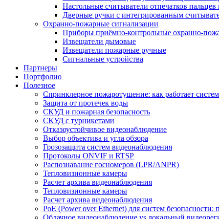
Настольные считыватели отпечатков пальцев 
Дверные ручки с интегрированным считывате
Охранно-пожарные сигнализации
Приборы приёмно-контрольные охранно-пож
Извещатели дымовые
Извещатели пожарные ручные
Сигнальные устройства
Партнеры
Портфолио
Полезное
Спринклерное пожаротушение: как работает система
Защита от протечек воды
СКУД и пожарная безопасность
СКУД с турникетами
Отказоустойчивое видеонаблюдение
Выбор объектива и угла обзора
Грозозащита систем видеонаблюдения
Протоколы ONVIF и RTSP
Распознавание госномеров (LPR/ANPR)
Тепловизионные камеры
Расчет архива видеонаблюдения
Тепловизионные камеры
Расчет архива видеонаблюдения
PoE (Power over Ethernet) для систем безопасности:
Облачное видеонаблюдение vs локальный видеорегис