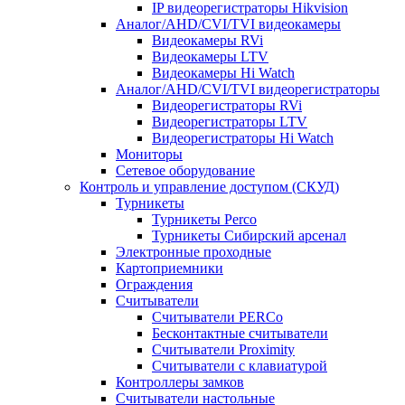
IP видеорегистраторы Hikvision
Аналог/AHD/CVI/TVI видеокамеры
Видеокамеры RVi
Видеокамеры LTV
Видеокамеры Hi Watch
Аналог/AHD/CVI/TVI видеорегистраторы
Видеорегистраторы RVi
Видеорегистраторы LTV
Видеорегистраторы Hi Watch
Мониторы
Сетевое оборудование
Контроль и управление доступом (СКУД)
Турникеты
Турникеты Perco
Турникеты Сибирский арсенал
Электронные проходные
Картоприемники
Ограждения
Считыватели
Считыватели PERCo
Бесконтактные считыватели
Считыватели Proximity
Считыватели с клавиатурой
Контроллеры замков
Считыватели настольные