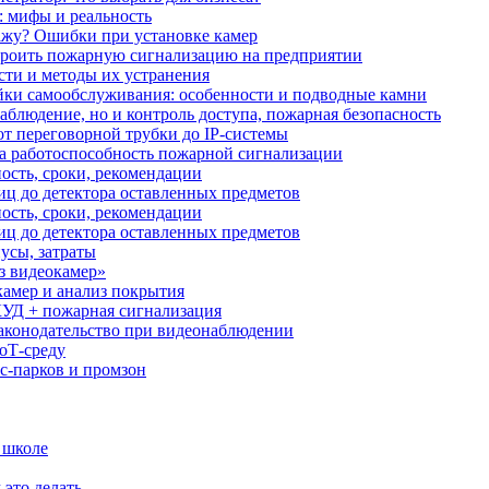
: мифы и реальность
ажу? Ошибки при установке камер
троить пожарную сигнализацию на предприятии
сти и методы их устранения
ки самообслуживания: особенности и подводные камни
аблюдение, но и контроль доступа, пожарная безопасность
от переговорной трубки до IP-системы
за работоспособность пожарной сигнализации
ость, сроки, рекомендации
иц до детектора оставленных предметов
ость, сроки, рекомендации
иц до детектора оставленных предметов
усы, затраты
з видеокамер»
камер и анализ покрытия
УД + пожарная сигнализация
аконодательство при видеонаблюдении
oT‑среду
с‑парков и промзон
 школе
 это делать