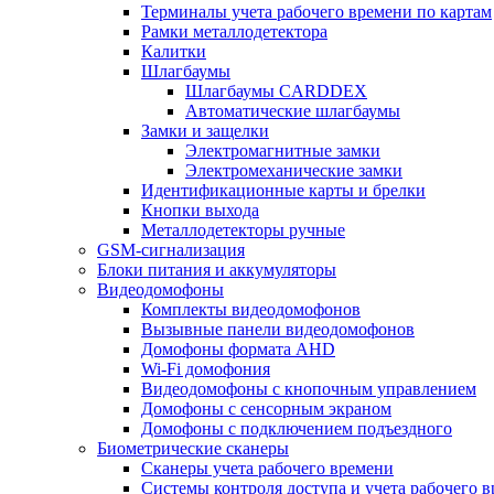
Терминалы учета рабочего времени по картам
Рамки металлодетектора
Калитки
Шлагбаумы
Шлагбаумы CARDDEX
Автоматические шлагбаумы
Замки и защелки
Электромагнитные замки
Электромеханические замки
Идентификационные карты и брелки
Кнопки выхода
Металлодетекторы ручные
GSM-сигнализация
Блоки питания и аккумуляторы
Видеодомофоны
Комплекты видеодомофонов
Вызывные панели видеодомофонов
Домофоны формата AHD
Wi-Fi домофония
Видеодомофоны с кнопочным управлением
Домофоны с сенсорным экраном
Домофоны с подключением подъездного
Биометрические сканеры
Сканеры учета рабочего времени
Системы контроля доступа и учета рабочего 