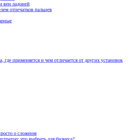
и вен ладоней
лем отпечатков пальцев
арные
, где применяется и чем отличается от других установок
 просто о сложном
тратор: что выбрать для бизнеса?