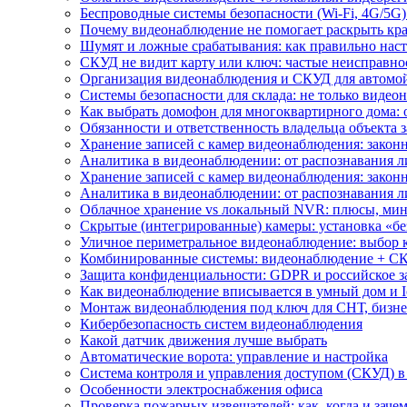
Беспроводные системы безопасности (Wi-Fi, 4G/5G)
Почему видеонаблюдение не помогает раскрыть кр
Шумят и ложные срабатывания: как правильно нас
СКУД не видит карту или ключ: частые неисправно
Организация видеонаблюдения и СКУД для автомой
Системы безопасности для склада: не только видеон
Как выбрать домофон для многоквартирного дома: 
Обязанности и ответственность владельца объекта 
Хранение записей с камер видеонаблюдения: законн
Аналитика в видеонаблюдении: от распознавания л
Хранение записей с камер видеонаблюдения: законн
Аналитика в видеонаблюдении: от распознавания л
Облачное хранение vs локальный NVR: плюсы, мин
Скрытые (интегрированные) камеры: установка «бе
Уличное периметральное видеонаблюдение: выбор 
Комбинированные системы: видеонаблюдение + СК
Защита конфиденциальности: GDPR и российское з
Как видеонаблюдение вписывается в умный дом и I
Монтаж видеонаблюдения под ключ для СНТ, бизне
Кибербезопасность систем видеонаблюдения
Какой датчик движения лучше выбрать
Автоматические ворота: управление и настройка
Система контроля и управления доступом (СКУД) в
Особенности электроснабжения офиса
Проверка пожарных извещателей: как, когда и зачем