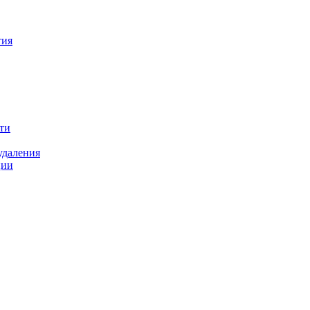
тия
ти
удаления
ции