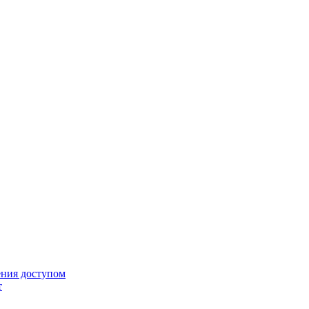
ения доступом
т