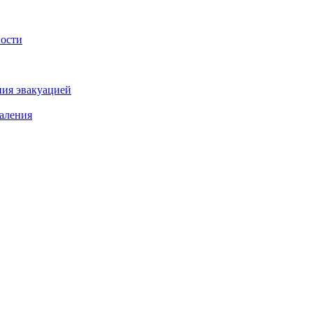
ности
ния эвакуацией
аления