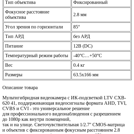
Тип объектива
Фиксированный
Фокусное расстояние
2.8 мм
объектива
Угол зрения по горизонтали
85°
Тип АРД
без АРД
Питание
12В
(DC
)
Температурный режим работы
-40°C…+50°C
Вес
0.4 кг
Размеры
63.5x166 мм
Описание товара
Мультигибридная в
идеокамера с ИК-подсветкой LTV CXB-
620 41, поддерживающая видеосигналы формата AHD, TVI,
CVBS и CVI -
это универсальное решение
для профессионального видеонаблюдения с разрешением
до
1080p
как внутри помещений,
так и на улице. Светочувствительная
1/2.7''
CMOS-матрица
и объектив с фиксированным фокусным расстоянием 2.8