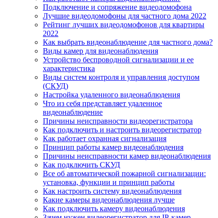
Подключение и сопряжение видеодомофона
Лучшие видеодомофоны для частного дома 2022
Рейтинг лучших видеодомофонов для квартиры
2022
Как выбрать видеонаблюдение для частного дома?
Виды камер для видеонаблюдения
Устройство беспроводной сигнализации и ее
характеристика
Виды систем контроля и управления доступом
(СКУД)
Настройка удаленного видеонаблюдения
Что из себя представляет удаленное
видеонаблюдение
Причины неисправности видеорегистратора
Как подключить и настроить видеорегистратор
Как работает охранная сигнализация
Принцип работы камер видеонаблюдения
Причины неисправности камер видеонаблюдения
Как подключить СКУД
Все об автоматической пожарной сигнализации:
установка, функции и принцип работы
Как настроить систему видеонаблюдения
Какие камеры видеонаблюдения лучше
Как подключить камеру видеонаблюдения
Зачем нужен видеорегистратор для IP-камер