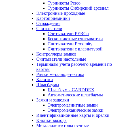
Турникеты Perco
Турникеты Сибирский арсенал
Электронные проходные
Картоприемники
Ограждения
Считыватели
Считыватели PERCo
Бесконтактные считыватели
Считыватели Proximity
Считыватели с клавиатурой
Контроллеры замков
Считыватели настольные
Терминалы учета рабочего времени по
картам
Рамки металлодетектора
Калитки
Шлагбаумы
Шлагбаумы CARDDEX
Автоматические шлагбаумы
Замки и защелки
Электромагнитные замки
Электромеханические замки
Идентификационные карты и брелки
Кнопки выхода
Металлодетекторы ручные