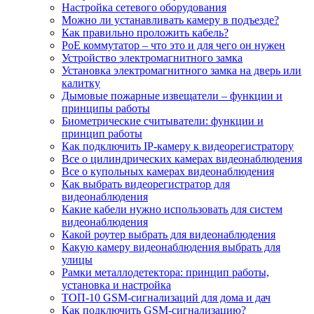
Настройка сетевого оборудования
Можно ли устанавливать камеру в подъезде?
Как правильно проложить кабель?
PoE коммутатор – что это и для чего он нужен
Устройство электромагнитного замка
Установка электромагнитного замка на дверь или
калитку
Дымовые пожарные извещатели – функции и
принципы работы
Биометрические считыватели: функции и
принцип работы
Как подключить IP-камеру к видеорегистратору
Все о цилиндрических камерах видеонаблюдения
Все о купольных камерах видеонаблюдения
Как выбрать видеорегистратор для
видеонаблюдения
Какие кабели нужно использовать для систем
видеонаблюдения
Какой роутер выбрать для видеонаблюдения
Какую камеру видеонаблюдения выбрать для
улицы
Рамки металлодетектора: принцип работы,
установка и настройка
ТОП-10 GSM-сигнализаций для дома и дач
Как подключить GSM-сигнализацию?