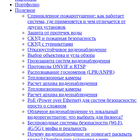
Портфолио
Полезное
Спринклерное пожаротушение: как работает
система, где применяется и чем отличается от
других установок
Защита от протечек воды
СКУД и пожарная безопасность
СКУД с турникетами
Отказоустойчивое видеонаблюдение
Выбор объектива и угла обзора
Грозозащита систем видеонаблюдения
Протоколы ONVIF и RTSP
Распознавание госномеров (LPR/ANPR)
Тепловизионные камеры
Расчет архива видеонаблюдения
Тепловизионные камеры
Расчет архива видеонаблюдения
PoE (Power over Ethernet) для систем безопасности:
просто о сложном
Облачное видеонаблюдение vs локальный
видеорегистратор: что выбрать для бизнеса?
Беспроводные системы безопасности (Wi-Fi,
4G/5G): мифы и реальность
Почему видеонаблюдение не помогает раскрыть
кражу? Ошибки при установке камер