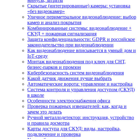
минусы, затраты
Скрытые (интегрированные) камеры: установка
«без видеокамер»
Уличное периметральное видеонаблюдение: выбор
камер и анализ покрытия
Комбинированные системы: видеонаблюдение +
СКУД + пожарная сигнализация
Защита конфиденциальности: GDPR и российское
законодательство при видеонаблюдении
Как видеонаблюдение вписывается в умный дом и
IoT‑среду
Монтаж видеонаблюдения под ключ для СНТ,
бизнес‑парков и промзон
Кибербезопасность систем видеонаблюдения
Какой датчик движения лучше выбрать
Автоматические ворота: управление и настройка
Система контроля и управления доступом (СКУД)
в школе
Особенности электроснабжения офиса
Проверка пожарных извещателей: как, когда и
зачем это делать
Ручной металлодетектор: инструкция, устройство
и правила досмотра
Карты доступа для СКУД: виды, настройка,
подключение и проверка