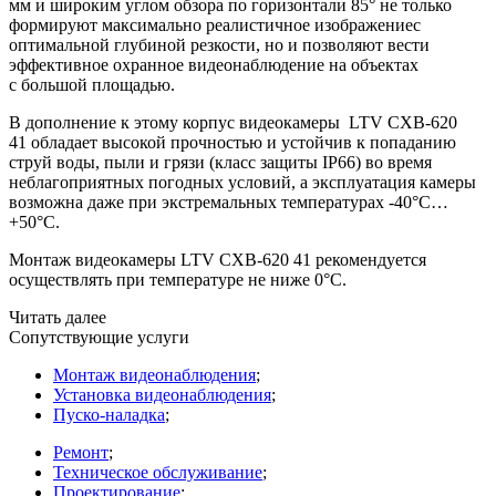
мм и широким углом обзора по горизонтали
85°
не только
формируют максимально реалистичное изображениес
оптимальной глубиной резкости, но и позволяют вести
эффективное охранное видеонаблюдение на объектах
с большой площадью.
В дополнение к этому корпус видеокамеры
LTV CXB-620
41
обладает высокой прочностью и устойчив к попаданию
струй воды, пыли и грязи
(класс
защиты IP66) во время
неблагоприятных погодных условий, а эксплуатация камеры
возможна даже при экстремальных температурах
-40°C…
+50°C
.
Монтаж видеокамеры
LTV CXB-620 41
рекомендуется
осуществлять при температуре не ниже 0
°C.
Читать далее
Сопутствующие услуги
Монтаж видеонаблюдения
;
Установка видеонаблюдения
;
Пуско-наладка
;
Ремонт
;
Техническое обслуживание
;
Проектирование
;