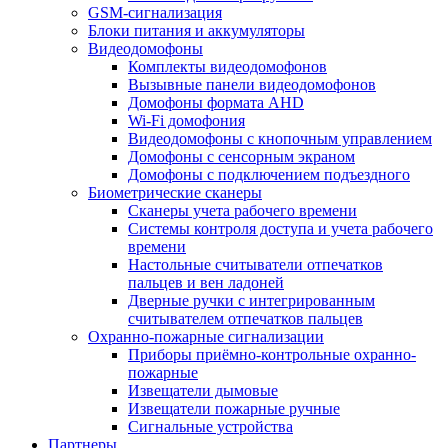
GSM-сигнализация
Блоки питания и аккумуляторы
Видеодомофоны
Комплекты видеодомофонов
Вызывные панели видеодомофонов
Домофоны формата AHD
Wi-Fi домофония
Видеодомофоны с кнопочным управлением
Домофоны с сенсорным экраном
Домофоны с подключением подъездного
Биометрические сканеры
Сканеры учета рабочего времени
Системы контроля доступа и учета рабочего
времени
Настольные считыватели отпечатков
пальцев и вен ладоней
Дверные ручки с интегрированным
считывателем отпечатков пальцев
Охранно-пожарные сигнализации
Приборы приёмно-контрольные охранно-
пожарные
Извещатели дымовые
Извещатели пожарные ручные
Сигнальные устройства
Партнеры