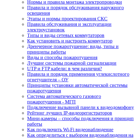
Нормы и правила монтажа электропроводки
Правила и порядок обслуживания наружного
освещения
Этапы и нормы проектирования СКС
Правила обслуживания и эксплуатации
электроустановок
Типы и виды сетевых коммутаторов
Как установить и настроить коммутатор
Дренчерное пожаротушение: виды, типы и
принципы работы
Виды и способы пожаротушения
Лучшие системы пожарной сигнализации
UTP и FTP кабели: в чем различия?
Правила и порядок применения углекислотного
огнетушителя – ОУ
Принципы установки автоматической системы
пожаротушения
Система автоматического газового
пожаротушения - МГП
Подключение вызывной панели к видеодомофону
Рейтинг лучших IP-видеорегистраторов
Мини-камеры – способы подключения и принцип
работы
Как подключить Wi-Fi видеонаблюдение
Как определиться с выбором видеонаблюдения на