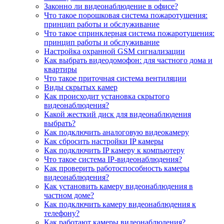
Законно ли видеонаблюдение в офисе?
Что такое порошковая система пожаротушения:
принцип работы и обслуживание
Что такое спринклерная система пожаротушения:
принцип работы и обслуживание
Настройка охранной GSM сигнализации
Как выбрать видеодомофон: для частного дома и
квартиры
Что такое приточная система вентиляции
Виды скрытых камер
Как происходит установка скрытого
видеонаблюдения?
Какой жесткий диск для видеонаблюдения
выбрать?
Как подключить аналоговую видеокамеру
Как сбросить настройки IP камеры
Как подключить IP камеру к компьютеру
Что такое система IP-видеонаблюдения?
Как проверить работоспособность камеры
видеонаблюдения?
Как установить камеру видеонаблюдения в
частном доме?
Как подключить камеру видеонаблюдения к
телефону?
Как работают камеры видеонаблюдения?