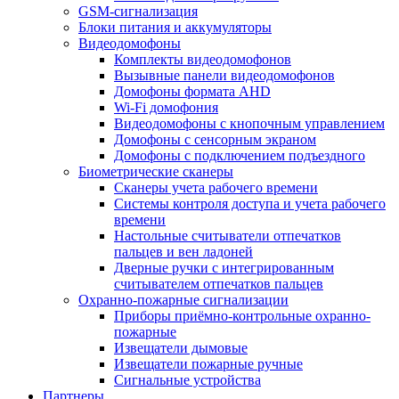
GSM-сигнализация
Блоки питания и аккумуляторы
Видеодомофоны
Комплекты видеодомофонов
Вызывные панели видеодомофонов
Домофоны формата AHD
Wi-Fi домофония
Видеодомофоны с кнопочным управлением
Домофоны с сенсорным экраном
Домофоны с подключением подъездного
Биометрические сканеры
Сканеры учета рабочего времени
Системы контроля доступа и учета рабочего
времени
Настольные считыватели отпечатков
пальцев и вен ладоней
Дверные ручки с интегрированным
считывателем отпечатков пальцев
Охранно-пожарные сигнализации
Приборы приёмно-контрольные охранно-
пожарные
Извещатели дымовые
Извещатели пожарные ручные
Сигнальные устройства
Партнеры