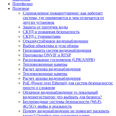
Портфолио
Полезное
Спринклерное пожаротушение: как работает
система, где применяется и чем отличается от
других установок
Защита от протечек воды
СКУД и пожарная безопасность
СКУД с турникетами
Отказоустойчивое видеонаблюдение
Выбор объектива и угла обзора
Грозозащита систем видеонаблюдения
Протоколы ONVIF и RTSP
Распознавание госномеров (LPR/ANPR)
Тепловизионные камеры
Расчет архива видеонаблюдения
Тепловизионные камеры
Расчет архива видеонаблюдения
PoE (Power over Ethernet) для систем безопасности:
просто о сложном
Облачное видеонаблюдение vs локальный
видеорегистратор: что выбрать для бизнеса?
Беспроводные системы безопасности (Wi-Fi,
4G/5G): мифы и реальность
Почему видеонаблюдение не помогает раскрыть
кражу? Ошибки при установке камер