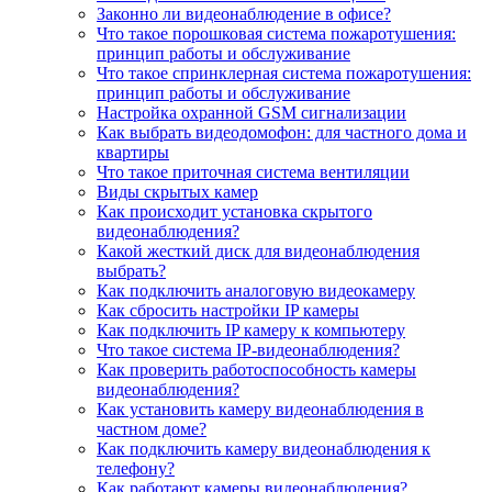
Законно ли видеонаблюдение в офисе?
Что такое порошковая система пожаротушения:
принцип работы и обслуживание
Что такое спринклерная система пожаротушения:
принцип работы и обслуживание
Настройка охранной GSM сигнализации
Как выбрать видеодомофон: для частного дома и
квартиры
Что такое приточная система вентиляции
Виды скрытых камер
Как происходит установка скрытого
видеонаблюдения?
Какой жесткий диск для видеонаблюдения
выбрать?
Как подключить аналоговую видеокамеру
Как сбросить настройки IP камеры
Как подключить IP камеру к компьютеру
Что такое система IP-видеонаблюдения?
Как проверить работоспособность камеры
видеонаблюдения?
Как установить камеру видеонаблюдения в
частном доме?
Как подключить камеру видеонаблюдения к
телефону?
Как работают камеры видеонаблюдения?