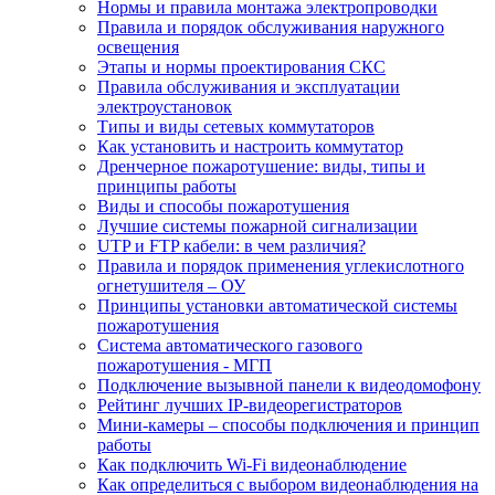
Нормы и правила монтажа электропроводки
Правила и порядок обслуживания наружного
освещения
Этапы и нормы проектирования СКС
Правила обслуживания и эксплуатации
электроустановок
Типы и виды сетевых коммутаторов
Как установить и настроить коммутатор
Дренчерное пожаротушение: виды, типы и
принципы работы
Виды и способы пожаротушения
Лучшие системы пожарной сигнализации
UTP и FTP кабели: в чем различия?
Правила и порядок применения углекислотного
огнетушителя – ОУ
Принципы установки автоматической системы
пожаротушения
Система автоматического газового
пожаротушения - МГП
Подключение вызывной панели к видеодомофону
Рейтинг лучших IP-видеорегистраторов
Мини-камеры – способы подключения и принцип
работы
Как подключить Wi-Fi видеонаблюдение
Как определиться с выбором видеонаблюдения на