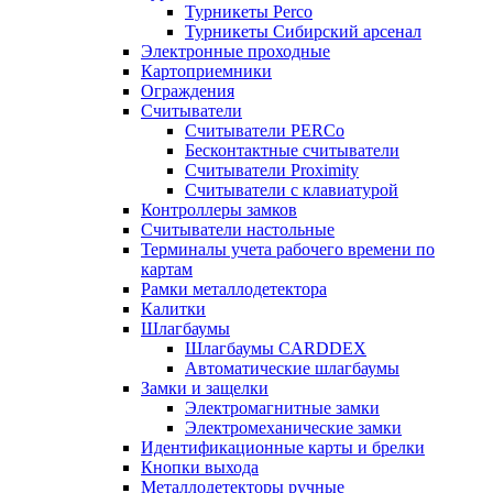
Турникеты Perco
Турникеты Сибирский арсенал
Электронные проходные
Картоприемники
Ограждения
Считыватели
Считыватели PERCo
Бесконтактные считыватели
Считыватели Proximity
Считыватели с клавиатурой
Контроллеры замков
Считыватели настольные
Терминалы учета рабочего времени по
картам
Рамки металлодетектора
Калитки
Шлагбаумы
Шлагбаумы CARDDEX
Автоматические шлагбаумы
Замки и защелки
Электромагнитные замки
Электромеханические замки
Идентификационные карты и брелки
Кнопки выхода
Металлодетекторы ручные