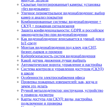
минусы, затраты
Скрытые (интегрированные) камеры: установка
«без видеокамер»
Уличное периметральное видеонаблюдение: выбор
камер и анализ покрытия
Комбинированные системы: видеонаблюдение +
СКУД + пожарная сигнализация
Защита конфиденциальности: GDPR и российское
законодательство при видеонаблюдении
Как видеонаблюдение вписывается в умный дом и
IoT‑среду
Монтаж видеонаблюдения под ключ для СНТ,
бизнес‑парков и промзон
Кибербезопасность систем видеонаблюдения
Какой датчик движения лучше выбрать
Автоматические ворота: управление и настройка
Система контроля и управления доступом (СКУД)
в школе
Особенности электроснабжения офиса
Проверка пожарных извещателей: как, когда и
зачем это делать
Ручной металлодетектор: инструкция, устройство
и правила досмотра
Карты доступа для СКУД: виды, настройка,
подключение и проверка