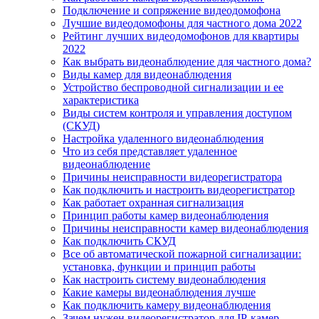
Подключение и сопряжение видеодомофона
Лучшие видеодомофоны для частного дома 2022
Рейтинг лучших видеодомофонов для квартиры
2022
Как выбрать видеонаблюдение для частного дома?
Виды камер для видеонаблюдения
Устройство беспроводной сигнализации и ее
характеристика
Виды систем контроля и управления доступом
(СКУД)
Настройка удаленного видеонаблюдения
Что из себя представляет удаленное
видеонаблюдение
Причины неисправности видеорегистратора
Как подключить и настроить видеорегистратор
Как работает охранная сигнализация
Принцип работы камер видеонаблюдения
Причины неисправности камер видеонаблюдения
Как подключить СКУД
Все об автоматической пожарной сигнализации:
установка, функции и принцип работы
Как настроить систему видеонаблюдения
Какие камеры видеонаблюдения лучше
Как подключить камеру видеонаблюдения
Зачем нужен видеорегистратор для IP-камер