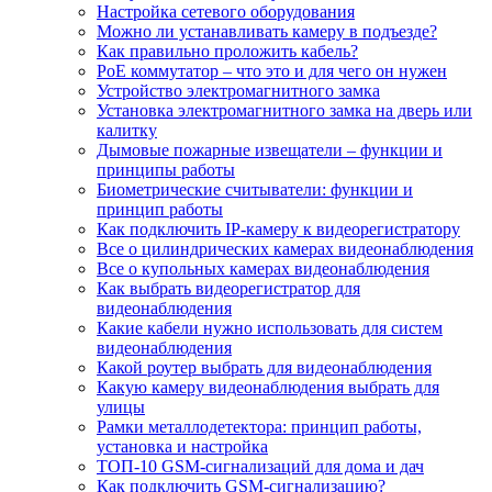
Настройка сетевого оборудования
Можно ли устанавливать камеру в подъезде?
Как правильно проложить кабель?
PoE коммутатор – что это и для чего он нужен
Устройство электромагнитного замка
Установка электромагнитного замка на дверь или
калитку
Дымовые пожарные извещатели – функции и
принципы работы
Биометрические считыватели: функции и
принцип работы
Как подключить IP-камеру к видеорегистратору
Все о цилиндрических камерах видеонаблюдения
Все о купольных камерах видеонаблюдения
Как выбрать видеорегистратор для
видеонаблюдения
Какие кабели нужно использовать для систем
видеонаблюдения
Какой роутер выбрать для видеонаблюдения
Какую камеру видеонаблюдения выбрать для
улицы
Рамки металлодетектора: принцип работы,
установка и настройка
ТОП-10 GSM-сигнализаций для дома и дач
Как подключить GSM-сигнализацию?