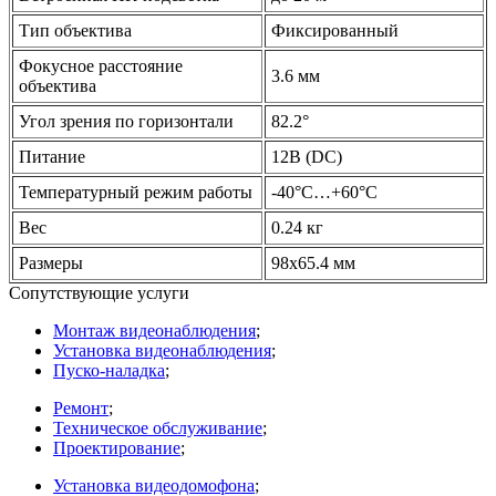
Тип объектива
Фиксированный
Фокусное расстояние
3.6 мм
объектива
Угол зрения по горизонтали
82.2°
Питание
12В
(DC
)
Температурный режим работы
-40°C…+60°C
Вес
0.24 кг
Размеры
98x65.4 мм
Сопутствующие услуги
Монтаж видеонаблюдения
;
Установка видеонаблюдения
;
Пуско-наладка
;
Ремонт
;
Техническое обслуживание
;
Проектирование
;
Установка видеодомофона
;