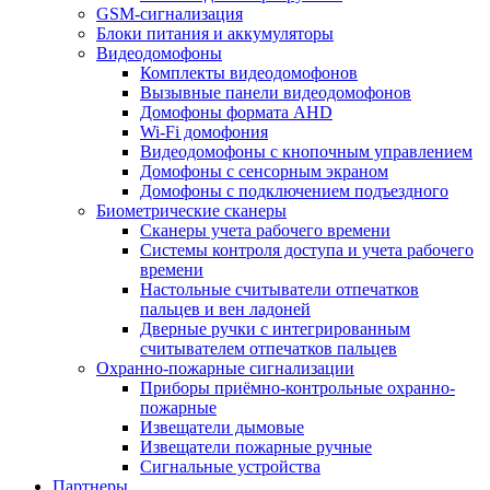
GSM-сигнализация
Блоки питания и аккумуляторы
Видеодомофоны
Комплекты видеодомофонов
Вызывные панели видеодомофонов
Домофоны формата AHD
Wi-Fi домофония
Видеодомофоны с кнопочным управлением
Домофоны с сенсорным экраном
Домофоны с подключением подъездного
Биометрические сканеры
Сканеры учета рабочего времени
Системы контроля доступа и учета рабочего
времени
Настольные считыватели отпечатков
пальцев и вен ладоней
Дверные ручки с интегрированным
считывателем отпечатков пальцев
Охранно-пожарные сигнализации
Приборы приёмно-контрольные охранно-
пожарные
Извещатели дымовые
Извещатели пожарные ручные
Сигнальные устройства
Партнеры