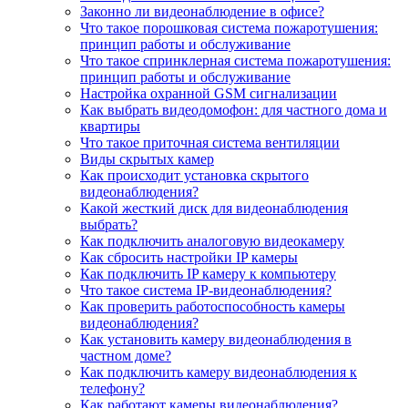
Законно ли видеонаблюдение в офисе?
Что такое порошковая система пожаротушения:
принцип работы и обслуживание
Что такое спринклерная система пожаротушения:
принцип работы и обслуживание
Настройка охранной GSM сигнализации
Как выбрать видеодомофон: для частного дома и
квартиры
Что такое приточная система вентиляции
Виды скрытых камер
Как происходит установка скрытого
видеонаблюдения?
Какой жесткий диск для видеонаблюдения
выбрать?
Как подключить аналоговую видеокамеру
Как сбросить настройки IP камеры
Как подключить IP камеру к компьютеру
Что такое система IP-видеонаблюдения?
Как проверить работоспособность камеры
видеонаблюдения?
Как установить камеру видеонаблюдения в
частном доме?
Как подключить камеру видеонаблюдения к
телефону?
Как работают камеры видеонаблюдения?