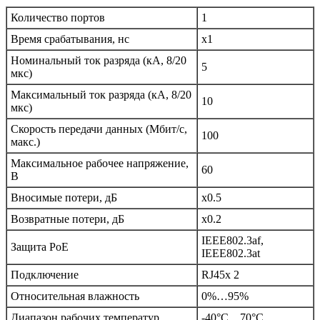
Количество портов
1
Время срабатывания, нс
x1
Номинальный ток разряда
(кА
, 8/20
5
мкс)
Максимальный ток разряда
(кА
, 8/20
10
мкс)
Скорость передачи данных
(Мбит
/с,
100
макс.)
Максимальное рабочее напряжение,
60
В
Вносимые потери, дБ
x0.5
Возвратные потери, дБ
x0.2
IEEE802.3af,
Защита PoE
IEEE802.3at
Подключение
RJ45х 2
Относительная влажность
0%…95%
Диапазон рабочих температур
-40°С…70°С