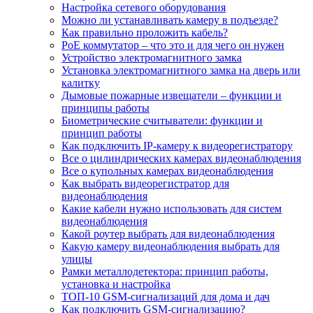
Настройка сетевого оборудования
Можно ли устанавливать камеру в подъезде?
Как правильно проложить кабель?
PoE коммутатор – что это и для чего он нужен
Устройство электромагнитного замка
Установка электромагнитного замка на дверь или
калитку
Дымовые пожарные извещатели – функции и
принципы работы
Биометрические считыватели: функции и
принцип работы
Как подключить IP-камеру к видеорегистратору
Все о цилиндрических камерах видеонаблюдения
Все о купольных камерах видеонаблюдения
Как выбрать видеорегистратор для
видеонаблюдения
Какие кабели нужно использовать для систем
видеонаблюдения
Какой роутер выбрать для видеонаблюдения
Какую камеру видеонаблюдения выбрать для
улицы
Рамки металлодетектора: принцип работы,
установка и настройка
ТОП-10 GSM-сигнализаций для дома и дач
Как подключить GSM-сигнализацию?