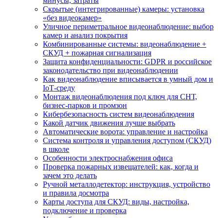
минусы, затраты
Скрытые (интегрированные) камеры: установка
«без видеокамер»
Уличное периметральное видеонаблюдение: выбор
камер и анализ покрытия
Комбинированные системы: видеонаблюдение +
СКУД + пожарная сигнализация
Защита конфиденциальности: GDPR и российское
законодательство при видеонаблюдении
Как видеонаблюдение вписывается в умный дом и
IoT‑среду
Монтаж видеонаблюдения под ключ для СНТ,
бизнес‑парков и промзон
Кибербезопасность систем видеонаблюдения
Какой датчик движения лучше выбрать
Автоматические ворота: управление и настройка
Система контроля и управления доступом (СКУД)
в школе
Особенности электроснабжения офиса
Проверка пожарных извещателей: как, когда и
зачем это делать
Ручной металлодетектор: инструкция, устройство
и правила досмотра
Карты доступа для СКУД: виды, настройка,
подключение и проверка