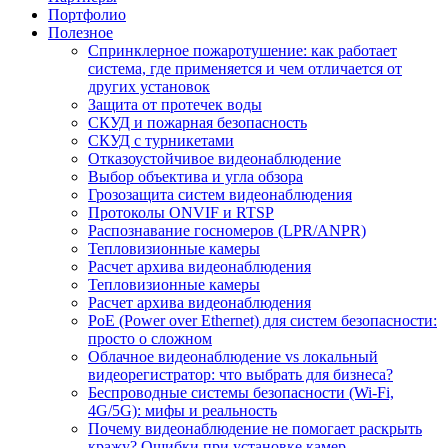
Портфолио
Полезное
Спринклерное пожаротушение: как работает
система, где применяется и чем отличается от
других установок
Защита от протечек воды
СКУД и пожарная безопасность
СКУД с турникетами
Отказоустойчивое видеонаблюдение
Выбор объектива и угла обзора
Грозозащита систем видеонаблюдения
Протоколы ONVIF и RTSP
Распознавание госномеров (LPR/ANPR)
Тепловизионные камеры
Расчет архива видеонаблюдения
Тепловизионные камеры
Расчет архива видеонаблюдения
PoE (Power over Ethernet) для систем безопасности:
просто о сложном
Облачное видеонаблюдение vs локальный
видеорегистратор: что выбрать для бизнеса?
Беспроводные системы безопасности (Wi-Fi,
4G/5G): мифы и реальность
Почему видеонаблюдение не помогает раскрыть
кражу? Ошибки при установке камер