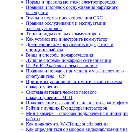
Нормы и правила монтажа электропроводки
Правила и порядок обслуживания наружного
освещения
Этапы и нормы проектирования СКС
Правила обслуживания и эксплуатации
электроустановок
Типы и виды сетевых коммутаторов
Как установить и настроить коммутатор
Дренчерное пожаротушение: виды, типы и
принципы работы
Виды и способы пожаротушения
Лучшие системы пожарной сигнализации
UTP и FTP кабели: в чем различия?
Правила и порядок применения углекислотного
огнетушителя – ОУ
Принципы установки автоматической системы
пожаротушения
Система автоматического газового
пожаротушения - МГП
Подключение вызывной панели к видеодомофону
Рейтинг лучших IP-видеорегистраторов
Мини-камеры – способы подключения и принцип
работы
Как подключить Wi-Fi видеонаблюдение
Как определиться с выбором видеонаблюдения на