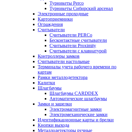
Турникеты Perco
Турникеты Сибирский арсенал
Электронные проходные
Картоприемники
Ограждения
Считыватели
Считыватели PERCo
Бесконтактные считыватели
Считыватели Proximity
Считыватели с клавиатурой
Контроллеры замков
Считыватели настольные
Терминалы учета рабочего времени по
картам
Рамки металлодетектора
Калитки
Шлагбаумы
Шлагбаумы CARDDEX
Автоматические шлагбаумы
Замки и защелки
Электромагнитные замки
Электромеханические замки
Идентификационные карты и брелки
Кнопки выхода
Металлодетекторы ручные