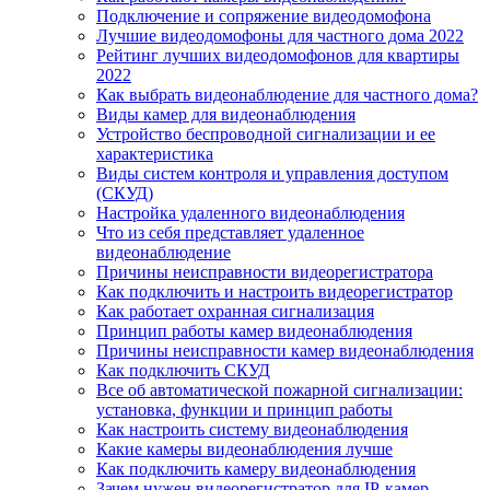
Подключение и сопряжение видеодомофона
Лучшие видеодомофоны для частного дома 2022
Рейтинг лучших видеодомофонов для квартиры
2022
Как выбрать видеонаблюдение для частного дома?
Виды камер для видеонаблюдения
Устройство беспроводной сигнализации и ее
характеристика
Виды систем контроля и управления доступом
(СКУД)
Настройка удаленного видеонаблюдения
Что из себя представляет удаленное
видеонаблюдение
Причины неисправности видеорегистратора
Как подключить и настроить видеорегистратор
Как работает охранная сигнализация
Принцип работы камер видеонаблюдения
Причины неисправности камер видеонаблюдения
Как подключить СКУД
Все об автоматической пожарной сигнализации:
установка, функции и принцип работы
Как настроить систему видеонаблюдения
Какие камеры видеонаблюдения лучше
Как подключить камеру видеонаблюдения
Зачем нужен видеорегистратор для IP-камер