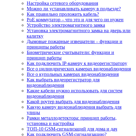
Настройка сетевого оборудования
Можно ли устанавливать камеру в подъезде?
Как правильно проложить кабель?
PoE коммутатор – что это и для чего он нужен
Устройство электромагнитного замка
Установка электромагнитного замка на дверь или
калитку
Дымовые пожарные извещатели – функции и
принципы работы
Биометрические считыватели: функции и
принцип работы
Как подключить IP-камеру к видеорегистратору
Все о цилиндрических камерах видеонаблюдения
Все о купольных камерах видеонаблюдения
Как выбрать видеорегистратор для
видеонаблюдения
Какие кабели нужно использовать для систем
видеонаблюдения
Какой роутер выбрать для видеонаблюдения
Какую камеру видеонаблюдения выбрать для
улицы
Рамки металлодетектора: принцип работы,
установка и настройка
ТОП-10 GSM-сигнализаций для дома и дач
Как подключить GSM-сигнализацию?