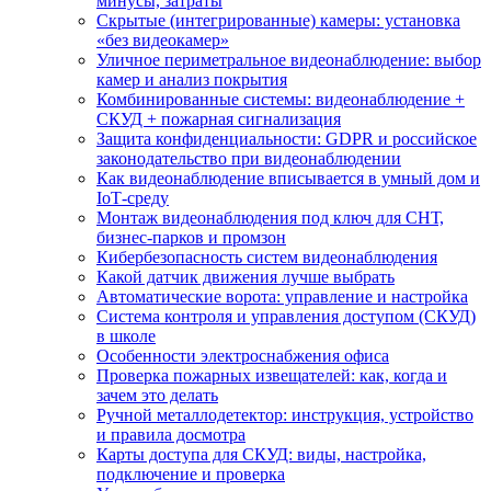
минусы, затраты
Скрытые (интегрированные) камеры: установка
«без видеокамер»
Уличное периметральное видеонаблюдение: выбор
камер и анализ покрытия
Комбинированные системы: видеонаблюдение +
СКУД + пожарная сигнализация
Защита конфиденциальности: GDPR и российское
законодательство при видеонаблюдении
Как видеонаблюдение вписывается в умный дом и
IoT‑среду
Монтаж видеонаблюдения под ключ для СНТ,
бизнес‑парков и промзон
Кибербезопасность систем видеонаблюдения
Какой датчик движения лучше выбрать
Автоматические ворота: управление и настройка
Система контроля и управления доступом (СКУД)
в школе
Особенности электроснабжения офиса
Проверка пожарных извещателей: как, когда и
зачем это делать
Ручной металлодетектор: инструкция, устройство
и правила досмотра
Карты доступа для СКУД: виды, настройка,
подключение и проверка