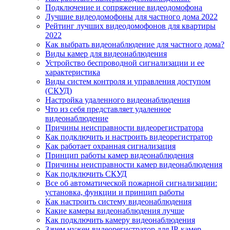
Подключение и сопряжение видеодомофона
Лучшие видеодомофоны для частного дома 2022
Рейтинг лучших видеодомофонов для квартиры
2022
Как выбрать видеонаблюдение для частного дома?
Виды камер для видеонаблюдения
Устройство беспроводной сигнализации и ее
характеристика
Виды систем контроля и управления доступом
(СКУД)
Настройка удаленного видеонаблюдения
Что из себя представляет удаленное
видеонаблюдение
Причины неисправности видеорегистратора
Как подключить и настроить видеорегистратор
Как работает охранная сигнализация
Принцип работы камер видеонаблюдения
Причины неисправности камер видеонаблюдения
Как подключить СКУД
Все об автоматической пожарной сигнализации:
установка, функции и принцип работы
Как настроить систему видеонаблюдения
Какие камеры видеонаблюдения лучше
Как подключить камеру видеонаблюдения
Зачем нужен видеорегистратор для IP-камер