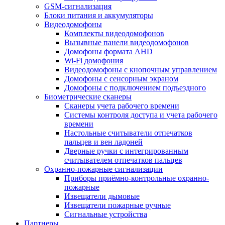
GSM-сигнализация
Блоки питания и аккумуляторы
Видеодомофоны
Комплекты видеодомофонов
Вызывные панели видеодомофонов
Домофоны формата AHD
Wi-Fi домофония
Видеодомофоны с кнопочным управлением
Домофоны с сенсорным экраном
Домофоны с подключением подъездного
Биометрические сканеры
Сканеры учета рабочего времени
Системы контроля доступа и учета рабочего
времени
Настольные считыватели отпечатков
пальцев и вен ладоней
Дверные ручки с интегрированным
считывателем отпечатков пальцев
Охранно-пожарные сигнализации
Приборы приёмно-контрольные охранно-
пожарные
Извещатели дымовые
Извещатели пожарные ручные
Сигнальные устройства
Партнеры