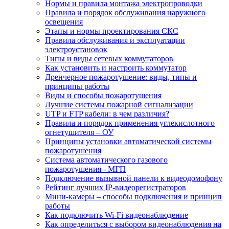
Нормы и правила монтажа электропроводки
Правила и порядок обслуживания наружного
освещения
Этапы и нормы проектирования СКС
Правила обслуживания и эксплуатации
электроустановок
Типы и виды сетевых коммутаторов
Как установить и настроить коммутатор
Дренчерное пожаротушение: виды, типы и
принципы работы
Виды и способы пожаротушения
Лучшие системы пожарной сигнализации
UTP и FTP кабели: в чем различия?
Правила и порядок применения углекислотного
огнетушителя – ОУ
Принципы установки автоматической системы
пожаротушения
Система автоматического газового
пожаротушения - МГП
Подключение вызывной панели к видеодомофону
Рейтинг лучших IP-видеорегистраторов
Мини-камеры – способы подключения и принцип
работы
Как подключить Wi-Fi видеонаблюдение
Как определиться с выбором видеонаблюдения на