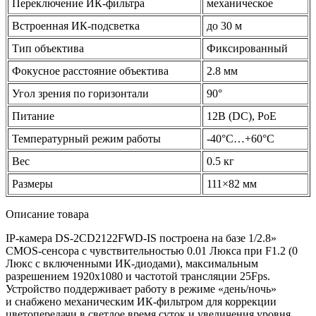
Переключение ИК-фильтра
механическое
Встроенная ИК-подсветка
до 30 м
Тип объектива
Фиксированный
Фокусное расстояние объектива
2.8 мм
Угол зрения по горизонтали
90°
Питание
12В
(DC
), PoE
Температурный режим работы
-40°C…+60°C
Вес
0.5 кг
Размеры
111×82 мм
Описание товара
IP-камера DS-2CD2122FWD-IS построена на базе 1/2.8»
CMOS-сенсора с чувствительностью 0.01 Люкса при F1.2
(0
Люкс с включенными ИК-диодами), максимальным
разрешением 1920x1080 и частотой трансляции 25Fps.
Устройство поддерживает работу в режиме
«день
/ночь»
и снабжено механическим ИК-фильтром для коррекции
цветопередачи в светлое время суток и увеличения уровня