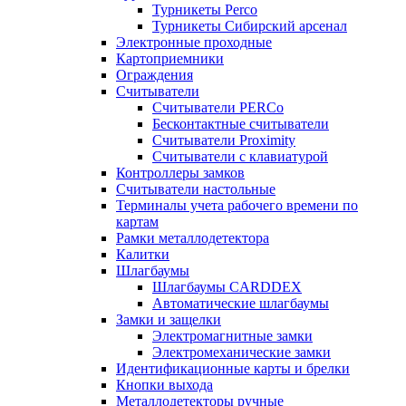
Турникеты Perco
Турникеты Сибирский арсенал
Электронные проходные
Картоприемники
Ограждения
Считыватели
Считыватели PERCo
Бесконтактные считыватели
Считыватели Proximity
Считыватели с клавиатурой
Контроллеры замков
Считыватели настольные
Терминалы учета рабочего времени по
картам
Рамки металлодетектора
Калитки
Шлагбаумы
Шлагбаумы CARDDEX
Автоматические шлагбаумы
Замки и защелки
Электромагнитные замки
Электромеханические замки
Идентификационные карты и брелки
Кнопки выхода
Металлодетекторы ручные