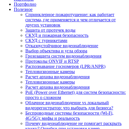
Портфолио
Полезное
Спринклерное пожаротушение: как работает
система, где применяется и чем отличается от
других установок
Защита от протечек воды
СКУД и пожарная безопасность
СКУД с турникетами
Отказоустойчивое видеонаблюдение
Выбор объектива и угла обзора
Грозозащита систем видеонаблюдения
Протоколы ONVIF и RTSP
Распознавание госномеров (LPR/ANPR)
Тепловизионные камеры
Расчет архива видеонаблюдения
Тепловизионные камеры
Расчет архива видеонаблюдения
PoE (Power over Ethernet) для систем безопасности:
просто о сложном
Облачное видеонаблюдение vs локальный
видеорегистратор: что выбрать для бизнеса?
Беспроводные системы безопасности (Wi-Fi,
4G/5G): мифы и реальность
Почему видеонаблюдение не помогает раскрыть
кражу? Ошибки при установке камер