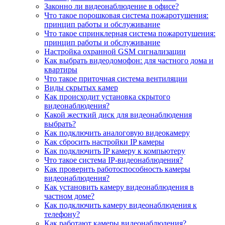
Законно ли видеонаблюдение в офисе?
Что такое порошковая система пожаротушения:
принцип работы и обслуживание
Что такое спринклерная система пожаротушения:
принцип работы и обслуживание
Настройка охранной GSM сигнализации
Как выбрать видеодомофон: для частного дома и
квартиры
Что такое приточная система вентиляции
Виды скрытых камер
Как происходит установка скрытого
видеонаблюдения?
Какой жесткий диск для видеонаблюдения
выбрать?
Как подключить аналоговую видеокамеру
Как сбросить настройки IP камеры
Как подключить IP камеру к компьютеру
Что такое система IP-видеонаблюдения?
Как проверить работоспособность камеры
видеонаблюдения?
Как установить камеру видеонаблюдения в
частном доме?
Как подключить камеру видеонаблюдения к
телефону?
Как работают камеры видеонаблюдения?