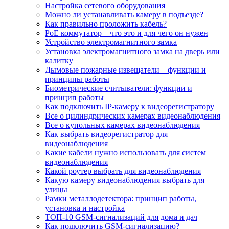
Настройка сетевого оборудования
Можно ли устанавливать камеру в подъезде?
Как правильно проложить кабель?
PoE коммутатор – что это и для чего он нужен
Устройство электромагнитного замка
Установка электромагнитного замка на дверь или
калитку
Дымовые пожарные извещатели – функции и
принципы работы
Биометрические считыватели: функции и
принцип работы
Как подключить IP-камеру к видеорегистратору
Все о цилиндрических камерах видеонаблюдения
Все о купольных камерах видеонаблюдения
Как выбрать видеорегистратор для
видеонаблюдения
Какие кабели нужно использовать для систем
видеонаблюдения
Какой роутер выбрать для видеонаблюдения
Какую камеру видеонаблюдения выбрать для
улицы
Рамки металлодетектора: принцип работы,
установка и настройка
ТОП-10 GSM-сигнализаций для дома и дач
Как подключить GSM-сигнализацию?