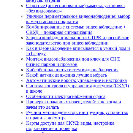
минусы, затраты
Скрытые (интегрированные) камеры: установка
«без видеокамер»
Уличное периметральное видеонаблюдение: выбор
камер и анализ покрытия
Комбинированные системы: видеонаблюдение +
СКУД + пожарная сигнализация
Защита конфиденциальности: GDPR и российское
законодательство при видеонаблюдении
Как видеонаблюдение вписывается в умный дом и
IoT‑среду
Монтаж видеонаблюдения под ключ для СНТ,
бизнес‑парков и промзон
Кибербезопасность систем видеонаблюдения
Какой датчик движения лучше выбрать
Автоматические ворота: управление и настройка
Система контроля и управления доступом (СКУД)
в школе
Особенности электроснабжения офиса
Проверка пожарных извещателей: как, когда и
зачем это делать
Ручной металлодетектор: инструкция, устройство
и правила досмотра
Карты доступа для СКУД: виды, настройка,
подключение и проверка