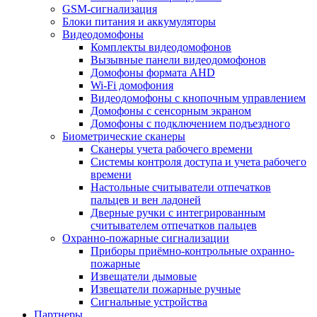
GSM-сигнализация
Блоки питания и аккумуляторы
Видеодомофоны
Комплекты видеодомофонов
Вызывные панели видеодомофонов
Домофоны формата AHD
Wi-Fi домофония
Видеодомофоны с кнопочным управлением
Домофоны с сенсорным экраном
Домофоны с подключением подъездного
Биометрические сканеры
Сканеры учета рабочего времени
Системы контроля доступа и учета рабочего
времени
Настольные считыватели отпечатков
пальцев и вен ладоней
Дверные ручки с интегрированным
считывателем отпечатков пальцев
Охранно-пожарные сигнализации
Приборы приёмно-контрольные охранно-
пожарные
Извещатели дымовые
Извещатели пожарные ручные
Сигнальные устройства
Партнеры