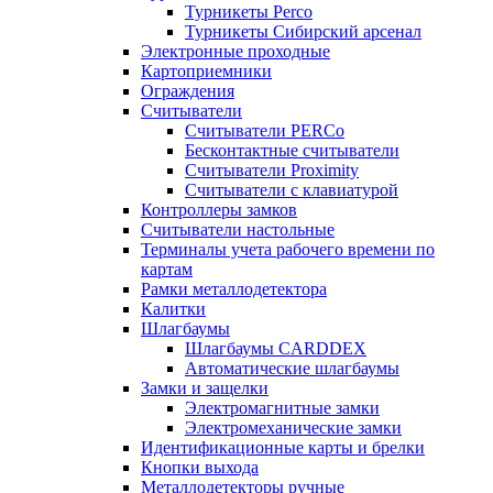
Турникеты Perco
Турникеты Сибирский арсенал
Электронные проходные
Картоприемники
Ограждения
Считыватели
Считыватели PERCo
Бесконтактные считыватели
Считыватели Proximity
Считыватели с клавиатурой
Контроллеры замков
Считыватели настольные
Терминалы учета рабочего времени по
картам
Рамки металлодетектора
Калитки
Шлагбаумы
Шлагбаумы CARDDEX
Автоматические шлагбаумы
Замки и защелки
Электромагнитные замки
Электромеханические замки
Идентификационные карты и брелки
Кнопки выхода
Металлодетекторы ручные