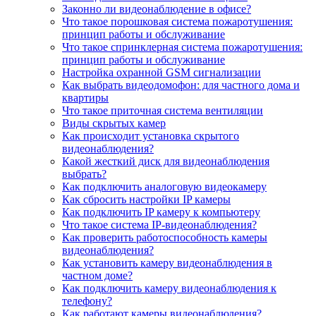
Законно ли видеонаблюдение в офисе?
Что такое порошковая система пожаротушения:
принцип работы и обслуживание
Что такое спринклерная система пожаротушения:
принцип работы и обслуживание
Настройка охранной GSM сигнализации
Как выбрать видеодомофон: для частного дома и
квартиры
Что такое приточная система вентиляции
Виды скрытых камер
Как происходит установка скрытого
видеонаблюдения?
Какой жесткий диск для видеонаблюдения
выбрать?
Как подключить аналоговую видеокамеру
Как сбросить настройки IP камеры
Как подключить IP камеру к компьютеру
Что такое система IP-видеонаблюдения?
Как проверить работоспособность камеры
видеонаблюдения?
Как установить камеру видеонаблюдения в
частном доме?
Как подключить камеру видеонаблюдения к
телефону?
Как работают камеры видеонаблюдения?