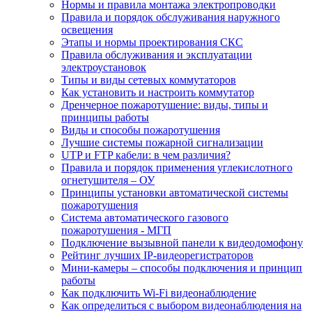
Нормы и правила монтажа электропроводки
Правила и порядок обслуживания наружного
освещения
Этапы и нормы проектирования СКС
Правила обслуживания и эксплуатации
электроустановок
Типы и виды сетевых коммутаторов
Как установить и настроить коммутатор
Дренчерное пожаротушение: виды, типы и
принципы работы
Виды и способы пожаротушения
Лучшие системы пожарной сигнализации
UTP и FTP кабели: в чем различия?
Правила и порядок применения углекислотного
огнетушителя – ОУ
Принципы установки автоматической системы
пожаротушения
Система автоматического газового
пожаротушения - МГП
Подключение вызывной панели к видеодомофону
Рейтинг лучших IP-видеорегистраторов
Мини-камеры – способы подключения и принцип
работы
Как подключить Wi-Fi видеонаблюдение
Как определиться с выбором видеонаблюдения на