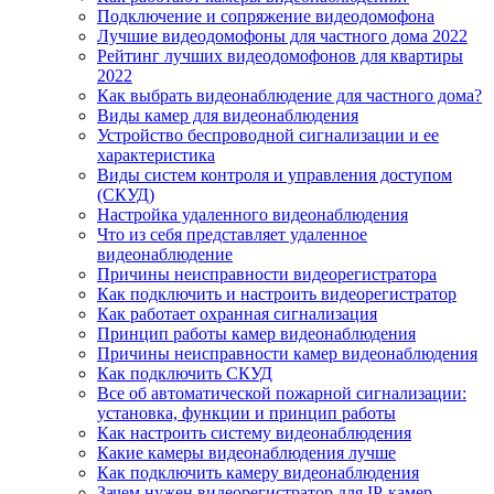
Подключение и сопряжение видеодомофона
Лучшие видеодомофоны для частного дома 2022
Рейтинг лучших видеодомофонов для квартиры
2022
Как выбрать видеонаблюдение для частного дома?
Виды камер для видеонаблюдения
Устройство беспроводной сигнализации и ее
характеристика
Виды систем контроля и управления доступом
(СКУД)
Настройка удаленного видеонаблюдения
Что из себя представляет удаленное
видеонаблюдение
Причины неисправности видеорегистратора
Как подключить и настроить видеорегистратор
Как работает охранная сигнализация
Принцип работы камер видеонаблюдения
Причины неисправности камер видеонаблюдения
Как подключить СКУД
Все об автоматической пожарной сигнализации:
установка, функции и принцип работы
Как настроить систему видеонаблюдения
Какие камеры видеонаблюдения лучше
Как подключить камеру видеонаблюдения
Зачем нужен видеорегистратор для IP-камер