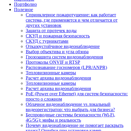
Портфолио
Полезное
Спринклерное пожаротушение: как работает
система, где применяется и чем отличается от
других установок
Защита от протечек воды
СКУД и пожарная безопасность
СКУД с турникетами
Отказоустойчивое видеонаблюдение
Выбор объектива и угла обзора
Грозозащита систем видеонаблюдения
Протоколы ONVIF и RTSP
Распознавание госномеров (LPR/ANPR)
Тепловизионные камеры
Расчет архива видеонаблюдения
Тепловизионные камеры
Расчет архива видеонаблюдения
PoE (Power over Ethernet) для систем безопасности:
просто о сложном
Облачное видеонаблюдение vs локальный
видеорегистратор: что выбрать для бизнеса?
Беспроводные системы безопасности (Wi-Fi,
4G/5G): мифы и реальность
Почему видеонаблюдение не помогает раскрыть
кражу? Ошибки при установке камер