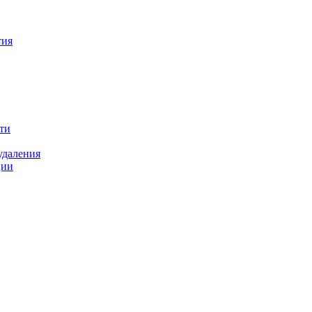
тия
ти
удаления
ции