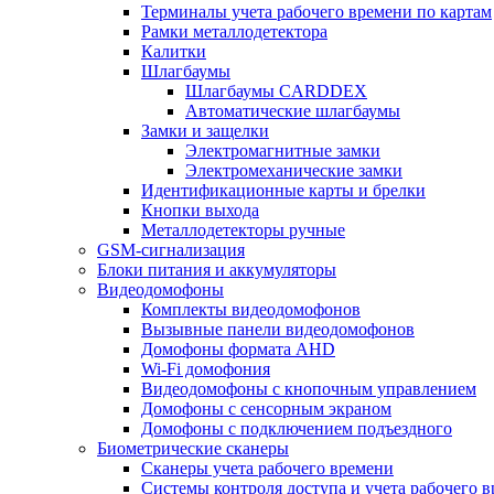
Терминалы учета рабочего времени по картам
Рамки металлодетектора
Калитки
Шлагбаумы
Шлагбаумы CARDDEX
Автоматические шлагбаумы
Замки и защелки
Электромагнитные замки
Электромеханические замки
Идентификационные карты и брелки
Кнопки выхода
Металлодетекторы ручные
GSM-сигнализация
Блоки питания и аккумуляторы
Видеодомофоны
Комплекты видеодомофонов
Вызывные панели видеодомофонов
Домофоны формата AHD
Wi-Fi домофония
Видеодомофоны с кнопочным управлением
Домофоны с сенсорным экраном
Домофоны с подключением подъездного
Биометрические сканеры
Сканеры учета рабочего времени
Системы контроля доступа и учета рабочего 