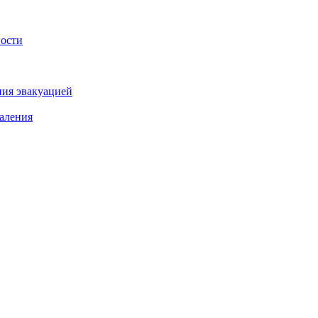
ности
ния эвакуацией
аления