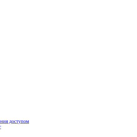
ения доступом
т