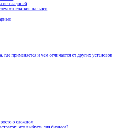
и вен ладоней
лем отпечатков пальцев
арные
, где применяется и чем отличается от других установок
 просто о сложном
тратор: что выбрать для бизнеса?