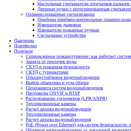
Настольные считыватели отпечатков пальцев 
Дверные ручки с интегрированным считывате
Охранно-пожарные сигнализации
Приборы приёмно-контрольные охранно-пож
Извещатели дымовые
Извещатели пожарные ручные
Сигнальные устройства
Партнеры
Портфолио
Полезное
Спринклерное пожаротушение: как работает система
Защита от протечек воды
СКУД и пожарная безопасность
СКУД с турникетами
Отказоустойчивое видеонаблюдение
Выбор объектива и угла обзора
Грозозащита систем видеонаблюдения
Протоколы ONVIF и RTSP
Распознавание госномеров (LPR/ANPR)
Тепловизионные камеры
Расчет архива видеонаблюдения
Тепловизионные камеры
Расчет архива видеонаблюдения
PoE (Power over Ethernet) для систем безопасности:
Облачное видеонаблюдение vs локальный видеорегис