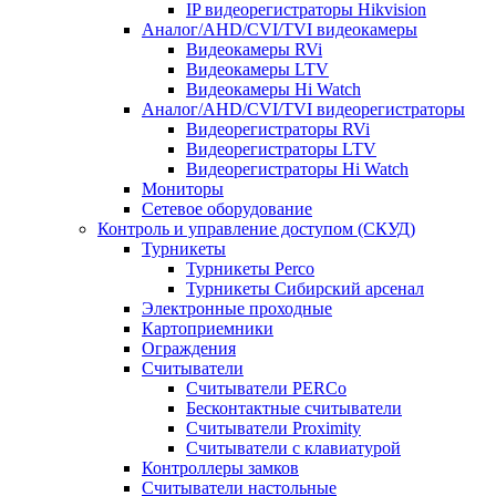
IP видеорегистраторы Hikvision
Аналог/AHD/CVI/TVI видеокамеры
Видеокамеры RVi
Видеокамеры LTV
Видеокамеры Hi Watch
Аналог/AHD/CVI/TVI видеорегистраторы
Видеорегистраторы RVi
Видеорегистраторы LTV
Видеорегистраторы Hi Watch
Мониторы
Сетевое оборудование
Контроль и управление доступом (СКУД)
Турникеты
Турникеты Perco
Турникеты Сибирский арсенал
Электронные проходные
Картоприемники
Ограждения
Считыватели
Считыватели PERCo
Бесконтактные считыватели
Считыватели Proximity
Считыватели с клавиатурой
Контроллеры замков
Считыватели настольные