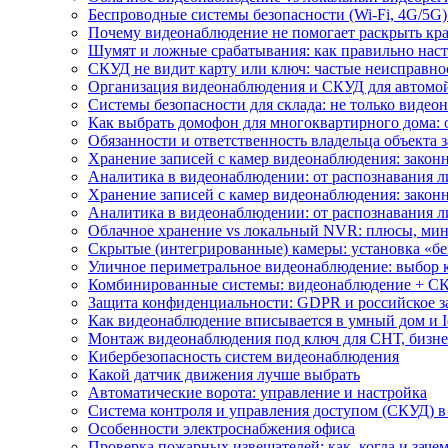
Беспроводные системы безопасности (Wi-Fi, 4G/5G)
Почему видеонаблюдение не помогает раскрыть кр
Шумят и ложные срабатывания: как правильно нас
СКУД не видит карту или ключ: частые неисправно
Организация видеонаблюдения и СКУД для автомой
Системы безопасности для склада: не только видеон
Как выбрать домофон для многоквартирного дома: 
Обязанности и ответственность владельца объекта 
Хранение записей с камер видеонаблюдения: законн
Аналитика в видеонаблюдении: от распознавания л
Хранение записей с камер видеонаблюдения: законн
Аналитика в видеонаблюдении: от распознавания л
Облачное хранение vs локальный NVR: плюсы, мин
Скрытые (интегрированные) камеры: установка «бе
Уличное периметральное видеонаблюдение: выбор 
Комбинированные системы: видеонаблюдение + СК
Защита конфиденциальности: GDPR и российское з
Как видеонаблюдение вписывается в умный дом и I
Монтаж видеонаблюдения под ключ для СНТ, бизне
Кибербезопасность систем видеонаблюдения
Какой датчик движения лучше выбрать
Автоматические ворота: управление и настройка
Система контроля и управления доступом (СКУД) в
Особенности электроснабжения офиса
Проверка пожарных извещателей: как, когда и зачем