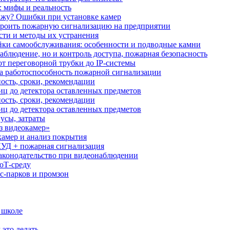
: мифы и реальность
ажу? Ошибки при установке камер
троить пожарную сигнализацию на предприятии
сти и методы их устранения
ки самообслуживания: особенности и подводные камни
аблюдение, но и контроль доступа, пожарная безопасность
от переговорной трубки до IP-системы
за работоспособность пожарной сигнализации
ость, сроки, рекомендации
иц до детектора оставленных предметов
ость, сроки, рекомендации
иц до детектора оставленных предметов
усы, затраты
з видеокамер»
камер и анализ покрытия
УД + пожарная сигнализация
аконодательство при видеонаблюдении
oT‑среду
с‑парков и промзон
 школе
 это делать