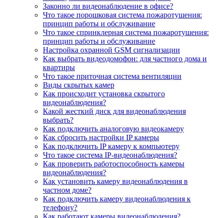
Законно ли видеонаблюдение в офисе?
Что такое порошковая система пожаротушения:
принцип работы и обслуживание
Что такое спринклерная система пожаротушения:
принцип работы и обслуживание
Настройка охранной GSM сигнализации
Как выбрать видеодомофон: для частного дома и
квартиры
Что такое приточная система вентиляции
Виды скрытых камер
Как происходит установка скрытого
видеонаблюдения?
Какой жесткий диск для видеонаблюдения
выбрать?
Как подключить аналоговую видеокамеру
Как сбросить настройки IP камеры
Как подключить IP камеру к компьютеру
Что такое система IP-видеонаблюдения?
Как проверить работоспособность камеры
видеонаблюдения?
Как установить камеру видеонаблюдения в
частном доме?
Как подключить камеру видеонаблюдения к
телефону?
Как работают камеры видеонаблюдения?