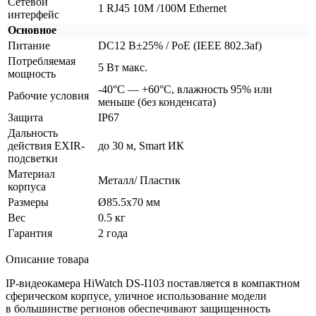
Сетевой
1 RJ45 10M /100M Ethernet
интерфейс
Основное
Питание
DC12 В±25% / PoE
(IEEE
802.3af)
Потребляемая
5 Вт макс.
мощность
-40°С — +60°С, влажность 95% или
Рабочие условия
меньше
(без
конденсата)
Защита
IP67
Дальность
действия EXIR-
до 30 м, Smart ИК
подсветки
Материал
Металл/ Пластик
корпуса
Размеры
Ø85.5х70 мм
Вес
0.5 кг
Гарантия
2 года
Описание товара
IP-видеокамера HiWatch DS-I103 поставляется в компактном
сферическом корпусе, уличное использование модели
в большинстве регионов обеспечивают защищенность