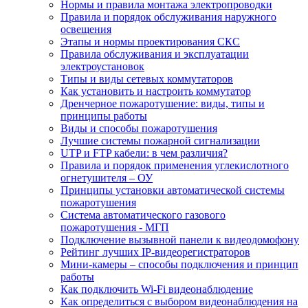
Нормы и правила монтажа электропроводки
Правила и порядок обслуживания наружного
освещения
Этапы и нормы проектирования СКС
Правила обслуживания и эксплуатации
электроустановок
Типы и виды сетевых коммутаторов
Как установить и настроить коммутатор
Дренчерное пожаротушение: виды, типы и
принципы работы
Виды и способы пожаротушения
Лучшие системы пожарной сигнализации
UTP и FTP кабели: в чем различия?
Правила и порядок применения углекислотного
огнетушителя – ОУ
Принципы установки автоматической системы
пожаротушения
Система автоматического газового
пожаротушения - МГП
Подключение вызывной панели к видеодомофону
Рейтинг лучших IP-видеорегистраторов
Мини-камеры – способы подключения и принцип
работы
Как подключить Wi-Fi видеонаблюдение
Как определиться с выбором видеонаблюдения на