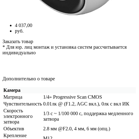
4 037,00
руб.
Заказать товар
* Для юр. лиц монтаж и установка систем рассчитывается
индивидуально
Дополнительно о товаре
Камера
Матрица
1/4» Progressive Scan CMOS
Чувствительность
0.01лк @
(F1
.2, AGC вкл.), 0лк с вкл ИК
Скорость
1/3 с ~ 1/100 000 с, поддержка медленного
электронного
затвора
затвора
Объектив
2.8 мм @F2.0, 4 мм, 6 мм
(опц
.)
Крепление
М12