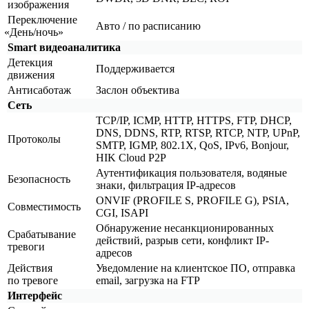
изображения
Переключение
Авто / по расписанию
«День
/ночь»
Smart видеоаналитика
Детекция
Поддерживается
движения
Антисаботаж
Заслон объектива
Сеть
TCP/IP, ICMP, HTTP, HTTPS, FTP, DHCP,
DNS, DDNS, RTP, RTSP, RTCP, NTP, UPnP,
Протоколы
SMTP, IGMP, 802.1X, QoS, IPv6, Bonjour,
HIK Cloud P2P
Аутентификация пользователя, водяные
Безопасность
знаки, фильтрация IP-адресов
ONVIF
(PROFILE
S, PROFILE G), PSIA,
Совместимость
CGI, ISAPI
Обнаружение несанкционированных
Срабатывание
действий, разрыв сети, конфликт IP-
тревоги
адресов
Действия
Уведомление на клиентское ПО, отправка
по тревоге
email, загрузка на FTP
Интерфейс