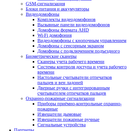
GSM-сигнализация
Блоки питания и аккумуляторы
Видеодомофоны
Комплекты видеодомофонов
Вызывные панели видеодомофонов
Домофоны формата AHD
Wi-Fi домофония
Видеодомофоны с кнопочным управлением
Домофоны с сенсорным экраном
Домофоны с подключением подъездного
Биометрические сканеры
Сканеры учета рабочего времени
Системы контроля доступа и учета рабочего
времени
Настольные считыватели отпечатков
пальцев и вен ладоней
Дверные ручки с интегрированным
считывателем отпечатков пальцев
Охранно-пожарные сигнализации
Приборы приёмно-контрольные охранно-
пожарные
Извещатели дымовые
Извещатели пожарные ручные
Сигнальные устройства
Партнеры