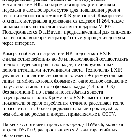
механическим ИК-фильтром для коррекции цветовой
передачи в светлое время суток
(для
повышения уровня
чувствительности в темноте ICR убирается). Компрессия
отснятых материалов производится кодеком H.264, также
возможно осуществление сжатия стандартом MJPEG.
Поддерживается DualStream, предназначенный для снижения
нагрузки на видеорегистратор / сеть и упрощения доступа
через интернет.
Камера снабжена встроенной ИК-подсветкой EXIR
с дальностью действия до 30 м, позволяющей осуществлять
ночной видеоконтроль площадей, не оборудованных
дополнительными источниками света. Технология EXIR =
улучшенный светоизлучающий элемент + прямоугольная
линза, симбиоз которых формирует однородное освещение
на участке стандартного формата кадра
(4
:3 или 16:9)
без затемнений по углам и переизбытка яркости
в центральной части. Кроме того EXIR имеет низкие
показатели энергопотребления, отлично рассеивает тепло
и рассчитана на более продолжительный срок службы,
чем обычные россыпи диодов, применяемые в CCTV.
На весь ассортимент продуктов бренда HiWatch, включая
модель DS-I103, распространяется 2 года гарантийных
обязательств.