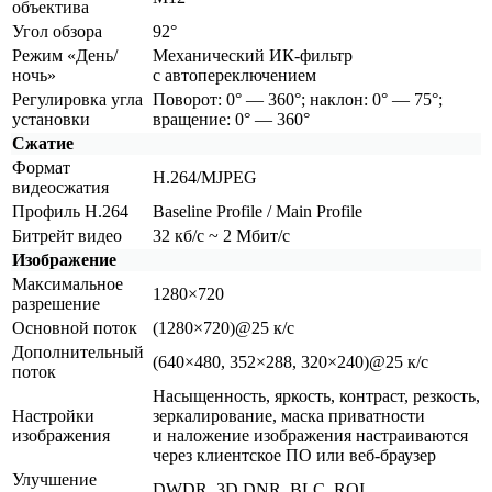
объектива
Угол обзора
92°
Режим
«День
/
Механический ИК-фильтр
ночь»
с автопереключением
Регулировка угла
Поворот: 0° — 360°; наклон: 0° — 75°;
установки
вращение: 0° — 360°
Сжатие
Формат
H.264/MJPEG
видеосжатия
Профиль H.264
Baseline Profile / Main Profile
Битрейт видео
32 кб/с ~ 2 Мбит/с
Изображение
Максимальное
1280×720
разрешение
Основной поток
(1280
×720)@25 к/с
Дополнительный
(640
×480, 352×288, 320×240)@25 к/с
поток
Насыщенность, яркость, контраст, резкость,
Настройки
зеркалирование, маска приватности
изображения
и наложение изображения настраиваются
через клиентское ПО или веб-браузер
Улучшение
DWDR, 3D DNR, BLC, ROI