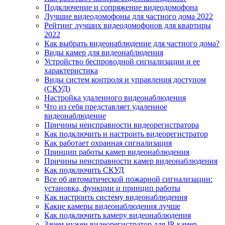
Подключение и сопряжение видеодомофона
Лучшие видеодомофоны для частного дома 2022
Рейтинг лучших видеодомофонов для квартиры
2022
Как выбрать видеонаблюдение для частного дома?
Виды камер для видеонаблюдения
Устройство беспроводной сигнализации и ее
характеристика
Виды систем контроля и управления доступом
(СКУД)
Настройка удаленного видеонаблюдения
Что из себя представляет удаленное
видеонаблюдение
Причины неисправности видеорегистратора
Как подключить и настроить видеорегистратор
Как работает охранная сигнализация
Принцип работы камер видеонаблюдения
Причины неисправности камер видеонаблюдения
Как подключить СКУД
Все об автоматической пожарной сигнализации:
установка, функции и принцип работы
Как настроить систему видеонаблюдения
Какие камеры видеонаблюдения лучше
Как подключить камеру видеонаблюдения
Зачем нужен видеорегистратор для IP-камер