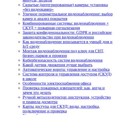
минусы, затраты
Скрытые (интегрированные) камеры: установка
«без видеокамер»
Уличное периметральное видеонаблюдение: выбор
камер и анализ покрытия
Комбинированные системы: видеонаблюдение +
СКУД + пожарная сигнализация
Защита конфиденциальности: GDPR и российское
законодательство при видеонаблюдении
Как видеонаблюдение вписывается в умный дом и
IoT‑среду
Монтаж видеонаблюдения под ключ для СНТ,
бизнес‑парков и промзон
Кибербезопасность систем видеонаблюдения
Какой датчик движения лучше выбрать
Автоматические ворота: управление и настройка
Система контроля и управления доступом (СКУД)
в школе
Особенности электроснабжения офиса
Проверка пожарных извещателей: как, когда и
зачем это делать
Ручной металлодетектор: инструкция, устройство
и правила досмотра
Карты доступа для СКУД: виды, настройка,
подключение и проверка