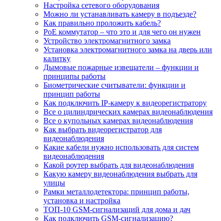
Настройка сетевого оборудования
Можно ли устанавливать камеру в подъезде?
Как правильно проложить кабель?
PoE коммутатор – что это и для чего он нужен
Устройство электромагнитного замка
Установка электромагнитного замка на дверь или
калитку
Дымовые пожарные извещатели – функции и
принципы работы
Биометрические считыватели: функции и
принцип работы
Как подключить IP-камеру к видеорегистратору
Все о цилиндрических камерах видеонаблюдения
Все о купольных камерах видеонаблюдения
Как выбрать видеорегистратор для
видеонаблюдения
Какие кабели нужно использовать для систем
видеонаблюдения
Какой роутер выбрать для видеонаблюдения
Какую камеру видеонаблюдения выбрать для
улицы
Рамки металлодетектора: принцип работы,
установка и настройка
ТОП-10 GSM-сигнализаций для дома и дач
Как подключить GSM-сигнализацию?