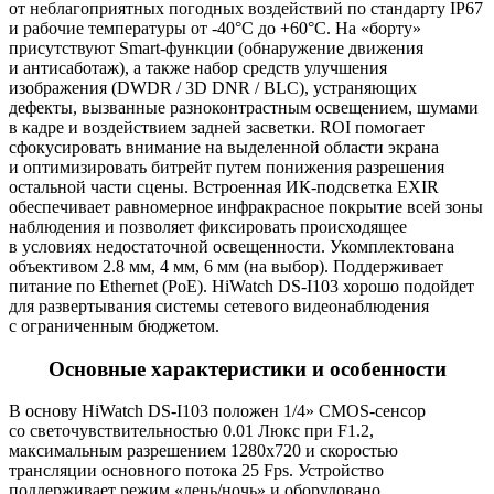
от неблагоприятных погодных воздействий по стандарту IP67
и рабочие температуры от -40°C до +60°C. На
«борту
»
присутствуют Smart-функции
(обнаружение
движения
и антисаботаж), а также набор средств улучшения
изображения
(DWDR
/ 3D DNR / BLC), устраняющих
дефекты, вызванные разноконтрастным освещением, шумами
в кадре и воздействием задней засветки. ROI помогает
сфокусировать внимание на выделенной области экрана
и оптимизировать битрейт путем понижения разрешения
остальной части сцены. Встроенная ИК-подсветка EXIR
обеспечивает равномерное инфракрасное покрытие всей зоны
наблюдения и позволяет фиксировать происходящее
в условиях недостаточной освещенности. Укомплектована
объективом 2.8 мм, 4 мм, 6 мм
(на
выбор). Поддерживает
питание по Ethernet
(PoE
). HiWatch DS-I103 хорошо подойдет
для развертывания системы сетевого видеонаблюдения
с ограниченным бюджетом.
Основные характеристики и особенности
В основу HiWatch DS-I103 положен 1/4» CMOS-сенсор
со светочувствительностью 0.01 Люкс при F1.2,
максимальным разрешением 1280x720 и скоростью
трансляции основного потока 25 Fps. Устройство
поддерживает режим
«день
/ночь» и оборудовано