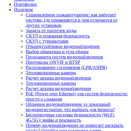
Портфолио
Полезное
Спринклерное пожаротушение: как работает
система, где применяется и чем отличается от
других установок
Защита от протечек воды
СКУД и пожарная безопасность
СКУД с турникетами
Отказоустойчивое видеонаблюдение
Выбор объектива и угла обзора
Грозозащита систем видеонаблюдения
Протоколы ONVIF и RTSP
Распознавание госномеров (LPR/ANPR)
Тепловизионные камеры
Расчет архива видеонаблюдения
Тепловизионные камеры
Расчет архива видеонаблюдения
PoE (Power over Ethernet) для систем безопасности:
просто о сложном
Облачное видеонаблюдение vs локальный
видеорегистратор: что выбрать для бизнеса?
Беспроводные системы безопасности (Wi-Fi,
4G/5G): мифы и реальность
Почему видеонаблюдение не помогает раскрыть
кражу? Ошибки при установке камер