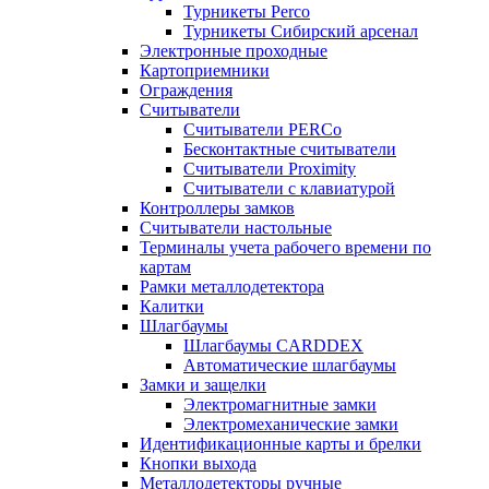
Турникеты Perco
Турникеты Сибирский арсенал
Электронные проходные
Картоприемники
Ограждения
Считыватели
Считыватели PERCo
Бесконтактные считыватели
Считыватели Proximity
Считыватели с клавиатурой
Контроллеры замков
Считыватели настольные
Терминалы учета рабочего времени по
картам
Рамки металлодетектора
Калитки
Шлагбаумы
Шлагбаумы CARDDEX
Автоматические шлагбаумы
Замки и защелки
Электромагнитные замки
Электромеханические замки
Идентификационные карты и брелки
Кнопки выхода
Металлодетекторы ручные