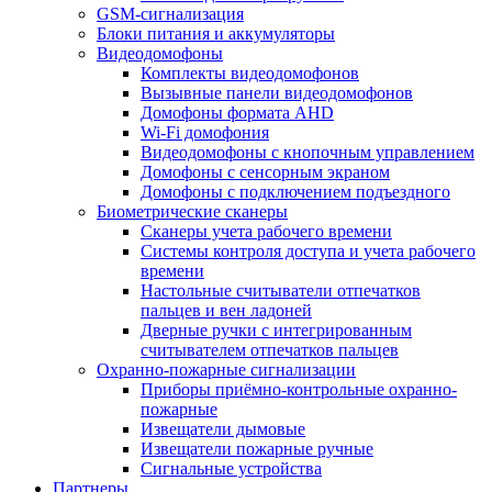
GSM-сигнализация
Блоки питания и аккумуляторы
Видеодомофоны
Комплекты видеодомофонов
Вызывные панели видеодомофонов
Домофоны формата AHD
Wi-Fi домофония
Видеодомофоны с кнопочным управлением
Домофоны с сенсорным экраном
Домофоны с подключением подъездного
Биометрические сканеры
Сканеры учета рабочего времени
Системы контроля доступа и учета рабочего
времени
Настольные считыватели отпечатков
пальцев и вен ладоней
Дверные ручки с интегрированным
считывателем отпечатков пальцев
Охранно-пожарные сигнализации
Приборы приёмно-контрольные охранно-
пожарные
Извещатели дымовые
Извещатели пожарные ручные
Сигнальные устройства
Партнеры