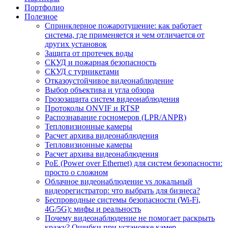
Портфолио
Полезное
Спринклерное пожаротушение: как работает
система, где применяется и чем отличается от
других установок
Защита от протечек воды
СКУД и пожарная безопасность
СКУД с турникетами
Отказоустойчивое видеонаблюдение
Выбор объектива и угла обзора
Грозозащита систем видеонаблюдения
Протоколы ONVIF и RTSP
Распознавание госномеров (LPR/ANPR)
Тепловизионные камеры
Расчет архива видеонаблюдения
Тепловизионные камеры
Расчет архива видеонаблюдения
PoE (Power over Ethernet) для систем безопасности:
просто о сложном
Облачное видеонаблюдение vs локальный
видеорегистратор: что выбрать для бизнеса?
Беспроводные системы безопасности (Wi-Fi,
4G/5G): мифы и реальность
Почему видеонаблюдение не помогает раскрыть
кражу? Ошибки при установке камер