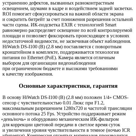
устранению дефектов, вызванных разноконтрастным
освещением, шумами в кадре и воздействием задней засветки.
ROI помогает сфокусироваться на важной области экрана
и сократить битрейт за счет понижения разрешения остальной
части сцены. ИК-подсветка EXIR с технологией Smart
равномерно распределяет освещение по всей контролируемой
площади и позволяет фиксировать происходящее в условиях
недостаточной видимости, не засвечивая объект наблюдения.
HiWatch DS-I100
(B
)
(2
.8 мм) поставляется с поворотным
кронштейном в комплекте, поддерживается технология
питания по Ethernet
(PoE
). Камера является отличным
выбором для организации видеонаблюдения
при ограниченном бюджете и высокими требованиями
к качеству изображения.
Основные характеристики, гарантия
В основу HiWatch DS-I100
(B
)
(2
.8 мм) положен 1/4» CMOS-
сенсор с чувствительностью 0.01 Люкс при F1.2,
максимальным разрешением 1280x720 и частотой трансляции
основного потока 25 Fps. Устройство поддерживает режим
«день
/ночь» и оборудовано механическим ИК-фильтром
для коррекции цветовой передачи в светлое время суток
и увеличения уровня чувствительности в темное
(ночью
ICR
убирается). Компрессия отснятых материалов производится