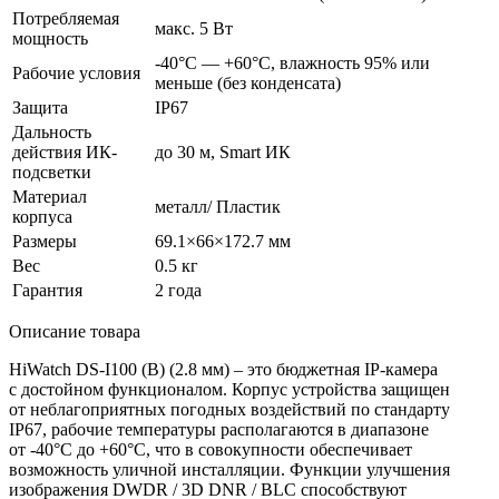
Потребляемая
макс. 5 Вт
мощность
-40°С — +60°С, влажность 95% или
Рабочие условия
меньше
(без
конденсата)
Защита
IP67
Дальность
действия ИК-
до 30 м, Smart ИК
подсветки
Материал
металл/ Пластик
корпуса
Размеры
69.1×66×172.7 мм
Вес
0.5 кг
Гарантия
2 года
Описание товара
HiWatch DS-I100
(B
)
(2
.8 мм) – это бюджетная IP-камера
с достойном функционалом. Корпус устройства защищен
от неблагоприятных погодных воздействий по стандарту
IP67, рабочие температуры располагаются в диапазоне
от -40°C до +60°C, что в совокупности обеспечивает
возможность уличной инсталляции. Функции улучшения
изображения DWDR / 3D DNR / BLC способствуют