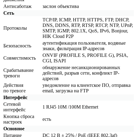
Антисаботаж
заслон объектива
Сеть
TCP/IP, ICMP, HTTP, HTTPS, FTP, DHCP,
DNS, DDNS, RTP, RTSP, RTCP, NTP, UPnP,
Протоколы
SMTP, IGMP, 802.1X, QoS, IPv6, Bonjour,
HIK Cloud P2P
аутентификация пользователя, водяные
Безопасность
знаки, фильтрация IP-адресов
ONVIF
(PROFILE
S, PROFILE G), PSIA,
Совместимость
CGI, ISAPI
обнаружение несанкционированных
Срабатывание
действий, разрыв сети, конфликт IP-
тревоги
адресов
Действия
уведомление на клиентское ПО, отправка
по тревоге
email, загрузка на FTP
Интерфейс
Сетевой
1 RJ45 10M /100M Ethernet
интерфейс
Кнопка сброса
есть
настроек
Основное
Питание
DC 12 В ± 25% / PoE
(IEEE
802.3af)