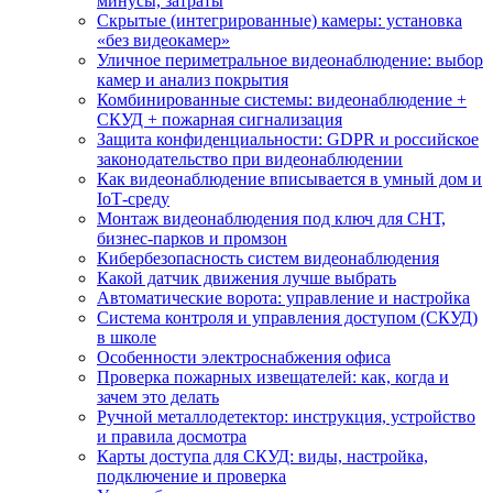
минусы, затраты
Скрытые (интегрированные) камеры: установка
«без видеокамер»
Уличное периметральное видеонаблюдение: выбор
камер и анализ покрытия
Комбинированные системы: видеонаблюдение +
СКУД + пожарная сигнализация
Защита конфиденциальности: GDPR и российское
законодательство при видеонаблюдении
Как видеонаблюдение вписывается в умный дом и
IoT‑среду
Монтаж видеонаблюдения под ключ для СНТ,
бизнес‑парков и промзон
Кибербезопасность систем видеонаблюдения
Какой датчик движения лучше выбрать
Автоматические ворота: управление и настройка
Система контроля и управления доступом (СКУД)
в школе
Особенности электроснабжения офиса
Проверка пожарных извещателей: как, когда и
зачем это делать
Ручной металлодетектор: инструкция, устройство
и правила досмотра
Карты доступа для СКУД: виды, настройка,
подключение и проверка