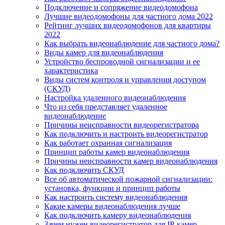
Подключение и сопряжение видеодомофона
Лучшие видеодомофоны для частного дома 2022
Рейтинг лучших видеодомофонов для квартиры
2022
Как выбрать видеонаблюдение для частного дома?
Виды камер для видеонаблюдения
Устройство беспроводной сигнализации и ее
характеристика
Виды систем контроля и управления доступом
(СКУД)
Настройка удаленного видеонаблюдения
Что из себя представляет удаленное
видеонаблюдение
Причины неисправности видеорегистратора
Как подключить и настроить видеорегистратор
Как работает охранная сигнализация
Принцип работы камер видеонаблюдения
Причины неисправности камер видеонаблюдения
Как подключить СКУД
Все об автоматической пожарной сигнализации:
установка, функции и принцип работы
Как настроить систему видеонаблюдения
Какие камеры видеонаблюдения лучше
Как подключить камеру видеонаблюдения
Зачем нужен видеорегистратор для IP-камер