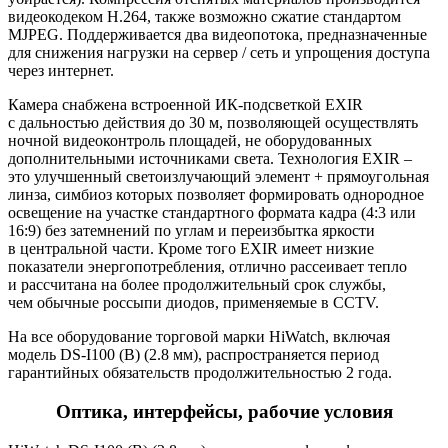
видеокодеком H.264, также возможно сжатие стандартом
MJPEG. Поддерживается два видеопотока, предназначенные
для снижения нагрузки на сервер / сеть и упрощения доступа
через интернет.
Камера снабжена встроенной ИК-подсветкой EXIR
с дальностью действия до 30 м, позволяющей осуществлять
ночной видеоконтроль площадей, не оборудованных
дополнительными источниками света. Технология EXIR –
это улучшенный светоизлучающий элемент + прямоугольная
линза, симбиоз которых позволяет формировать однородное
освещение на участке стандартного формата кадра
(4
:3 или
16:9) без затемнений по углам и переизбытка яркости
в центральной части. Кроме того EXIR имеет низкие
показатели энергопотребления, отлично рассеивает тепло
и рассчитана на более продолжительный срок службы,
чем обычные россыпи диодов, применяемые в CCTV.
На все оборудование торговой марки HiWatch, включая
модель DS-I100
(B
)
(2
.8 мм), распространяется период
гарантийных обязательств продолжительностью 2 года.
Оптика, интерфейсы, рабочие условия