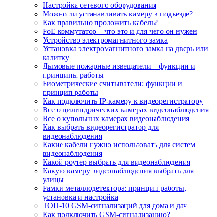
Настройка сетевого оборудования
Можно ли устанавливать камеру в подъезде?
Как правильно проложить кабель?
PoE коммутатор – что это и для чего он нужен
Устройство электромагнитного замка
Установка электромагнитного замка на дверь или
калитку
Дымовые пожарные извещатели – функции и
принципы работы
Биометрические считыватели: функции и
принцип работы
Как подключить IP-камеру к видеорегистратору
Все о цилиндрических камерах видеонаблюдения
Все о купольных камерах видеонаблюдения
Как выбрать видеорегистратор для
видеонаблюдения
Какие кабели нужно использовать для систем
видеонаблюдения
Какой роутер выбрать для видеонаблюдения
Какую камеру видеонаблюдения выбрать для
улицы
Рамки металлодетектора: принцип работы,
установка и настройка
ТОП-10 GSM-сигнализаций для дома и дач
Как подключить GSM-сигнализацию?