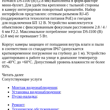
HiWatch DS-I100
(B
)
(2
.8 мм) выполнена в форм-факторе
мини-буллет. Для удобства крепления с тыльной стороны
в камеру интегрирован поворотный кронштейн. Набор
интерфейсов представлен: сетевым разъемом RJ-45
(поддерживается
технология питания PoE) и гнездом
для подключения БП 12 В. Устройство комплектуется
объективом с фиксированным фокусным расстоянием 2.8 / 4 /
6 мм F2.2. Максимальное потребление энергии DS-I100
(B
)
(2
.8 мм) не превышает 5 Вт.
Корпус камеры защищен от попадания внутрь влаги и пыли
в соответствии со стандартом IP67
(допускается
кратковременное погружение на глубину до 1 м). Устройство
адаптировано к работе на улице в диапазоне температур
от -40°C до +60°C. Допустимый уровень влажности не более
95%.
Читать далее
Сопутствующие услуги
Монтаж видеонаблюдения
;
Установка видеонаблюдения
;
Пуско-наладка
;
Ремонт
;
Техническое обслуживание
;