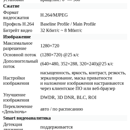
Сжатие
Формат
H.264/MJPEG
видеосжатия
Профиль H.264
Baseline Profile / Main Profile
Битрейт видео
32 Кбит/с ~ 8 Мбит/с
Изображение
Максимальное
1280×720
разрешение
Основной поток
(1280
×720) @25 к/с
Дополнительный
(640
×480, 352×288, 320×240)@25 к/с
поток
насыщенность, яркость, контраст, резкость,
Настройки
зеркалирование, маска приватности
изображения
и наложение изображения настраиваются
через клиентское ПО или веб-браузер
Улучшение
DWDR, 3D DNR, BLC, ROI
изображения
Переключение
авто / по расписанию
«День
/ночь»
Smart видеоаналитика
Детекция
поддерживается
движения