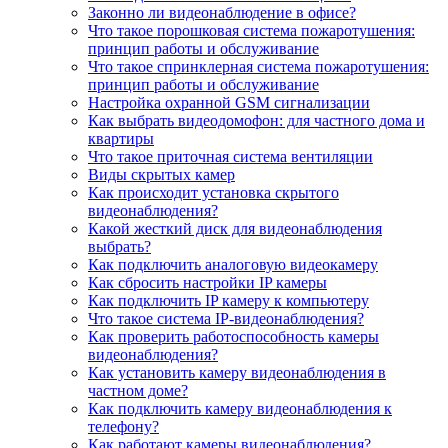
Законно ли видеонаблюдение в офисе?
Что такое порошковая система пожаротушения:
принцип работы и обслуживание
Что такое спринклерная система пожаротушения:
принцип работы и обслуживание
Настройка охранной GSM сигнализации
Как выбрать видеодомофон: для частного дома и
квартиры
Что такое приточная система вентиляции
Виды скрытых камер
Как происходит установка скрытого
видеонаблюдения?
Какой жесткий диск для видеонаблюдения
выбрать?
Как подключить аналоговую видеокамеру
Как сбросить настройки IP камеры
Как подключить IP камеру к компьютеру
Что такое система IP-видеонаблюдения?
Как проверить работоспособность камеры
видеонаблюдения?
Как установить камеру видеонаблюдения в
частном доме?
Как подключить камеру видеонаблюдения к
телефону?
Как работают камеры видеонаблюдения?