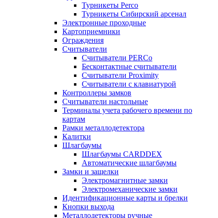
Турникеты Perco
Турникеты Сибирский арсенал
Электронные проходные
Картоприемники
Ограждения
Считыватели
Считыватели PERCo
Бесконтактные считыватели
Считыватели Proximity
Считыватели с клавиатурой
Контроллеры замков
Считыватели настольные
Терминалы учета рабочего времени по
картам
Рамки металлодетектора
Калитки
Шлагбаумы
Шлагбаумы CARDDEX
Автоматические шлагбаумы
Замки и защелки
Электромагнитные замки
Электромеханические замки
Идентификационные карты и брелки
Кнопки выхода
Металлодетекторы ручные