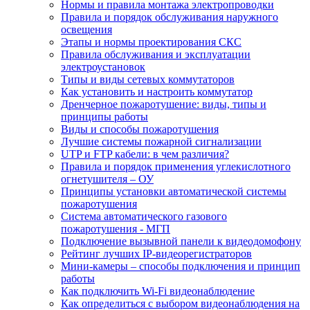
Нормы и правила монтажа электропроводки
Правила и порядок обслуживания наружного
освещения
Этапы и нормы проектирования СКС
Правила обслуживания и эксплуатации
электроустановок
Типы и виды сетевых коммутаторов
Как установить и настроить коммутатор
Дренчерное пожаротушение: виды, типы и
принципы работы
Виды и способы пожаротушения
Лучшие системы пожарной сигнализации
UTP и FTP кабели: в чем различия?
Правила и порядок применения углекислотного
огнетушителя – ОУ
Принципы установки автоматической системы
пожаротушения
Система автоматического газового
пожаротушения - МГП
Подключение вызывной панели к видеодомофону
Рейтинг лучших IP-видеорегистраторов
Мини-камеры – способы подключения и принцип
работы
Как подключить Wi-Fi видеонаблюдение
Как определиться с выбором видеонаблюдения на