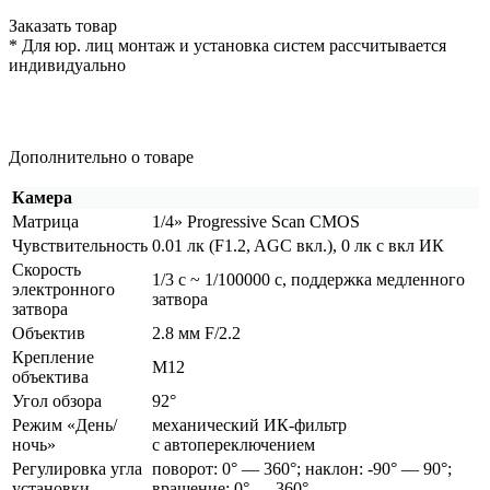
Заказать товар
* Для юр. лиц монтаж и установка систем рассчитывается
индивидуально
Дополнительно о товаре
Камера
Матрица
1/4» Progressive Scan CMOS
Чувствительность
0.01 лк
(F1
.2, AGC вкл.), 0 лк с вкл ИК
Скорость
1/3 с ~ 1/100000 с, поддержка медленного
электронного
затвора
затвора
Объектив
2.8 мм F/2.2
Крепление
М12
объектива
Угол обзора
92°
Режим
«День
/
механический ИК-фильтр
ночь»
с автопереключением
Регулировка угла
поворот: 0° — 360°; наклон: -90° — 90°;
установки
вращение: 0° — 360°