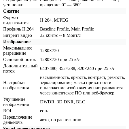
установки
вращение: 0° — 360°
Сжатие
Формат
H.264, MJPEG
видеосжатия
Профиль H.264
Baseline Profile, Main Profile
Битрейт видео
32 кбит/с ~ 8 Мбит/с
Изображение
Максимальное
1280×720
разрешение
Основной поток
1280×720 при 25 к/с
Дополнительный
640×480, 352×288, 320×240 при 25 к/с
поток
насыщенность, яркость, контраст, резкость,
Настройки
зеркалирование, маска приватности
изображения
и наложение изображения настраиваются
через клиентское ПО или веб-браузер
Улучшение
DWDR, 3D DNR, BLC
изображения
ROI
есть
Переключение
авто, по расписанию
день/ночь
Smart видеоаналитика