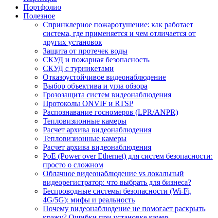
Портфолио
Полезное
Спринклерное пожаротушение: как работает
система, где применяется и чем отличается от
других установок
Защита от протечек воды
СКУД и пожарная безопасность
СКУД с турникетами
Отказоустойчивое видеонаблюдение
Выбор объектива и угла обзора
Грозозащита систем видеонаблюдения
Протоколы ONVIF и RTSP
Распознавание госномеров (LPR/ANPR)
Тепловизионные камеры
Расчет архива видеонаблюдения
Тепловизионные камеры
Расчет архива видеонаблюдения
PoE (Power over Ethernet) для систем безопасности:
просто о сложном
Облачное видеонаблюдение vs локальный
видеорегистратор: что выбрать для бизнеса?
Беспроводные системы безопасности (Wi-Fi,
4G/5G): мифы и реальность
Почему видеонаблюдение не помогает раскрыть
кражу? Ошибки при установке камер