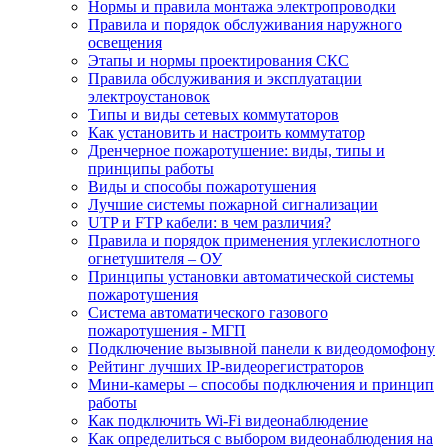
Нормы и правила монтажа электропроводки
Правила и порядок обслуживания наружного
освещения
Этапы и нормы проектирования СКС
Правила обслуживания и эксплуатации
электроустановок
Типы и виды сетевых коммутаторов
Как установить и настроить коммутатор
Дренчерное пожаротушение: виды, типы и
принципы работы
Виды и способы пожаротушения
Лучшие системы пожарной сигнализации
UTP и FTP кабели: в чем различия?
Правила и порядок применения углекислотного
огнетушителя – ОУ
Принципы установки автоматической системы
пожаротушения
Система автоматического газового
пожаротушения - МГП
Подключение вызывной панели к видеодомофону
Рейтинг лучших IP-видеорегистраторов
Мини-камеры – способы подключения и принцип
работы
Как подключить Wi-Fi видеонаблюдение
Как определиться с выбором видеонаблюдения на