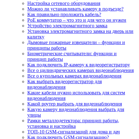
Настройка сетевого оборудования
Можно ли устанавливать камеру в подъезде?
Как правильно проложить кабель?
PoE коммутатор – что это и для чего он нужен
Устройство электромагнитного замка
Установка электромагнитного замка на дверь или
калитку
Дымовые пожарные извещатели – функции и
принципы работы
Биометрические считыватели: функции и
принцип работы
Как подключить IP-камеру к видеорегистратору
Все о цилиндрических камерах видеонаблюдения
Все о купольных камерах видеонаблюдения
Как выбрать видеорегистратор для
видеонаблюдения
Какие кабели нужно использовать для систем
видеонаблюдения
Какой роутер выбрать для видеонаблюдения
Какую камеру видеонаблюдения выбрать для
улицы
Рамки металлодетектора: принцип работы,
установка и настройка
ТОП-10 GSM-сигнализаций для дома и дач
Как подключить GSM-сигнализацию?