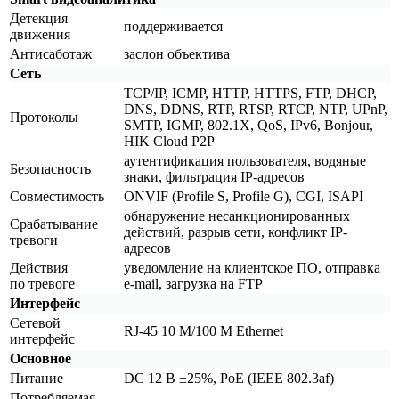
Детекция
поддерживается
движения
Антисаботаж
заслон объектива
Сеть
TCP/IP, ICMP, HTTP, HTTPS, FTP, DHCP,
DNS, DDNS, RTP, RTSP, RTCP, NTP, UPnP,
Протоколы
SMTP, IGMP, 802.1X, QoS, IPv6, Bonjour,
HIK Cloud P2P
аутентификация пользователя, водяные
Безопасность
знаки, фильтрация IP-адресов
Совместимость
ONVIF
(Profile
S, Profile G), CGI, ISAPI
обнаружение несанкционированных
Срабатывание
действий, разрыв сети, конфликт IP-
тревоги
адресов
Действия
уведомление на клиентское ПО, отправка
по тревоге
e-mail, загрузка на FTP
Интерфейс
Сетевой
RJ-45 10 M/100 M Ethernet
интерфейс
Основное
Питание
DC 12 В ±25%, PoE
(IEEE
802.3af)
Потребляемая