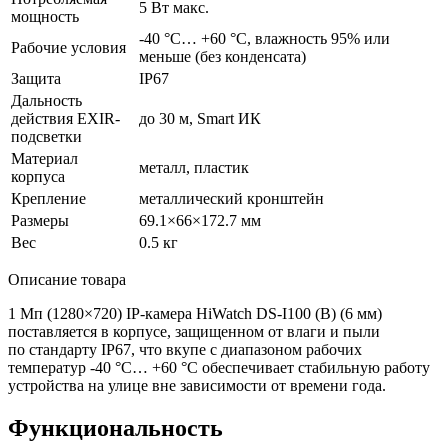
5 Вт макс.
мощность
-40 °С… +60 °С, влажность 95% или
Рабочие условия
меньше
(без
конденсата)
Защита
IP67
Дальность
действия EXIR-
до 30 м, Smart ИК
подсветки
Материал
металл, пластик
корпуса
Крепление
металлический кронштейн
Размеры
69.1×66×172.7 мм
Вес
0.5 кг
Описание товара
1 Мп
(1280
×720) IP-камера HiWatch DS-I100
(B
)
(6
мм)
поставляется в корпусе, защищенном от влаги и пыли
по стандарту IP67, что вкупе с диапазоном рабочих
температур -40 °C… +60 °C обеспечивает стабильную работу
устройства на улице вне зависимости от времени года.
Функциональность