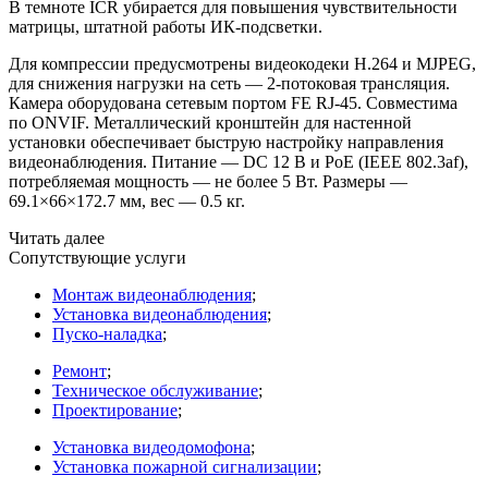
В темноте ICR убирается для повышения чувствительности
матрицы, штатной работы ИК-подсветки.
Для компрессии предусмотрены видеокодеки H.264 и MJPEG,
для снижения нагрузки на сеть — 2-потоковая трансляция.
Камера оборудована сетевым портом FE RJ-45. Совместима
по ONVIF. Металлический кронштейн для настенной
установки обеспечивает быструю настройку направления
видеонаблюдения. Питание — DC 12 В и PoE
(IEEE
802.3af),
потребляемая мощность — не более 5 Вт. Размеры —
69.1×66×172.7 мм, вес — 0.5 кг.
Читать далее
Сопутствующие услуги
Монтаж видеонаблюдения
;
Установка видеонаблюдения
;
Пуско-наладка
;
Ремонт
;
Техническое обслуживание
;
Проектирование
;
Установка видеодомофона
;
Установка пожарной сигнализации
;