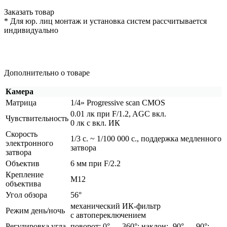
Заказать товар
* Для юр. лиц монтаж и установка систем рассчитывается
индивидуально
Дополнительно о товаре
Камера
Матрица
1/4» Progressive scan CMOS
0.01 лк при F/1.2, AGC вкл.
Чувствительность
0 лк с вкл. ИК
Скорость
1/3 с. ~ 1/100 000 с., поддержка медленного
электронного
затвора
затвора
Объектив
6 мм при F/2.2
Крепление
М12
объектива
Угол обзора
56°
механический ИК-фильтр
Режим день/ночь
с автопереключением
Регулировка угла
поворот: 0° — 360°; наклон: -90° — 90°;