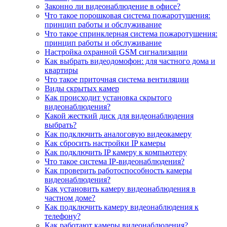
Законно ли видеонаблюдение в офисе?
Что такое порошковая система пожаротушения:
принцип работы и обслуживание
Что такое спринклерная система пожаротушения:
принцип работы и обслуживание
Настройка охранной GSM сигнализации
Как выбрать видеодомофон: для частного дома и
квартиры
Что такое приточная система вентиляции
Виды скрытых камер
Как происходит установка скрытого
видеонаблюдения?
Какой жесткий диск для видеонаблюдения
выбрать?
Как подключить аналоговую видеокамеру
Как сбросить настройки IP камеры
Как подключить IP камеру к компьютеру
Что такое система IP-видеонаблюдения?
Как проверить работоспособность камеры
видеонаблюдения?
Как установить камеру видеонаблюдения в
частном доме?
Как подключить камеру видеонаблюдения к
телефону?
Как работают камеры видеонаблюдения?