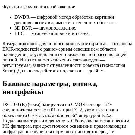
Функции улучшения изображения:
DWDR — цифровой метод обработки картинки
для повышения видимости затененных объектов.
3D DNR — шумоподавление.
BLC — компенсация засветки фона.
Камера подходит для ночного видеомониторинга — оснащена
EXIR-подсветкой с равномерным освещением области
наблюдения, обусловленным прямоугольной рассеивающей
линзой. Интенсивность свечения светодиодов —
регулируемая, зависит от удаленности объекта
(технология
Smart). Дальность действия подсветки — до 30 м.
Базовые параметры, оптика,
интерфейсы
DS-I100
(B
)
(6
мм) базируется на CMOS-сенсоре 1/4»
с чувствительностью 0.01 лк при F/1.2, укомплектована
объективом 6 мм с углом обзора 56º, апертурой F/2.2.
Поддерживает режим день/ночь. Оборудована механическим
ИК-фильтром, при достаточном освещении преломляющим
инфракрасные лучи для нормализации цветопередачи.