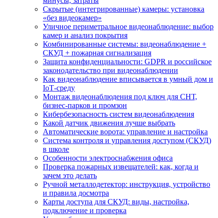
минусы, затраты
Скрытые (интегрированные) камеры: установка
«без видеокамер»
Уличное периметральное видеонаблюдение: выбор
камер и анализ покрытия
Комбинированные системы: видеонаблюдение +
СКУД + пожарная сигнализация
Защита конфиденциальности: GDPR и российское
законодательство при видеонаблюдении
Как видеонаблюдение вписывается в умный дом и
IoT‑среду
Монтаж видеонаблюдения под ключ для СНТ,
бизнес‑парков и промзон
Кибербезопасность систем видеонаблюдения
Какой датчик движения лучше выбрать
Автоматические ворота: управление и настройка
Система контроля и управления доступом (СКУД)
в школе
Особенности электроснабжения офиса
Проверка пожарных извещателей: как, когда и
зачем это делать
Ручной металлодетектор: инструкция, устройство
и правила досмотра
Карты доступа для СКУД: виды, настройка,
подключение и проверка