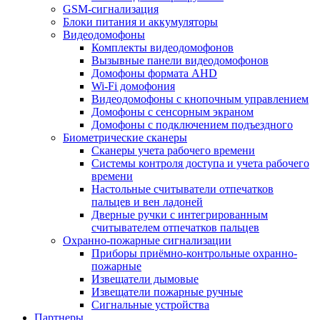
GSM-сигнализация
Блоки питания и аккумуляторы
Видеодомофоны
Комплекты видеодомофонов
Вызывные панели видеодомофонов
Домофоны формата AHD
Wi-Fi домофония
Видеодомофоны с кнопочным управлением
Домофоны с сенсорным экраном
Домофоны с подключением подъездного
Биометрические сканеры
Сканеры учета рабочего времени
Системы контроля доступа и учета рабочего
времени
Настольные считыватели отпечатков
пальцев и вен ладоней
Дверные ручки с интегрированным
считывателем отпечатков пальцев
Охранно-пожарные сигнализации
Приборы приёмно-контрольные охранно-
пожарные
Извещатели дымовые
Извещатели пожарные ручные
Сигнальные устройства
Партнеры