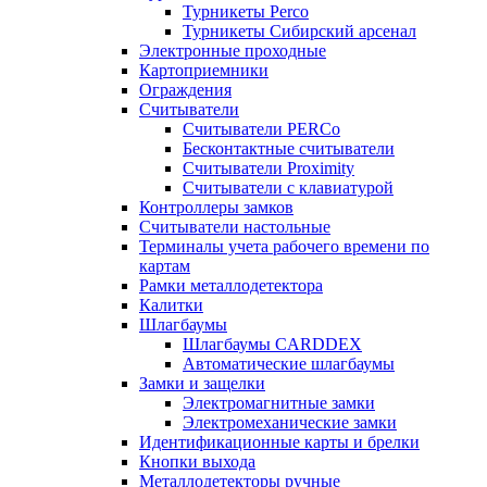
Турникеты Perco
Турникеты Сибирский арсенал
Электронные проходные
Картоприемники
Ограждения
Считыватели
Считыватели PERCo
Бесконтактные считыватели
Считыватели Proximity
Считыватели с клавиатурой
Контроллеры замков
Считыватели настольные
Терминалы учета рабочего времени по
картам
Рамки металлодетектора
Калитки
Шлагбаумы
Шлагбаумы CARDDEX
Автоматические шлагбаумы
Замки и защелки
Электромагнитные замки
Электромеханические замки
Идентификационные карты и брелки
Кнопки выхода
Металлодетекторы ручные