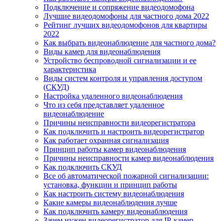
Подключение и сопряжение видеодомофона
Лучшие видеодомофоны для частного дома 2022
Рейтинг лучших видеодомофонов для квартиры
2022
Как выбрать видеонаблюдение для частного дома?
Виды камер для видеонаблюдения
Устройство беспроводной сигнализации и ее
характеристика
Виды систем контроля и управления доступом
(СКУД)
Настройка удаленного видеонаблюдения
Что из себя представляет удаленное
видеонаблюдение
Причины неисправности видеорегистратора
Как подключить и настроить видеорегистратор
Как работает охранная сигнализация
Принцип работы камер видеонаблюдения
Причины неисправности камер видеонаблюдения
Как подключить СКУД
Все об автоматической пожарной сигнализации:
установка, функции и принцип работы
Как настроить систему видеонаблюдения
Какие камеры видеонаблюдения лучше
Как подключить камеру видеонаблюдения
Зачем нужен видеорегистратор для IP-камер