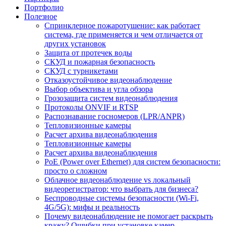
Портфолио
Полезное
Спринклерное пожаротушение: как работает
система, где применяется и чем отличается от
других установок
Защита от протечек воды
СКУД и пожарная безопасность
СКУД с турникетами
Отказоустойчивое видеонаблюдение
Выбор объектива и угла обзора
Грозозащита систем видеонаблюдения
Протоколы ONVIF и RTSP
Распознавание госномеров (LPR/ANPR)
Тепловизионные камеры
Расчет архива видеонаблюдения
Тепловизионные камеры
Расчет архива видеонаблюдения
PoE (Power over Ethernet) для систем безопасности:
просто о сложном
Облачное видеонаблюдение vs локальный
видеорегистратор: что выбрать для бизнеса?
Беспроводные системы безопасности (Wi-Fi,
4G/5G): мифы и реальность
Почему видеонаблюдение не помогает раскрыть
кражу? Ошибки при установке камер