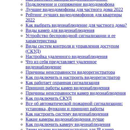
Подключение и сопряжение видеодомофона
Лучшие видеодомофоны для частного дома 2022
Рейтинг лучших видеодомофонов для квартиры
2022
Как выбрать видеонаблюдение для частного дома?
Виды камер для видеонаблюдения
Устройство беспроводной сигнализации и ее
характеристика
Виды систем контроля и управления доступом
(СКУД)
Настройка удаленного видеонаблюдения
Что из себя представляет удаленное
видеонаблюдение
Причины неисправности видеорегистратора
Как подключить и настроить видеорегистратор
Как работает охранная сигнализация
Принцип работы камер видеонаблюдения
Причины неисправности камер видеонаблюдения
Как подключить СКУД
Все об автоматической пожарной сигнализации:
установка, функции и принцип работы
Как настроить систему видеонаблюдения
Какие камеры видеонаблюдения лучше
Как подключить камеру видеонаблюдения
Зачем нужен видеорегистратор для IP-камер