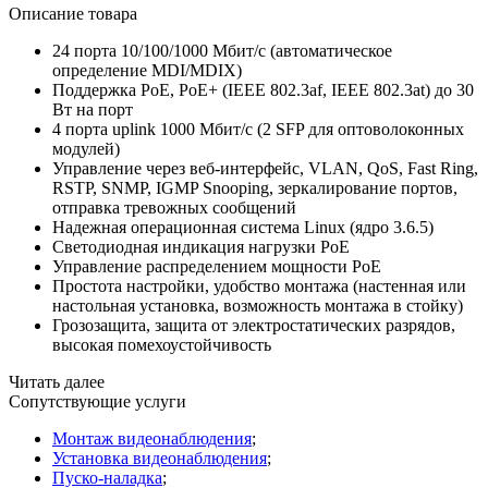
Описание товара
24 порта 10/100/1000 Мбит/с
(автоматическое
определение MDI/MDIX)
Поддержка PoE, PoE+
(IEEE
802.3af, IEEE 802.3at) до 30
Вт на порт
4 порта uplink 1000 Мбит/с
(2
SFP для оптоволоконных
модулей)
Управление через веб-интерфейс, VLAN, QoS, Fast Ring,
RSTP, SNMP, IGMP Snooping, зеркалирование портов,
отправка тревожных сообщений
Надежная операционная система Linux
(ядро
3.6.5)
Cветодиодная индикация нагрузки PoE
Управление распределением мощности PoE
Простота настройки, удобство монтажа
(настенная
или
настольная установка, возможность монтажа в стойку)
Грозозащита, защита от электростатических разрядов,
высокая помехоустойчивость
Читать далее
Сопутствующие услуги
Монтаж видеонаблюдения
;
Установка видеонаблюдения
;
Пуско-наладка
;