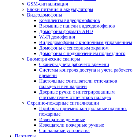
GSM-сигнализация
Блоки питания и аккумуляторы
Видеодомофоны
Комплекты видеодомофонов
Вызывные панели видеодомофонов
Домофоны формата AHD
Wi-Fi домофония
Видеодомофоны с кнопочным управлением
Домофоны с сенсорным экраном
Домофоны с подключением подъездного
Биометрические сканеры
Сканеры учета рабочего времени
Системы контроля доступа и учета рабочего
времени
Настольные считыватели отпечатков
пальцев и вен ладоней
Дверные ручки с интегрированным
считывателем отпечатков пальцев
Охранно-пожарные сигнализации
Приборы приёмно-контрольные охранно-
пожарные
Извещатели дымовые
Извещатели пожарные ручные
Сигнальные устройства
Партнеры