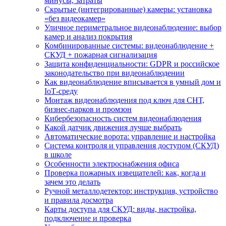
минусы, затраты
Скрытые (интегрированные) камеры: установка
«без видеокамер»
Уличное периметральное видеонаблюдение: выбор
камер и анализ покрытия
Комбинированные системы: видеонаблюдение +
СКУД + пожарная сигнализация
Защита конфиденциальности: GDPR и российское
законодательство при видеонаблюдении
Как видеонаблюдение вписывается в умный дом и
IoT‑среду
Монтаж видеонаблюдения под ключ для СНТ,
бизнес‑парков и промзон
Кибербезопасность систем видеонаблюдения
Какой датчик движения лучше выбрать
Автоматические ворота: управление и настройка
Система контроля и управления доступом (СКУД)
в школе
Особенности электроснабжения офиса
Проверка пожарных извещателей: как, когда и
зачем это делать
Ручной металлодетектор: инструкция, устройство
и правила досмотра
Карты доступа для СКУД: виды, настройка,
подключение и проверка