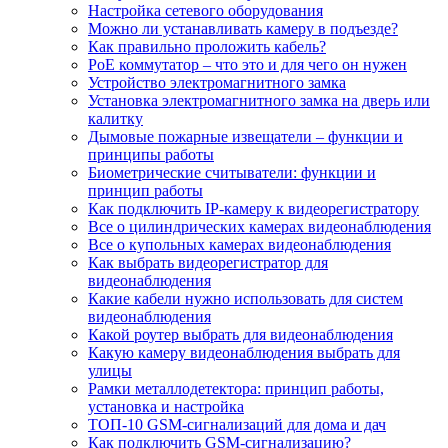
Настройка сетевого оборудования
Можно ли устанавливать камеру в подъезде?
Как правильно проложить кабель?
PoE коммутатор – что это и для чего он нужен
Устройство электромагнитного замка
Установка электромагнитного замка на дверь или
калитку
Дымовые пожарные извещатели – функции и
принципы работы
Биометрические считыватели: функции и
принцип работы
Как подключить IP-камеру к видеорегистратору
Все о цилиндрических камерах видеонаблюдения
Все о купольных камерах видеонаблюдения
Как выбрать видеорегистратор для
видеонаблюдения
Какие кабели нужно использовать для систем
видеонаблюдения
Какой роутер выбрать для видеонаблюдения
Какую камеру видеонаблюдения выбрать для
улицы
Рамки металлодетектора: принцип работы,
установка и настройка
ТОП-10 GSM-сигнализаций для дома и дач
Как подключить GSM-сигнализацию?