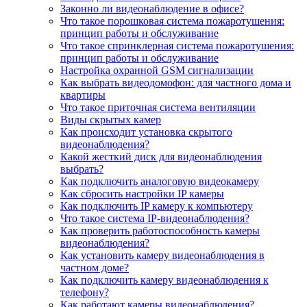
Законно ли видеонаблюдение в офисе?
Что такое порошковая система пожаротушения:
принцип работы и обслуживание
Что такое спринклерная система пожаротушения:
принцип работы и обслуживание
Настройка охранной GSM сигнализации
Как выбрать видеодомофон: для частного дома и
квартиры
Что такое приточная система вентиляции
Виды скрытых камер
Как происходит установка скрытого
видеонаблюдения?
Какой жесткий диск для видеонаблюдения
выбрать?
Как подключить аналоговую видеокамеру
Как сбросить настройки IP камеры
Как подключить IP камеру к компьютеру
Что такое система IP-видеонаблюдения?
Как проверить работоспособность камеры
видеонаблюдения?
Как установить камеру видеонаблюдения в
частном доме?
Как подключить камеру видеонаблюдения к
телефону?
Как работают камеры видеонаблюдения?