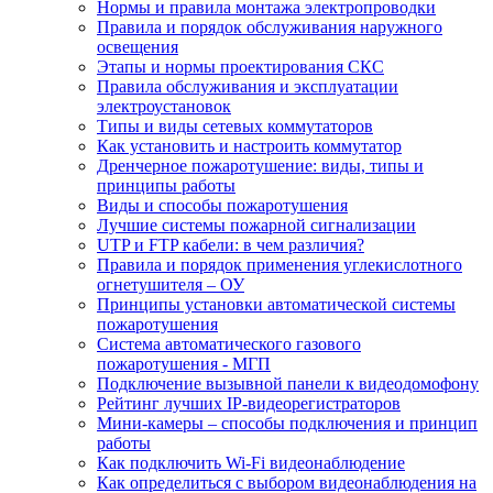
Нормы и правила монтажа электропроводки
Правила и порядок обслуживания наружного
освещения
Этапы и нормы проектирования СКС
Правила обслуживания и эксплуатации
электроустановок
Типы и виды сетевых коммутаторов
Как установить и настроить коммутатор
Дренчерное пожаротушение: виды, типы и
принципы работы
Виды и способы пожаротушения
Лучшие системы пожарной сигнализации
UTP и FTP кабели: в чем различия?
Правила и порядок применения углекислотного
огнетушителя – ОУ
Принципы установки автоматической системы
пожаротушения
Система автоматического газового
пожаротушения - МГП
Подключение вызывной панели к видеодомофону
Рейтинг лучших IP-видеорегистраторов
Мини-камеры – способы подключения и принцип
работы
Как подключить Wi-Fi видеонаблюдение
Как определиться с выбором видеонаблюдения на