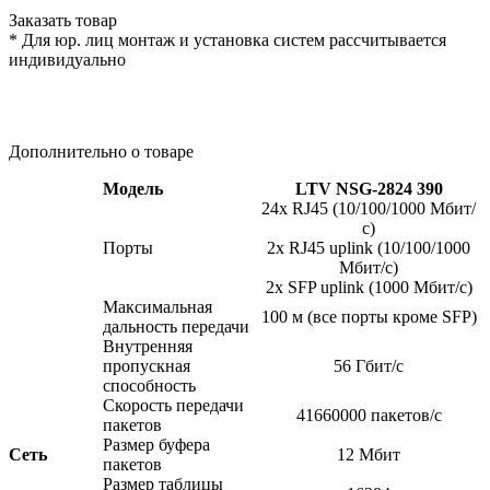
Заказать товар
* Для юр. лиц монтаж и установка систем рассчитывается
индивидуально
Дополнительно о товаре
Модель
LTV NSG-2824 390
24x RJ45
(10
/100/1000 Мбит/
с)
Порты
2x RJ45 uplink
(10
/100/1000
Мбит/с)
2x SFP uplink
(1000
Мбит/с)
Максимальная
100 м
(все
порты кроме SFP)
дальность передачи
Внутренняя
пропускная
56 Гбит/с
способность
Скорость передачи
41660000 пакетов/с
пакетов
Размер буфера
Сеть
12 Мбит
пакетов
Размер таблицы