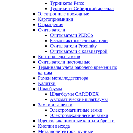
Турникеты Perco
Турникеты Сибирский арсенал
Электронные проходные
Картоприемники
Ограждения
Считыватели
Считыватели PERCo
Бесконтактные считыватели
Считыватели Proximity
Считыватели с клавиатурой
Контроллеры замков
Считыватели настольные
Терминалы учета рабочего времени по
картам
Рамки металлодетектора
Калитки
Шлагбаумы
Шлагбаумы CARDDEX
Автоматические шлагбаумы
Замки и защелки
Электромагнитные замки
Электромеханические замки
Идентификационные карты и брелки
Кнопки выхода
Металлодетекторы ручные