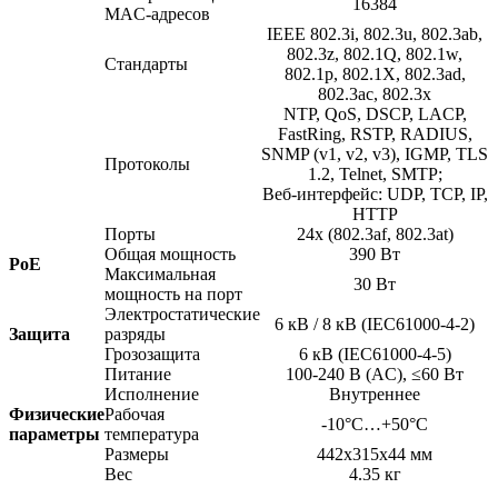
16384
MAC-адресов
IEEE 802.3i, 802.3u, 802.3ab,
802.3z, 802.1Q, 802.1w,
Стандарты
802.1p, 802.1X, 802.3ad,
802.3ac, 802.3x
NTP, QoS, DSCP, LACP,
FastRing, RSTP, RADIUS,
SNMP
(v1
, v2, v3), IGMP, TLS
Протоколы
1.2, Telnet, SMTP;
Веб-интерфейс: UDP, TCP, IP,
HTTP
Порты
24x
(802
.3af, 802.3at)
Общая мощность
390 Вт
PoE
Максимальная
30 Вт
мощность на порт
Электростатические
6 кВ / 8 кВ
(IEC61000
-4-2)
Защита
разряды
Грозозащита
6 кВ
(IEC61000
-4-5)
Питание
100-240 В
(AC
), ≤60 Вт
Исполнение
Внутреннее
Физические
Рабочая
-10°C…+50°C
параметры
температура
Размеры
442x315x44 мм
Вес
4.35 кг