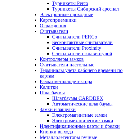
Турникеты Perco
Турникеты Сибирский арсенал
Электронные проходные
Картоприемники
Ограждения
Считыватели
Считыватели PERCo
Бесконтактные считыватели
Считыватели Proximity
Считыватели с клавиатурой
Контроллеры замков
Считыватели настольные
Терминалы учета рабочего времени по
картам
Рамки металлодетектора
Калитки
Шлагбаумы
Шлагбаумы CARDDEX
Автоматические шлагбаумы
Замки и защелки
Электромагнитные замки
Электромеханические замки
Идентификационные карты и брелки
Кнопки выхода
Металлодетекторы ручные