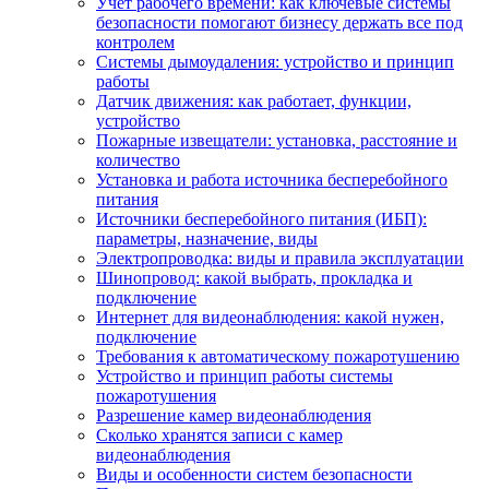
Учет рабочего времени: как ключевые системы
безопасности помогают бизнесу держать все под
контролем
Системы дымоудаления: устройство и принцип
работы
Датчик движения: как работает, функции,
устройство
Пожарные извещатели: установка, расстояние и
количество
Установка и работа источника бесперебойного
питания
Источники бесперебойного питания (ИБП):
параметры, назначение, виды
Электропроводка: виды и правила эксплуатации
Шинопровод: какой выбрать, прокладка и
подключение
Интернет для видеонаблюдения: какой нужен,
подключение
Требования к автоматическому пожаротушению
Устройство и принцип работы системы
пожаротушения
Разрешение камер видеонаблюдения
Сколько хранятся записи с камер
видеонаблюдения
Виды и особенности систем безопасности