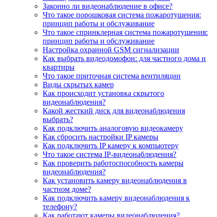
Законно ли видеонаблюдение в офисе?
Что такое порошковая система пожаротушения:
принцип работы и обслуживание
Что такое спринклерная система пожаротушения:
принцип работы и обслуживание
Настройка охранной GSM сигнализации
Как выбрать видеодомофон: для частного дома и
квартиры
Что такое приточная система вентиляции
Виды скрытых камер
Как происходит установка скрытого
видеонаблюдения?
Какой жесткий диск для видеонаблюдения
выбрать?
Как подключить аналоговую видеокамеру
Как сбросить настройки IP камеры
Как подключить IP камеру к компьютеру
Что такое система IP-видеонаблюдения?
Как проверить работоспособность камеры
видеонаблюдения?
Как установить камеру видеонаблюдения в
частном доме?
Как подключить камеру видеонаблюдения к
телефону?
Как работают камеры видеонаблюдения?