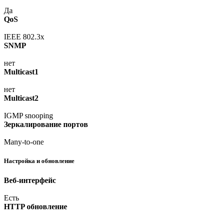
Да
QoS
IEEE 802.3x
SNMP
нет
Multicast1
нет
Multicast2
IGMP snooping
Зеркалирование портов
Many-to-one
Настройка и обновление
Веб-интерфейс
Есть
HTTP обновление