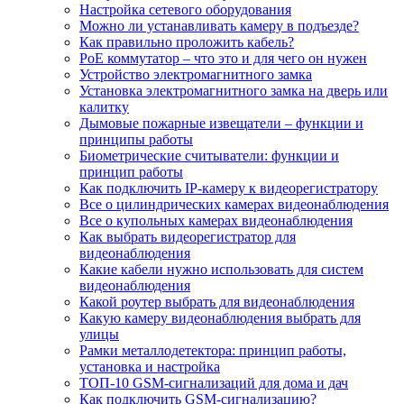
Настройка сетевого оборудования
Можно ли устанавливать камеру в подъезде?
Как правильно проложить кабель?
PoE коммутатор – что это и для чего он нужен
Устройство электромагнитного замка
Установка электромагнитного замка на дверь или
калитку
Дымовые пожарные извещатели – функции и
принципы работы
Биометрические считыватели: функции и
принцип работы
Как подключить IP-камеру к видеорегистратору
Все о цилиндрических камерах видеонаблюдения
Все о купольных камерах видеонаблюдения
Как выбрать видеорегистратор для
видеонаблюдения
Какие кабели нужно использовать для систем
видеонаблюдения
Какой роутер выбрать для видеонаблюдения
Какую камеру видеонаблюдения выбрать для
улицы
Рамки металлодетектора: принцип работы,
установка и настройка
ТОП-10 GSM-сигнализаций для дома и дач
Как подключить GSM-сигнализацию?