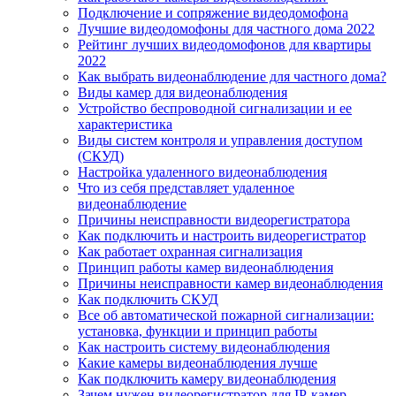
Подключение и сопряжение видеодомофона
Лучшие видеодомофоны для частного дома 2022
Рейтинг лучших видеодомофонов для квартиры
2022
Как выбрать видеонаблюдение для частного дома?
Виды камер для видеонаблюдения
Устройство беспроводной сигнализации и ее
характеристика
Виды систем контроля и управления доступом
(СКУД)
Настройка удаленного видеонаблюдения
Что из себя представляет удаленное
видеонаблюдение
Причины неисправности видеорегистратора
Как подключить и настроить видеорегистратор
Как работает охранная сигнализация
Принцип работы камер видеонаблюдения
Причины неисправности камер видеонаблюдения
Как подключить СКУД
Все об автоматической пожарной сигнализации:
установка, функции и принцип работы
Как настроить систему видеонаблюдения
Какие камеры видеонаблюдения лучше
Как подключить камеру видеонаблюдения
Зачем нужен видеорегистратор для IP-камер