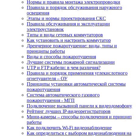
Нормы и правила монтажа электропроводки
Правила и порядок обслуживания наружного
освещения
Этапы и нормы проектирования СКС
Правила обслуживания и эксплуатации
электроустановок
Типы и виды сетевых коммутаторов
Как установить и настроить коммутатор
Дренчерное пожаротушение: виды, типы и
принципы работы
Виды и способы пожаротушения
Лучшие системы пожарной сигнализации
UTP и FTP кабели: в чем различия?
Правила и порядок применения углекислотного
огнетушителя – ОУ
Принципы установки автоматической системы
пожаротушения
Система автоматического газового
пожаротушения - МГП
Подключение вызывной панели к видеодомофону
Рейтинг лучших IP-видеорегистраторов
Мини-камеры – способы подключения и принцип
работы
Как подключить Wi-Fi видеонаблюдение
Как определиться с выбором видеонаблюдения на