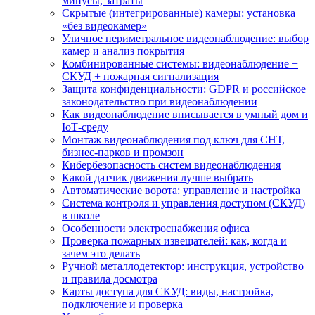
минусы, затраты
Скрытые (интегрированные) камеры: установка
«без видеокамер»
Уличное периметральное видеонаблюдение: выбор
камер и анализ покрытия
Комбинированные системы: видеонаблюдение +
СКУД + пожарная сигнализация
Защита конфиденциальности: GDPR и российское
законодательство при видеонаблюдении
Как видеонаблюдение вписывается в умный дом и
IoT‑среду
Монтаж видеонаблюдения под ключ для СНТ,
бизнес‑парков и промзон
Кибербезопасность систем видеонаблюдения
Какой датчик движения лучше выбрать
Автоматические ворота: управление и настройка
Система контроля и управления доступом (СКУД)
в школе
Особенности электроснабжения офиса
Проверка пожарных извещателей: как, когда и
зачем это делать
Ручной металлодетектор: инструкция, устройство
и правила досмотра
Карты доступа для СКУД: виды, настройка,
подключение и проверка