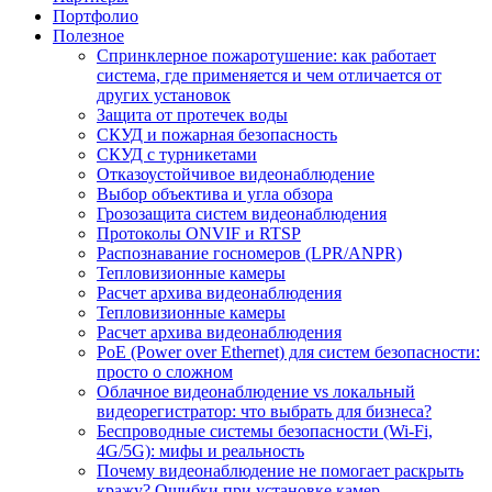
Портфолио
Полезное
Спринклерное пожаротушение: как работает
система, где применяется и чем отличается от
других установок
Защита от протечек воды
СКУД и пожарная безопасность
СКУД с турникетами
Отказоустойчивое видеонаблюдение
Выбор объектива и угла обзора
Грозозащита систем видеонаблюдения
Протоколы ONVIF и RTSP
Распознавание госномеров (LPR/ANPR)
Тепловизионные камеры
Расчет архива видеонаблюдения
Тепловизионные камеры
Расчет архива видеонаблюдения
PoE (Power over Ethernet) для систем безопасности:
просто о сложном
Облачное видеонаблюдение vs локальный
видеорегистратор: что выбрать для бизнеса?
Беспроводные системы безопасности (Wi-Fi,
4G/5G): мифы и реальность
Почему видеонаблюдение не помогает раскрыть
кражу? Ошибки при установке камер