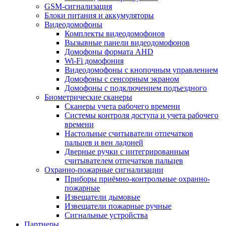
GSM-сигнализация
Блоки питания и аккумуляторы
Видеодомофоны
Комплекты видеодомофонов
Вызывные панели видеодомофонов
Домофоны формата AHD
Wi-Fi домофония
Видеодомофоны с кнопочным управлением
Домофоны с сенсорным экраном
Домофоны с подключением подъездного
Биометрические сканеры
Сканеры учета рабочего времени
Системы контроля доступа и учета рабочего
времени
Настольные считыватели отпечатков
пальцев и вен ладоней
Дверные ручки с интегрированным
считывателем отпечатков пальцев
Охранно-пожарные сигнализации
Приборы приёмно-контрольные охранно-
пожарные
Извещатели дымовые
Извещатели пожарные ручные
Сигнальные устройства
Партнеры