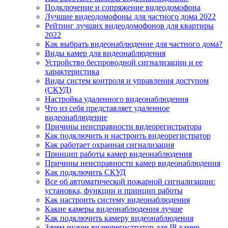
Подключение и сопряжение видеодомофона
Лучшие видеодомофоны для частного дома 2022
Рейтинг лучших видеодомофонов для квартиры
2022
Как выбрать видеонаблюдение для частного дома?
Виды камер для видеонаблюдения
Устройство беспроводной сигнализации и ее
характеристика
Виды систем контроля и управления доступом
(СКУД)
Настройка удаленного видеонаблюдения
Что из себя представляет удаленное
видеонаблюдение
Причины неисправности видеорегистратора
Как подключить и настроить видеорегистратор
Как работает охранная сигнализация
Принцип работы камер видеонаблюдения
Причины неисправности камер видеонаблюдения
Как подключить СКУД
Все об автоматической пожарной сигнализации:
установка, функции и принцип работы
Как настроить систему видеонаблюдения
Какие камеры видеонаблюдения лучше
Как подключить камеру видеонаблюдения
Зачем нужен видеорегистратор для IP-камер