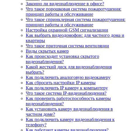
Законно ли видеонаблюдение в офисе?
Что такое порошковая система пожаротушения:
принцип работы и обслуживание
Что такое спринклерная система пожаротушения:
принцип работы и обслуживание
Настройка охранной GSM сигнализации
Как выбрать видеодомофон: для частного дома и
квартиры
Что такое приточная система вентиляции
Виды скрытых камер
Как происходит установка скрытого
видеонаблюдения?
Какой жесткий диск для видеонаблюдения
выбрать?
Как подключить аналоговую видеокамеру
Как сбросить настройки IP камеры
Как подключить IP камеру к компьютеру
Что такое система IP-видеонаблюдения?
Как проверить работоспособность камеры
видеонаблюдения?
Как установить камеру видеонаблюдения в
частном доме?
Как подключить камеру видеонаблюдения к
телефону?
Как работают камеры видеонаблюдения?