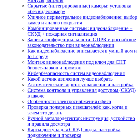
минусы, затраты
Скрытые (интегрированные) камеры: установка
«без видеокамер»
Уличное периметральное видеонаблюдение: выбор
камер и анализ покрытия
Комбинированные системы: видеонаблюдение +
СКУД + пожарная сигнализация
Защита конфиденциальности: GDPR и российское
законодательство при видеонаблюдении
Как видеонаблюдение вписывается в умный дом и
IoT‑среду
Монтаж видеонаблюдения под ключ для СНТ,
бизнес‑парков и промзон
Кибербезопасность систем видеонаблюдения
Какой датчик движения лучше выбрать
Автоматические ворота: управление и настройка
Система контроля и управления доступом (СКУД)
в школе
Особенности электроснабжения офиса
Проверка пожарных извещателей: как, когда и
зачем это делать
Ручной металлодетектор: инструкция, устройство
и правила досмотра
Карты доступа для СКУД: виды, настройка,
подключение и проверка