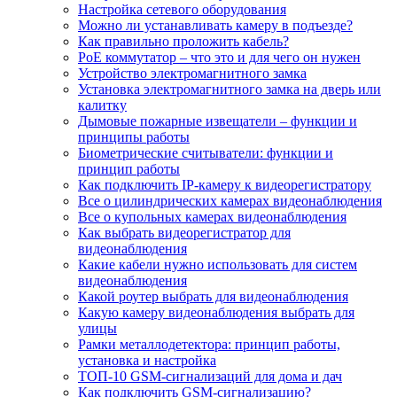
Настройка сетевого оборудования
Можно ли устанавливать камеру в подъезде?
Как правильно проложить кабель?
PoE коммутатор – что это и для чего он нужен
Устройство электромагнитного замка
Установка электромагнитного замка на дверь или
калитку
Дымовые пожарные извещатели – функции и
принципы работы
Биометрические считыватели: функции и
принцип работы
Как подключить IP-камеру к видеорегистратору
Все о цилиндрических камерах видеонаблюдения
Все о купольных камерах видеонаблюдения
Как выбрать видеорегистратор для
видеонаблюдения
Какие кабели нужно использовать для систем
видеонаблюдения
Какой роутер выбрать для видеонаблюдения
Какую камеру видеонаблюдения выбрать для
улицы
Рамки металлодетектора: принцип работы,
установка и настройка
ТОП-10 GSM-сигнализаций для дома и дач
Как подключить GSM-сигнализацию?