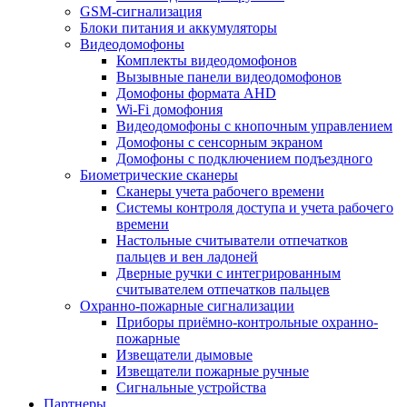
GSM-сигнализация
Блоки питания и аккумуляторы
Видеодомофоны
Комплекты видеодомофонов
Вызывные панели видеодомофонов
Домофоны формата AHD
Wi-Fi домофония
Видеодомофоны с кнопочным управлением
Домофоны с сенсорным экраном
Домофоны с подключением подъездного
Биометрические сканеры
Сканеры учета рабочего времени
Системы контроля доступа и учета рабочего
времени
Настольные считыватели отпечатков
пальцев и вен ладоней
Дверные ручки с интегрированным
считывателем отпечатков пальцев
Охранно-пожарные сигнализации
Приборы приёмно-контрольные охранно-
пожарные
Извещатели дымовые
Извещатели пожарные ручные
Сигнальные устройства
Партнеры