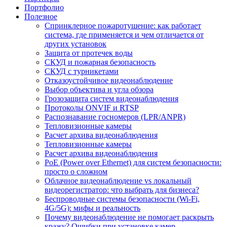
Портфолио
Полезное
Спринклерное пожаротушение: как работает
система, где применяется и чем отличается от
других установок
Защита от протечек воды
СКУД и пожарная безопасность
СКУД с турникетами
Отказоустойчивое видеонаблюдение
Выбор объектива и угла обзора
Грозозащита систем видеонаблюдения
Протоколы ONVIF и RTSP
Распознавание госномеров (LPR/ANPR)
Тепловизионные камеры
Расчет архива видеонаблюдения
Тепловизионные камеры
Расчет архива видеонаблюдения
PoE (Power over Ethernet) для систем безопасности:
просто о сложном
Облачное видеонаблюдение vs локальный
видеорегистратор: что выбрать для бизнеса?
Беспроводные системы безопасности (Wi-Fi,
4G/5G): мифы и реальность
Почему видеонаблюдение не помогает раскрыть
кражу? Ошибки при установке камер