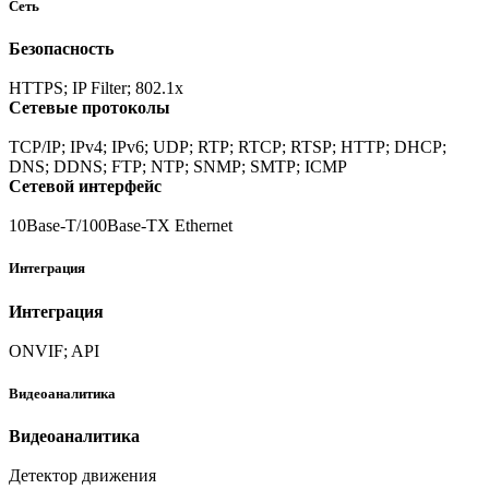
Сеть
Безопасность
HTTPS; IP Filter; 802.1x
Сетевые протоколы
TCP/IP; IPv4; IPv6; UDP; RTP; RTCP; RTSP; HTTP; DHCP;
DNS; DDNS; FTP; NTP; SNMP; SMTP; ICMP
Сетевой интерфейс
10Base-T/100Base-TX Ethernet
Интеграция
Интеграция
ONVIF; API
Видеоаналитика
Видеоаналитика
Детектор движения