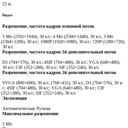
25 м
Видео
Разрешение, частота кадров основной поток
5 Мп
(2592
×1944), 30 к/с; 4 Мп
(2560
×1440), 30 к/с; 3 Mп
(2304
×1296), 30 к/с; 1080P
(1920
×1080), 30 к/с; 720P
(1280
×720),
30 к/с
Разрешение, частота кадров 1й дополнительный поток
D1
(704
×576), 30 к/с; 4SIF
(704
×480), 30 к/с; VGA
(640
×480),
30 к/с; CIF
(352
×288), 30 к/с; SIF
(352
×240), 30 к/с
Разрешение, частота кадров 2й дополнительный поток
SVGA
(800
×600), 30 к/с;
(768
×432), 30 к/с; D1
(704
×576), 30 к/
с; 4SIF
(704
×480), 30 к/с; VGA
(640
×480), 30 к/с; CIF
(352
×288), 30 к/с; SIF
(352
×240), 30 к/с
Экспозиция
Автоматическая; Ручная
Максимальное разрешение
5 Мп