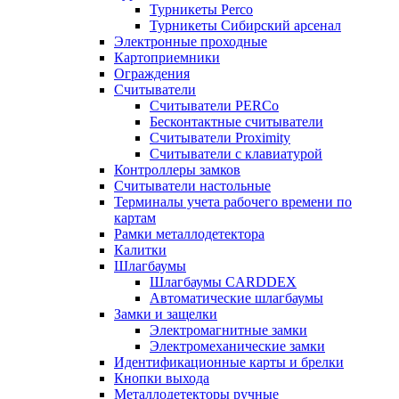
Турникеты Perco
Турникеты Сибирский арсенал
Электронные проходные
Картоприемники
Ограждения
Считыватели
Считыватели PERCo
Бесконтактные считыватели
Считыватели Proximity
Считыватели с клавиатурой
Контроллеры замков
Считыватели настольные
Терминалы учета рабочего времени по
картам
Рамки металлодетектора
Калитки
Шлагбаумы
Шлагбаумы CARDDEX
Автоматические шлагбаумы
Замки и защелки
Электромагнитные замки
Электромеханические замки
Идентификационные карты и брелки
Кнопки выхода
Металлодетекторы ручные