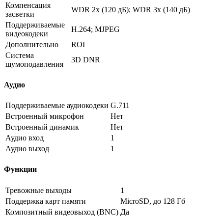
Компенсация
WDR 2x
(120
дБ); WDR 3x
(140
дБ)
засветки
Поддерживаемые
H.264; MJPEG
видеокодеки
Дополнительно
ROI
Система
3D DNR
шумоподавления
Аудио
Поддерживаемые аудиокодеки
G.711
Встроенный микрофон
Нет
Встроенный динамик
Нет
Аудио вход
1
Аудио выход
1
Функции
Тревожные выходы
1
Поддержка карт памяти
MicroSD, до 128 Гб
Композитный видеовыход
(BNC
)
Да