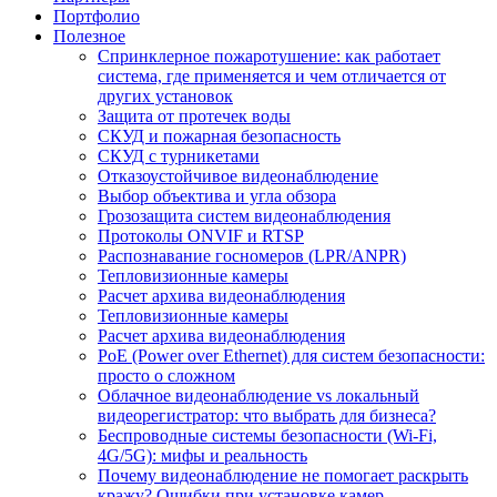
Портфолио
Полезное
Спринклерное пожаротушение: как работает
система, где применяется и чем отличается от
других установок
Защита от протечек воды
СКУД и пожарная безопасность
СКУД с турникетами
Отказоустойчивое видеонаблюдение
Выбор объектива и угла обзора
Грозозащита систем видеонаблюдения
Протоколы ONVIF и RTSP
Распознавание госномеров (LPR/ANPR)
Тепловизионные камеры
Расчет архива видеонаблюдения
Тепловизионные камеры
Расчет архива видеонаблюдения
PoE (Power over Ethernet) для систем безопасности:
просто о сложном
Облачное видеонаблюдение vs локальный
видеорегистратор: что выбрать для бизнеса?
Беспроводные системы безопасности (Wi-Fi,
4G/5G): мифы и реальность
Почему видеонаблюдение не помогает раскрыть
кражу? Ошибки при установке камер