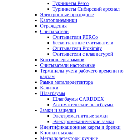
Турникеты Perco
Турникеты Сибирский арсенал
Электронные проходные
Картоприемники
Ограждения
Считыватели
Считыватели PERCo
Бесконтактные считыватели
Считыватели Proximity
Считыватели с клавиатурой
Контроллеры замков
Считыватели настольные
Терминалы учета рабочего времени по
картам
Рамки металлодетектора
Калитки
Шлагбаумы
Шлагбаумы CARDDEX
Автоматические шлагбаумы
Замки и защелки
Электромагнитные замки
Электромеханические замки
Идентификационные карты и брелки
Кнопки выхода
Металлодетекторы ручные