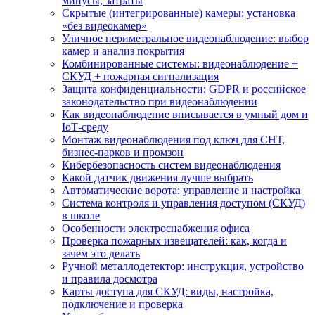
минусы, затраты
Скрытые (интегрированные) камеры: установка
«без видеокамер»
Уличное периметральное видеонаблюдение: выбор
камер и анализ покрытия
Комбинированные системы: видеонаблюдение +
СКУД + пожарная сигнализация
Защита конфиденциальности: GDPR и российское
законодательство при видеонаблюдении
Как видеонаблюдение вписывается в умный дом и
IoT‑среду
Монтаж видеонаблюдения под ключ для СНТ,
бизнес‑парков и промзон
Кибербезопасность систем видеонаблюдения
Какой датчик движения лучше выбрать
Автоматические ворота: управление и настройка
Система контроля и управления доступом (СКУД)
в школе
Особенности электроснабжения офиса
Проверка пожарных извещателей: как, когда и
зачем это делать
Ручной металлодетектор: инструкция, устройство
и правила досмотра
Карты доступа для СКУД: виды, настройка,
подключение и проверка