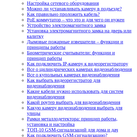
Настройка сетевого оборудования
Можно ли устанавливать камеру в подъезде?
Как правильно проложить кабель?
PoE коммутатор – что это и для чего он нужен
Устройство электромагнитного замка
Установка электромагнитного замка на дверь или
калитку
Дымовые пожарные извещатели – функции и
принципы работы
Биометрические считыватели: функции и
принцип работы
Как подключить IP-камеру к видеорегистратору
Все о цилиндрических камерах видеонаблюдения
Все о купольных камерах видеонаблюдения
Как выбрать видеорегистратор для
видеонаблюдения
Какие кабели нужно использовать для систем
видеонаблюдения
Какой роутер выбрать для видеонаблюдения
Какую камеру видеонаблюдения выбрать для
улицы
Рамки металлодетектора: принцип работы,
установка и настройка
ТОП-10 GSM-сигнализаций для дома и дач
Как подключить GSM-сигнализацию?