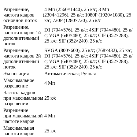
Разрешение,
4 Мп
(2560
×1440), 25 к/с; 3 Mп
частота кадров
(2304
×1296), 25 к/с; 1080P
(1920
×1080), 25
основной поток
к/с; 720P
(1280
×720), 25 к/с
Разрешение,
D1
(704
×576), 25 к/с; 4SIF
(704
×480), 25 к/
частота кадров 1й
с; VGA
(640
×480), 25 к/с; CIF
(352
×288),
дополнительный
25 к/с; SIF
(352
×240), 25 к/с
поток
Разрешение,
SVGA
(800
×600), 25 к/с;
(768
×432), 25 к/с;
частота кадров 2й
D1
(704
×576), 25 к/с; 4SIF
(704
×480), 25 к/
дополнительный
с; VGA
(640
×480), 25 к/с; CIF
(352
×288),
поток
25 к/с; SIF
(352
×240), 25 к/с
Экспозиция
Автоматическая; Ручная
Максимальное
4 Мп
разрешение
Частота кадров
при максимальном
25 к/с
разрешении
Разрешение
при максимальной
4 Мп
частоте кадров
Максимальная
25 к/с
частота кадров