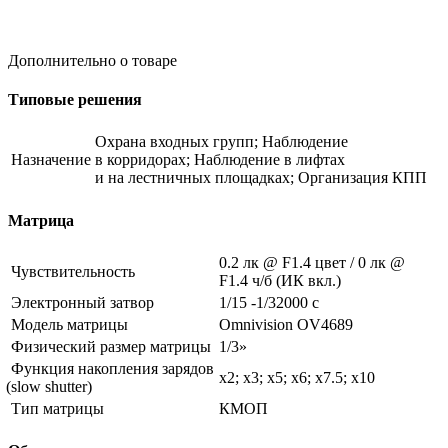
Дополнительно о товаре
Типовые решения
Охрана входных групп; Наблюдение
Назначение
в корридорах; Наблюдение в лифтах
и на лестничных площадках; Организация КПП
Матрица
0.2 лк @ F1.4 цвет / 0 лк @
Чувствительность
F1.4 ч/б
(ИК
вкл.)
Электронный затвор
1/15 -1/32000 с
Модель матрицы
Omnivision OV4689
Физический размер матрицы
1/3»
Функция накопления зарядов
x2; x3; x5; x6; x7.5; x10
(slow
shutter)
Тип матрицы
КМОП