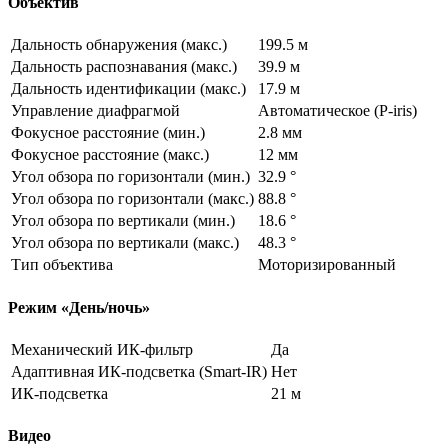
Объектив
Дальность обнаружения
(макс
.)
199.5 м
Дальность распознавания
(макс
.)
39.9 м
Дальность идентификации
(макс
.)
17.9 м
Управление диафрагмой
Автоматическое
(P
-iris)
Фокусное расстояние
(мин
.)
2.8 мм
Фокусное расстояние
(макс
.)
12 мм
Угол обзора по горизонтали
(мин
.)
32.9 °
Угол обзора по горизонтали
(макс
.)
88.8 °
Угол обзора по вертикали
(мин
.)
18.6 °
Угол обзора по вертикали
(макс
.)
48.3 °
Тип объектива
Моторизированный
Режим
«День
/ночь»
Механический ИК-фильтр
Да
Адаптивная ИК-подсветка
(Smart
-IR)
Нет
ИК-подсветка
21 м
Видео