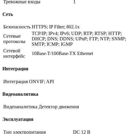
Тревожные входы
1
Сеть
Безопасность
HTTPS; IP Filter; 802.1x
TCP/IP; IPv4; IPv6; UDP; RTP; RTSP; HTTP;
Сетевые
DHCP; DNS; DDNS; UPnP; FTP; NTP; SNMP;
протоколы
SMTP; ICMP; IGMP
Сетевой
10Base-T/100Base-TX Ethernet
интерфейс
Интеграция
Интеграция
ONVIF; API
Видеоаналитика
Видеоаналитика
Детектор движения
Эксплуатация
Тип электропитания
DC 12 В