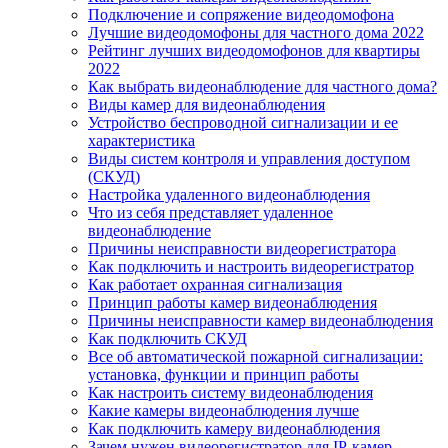
Подключение и сопряжение видеодомофона
Лучшие видеодомофоны для частного дома 2022
Рейтинг лучших видеодомофонов для квартиры
2022
Как выбрать видеонаблюдение для частного дома?
Виды камер для видеонаблюдения
Устройство беспроводной сигнализации и ее
характеристика
Виды систем контроля и управления доступом
(СКУД)
Настройка удаленного видеонаблюдения
Что из себя представляет удаленное
видеонаблюдение
Причины неисправности видеорегистратора
Как подключить и настроить видеорегистратор
Как работает охранная сигнализация
Принцип работы камер видеонаблюдения
Причины неисправности камер видеонаблюдения
Как подключить СКУД
Все об автоматической пожарной сигнализации:
установка, функции и принцип работы
Как настроить систему видеонаблюдения
Какие камеры видеонаблюдения лучше
Как подключить камеру видеонаблюдения
Зачем нужен видеорегистратор для IP-камер