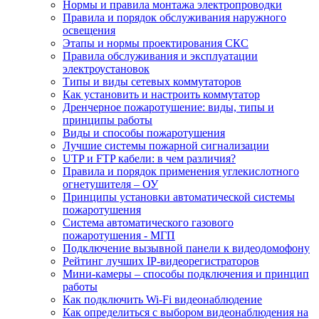
Нормы и правила монтажа электропроводки
Правила и порядок обслуживания наружного
освещения
Этапы и нормы проектирования СКС
Правила обслуживания и эксплуатации
электроустановок
Типы и виды сетевых коммутаторов
Как установить и настроить коммутатор
Дренчерное пожаротушение: виды, типы и
принципы работы
Виды и способы пожаротушения
Лучшие системы пожарной сигнализации
UTP и FTP кабели: в чем различия?
Правила и порядок применения углекислотного
огнетушителя – ОУ
Принципы установки автоматической системы
пожаротушения
Система автоматического газового
пожаротушения - МГП
Подключение вызывной панели к видеодомофону
Рейтинг лучших IP-видеорегистраторов
Мини-камеры – способы подключения и принцип
работы
Как подключить Wi-Fi видеонаблюдение
Как определиться с выбором видеонаблюдения на