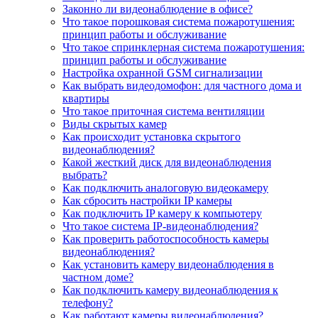
Законно ли видеонаблюдение в офисе?
Что такое порошковая система пожаротушения:
принцип работы и обслуживание
Что такое спринклерная система пожаротушения:
принцип работы и обслуживание
Настройка охранной GSM сигнализации
Как выбрать видеодомофон: для частного дома и
квартиры
Что такое приточная система вентиляции
Виды скрытых камер
Как происходит установка скрытого
видеонаблюдения?
Какой жесткий диск для видеонаблюдения
выбрать?
Как подключить аналоговую видеокамеру
Как сбросить настройки IP камеры
Как подключить IP камеру к компьютеру
Что такое система IP-видеонаблюдения?
Как проверить работоспособность камеры
видеонаблюдения?
Как установить камеру видеонаблюдения в
частном доме?
Как подключить камеру видеонаблюдения к
телефону?
Как работают камеры видеонаблюдения?