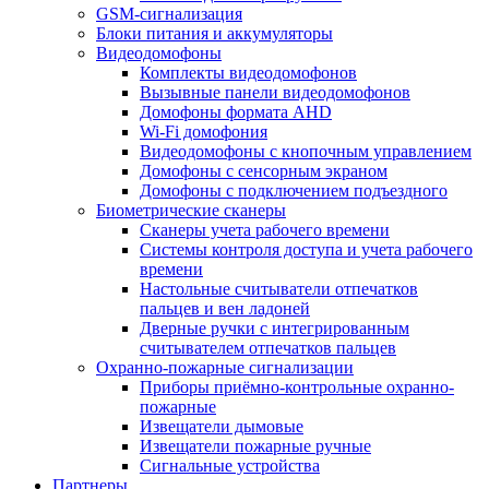
GSM-сигнализация
Блоки питания и аккумуляторы
Видеодомофоны
Комплекты видеодомофонов
Вызывные панели видеодомофонов
Домофоны формата AHD
Wi-Fi домофония
Видеодомофоны с кнопочным управлением
Домофоны с сенсорным экраном
Домофоны с подключением подъездного
Биометрические сканеры
Сканеры учета рабочего времени
Системы контроля доступа и учета рабочего
времени
Настольные считыватели отпечатков
пальцев и вен ладоней
Дверные ручки с интегрированным
считывателем отпечатков пальцев
Охранно-пожарные сигнализации
Приборы приёмно-контрольные охранно-
пожарные
Извещатели дымовые
Извещатели пожарные ручные
Сигнальные устройства
Партнеры