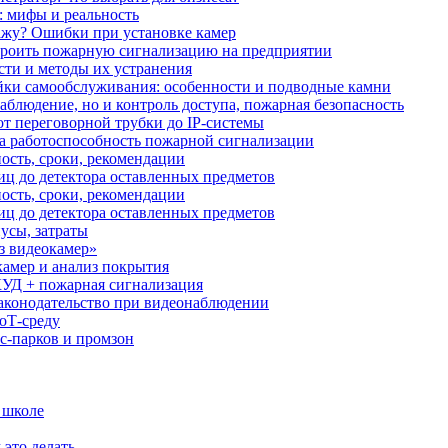
: мифы и реальность
ажу? Ошибки при установке камер
троить пожарную сигнализацию на предприятии
сти и методы их устранения
ки самообслуживания: особенности и подводные камни
аблюдение, но и контроль доступа, пожарная безопасность
от переговорной трубки до IP-системы
за работоспособность пожарной сигнализации
ость, сроки, рекомендации
иц до детектора оставленных предметов
ость, сроки, рекомендации
иц до детектора оставленных предметов
усы, затраты
з видеокамер»
камер и анализ покрытия
УД + пожарная сигнализация
аконодательство при видеонаблюдении
oT‑среду
с‑парков и промзон
 школе
 это делать