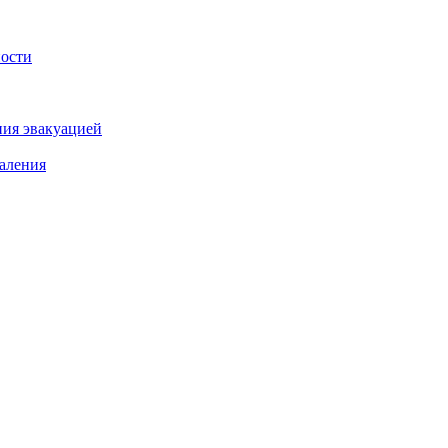
ности
ния эвакуацией
аления