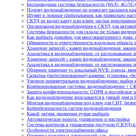
Беспроводные системы безопасности (Wi-Fi, 4G/5G)
Почему видеонаблюдение не помогает раскрыть кр
Шумят и ложные срабатывания: как правильно нас
СКУД не видит карту или ключ: частые неисправно
Организация видеонаблюдения и СКУД для автомой
Системы безопасности для склада: не только видеон
Как выбрать домофон для многоквартирного дома: 
Обязанности и ответственность владельца объекта 
Хранение записей с камер видеонаблюдения: законн
Аналитика в видеонаблюдении: от распознавания л
Хранение записей с камер видеонаблюдения: законн
Аналитика в видеонаблюдении: от распознавания л
Облачное хранение vs локальный NVR: плюсы, мин
Скрытые (интегрированные) камеры: установка «бе
Уличное периметральное видеонаблюдение: выбор 
Комбинированные системы: видеонаблюдение + СК
Защита конфиденциальности: GDPR и российское з
Как видеонаблюдение вписывается в умный дом и I
Монтаж видеонаблюдения под ключ для СНТ, бизне
Кибербезопасность систем видеонаблюдения
Какой датчик движения лучше выбрать
Автоматические ворота: управление и настройка
Система контроля и управления доступом (СКУД) в
Особенности электроснабжения офиса
Проверка пожарных извещателей: как, когда и зачем