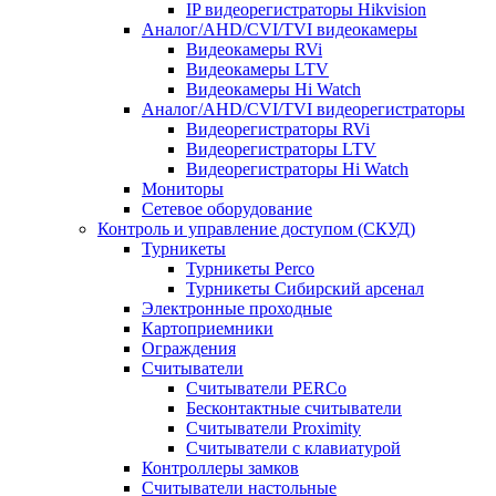
IP видеорегистраторы Hikvision
Аналог/AHD/CVI/TVI видеокамеры
Видеокамеры RVi
Видеокамеры LTV
Видеокамеры Hi Watch
Аналог/AHD/CVI/TVI видеорегистраторы
Видеорегистраторы RVi
Видеорегистраторы LTV
Видеорегистраторы Hi Watch
Мониторы
Сетевое оборудование
Контроль и управление доступом (СКУД)
Турникеты
Турникеты Perco
Турникеты Сибирский арсенал
Электронные проходные
Картоприемники
Ограждения
Считыватели
Считыватели PERCo
Бесконтактные считыватели
Считыватели Proximity
Считыватели с клавиатурой
Контроллеры замков
Считыватели настольные