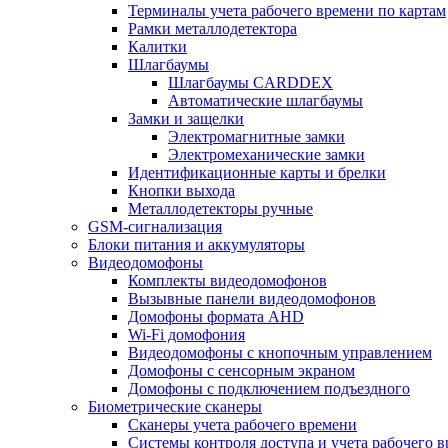
Терминалы учета рабочего времени по картам
Рамки металлодетектора
Калитки
Шлагбаумы
Шлагбаумы CARDDEX
Автоматические шлагбаумы
Замки и защелки
Электромагнитные замки
Электромеханические замки
Идентификационные карты и брелки
Кнопки выхода
Металлодетекторы ручные
GSM-сигнализация
Блоки питания и аккумуляторы
Видеодомофоны
Комплекты видеодомофонов
Вызывные панели видеодомофонов
Домофоны формата AHD
Wi-Fi домофония
Видеодомофоны с кнопочным управлением
Домофоны с сенсорным экраном
Домофоны с подключением подъездного
Биометрические сканеры
Сканеры учета рабочего времени
Системы контроля доступа и учета рабочего 