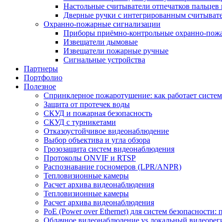
Настольные считыватели отпечатков пальцев 
Дверные ручки с интегрированным считывате
Охранно-пожарные сигнализации
Приборы приёмно-контрольные охранно-пож
Извещатели дымовые
Извещатели пожарные ручные
Сигнальные устройства
Партнеры
Портфолио
Полезное
Спринклерное пожаротушение: как работает система
Защита от протечек воды
СКУД и пожарная безопасность
СКУД с турникетами
Отказоустойчивое видеонаблюдение
Выбор объектива и угла обзора
Грозозащита систем видеонаблюдения
Протоколы ONVIF и RTSP
Распознавание госномеров (LPR/ANPR)
Тепловизионные камеры
Расчет архива видеонаблюдения
Тепловизионные камеры
Расчет архива видеонаблюдения
PoE (Power over Ethernet) для систем безопасности:
Облачное видеонаблюдение vs локальный видеорегис