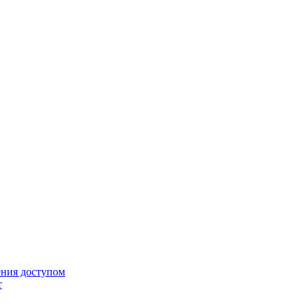
ения доступом
т