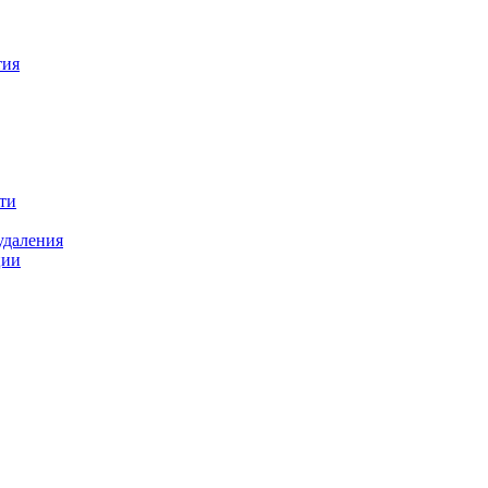
тия
ти
удаления
ции