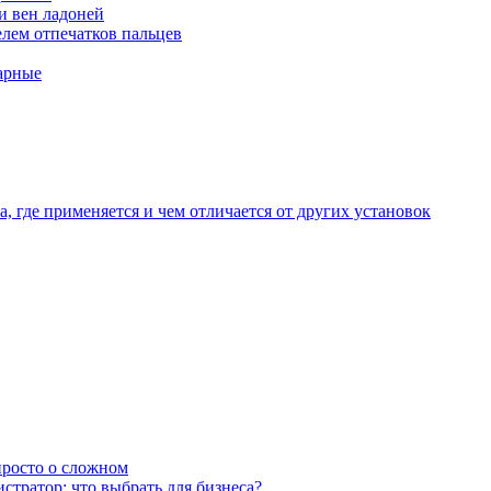
и вен ладоней
лем отпечатков пальцев
арные
, где применяется и чем отличается от других установок
 просто о сложном
тратор: что выбрать для бизнеса?