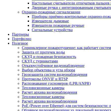
Настольные считыватели отпечатков пальцев 
Дверные ручки с интегрированным считывате
Охранно-пожарные сигнализации
Приборы приёмно-контрольные охранно-пож
Извещатели дымовые
Извещатели пожарные ручные
Сигнальные устройства
Партнеры
Портфолио
Полезное
Спринклерное пожаротушение: как работает система
Защита от протечек воды
СКУД и пожарная безопасность
СКУД с турникетами
Отказоустойчивое видеонаблюдение
Выбор объектива и угла обзора
Грозозащита систем видеонаблюдения
Протоколы ONVIF и RTSP
Распознавание госномеров (LPR/ANPR)
Тепловизионные камеры
Расчет архива видеонаблюдения
Тепловизионные камеры
Расчет архива видеонаблюдения
PoE (Power over Ethernet) для систем безопасности:
Облачное видеонаблюдение vs локальный видеорегис