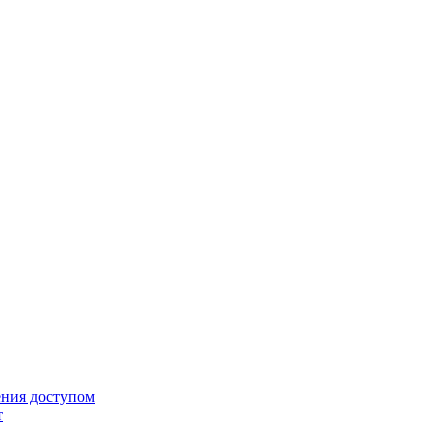
ения доступом
т