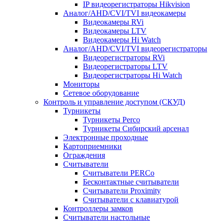
IP видеорегистраторы Hikvision
Аналог/AHD/CVI/TVI видеокамеры
Видеокамеры RVi
Видеокамеры LTV
Видеокамеры Hi Watch
Аналог/AHD/CVI/TVI видеорегистраторы
Видеорегистраторы RVi
Видеорегистраторы LTV
Видеорегистраторы Hi Watch
Мониторы
Сетевое оборудование
Контроль и управление доступом (СКУД)
Турникеты
Турникеты Perco
Турникеты Сибирский арсенал
Электронные проходные
Картоприемники
Ограждения
Считыватели
Считыватели PERCo
Бесконтактные считыватели
Считыватели Proximity
Считыватели с клавиатурой
Контроллеры замков
Считыватели настольные