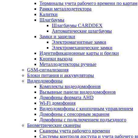
Терминалы учета рабочего времени по картам
Рамки металлодетектора
Калитки
Шлагбаумы
Шлагбаумы CARDDEX
Автоматические шлагбаумы
Замки и защелки
Электромагнитные замки
Электромеханические замки
Идентификационные карты и брелки
Кнопки выхода
Металлодетекторы ручные
GSM-сигнализация
Блоки питания и аккумуляторы
Видеодомофоны
Комплекты видеодомофонов
Вызывные панели видеодомофонов
Домофоны формата AHD
Wi-Fi домофония
Видеодомофоны с кнопочным управлением
Домофоны с сенсорным экраном
Домофоны с подключением подъездного
Биометрические сканеры
Сканеры учета рабочего времени
Системы контроля доступа и учета рабочего 