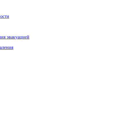
ности
ния эвакуацией
аления