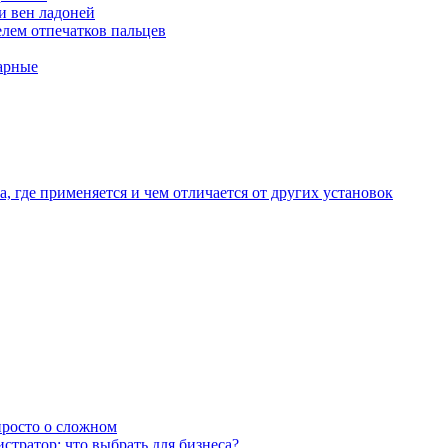
и вен ладоней
лем отпечатков пальцев
арные
, где применяется и чем отличается от других установок
 просто о сложном
тратор: что выбрать для бизнеса?