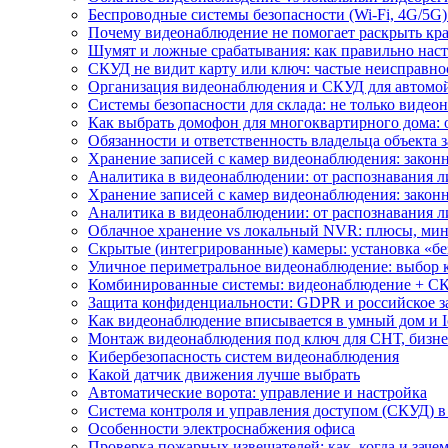
Беспроводные системы безопасности (Wi-Fi, 4G/5G)
Почему видеонаблюдение не помогает раскрыть кр
Шумят и ложные срабатывания: как правильно нас
СКУД не видит карту или ключ: частые неисправно
Организация видеонаблюдения и СКУД для автомой
Системы безопасности для склада: не только видеон
Как выбрать домофон для многоквартирного дома: 
Обязанности и ответственность владельца объекта 
Хранение записей с камер видеонаблюдения: законн
Аналитика в видеонаблюдении: от распознавания л
Хранение записей с камер видеонаблюдения: законн
Аналитика в видеонаблюдении: от распознавания л
Облачное хранение vs локальный NVR: плюсы, мин
Скрытые (интегрированные) камеры: установка «бе
Уличное периметральное видеонаблюдение: выбор 
Комбинированные системы: видеонаблюдение + СК
Защита конфиденциальности: GDPR и российское з
Как видеонаблюдение вписывается в умный дом и I
Монтаж видеонаблюдения под ключ для СНТ, бизне
Кибербезопасность систем видеонаблюдения
Какой датчик движения лучше выбрать
Автоматические ворота: управление и настройка
Система контроля и управления доступом (СКУД) в
Особенности электроснабжения офиса
Проверка пожарных извещателей: как, когда и зачем