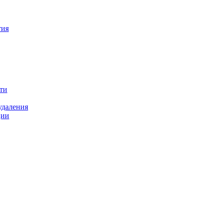
тия
ти
удаления
ции