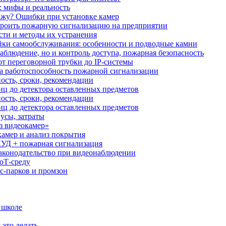
: мифы и реальность
ажу? Ошибки при установке камер
троить пожарную сигнализацию на предприятии
сти и методы их устранения
ки самообслуживания: особенности и подводные камни
аблюдение, но и контроль доступа, пожарная безопасность
от переговорной трубки до IP-системы
за работоспособность пожарной сигнализации
ость, сроки, рекомендации
иц до детектора оставленных предметов
ость, сроки, рекомендации
иц до детектора оставленных предметов
усы, затраты
з видеокамер»
камер и анализ покрытия
УД + пожарная сигнализация
аконодательство при видеонаблюдении
oT‑среду
с‑парков и промзон
 школе
 это делать