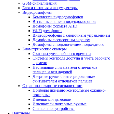
GSM-сигнализация
Блоки питания и аккумуляторы
Видеодомофоны
Комплекты видеодомофонов
Вызывные панели видеодомофонов
Домофоны формата AHD
Wi-Fi домофония
Видеодомофоны с кнопочным управлением
Домофоны с сенсорным экраном
Домофоны с подключением подъездного
Биометрические сканеры
Сканеры учета рабочего времени
Системы контроля доступа и учета рабочего
времени
Настольные считыватели отпечатков
пальцев и вен ладоней
Дверные ручки с интегрированным
считывателем отпечатков пальцев
Охранно-пожарные сигнализации
Приборы приёмно-контрольные охранно-
пожарные
Извещатели дымовые
Извещатели пожарные ручные
Сигнальные устройства
Партнеры