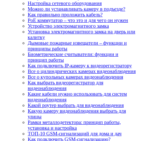
Настройка сетевого оборудования
Можно ли устанавливать камеру в подъезде?
Как правильно проложить кабель?
PoE коммутатор – что это и для чего он нужен
Устройство электромагнитного замка
Установка электромагнитного замка на дверь или
калитку
Дымовые пожарные извещатели – функции и
принципы работы
Биометрические считыватели: функции и
принцип работы
Как подключить IP-камеру к видеорегистратору
Все о цилиндрических камерах видеонаблюдения
Все о купольных камерах видеонаблюдения
Как выбрать видеорегистратор для
видеонаблюдения
Какие кабели нужно использовать для систем
видеонаблюдения
Какой роутер выбрать для видеонаблюдения
Какую камеру видеонаблюдения выбрать для
улицы
Рамки металлодетектора: принцип работы,
установка и настройка
ТОП-10 GSM-сигнализаций для дома и дач
Как подключить GSM-сигнализацию?