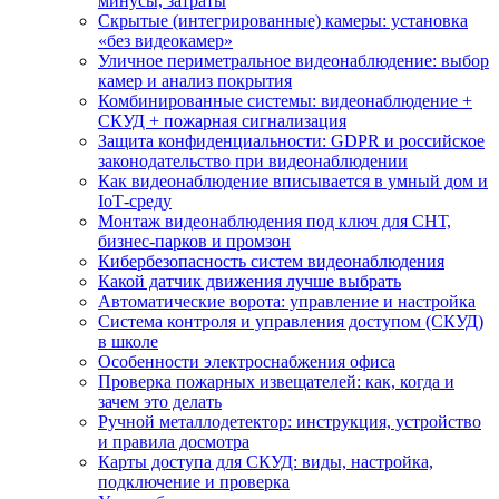
минусы, затраты
Скрытые (интегрированные) камеры: установка
«без видеокамер»
Уличное периметральное видеонаблюдение: выбор
камер и анализ покрытия
Комбинированные системы: видеонаблюдение +
СКУД + пожарная сигнализация
Защита конфиденциальности: GDPR и российское
законодательство при видеонаблюдении
Как видеонаблюдение вписывается в умный дом и
IoT‑среду
Монтаж видеонаблюдения под ключ для СНТ,
бизнес‑парков и промзон
Кибербезопасность систем видеонаблюдения
Какой датчик движения лучше выбрать
Автоматические ворота: управление и настройка
Система контроля и управления доступом (СКУД)
в школе
Особенности электроснабжения офиса
Проверка пожарных извещателей: как, когда и
зачем это делать
Ручной металлодетектор: инструкция, устройство
и правила досмотра
Карты доступа для СКУД: виды, настройка,
подключение и проверка