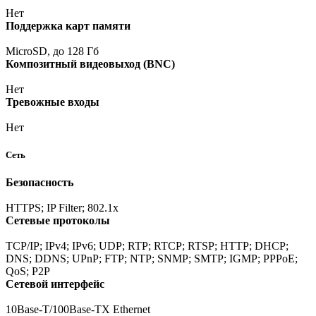
Нет
Поддержка карт памяти
MicroSD, до 128 Гб
Композитный видеовыход
(BNC
)
Нет
Тревожные входы
Нет
Сеть
Безопасность
HTTPS; IP Filter; 802.1x
Сетевые протоколы
TCP/IP; IPv4; IPv6; UDP; RTP; RTCP; RTSP; HTTP; DHCP;
DNS; DDNS; UPnP; FTP; NTP; SNMP; SMTP; IGMP; PPPoE;
QoS; P2P
Сетевой интерфейс
10Base-T/100Base-TX Ethernet