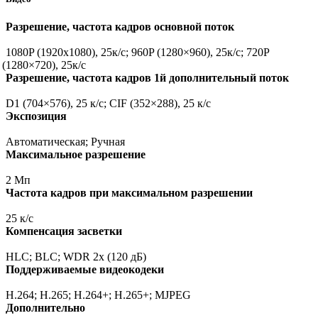
Разрешение, частота кадров основной поток
1080P
(1920x1080
), 25к/с; 960P
(1280
×960), 25к/с; 720P
(1280
×720), 25к/с
Разрешение, частота кадров 1й дополнительный поток
D1
(704
×576), 25 к/с; CIF
(352
×288), 25 к/с
Экспозиция
Автоматическая; Ручная
Максимальное разрешение
2 Мп
Частота кадров при максимальном разрешении
25 к/с
Компенсация засветки
HLC; BLC; WDR 2x
(120
дБ)
Поддерживаемые видеокодеки
H.264; H.265; H.264+; H.265+; MJPEG
Дополнительно