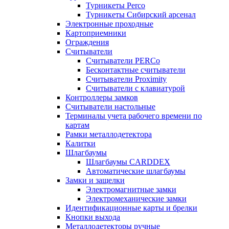
Турникеты Perco
Турникеты Сибирский арсенал
Электронные проходные
Картоприемники
Ограждения
Считыватели
Считыватели PERCo
Бесконтактные считыватели
Считыватели Proximity
Считыватели с клавиатурой
Контроллеры замков
Считыватели настольные
Терминалы учета рабочего времени по
картам
Рамки металлодетектора
Калитки
Шлагбаумы
Шлагбаумы CARDDEX
Автоматические шлагбаумы
Замки и защелки
Электромагнитные замки
Электромеханические замки
Идентификационные карты и брелки
Кнопки выхода
Металлодетекторы ручные