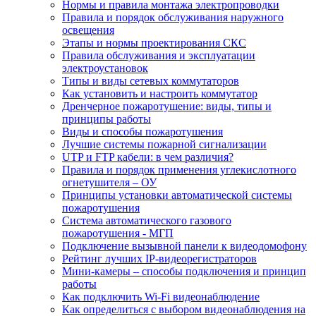
Нормы и правила монтажа электропроводки
Правила и порядок обслуживания наружного
освещения
Этапы и нормы проектирования СКС
Правила обслуживания и эксплуатации
электроустановок
Типы и виды сетевых коммутаторов
Как установить и настроить коммутатор
Дренчерное пожаротушение: виды, типы и
принципы работы
Виды и способы пожаротушения
Лучшие системы пожарной сигнализации
UTP и FTP кабели: в чем различия?
Правила и порядок применения углекислотного
огнетушителя – ОУ
Принципы установки автоматической системы
пожаротушения
Система автоматического газового
пожаротушения - МГП
Подключение вызывной панели к видеодомофону
Рейтинг лучших IP-видеорегистраторов
Мини-камеры – способы подключения и принцип
работы
Как подключить Wi-Fi видеонаблюдение
Как определиться с выбором видеонаблюдения на