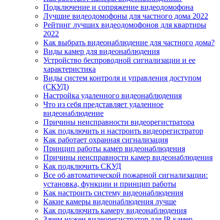
Подключение и сопряжение видеодомофона
Лучшие видеодомофоны для частного дома 2022
Рейтинг лучших видеодомофонов для квартиры
2022
Как выбрать видеонаблюдение для частного дома?
Виды камер для видеонаблюдения
Устройство беспроводной сигнализации и ее
характеристика
Виды систем контроля и управления доступом
(СКУД)
Настройка удаленного видеонаблюдения
Что из себя представляет удаленное
видеонаблюдение
Причины неисправности видеорегистратора
Как подключить и настроить видеорегистратор
Как работает охранная сигнализация
Принцип работы камер видеонаблюдения
Причины неисправности камер видеонаблюдения
Как подключить СКУД
Все об автоматической пожарной сигнализации:
установка, функции и принцип работы
Как настроить систему видеонаблюдения
Какие камеры видеонаблюдения лучше
Как подключить камеру видеонаблюдения
Зачем нужен видеорегистратор для IP-камер