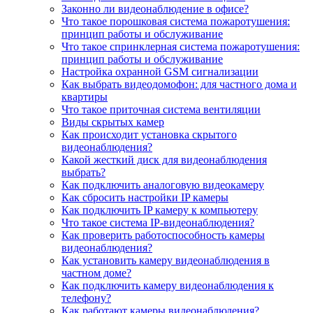
Законно ли видеонаблюдение в офисе?
Что такое порошковая система пожаротушения:
принцип работы и обслуживание
Что такое спринклерная система пожаротушения:
принцип работы и обслуживание
Настройка охранной GSM сигнализации
Как выбрать видеодомофон: для частного дома и
квартиры
Что такое приточная система вентиляции
Виды скрытых камер
Как происходит установка скрытого
видеонаблюдения?
Какой жесткий диск для видеонаблюдения
выбрать?
Как подключить аналоговую видеокамеру
Как сбросить настройки IP камеры
Как подключить IP камеру к компьютеру
Что такое система IP-видеонаблюдения?
Как проверить работоспособность камеры
видеонаблюдения?
Как установить камеру видеонаблюдения в
частном доме?
Как подключить камеру видеонаблюдения к
телефону?
Как работают камеры видеонаблюдения?