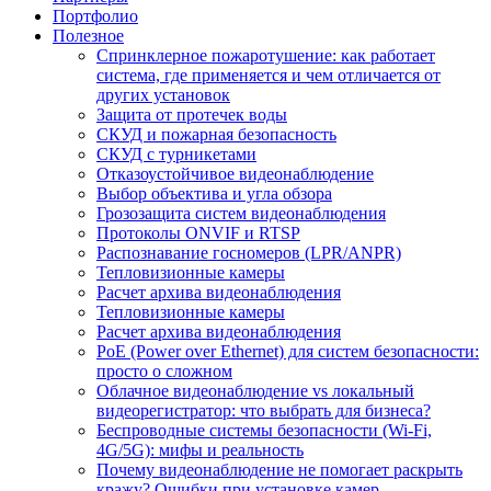
Портфолио
Полезное
Спринклерное пожаротушение: как работает
система, где применяется и чем отличается от
других установок
Защита от протечек воды
СКУД и пожарная безопасность
СКУД с турникетами
Отказоустойчивое видеонаблюдение
Выбор объектива и угла обзора
Грозозащита систем видеонаблюдения
Протоколы ONVIF и RTSP
Распознавание госномеров (LPR/ANPR)
Тепловизионные камеры
Расчет архива видеонаблюдения
Тепловизионные камеры
Расчет архива видеонаблюдения
PoE (Power over Ethernet) для систем безопасности:
просто о сложном
Облачное видеонаблюдение vs локальный
видеорегистратор: что выбрать для бизнеса?
Беспроводные системы безопасности (Wi-Fi,
4G/5G): мифы и реальность
Почему видеонаблюдение не помогает раскрыть
кражу? Ошибки при установке камер