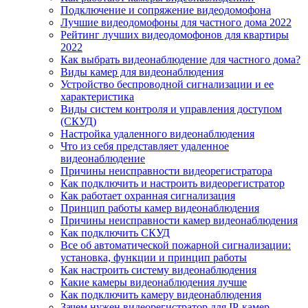
Подключение и сопряжение видеодомофона
Лучшие видеодомофоны для частного дома 2022
Рейтинг лучших видеодомофонов для квартиры
2022
Как выбрать видеонаблюдение для частного дома?
Виды камер для видеонаблюдения
Устройство беспроводной сигнализации и ее
характеристика
Виды систем контроля и управления доступом
(СКУД)
Настройка удаленного видеонаблюдения
Что из себя представляет удаленное
видеонаблюдение
Причины неисправности видеорегистратора
Как подключить и настроить видеорегистратор
Как работает охранная сигнализация
Принцип работы камер видеонаблюдения
Причины неисправности камер видеонаблюдения
Как подключить СКУД
Все об автоматической пожарной сигнализации:
установка, функции и принцип работы
Как настроить систему видеонаблюдения
Какие камеры видеонаблюдения лучше
Как подключить камеру видеонаблюдения
Зачем нужен видеорегистратор для IP-камер