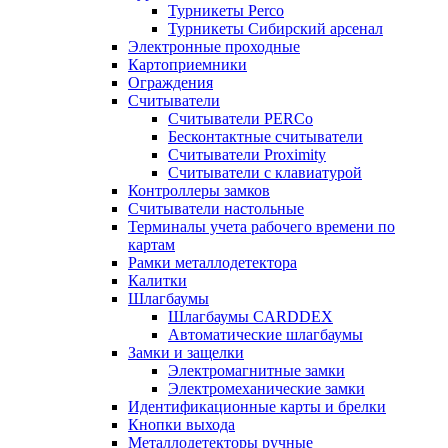
Турникеты Perco
Турникеты Сибирский арсенал
Электронные проходные
Картоприемники
Ограждения
Считыватели
Считыватели PERCo
Бесконтактные считыватели
Считыватели Proximity
Считыватели с клавиатурой
Контроллеры замков
Считыватели настольные
Терминалы учета рабочего времени по
картам
Рамки металлодетектора
Калитки
Шлагбаумы
Шлагбаумы CARDDEX
Автоматические шлагбаумы
Замки и защелки
Электромагнитные замки
Электромеханические замки
Идентификационные карты и брелки
Кнопки выхода
Металлодетекторы ручные