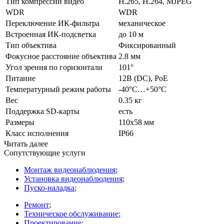
Тип компрессии видео
H.265, H.264, MJPEG
WDR
WDR
Переключение ИК-фильтра
механическое
Встроенная ИК-подсветка
до 10 м
Тип объектива
Фиксированный
Фокусное расстояние объектива
2.8 мм
Угол зрения по горизонтали
101°
Питание
12В
(DC
), PoE
Температурный режим работы
-40°C…+50°C
Вес
0.35 кг
Поддержка SD-карты
есть
Размеры
110x58 мм
Класс исполнения
IP66
Читать далее
Сопутствующие услуги
Монтаж видеонаблюдения
;
Установка видеонаблюдения
;
Пуско-наладка
;
Ремонт
;
Техническое обслуживание
;
Проектирование
;