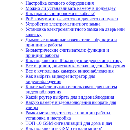
Настройка сетевого оборудования
Можно ли устанавливать камеру в подъезде?
Как правильно проложить кабель?
PoE коммутатор – что это и для чего он нужен
Устройство электромагнитного замка
Установка электромагнитного замка на дверь или
калитку
Дымовые пожарные извещатели – функции и
принципы работы
Биометрические считыватели: функции и
принцип работы
Как подключить IP-камеру к видеорегистратору
Все о цилиндрических камерах видеонаблюдения
Все о купольных камерах видеонаблюдения
Как выбрать видеорегистратор для
видеонаблюдения
Какие кабели нужно использовать для систем
видеонаблюдения
Какой роутер выбрать для видеонаблюдения
Какую камеру видеонаблюдения выбрать для
улицы
Рамки металлодетектора: принцип работы,
установка и настройка
ТОП-10 GSM-сигнализаций для дома и дач
Как подключить GSM-сигнализацию?