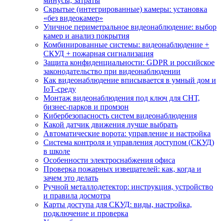
минусы, затраты
Скрытые (интегрированные) камеры: установка
«без видеокамер»
Уличное периметральное видеонаблюдение: выбор
камер и анализ покрытия
Комбинированные системы: видеонаблюдение +
СКУД + пожарная сигнализация
Защита конфиденциальности: GDPR и российское
законодательство при видеонаблюдении
Как видеонаблюдение вписывается в умный дом и
IoT‑среду
Монтаж видеонаблюдения под ключ для СНТ,
бизнес‑парков и промзон
Кибербезопасность систем видеонаблюдения
Какой датчик движения лучше выбрать
Автоматические ворота: управление и настройка
Система контроля и управления доступом (СКУД)
в школе
Особенности электроснабжения офиса
Проверка пожарных извещателей: как, когда и
зачем это делать
Ручной металлодетектор: инструкция, устройство
и правила досмотра
Карты доступа для СКУД: виды, настройка,
подключение и проверка