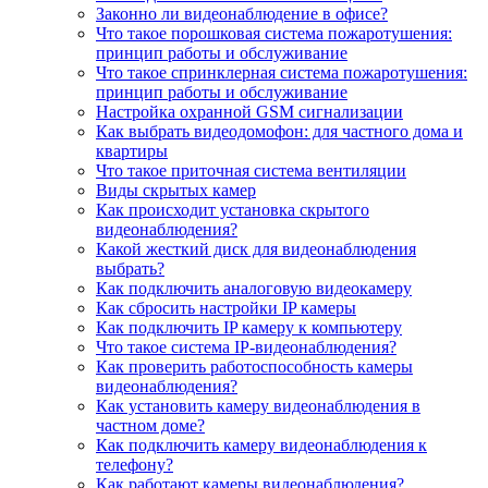
Законно ли видеонаблюдение в офисе?
Что такое порошковая система пожаротушения:
принцип работы и обслуживание
Что такое спринклерная система пожаротушения:
принцип работы и обслуживание
Настройка охранной GSM сигнализации
Как выбрать видеодомофон: для частного дома и
квартиры
Что такое приточная система вентиляции
Виды скрытых камер
Как происходит установка скрытого
видеонаблюдения?
Какой жесткий диск для видеонаблюдения
выбрать?
Как подключить аналоговую видеокамеру
Как сбросить настройки IP камеры
Как подключить IP камеру к компьютеру
Что такое система IP-видеонаблюдения?
Как проверить работоспособность камеры
видеонаблюдения?
Как установить камеру видеонаблюдения в
частном доме?
Как подключить камеру видеонаблюдения к
телефону?
Как работают камеры видеонаблюдения?