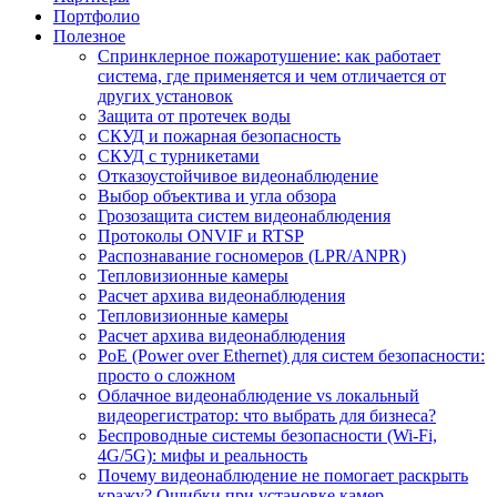
Портфолио
Полезное
Спринклерное пожаротушение: как работает
система, где применяется и чем отличается от
других установок
Защита от протечек воды
СКУД и пожарная безопасность
СКУД с турникетами
Отказоустойчивое видеонаблюдение
Выбор объектива и угла обзора
Грозозащита систем видеонаблюдения
Протоколы ONVIF и RTSP
Распознавание госномеров (LPR/ANPR)
Тепловизионные камеры
Расчет архива видеонаблюдения
Тепловизионные камеры
Расчет архива видеонаблюдения
PoE (Power over Ethernet) для систем безопасности:
просто о сложном
Облачное видеонаблюдение vs локальный
видеорегистратор: что выбрать для бизнеса?
Беспроводные системы безопасности (Wi-Fi,
4G/5G): мифы и реальность
Почему видеонаблюдение не помогает раскрыть
кражу? Ошибки при установке камер