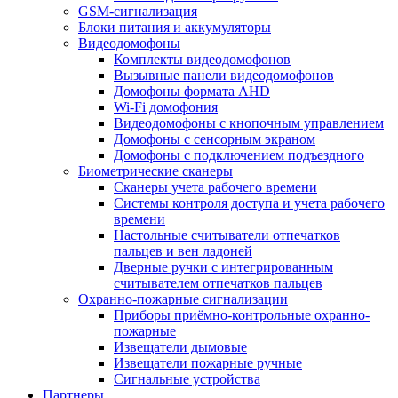
GSM-сигнализация
Блоки питания и аккумуляторы
Видеодомофоны
Комплекты видеодомофонов
Вызывные панели видеодомофонов
Домофоны формата AHD
Wi-Fi домофония
Видеодомофоны с кнопочным управлением
Домофоны с сенсорным экраном
Домофоны с подключением подъездного
Биометрические сканеры
Сканеры учета рабочего времени
Системы контроля доступа и учета рабочего
времени
Настольные считыватели отпечатков
пальцев и вен ладоней
Дверные ручки с интегрированным
считывателем отпечатков пальцев
Охранно-пожарные сигнализации
Приборы приёмно-контрольные охранно-
пожарные
Извещатели дымовые
Извещатели пожарные ручные
Сигнальные устройства
Партнеры