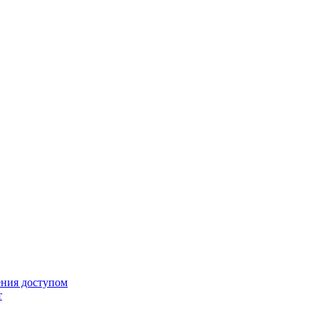
ения доступом
т