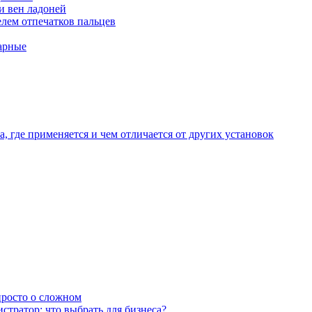
и вен ладоней
лем отпечатков пальцев
арные
, где применяется и чем отличается от других установок
 просто о сложном
тратор: что выбрать для бизнеса?