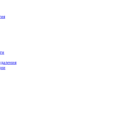
тия
ти
удаления
ции