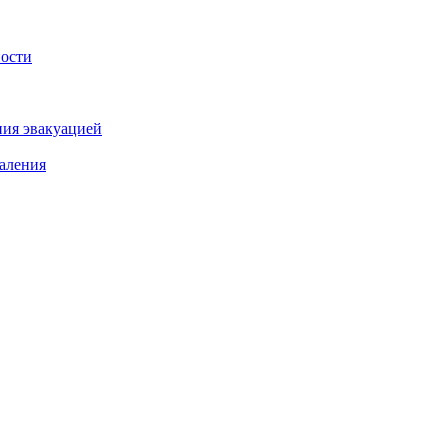
ности
ния эвакуацией
аления