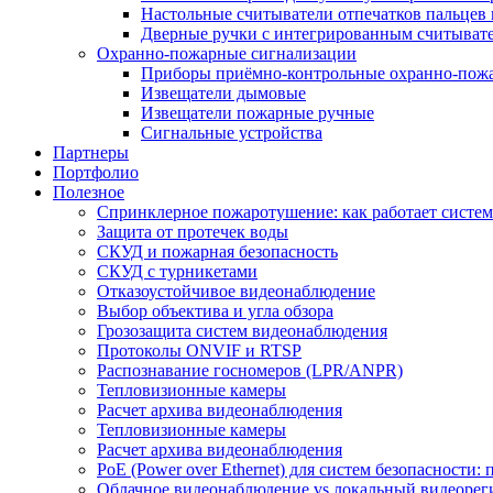
Настольные считыватели отпечатков пальцев 
Дверные ручки с интегрированным считывате
Охранно-пожарные сигнализации
Приборы приёмно-контрольные охранно-пож
Извещатели дымовые
Извещатели пожарные ручные
Сигнальные устройства
Партнеры
Портфолио
Полезное
Спринклерное пожаротушение: как работает система
Защита от протечек воды
СКУД и пожарная безопасность
СКУД с турникетами
Отказоустойчивое видеонаблюдение
Выбор объектива и угла обзора
Грозозащита систем видеонаблюдения
Протоколы ONVIF и RTSP
Распознавание госномеров (LPR/ANPR)
Тепловизионные камеры
Расчет архива видеонаблюдения
Тепловизионные камеры
Расчет архива видеонаблюдения
PoE (Power over Ethernet) для систем безопасности:
Облачное видеонаблюдение vs локальный видеорегис