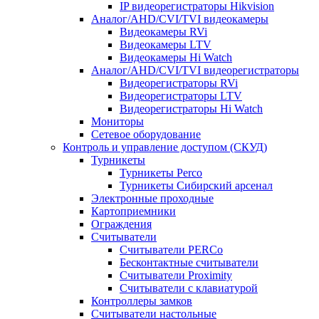
IP видеорегистраторы Hikvision
Аналог/AHD/CVI/TVI видеокамеры
Видеокамеры RVi
Видеокамеры LTV
Видеокамеры Hi Watch
Аналог/AHD/CVI/TVI видеорегистраторы
Видеорегистраторы RVi
Видеорегистраторы LTV
Видеорегистраторы Hi Watch
Мониторы
Сетевое оборудование
Контроль и управление доступом (СКУД)
Турникеты
Турникеты Perco
Турникеты Сибирский арсенал
Электронные проходные
Картоприемники
Ограждения
Считыватели
Считыватели PERCo
Бесконтактные считыватели
Считыватели Proximity
Считыватели с клавиатурой
Контроллеры замков
Считыватели настольные