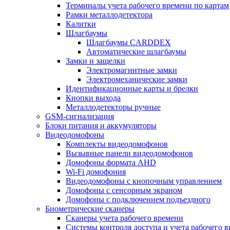
Терминалы учета рабочего времени по картам
Рамки металлодетектора
Калитки
Шлагбаумы
Шлагбаумы CARDDEX
Автоматические шлагбаумы
Замки и защелки
Электромагнитные замки
Электромеханические замки
Идентификационные карты и брелки
Кнопки выхода
Металлодетекторы ручные
GSM-сигнализация
Блоки питания и аккумуляторы
Видеодомофоны
Комплекты видеодомофонов
Вызывные панели видеодомофонов
Домофоны формата AHD
Wi-Fi домофония
Видеодомофоны с кнопочным управлением
Домофоны с сенсорным экраном
Домофоны с подключением подъездного
Биометрические сканеры
Сканеры учета рабочего времени
Системы контроля доступа и учета рабочего 