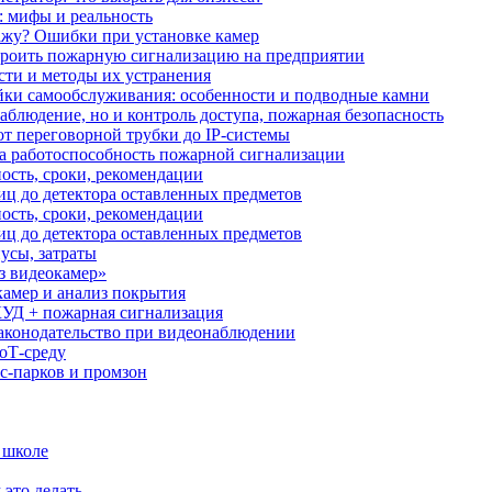
: мифы и реальность
ажу? Ошибки при установке камер
троить пожарную сигнализацию на предприятии
сти и методы их устранения
ки самообслуживания: особенности и подводные камни
аблюдение, но и контроль доступа, пожарная безопасность
от переговорной трубки до IP-системы
за работоспособность пожарной сигнализации
ость, сроки, рекомендации
иц до детектора оставленных предметов
ость, сроки, рекомендации
иц до детектора оставленных предметов
усы, затраты
з видеокамер»
камер и анализ покрытия
УД + пожарная сигнализация
аконодательство при видеонаблюдении
oT‑среду
с‑парков и промзон
 школе
 это делать