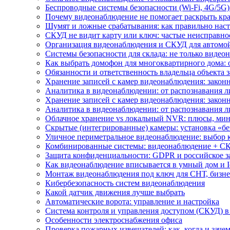
Беспроводные системы безопасности (Wi-Fi, 4G/5G)
Почему видеонаблюдение не помогает раскрыть кр
Шумят и ложные срабатывания: как правильно нас
СКУД не видит карту или ключ: частые неисправно
Организация видеонаблюдения и СКУД для автомой
Системы безопасности для склада: не только видеон
Как выбрать домофон для многоквартирного дома: 
Обязанности и ответственность владельца объекта 
Хранение записей с камер видеонаблюдения: законн
Аналитика в видеонаблюдении: от распознавания л
Хранение записей с камер видеонаблюдения: законн
Аналитика в видеонаблюдении: от распознавания л
Облачное хранение vs локальный NVR: плюсы, мин
Скрытые (интегрированные) камеры: установка «бе
Уличное периметральное видеонаблюдение: выбор 
Комбинированные системы: видеонаблюдение + СК
Защита конфиденциальности: GDPR и российское з
Как видеонаблюдение вписывается в умный дом и I
Монтаж видеонаблюдения под ключ для СНТ, бизне
Кибербезопасность систем видеонаблюдения
Какой датчик движения лучше выбрать
Автоматические ворота: управление и настройка
Система контроля и управления доступом (СКУД) в
Особенности электроснабжения офиса
Проверка пожарных извещателей: как, когда и зачем