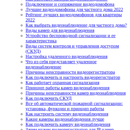
Подключение и сопряжение видеодомофона
Лучшие видеодомофоны для частного дома 2022
Рейтинг лучших видеодомофонов для квартиры
2022
Как выбрать видеонаблюдение для частного дома?
Виды камер для видеонаблюдения
Устройство беспроводной сигнализации и ее
характеристика
Виды систем контроля и управления доступом
(СКУД)
Настройка удаленного видеонаблюдения
Что из себя представляет удаленное
видеонаблюдение
Причины неисправности видеорегистратора
Как подключить и настроить видеорегистратор
Как работает охранная сигнализация
Принцип работы камер видеонаблюдения
Причины неисправности камер видеонаблюдения
Как подключить СКУД
Все об автоматической пожарной сигнализации:
установка, функции и принцип работы
Как настроить систему видеонаблюдения
Какие камеры видеонаблюдения лучше
Как подключить камеру видеонаблюдения
Зачем нужен видеорегистратор для IP-камер