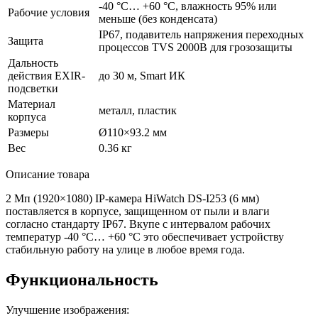
-40 °С… +60 °С, влажность 95% или
Рабочие условия
меньше
(без
конденсата)
IP67, подавитель напряжения переходных
Защита
процессов TVS 2000B для грозозащиты
Дальность
действия EXIR-
до 30 м, Smart ИК
подсветки
Материал
металл, пластик
корпуса
Размеры
Ø110×93.2 мм
Вес
0.36 кг
Описание товара
2 Мп
(1920
×1080) IP-камера HiWatch DS-I253
(6
мм)
поставляется в корпусе, защищенном от пыли и влаги
согласно стандарту IP67. Вкупе с интервалом рабочих
температур -40 °C… +60 °С это обеспечивает устройству
стабильную работу на улице в любое время года.
Функциональность
Улучшение изображения: