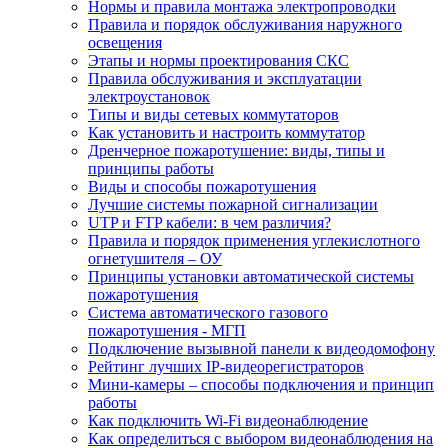
Нормы и правила монтажа электропроводки
Правила и порядок обслуживания наружного
освещения
Этапы и нормы проектирования СКС
Правила обслуживания и эксплуатации
электроустановок
Типы и виды сетевых коммутаторов
Как установить и настроить коммутатор
Дренчерное пожаротушение: виды, типы и
принципы работы
Виды и способы пожаротушения
Лучшие системы пожарной сигнализации
UTP и FTP кабели: в чем различия?
Правила и порядок применения углекислотного
огнетушителя – ОУ
Принципы установки автоматической системы
пожаротушения
Система автоматического газового
пожаротушения - МГП
Подключение вызывной панели к видеодомофону
Рейтинг лучших IP-видеорегистраторов
Мини-камеры – способы подключения и принцип
работы
Как подключить Wi-Fi видеонаблюдение
Как определиться с выбором видеонаблюдения на