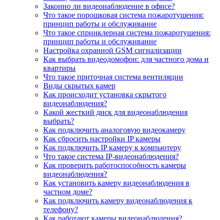
Законно ли видеонаблюдение в офисе?
Что такое порошковая система пожаротушения:
принцип работы и обслуживание
Что такое спринклерная система пожаротушения:
принцип работы и обслуживание
Настройка охранной GSM сигнализации
Как выбрать видеодомофон: для частного дома и
квартиры
Что такое приточная система вентиляции
Виды скрытых камер
Как происходит установка скрытого
видеонаблюдения?
Какой жесткий диск для видеонаблюдения
выбрать?
Как подключить аналоговую видеокамеру
Как сбросить настройки IP камеры
Как подключить IP камеру к компьютеру
Что такое система IP-видеонаблюдения?
Как проверить работоспособность камеры
видеонаблюдения?
Как установить камеру видеонаблюдения в
частном доме?
Как подключить камеру видеонаблюдения к
телефону?
Как работают камеры видеонаблюдения?