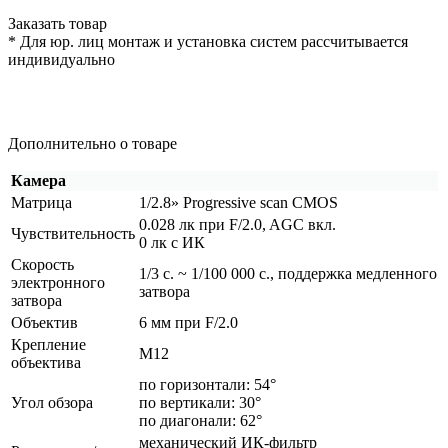
Заказать товар
* Для юр. лиц монтаж и установка систем рассчитывается
индивидуально
Дополнительно о товаре
Камера
Матрица
1/2.8» Progressive scan CMOS
0.028 лк при F/2.0, AGC вкл.
Чувствительность
0 лк с ИК
Скорость
1/3 с. ~ 1/100 000 с., поддержка медленного
электронного
затвора
затвора
Объектив
6 мм при F/2.0
Крепление
М12
объектива
по горизонтали: 54°
Угол обзора
по вертикали: 30°
по диагонали: 62°
механический ИК-фильтр