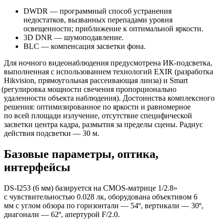
DWDR — программный способ устранения
недостатков, вызванных перепадами уровня
освещенности; приближение к оптимальной яркости.
3D DNR — шумоподавление.
BLC — компенсация засветки фона.
Для ночного видеонаблюдения предусмотрена ИК-подсветка,
выполненная с использованием технологий EXIR
(разработка
Hikvision, прямоугольная рассеивающая линза) и Smart
(регулировка
мощности свечения пропорционально
удаленности объекта наблюдения). Достоинства комплексного
решения: оптимизированное по яркости и равномерное
по всей площади излучение, отсутствие специфической
засветки центра кадра, размытия за пределы сцены. Радиус
действия подсветки — 30 м.
Базовые параметры, оптика,
интерфейсы
DS-I253
(6
мм) базируется на CMOS-матрице 1/2.8»
с чувствительностью 0.028 лк, оборудована объективом 6
мм с углом обзора по горизонтали — 54º, вертикали — 30º,
диагонали — 62º, апертурой F/2.0.