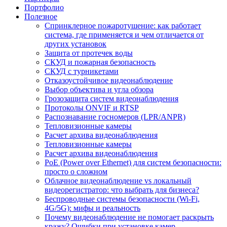
Портфолио
Полезное
Спринклерное пожаротушение: как работает
система, где применяется и чем отличается от
других установок
Защита от протечек воды
СКУД и пожарная безопасность
СКУД с турникетами
Отказоустойчивое видеонаблюдение
Выбор объектива и угла обзора
Грозозащита систем видеонаблюдения
Протоколы ONVIF и RTSP
Распознавание госномеров (LPR/ANPR)
Тепловизионные камеры
Расчет архива видеонаблюдения
Тепловизионные камеры
Расчет архива видеонаблюдения
PoE (Power over Ethernet) для систем безопасности:
просто о сложном
Облачное видеонаблюдение vs локальный
видеорегистратор: что выбрать для бизнеса?
Беспроводные системы безопасности (Wi-Fi,
4G/5G): мифы и реальность
Почему видеонаблюдение не помогает раскрыть
кражу? Ошибки при установке камер