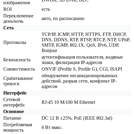
изображения
ROI
есть
Переключение
авто, по расписанию
день/ночь
Сеть
TCP/IP, ICMP, HTTP, HTTPS, FTP, DHCP,
DNS, DDNS, RTP, RTSP, RTCP, NTP, UPnP,
Протоколы
SMTP, IGMP, 802.1X, QoS, IPv6, UDP,
Bonjour
аутентификация пользователя, водяные
Безопасность
знаки, фильтрация IP-адресов
Совместимость
ONVIF
(Profile
S, Profile G), CGI, ISAPI
обнаружение несанкционированных
Срабатывание
действий, разрыв сети, конфликт IP-
тревоги
адресов
Интерфейс
Сетевой
RJ-45 10 M/100 M Ethernet
интерфейс
Основное
Питание
DC 12 В ±25%, PoE
(IEEE
802.3af)
Потребляемая
6 Вт макс.
мощность