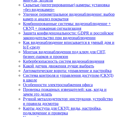
минусы, затраты
Скрытые (интегрированные) камеры: установка
«без видеокамер»
Уличное периметральное видеонаблюдение: выбор
камер и анализ покрытия
Комбинированные системы: видеонаблюдение +
СКУД + пожарная сигнализация
Защита конфиденциальности: GDPR и российское
законодательство при видеонаблюдении
Как видеонаблюдение вписывается в умный дом и
IoT‑среду
Монтаж видеонаблюдения под ключ для СНТ,
бизнес‑парков и промзон
Кибербезопасность систем видеонаблюдения
Какой датчик движения лучше выбрать
Автоматические ворота: управление и настройка
Система контроля и управления доступом (СКУД)
в школе
Особенности электроснабжения офиса
Проверка пожарных извещателей: как, когда и
зачем это делать
Ручной металлодетектор: инструкция, устройство
и правила досмотра
Карты доступа для СКУД: виды, настройка,
подключение и проверка