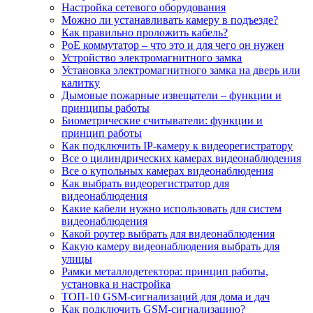
Настройка сетевого оборудования
Можно ли устанавливать камеру в подъезде?
Как правильно проложить кабель?
PoE коммутатор – что это и для чего он нужен
Устройство электромагнитного замка
Установка электромагнитного замка на дверь или
калитку
Дымовые пожарные извещатели – функции и
принципы работы
Биометрические считыватели: функции и
принцип работы
Как подключить IP-камеру к видеорегистратору
Все о цилиндрических камерах видеонаблюдения
Все о купольных камерах видеонаблюдения
Как выбрать видеорегистратор для
видеонаблюдения
Какие кабели нужно использовать для систем
видеонаблюдения
Какой роутер выбрать для видеонаблюдения
Какую камеру видеонаблюдения выбрать для
улицы
Рамки металлодетектора: принцип работы,
установка и настройка
ТОП-10 GSM-сигнализаций для дома и дач
Как подключить GSM-сигнализацию?