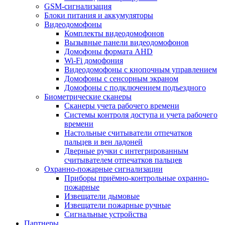
GSM-сигнализация
Блоки питания и аккумуляторы
Видеодомофоны
Комплекты видеодомофонов
Вызывные панели видеодомофонов
Домофоны формата AHD
Wi-Fi домофония
Видеодомофоны с кнопочным управлением
Домофоны с сенсорным экраном
Домофоны с подключением подъездного
Биометрические сканеры
Сканеры учета рабочего времени
Системы контроля доступа и учета рабочего
времени
Настольные считыватели отпечатков
пальцев и вен ладоней
Дверные ручки с интегрированным
считывателем отпечатков пальцев
Охранно-пожарные сигнализации
Приборы приёмно-контрольные охранно-
пожарные
Извещатели дымовые
Извещатели пожарные ручные
Сигнальные устройства
Партнеры