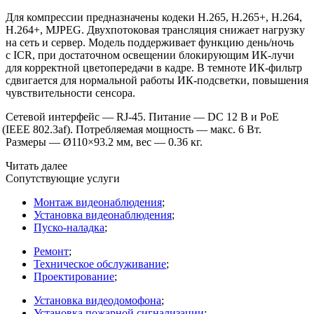
Для компрессии предназначены кодеки H.265, H.265+, H.264,
H.264+, MJPEG. Двухпотоковая трансляция снижает нагрузку
на сеть и сервер. Модель поддерживает функцию день/ночь
с ICR, при достаточном освещении блокирующим ИК-лучи
для корректной цветопередачи в кадре. В темноте ИК-фильтр
сдвигается для нормальной работы ИК-подсветки, повышения
чувствительности сенсора.
Сетевой интерфейс — RJ-45. Питание — DC 12 В и PoE
(IEEE
802.3af). Потребляемая мощность — макс. 6 Вт.
Размеры — Ø110×93.2 мм, вес — 0.36 кг.
Читать далее
Сопутствующие услуги
Монтаж видеонаблюдения
;
Установка видеонаблюдения
;
Пуско-наладка
;
Ремонт
;
Техническое обслуживание
;
Проектирование
;
Установка видеодомофона
;
Установка пожарной сигнализации
;