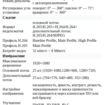
Режим день/ночь
с автопереключением
Регулировка угла
поворот: 0° — 360°; наклон: 0° — 75°;
установки
вращение: 0° — 360°
Сжатие
основной поток:
Формат
H.265/H.265+/H.264/H.264+
видеосжатия
дополнительный поток:
H.265/H.264/MJPEG
Профиль H.264
Baseline Profile, Main Profile, High Profile
Профиль H.265
Main Profile
Битрейт видео
32 кбит/с ~ 8 Мбит/с
Изображение
Максимальное
1920×1080
разрешение
Основной поток
25 к/с
(1920
×1080,1280×960, 1280×720)
Дополнительный
25 к/с
(704
×576, 640×480, 352×288)
поток
насыщенность, яркость, контраст, резкость,
Настройки
зеркалирование и маска приватности
изображения
настраиваются через клиентское ПО или
веб-браузер
Улучшение
DWDR, 3D DNR, BLC