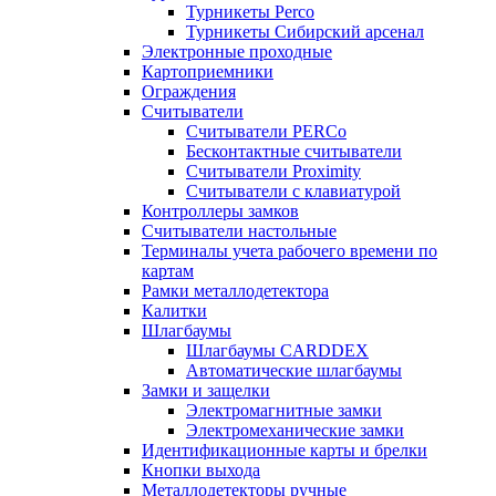
Турникеты Perco
Турникеты Сибирский арсенал
Электронные проходные
Картоприемники
Ограждения
Считыватели
Считыватели PERCo
Бесконтактные считыватели
Считыватели Proximity
Считыватели с клавиатурой
Контроллеры замков
Считыватели настольные
Терминалы учета рабочего времени по
картам
Рамки металлодетектора
Калитки
Шлагбаумы
Шлагбаумы CARDDEX
Автоматические шлагбаумы
Замки и защелки
Электромагнитные замки
Электромеханические замки
Идентификационные карты и брелки
Кнопки выхода
Металлодетекторы ручные