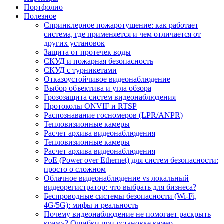
Портфолио
Полезное
Спринклерное пожаротушение: как работает
система, где применяется и чем отличается от
других установок
Защита от протечек воды
СКУД и пожарная безопасность
СКУД с турникетами
Отказоустойчивое видеонаблюдение
Выбор объектива и угла обзора
Грозозащита систем видеонаблюдения
Протоколы ONVIF и RTSP
Распознавание госномеров (LPR/ANPR)
Тепловизионные камеры
Расчет архива видеонаблюдения
Тепловизионные камеры
Расчет архива видеонаблюдения
PoE (Power over Ethernet) для систем безопасности:
просто о сложном
Облачное видеонаблюдение vs локальный
видеорегистратор: что выбрать для бизнеса?
Беспроводные системы безопасности (Wi-Fi,
4G/5G): мифы и реальность
Почему видеонаблюдение не помогает раскрыть
кражу? Ошибки при установке камер