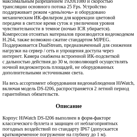
максимальным разрешением 1920x1080 и скоростью
трансляции основного потока 25 Fps. Устройство
поддерживает режим
«день
/ночь» и оборудовано
механическим ИК-фильтром для коррекции цветовой
передачи в светлое время суток и увеличения уровня
чувствительности в темное
(ночью
ICR убирается).
Компрессия отснятых материалов производится видеокодеком
H.264, также возможно сжатие стандартом MJPEG.
Поддерживается DualStream, предназначенный для снижения
нагрузки на сервер / сеть и упрощения доступа через
интернет. Камера снабжена встроенной ИК-подсветкой
с дальностью действия до 30 м, позволяющей осуществлять
ночной видеоконтроль площадей, не оборудованных
дополнительными источниками света.
На весь ассортимент оборудования видеонаблюдения HiWatch,
включая модель DS-I206, распространяется 2 летний период
гарантийных обязательств.
Описание
Корпус HiWatch DS-I206 выполнен в форм-факторе
классического буллета и защищен от неблагоприятных
погодных воздействий по стандарту IP67
(допускается
кратковременное погружение на глубину до 1 м).