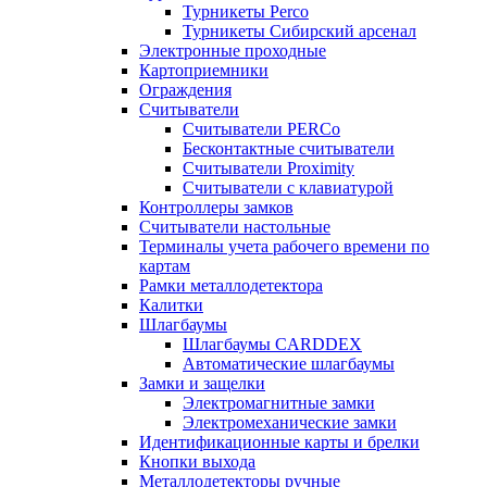
Турникеты Perco
Турникеты Сибирский арсенал
Электронные проходные
Картоприемники
Ограждения
Считыватели
Считыватели PERCo
Бесконтактные считыватели
Считыватели Proximity
Считыватели с клавиатурой
Контроллеры замков
Считыватели настольные
Терминалы учета рабочего времени по
картам
Рамки металлодетектора
Калитки
Шлагбаумы
Шлагбаумы CARDDEX
Автоматические шлагбаумы
Замки и защелки
Электромагнитные замки
Электромеханические замки
Идентификационные карты и брелки
Кнопки выхода
Металлодетекторы ручные