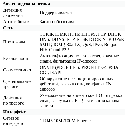
Smart видеоаналитика
Детекция
Поддерживается
движения
Антисаботаж
Заслон объектива
Сеть
TCP/IP, ICMP, HTTP, HTTPS, FTP, DHCP,
DNS, DDNS, RTP, RTSP, RTCP, NTP, UPnP,
Протоколы
SMTP, IGMP, 802.1X, QoS, IPv6, Bonjour,
HIK Cloud P2P
Аутентификация пользователя, водяные
Безопасность
знаки, фильтрация IP-адресов
ONVIF
(PROFILE
S, PROFILE G), PSIA,
Совместимость
CGI, ISAPI
Обнаружение несанкционированных
Срабатывание
действий, разрыв сети, конфликт IP-
тревоги
адресов
Уведомление на клиентское ПО, отправка
Действия
email, загрузка на FTP, активация канала
по тревоге
записи
Интерфейс
Сетевой
1 RJ45 10M /100M Ethernet
интерфейс