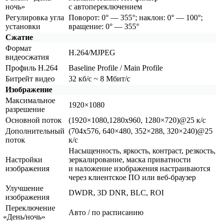
ночь»
с автопереключением
Регулировка угла
Поворот: 0° — 355°; наклон: 0° — 100°;
установки
вращение: 0° — 355°
Сжатие
Формат
H.264/MJPEG
видеосжатия
Профиль H.264
Baseline Profile / Main Profile
Битрейт видео
32 кб/с ~ 8 Мбит/с
Изображение
Максимальное
1920×1080
разрешение
Основной поток
(1920
×1080,1280х960, 1280×720)@25 к/с
Дополнительный
(704х576
, 640×480, 352×288, 320×240)@25
поток
к/с
Насыщенность, яркость, контраст, резкость,
Настройки
зеркалирование, маска приватности
изображения
и наложение изображения настраиваются
через клиентское ПО или веб-браузер
Улучшение
DWDR, 3D DNR, BLC, ROI
изображения
Переключение
Авто / по расписанию
«День
/ночь»