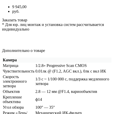
9 945,00
руб.
Заказать товар
* Для юр. лиц монтаж и установка систем рассчитывается
индивидуально
Дополнительно о товаре
Камера
Матрица
1/2.8» Progressive Scan CMOS
Чувствительность
0.01лк @
(F1
.2, AGC вкл.), 0лк с вкл ИК
Скорость
1/3 с ~ 1/100 000 с, поддержка медленного
электронного
затвора
затвора
Объектив
2.8 — 12 мм @F1.4, вариообъектив
Крепление
ф14
объектива
Угол обзора
100° — 35°
Режим
«День
/
Механический ИК-фильтр