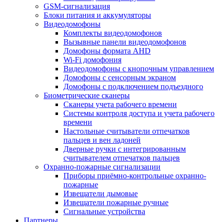
GSM-сигнализация
Блоки питания и аккумуляторы
Видеодомофоны
Комплекты видеодомофонов
Вызывные панели видеодомофонов
Домофоны формата AHD
Wi-Fi домофония
Видеодомофоны с кнопочным управлением
Домофоны с сенсорным экраном
Домофоны с подключением подъездного
Биометрические сканеры
Сканеры учета рабочего времени
Системы контроля доступа и учета рабочего
времени
Настольные считыватели отпечатков
пальцев и вен ладоней
Дверные ручки с интегрированным
считывателем отпечатков пальцев
Охранно-пожарные сигнализации
Приборы приёмно-контрольные охранно-
пожарные
Извещатели дымовые
Извещатели пожарные ручные
Сигнальные устройства
Партнеры