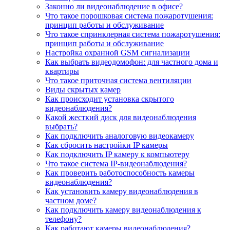
Законно ли видеонаблюдение в офисе?
Что такое порошковая система пожаротушения:
принцип работы и обслуживание
Что такое спринклерная система пожаротушения:
принцип работы и обслуживание
Настройка охранной GSM сигнализации
Как выбрать видеодомофон: для частного дома и
квартиры
Что такое приточная система вентиляции
Виды скрытых камер
Как происходит установка скрытого
видеонаблюдения?
Какой жесткий диск для видеонаблюдения
выбрать?
Как подключить аналоговую видеокамеру
Как сбросить настройки IP камеры
Как подключить IP камеру к компьютеру
Что такое система IP-видеонаблюдения?
Как проверить работоспособность камеры
видеонаблюдения?
Как установить камеру видеонаблюдения в
частном доме?
Как подключить камеру видеонаблюдения к
телефону?
Как работают камеры видеонаблюдения?