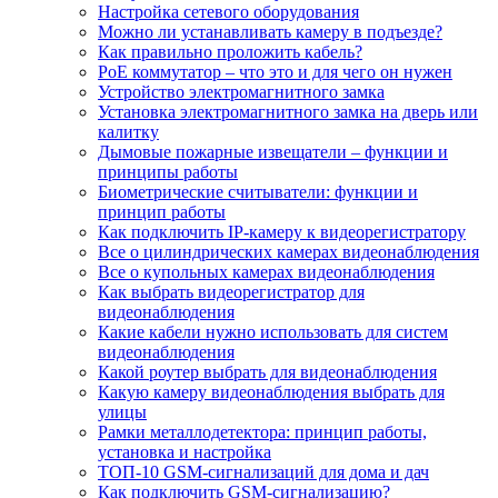
Настройка сетевого оборудования
Можно ли устанавливать камеру в подъезде?
Как правильно проложить кабель?
PoE коммутатор – что это и для чего он нужен
Устройство электромагнитного замка
Установка электромагнитного замка на дверь или
калитку
Дымовые пожарные извещатели – функции и
принципы работы
Биометрические считыватели: функции и
принцип работы
Как подключить IP-камеру к видеорегистратору
Все о цилиндрических камерах видеонаблюдения
Все о купольных камерах видеонаблюдения
Как выбрать видеорегистратор для
видеонаблюдения
Какие кабели нужно использовать для систем
видеонаблюдения
Какой роутер выбрать для видеонаблюдения
Какую камеру видеонаблюдения выбрать для
улицы
Рамки металлодетектора: принцип работы,
установка и настройка
ТОП-10 GSM-сигнализаций для дома и дач
Как подключить GSM-сигнализацию?