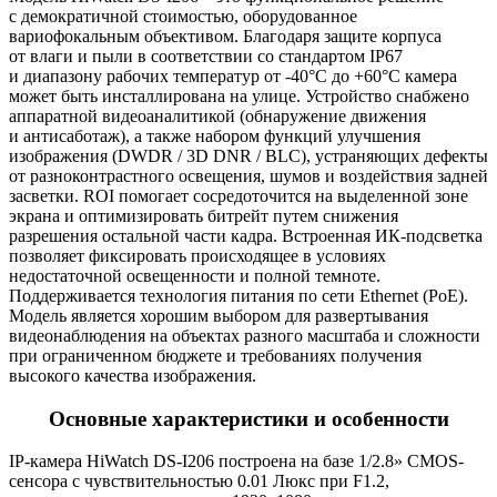
с демократичной стоимостью, оборудованное
вариофокальным объективом. Благодаря защите корпуса
от влаги и пыли в соответствии со стандартом IP67
и диапазону рабочих температур от -40°C до +60°C камера
может быть инсталлирована на улице. Устройство снабжено
аппаратной видеоаналитикой
(обнаружение
движения
и антисаботаж), а также набором функций улучшения
изображения
(DWDR
/ 3D DNR / BLC), устраняющих дефекты
от разноконтрастного освещения, шумов и воздействия задней
засветки. ROI помогает сосредоточится на выделенной зоне
экрана и оптимизировать битрейт путем снижения
разрешения остальной части кадра. Встроенная ИК-подсветка
позволяет фиксировать происходящее в условиях
недостаточной освещенности и полной темноте.
Поддерживается технология питания по сети Ethernet
(PoE
).
Модель является хорошим выбором для развертывания
видеонаблюдения на объектах разного масштаба и сложности
при ограниченном бюджете и требованиях получения
высокого качества изображения.
Основные характеристики и особенности
IP-камера HiWatch DS-I206 построена на базе 1/2.8» CMOS-
сенсора с чувствительностью 0.01 Люкс при F1.2,