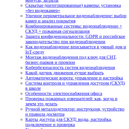
минусы, затраты
Скрытые (интегрированные) камеры: установка
«без видеокамер»
Уличное периметральное видеонаблюдение: выбор
камер и анализ покрытия
Комбинированные системы: видеонаблюдение +
СКУД + пожарная сигнализация
Защита конфиденциальности: GDPR и российское
законодательство при видеонаблюдении
Как видеонаблюдение вписывается в умный дом и
IoT‑среду
Монтаж видеонаблюдения под ключ для СНТ,
бизнес‑парков и промзон
Кибербезопасность систем видеонаблюдения
Какой датчик движения лучше выбрать
Автоматические ворота: управление и настройка
Система контроля и управления доступом (СКУД)
в школе
Особенности электроснабжения офиса
Проверка пожарных извещателей: как, когда и
зачем это делать
Ручной металлодетектор: инструкция, устройство
и правила досмотра
Карты доступа для СКУД: виды, настройка,
подключение и проверка