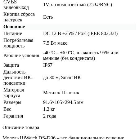
CVBS
1Vp-p композитный
(75
Ω/BNC)
видеовыход
Кнопка сброса
Есть
настроек
Основное
Питание
DC 12 В ±25% / PoE
(IEEE
802.3af)
Потребляемая
7.5 Вт макс.
мощность
-40°С – +6 0°С, влажность 95% или
Рабочие условия
меньше
(без
конденсата)
Защита
IP67
Дальность
действия ИК-
до 30 м, Smart ИК
подсветки
Материал
Металл/ Пластик
корпуса
Размеры
91.6×105×294.5 мм
Вес
1.2 кг
Гарантия
2 года
Описание товара
Модель HiWatch DS-I206 – это функциональное решение