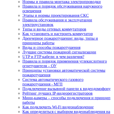
Нормы и правила монтажа электропроводки
Правила и порядок обслуживания наружного
освещения
Этапы и нормы проектирования СКС
Правила обслуживания и эксплуатации
электроустановок
Типы и виды сетевых коммутаторов
Как установить и настроить коммутатор
Дренчерное пожаротушение: виды, типы и
принципы работы
Виды и способы пожаротушения
Лучшие системы пожарной сигнализации
UTP и FTP кабели: в чем различия?
Правила и порядок применения углекислотного
огнетушителя – ОУ
Принципы установки автоматической системы
пожаротушения
Система автоматического газового
пожаротушения - МГП
Подключение вызывной панели к видеодомофону
Рейтинг лучших IP-видеорегистраторов
Мини-камеры – способы подключения и принцип
работы
Как подключить Wi-Fi видеонаблюдение
Как определиться с выбором видеонаблюдения на