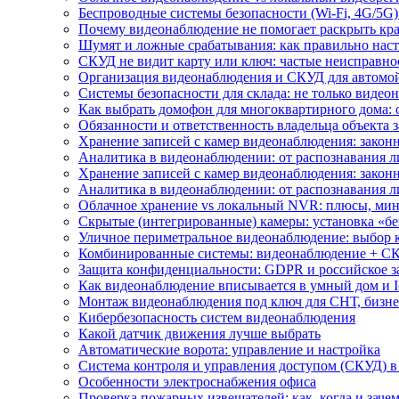
Беспроводные системы безопасности (Wi-Fi, 4G/5G)
Почему видеонаблюдение не помогает раскрыть кр
Шумят и ложные срабатывания: как правильно нас
СКУД не видит карту или ключ: частые неисправно
Организация видеонаблюдения и СКУД для автомой
Системы безопасности для склада: не только видеон
Как выбрать домофон для многоквартирного дома: 
Обязанности и ответственность владельца объекта 
Хранение записей с камер видеонаблюдения: законн
Аналитика в видеонаблюдении: от распознавания л
Хранение записей с камер видеонаблюдения: законн
Аналитика в видеонаблюдении: от распознавания л
Облачное хранение vs локальный NVR: плюсы, мин
Скрытые (интегрированные) камеры: установка «бе
Уличное периметральное видеонаблюдение: выбор 
Комбинированные системы: видеонаблюдение + СК
Защита конфиденциальности: GDPR и российское з
Как видеонаблюдение вписывается в умный дом и I
Монтаж видеонаблюдения под ключ для СНТ, бизне
Кибербезопасность систем видеонаблюдения
Какой датчик движения лучше выбрать
Автоматические ворота: управление и настройка
Система контроля и управления доступом (СКУД) в
Особенности электроснабжения офиса
Проверка пожарных извещателей: как, когда и зачем