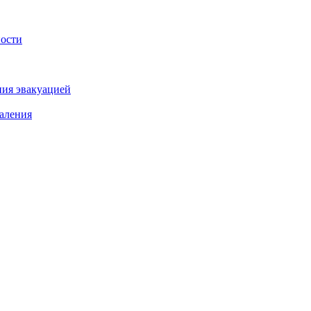
ности
ния эвакуацией
аления