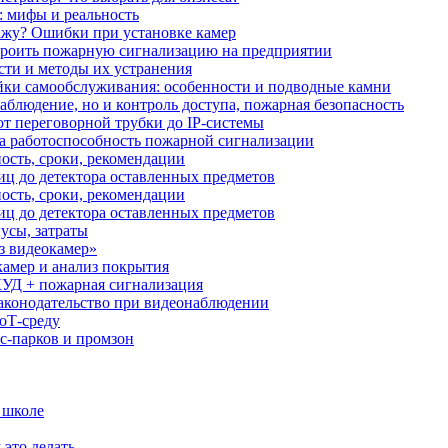
: мифы и реальность
ажу? Ошибки при установке камер
троить пожарную сигнализацию на предприятии
сти и методы их устранения
ки самообслуживания: особенности и подводные камни
аблюдение, но и контроль доступа, пожарная безопасность
от переговорной трубки до IP-системы
за работоспособность пожарной сигнализации
ость, сроки, рекомендации
иц до детектора оставленных предметов
ость, сроки, рекомендации
иц до детектора оставленных предметов
усы, затраты
з видеокамер»
камер и анализ покрытия
УД + пожарная сигнализация
аконодательство при видеонаблюдении
oT‑среду
с‑парков и промзон
 школе
 это делать