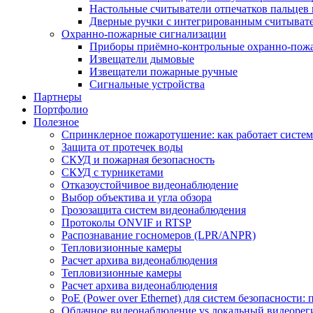
Настольные считыватели отпечатков пальцев 
Дверные ручки с интегрированным считывате
Охранно-пожарные сигнализации
Приборы приёмно-контрольные охранно-пож
Извещатели дымовые
Извещатели пожарные ручные
Сигнальные устройства
Партнеры
Портфолио
Полезное
Спринклерное пожаротушение: как работает система
Защита от протечек воды
СКУД и пожарная безопасность
СКУД с турникетами
Отказоустойчивое видеонаблюдение
Выбор объектива и угла обзора
Грозозащита систем видеонаблюдения
Протоколы ONVIF и RTSP
Распознавание госномеров (LPR/ANPR)
Тепловизионные камеры
Расчет архива видеонаблюдения
Тепловизионные камеры
Расчет архива видеонаблюдения
PoE (Power over Ethernet) для систем безопасности:
Облачное видеонаблюдение vs локальный видеорегис