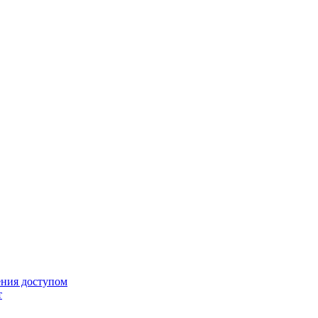
ения доступом
т