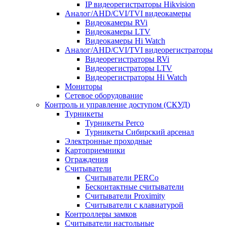
IP видеорегистраторы Hikvision
Аналог/AHD/CVI/TVI видеокамеры
Видеокамеры RVi
Видеокамеры LTV
Видеокамеры Hi Watch
Аналог/AHD/CVI/TVI видеорегистраторы
Видеорегистраторы RVi
Видеорегистраторы LTV
Видеорегистраторы Hi Watch
Мониторы
Сетевое оборудование
Контроль и управление доступом (СКУД)
Турникеты
Турникеты Perco
Турникеты Сибирский арсенал
Электронные проходные
Картоприемники
Ограждения
Считыватели
Считыватели PERCo
Бесконтактные считыватели
Считыватели Proximity
Считыватели с клавиатурой
Контроллеры замков
Считыватели настольные