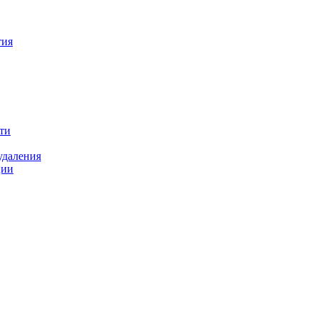
тия
ти
удаления
ции