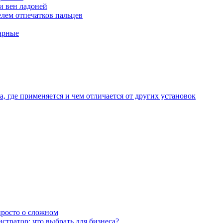
и вен ладоней
лем отпечатков пальцев
арные
, где применяется и чем отличается от других установок
 просто о сложном
тратор: что выбрать для бизнеса?