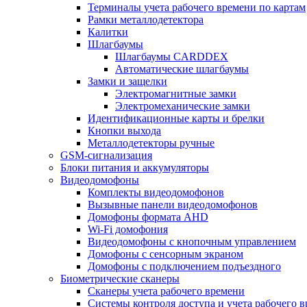
Терминалы учета рабочего времени по картам
Рамки металлодетектора
Калитки
Шлагбаумы
Шлагбаумы CARDDEX
Автоматические шлагбаумы
Замки и защелки
Электромагнитные замки
Электромеханические замки
Идентификационные карты и брелки
Кнопки выхода
Металлодетекторы ручные
GSM-сигнализация
Блоки питания и аккумуляторы
Видеодомофоны
Комплекты видеодомофонов
Вызывные панели видеодомофонов
Домофоны формата AHD
Wi-Fi домофония
Видеодомофоны с кнопочным управлением
Домофоны с сенсорным экраном
Домофоны с подключением подъездного
Биометрические сканеры
Сканеры учета рабочего времени
Системы контроля доступа и учета рабочего 