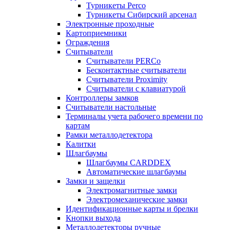
Турникеты Perco
Турникеты Сибирский арсенал
Электронные проходные
Картоприемники
Ограждения
Считыватели
Считыватели PERCo
Бесконтактные считыватели
Считыватели Proximity
Считыватели с клавиатурой
Контроллеры замков
Считыватели настольные
Терминалы учета рабочего времени по
картам
Рамки металлодетектора
Калитки
Шлагбаумы
Шлагбаумы CARDDEX
Автоматические шлагбаумы
Замки и защелки
Электромагнитные замки
Электромеханические замки
Идентификационные карты и брелки
Кнопки выхода
Металлодетекторы ручные