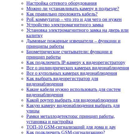
Настройка сетевого оборудования
Можно ли устанавливать камеру в подъезде?
Как правильно проложить кабель?
PoE коммутатор – что это и для чего он нужен
Устройство электромагнитного замка
Установка электромагнитного замка на дверь или
калитку
Дымовые пожарные извещатели – функции и
принципы работы
Биометрические считыватели: функции и
принцип работы
Как подключить IP-камеру к видеорегистратору
Все о цилиндрических камерах видеонаблюдения
Все о купольных камерах видеонаблюдения
Как выбрать видеорегистратор для
видеонаблюдения
Какие кабели нужно использовать для систем
видеонаблюдения
Какой роутер выбрать для видеонаблюдения
Какую камеру видеонаблюдения выбрать для
улицы
Рамки металлодетектора: принцип работы,
установка и настройка
ТОП-10 GSM-сигнализаций для дома и дач
Как подключить GSM-сигнализацию?