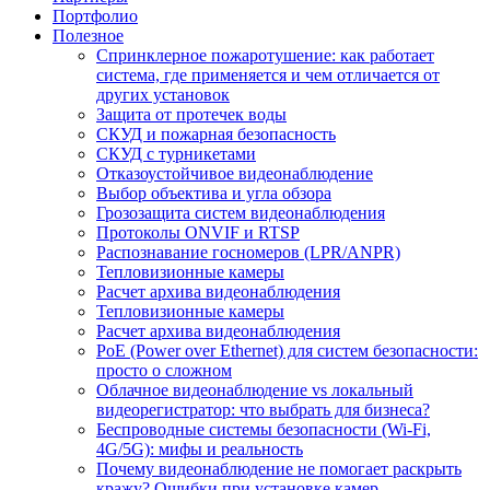
Портфолио
Полезное
Спринклерное пожаротушение: как работает
система, где применяется и чем отличается от
других установок
Защита от протечек воды
СКУД и пожарная безопасность
СКУД с турникетами
Отказоустойчивое видеонаблюдение
Выбор объектива и угла обзора
Грозозащита систем видеонаблюдения
Протоколы ONVIF и RTSP
Распознавание госномеров (LPR/ANPR)
Тепловизионные камеры
Расчет архива видеонаблюдения
Тепловизионные камеры
Расчет архива видеонаблюдения
PoE (Power over Ethernet) для систем безопасности:
просто о сложном
Облачное видеонаблюдение vs локальный
видеорегистратор: что выбрать для бизнеса?
Беспроводные системы безопасности (Wi-Fi,
4G/5G): мифы и реальность
Почему видеонаблюдение не помогает раскрыть
кражу? Ошибки при установке камер