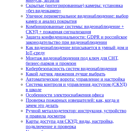
минусы, затраты
Скрытые (интегрированные) камеры: установка
«без видеокамер»
Уличное периметральное видеонаблюдение: выбор
камер и анализ покрытия
Комбинированные системы: видеонаблюдение +
СКУД + пожарная сигнализация
Защита конфиденциальности: GDPR и российское
законодательство при видеонаблюдении
Как видеонаблюдение вписывается в умный дом и
IoT‑среду
Монтаж видеонаблюдения под ключ для СНТ,
бизнес‑парков и промзон
Кибербезопасность систем видеонаблюдения
Какой датчик движения лучше выбрать
Автоматические ворота: управление и настройка
Система контроля и управления доступом (СКУД)
в школе
Особенности электроснабжения офиса
Проверка пожарных извещателей: как, когда и
зачем это делать
Ручной металлодетектор: инструкция, устройство
и правила досмотра
Карты доступа для СКУД: виды, настройка,
подключение и проверка