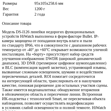
Размеры
95x105x258.6 мм
Вес
1200 г
Гарантия
2 года
Описание товара
Модель DS-I126 линейки недорогих функциональных
устройств HiWatch выполнена в форм-факторе Bullet. IP-
камера защищена от попадания внутрь влаги и пыли
по стандарту IP66, что в совокупности с диапазоном рабочих
температур от -40° до +60°C открывает возможности уличной
инсталляции. На
«борту
» присутствует набор средств
улучшения изображения: DWDR
(широкий
динамический
диапазон), 3D DNR
(трехмерное
цифровое шумоподавление)
и BLC
(компенсация
задней засветки), устраняющий изъяны,
вызванные сложным освещением, шумами и воздействием
пересвеченных деталей. ROI помогает сосредоточится
на интересующей области, транслировать ее в наилучшем
качестве, понижая разрешение для остальных участков сцены.
Также имеется видеоаналитика: обнаружение вторжения
в обозначенную область и пересечение линии. Встроенная
ИК-подсветка с технологией Smart, не пересвечивая объекта
наблюдения, позволяет осуществлять видеофиксацию
в условиях слабой освещенности и полной темноте. HiWatch