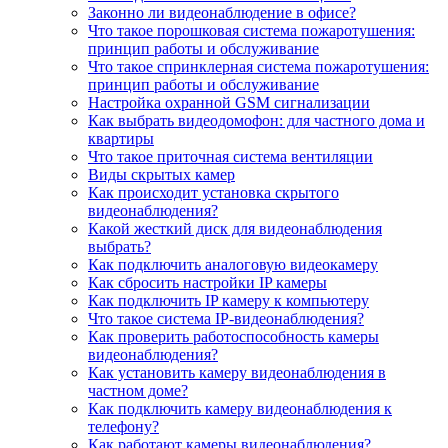
Законно ли видеонаблюдение в офисе?
Что такое порошковая система пожаротушения:
принцип работы и обслуживание
Что такое спринклерная система пожаротушения:
принцип работы и обслуживание
Настройка охранной GSM сигнализации
Как выбрать видеодомофон: для частного дома и
квартиры
Что такое приточная система вентиляции
Виды скрытых камер
Как происходит установка скрытого
видеонаблюдения?
Какой жесткий диск для видеонаблюдения
выбрать?
Как подключить аналоговую видеокамеру
Как сбросить настройки IP камеры
Как подключить IP камеру к компьютеру
Что такое система IP-видеонаблюдения?
Как проверить работоспособность камеры
видеонаблюдения?
Как установить камеру видеонаблюдения в
частном доме?
Как подключить камеру видеонаблюдения к
телефону?
Как работают камеры видеонаблюдения?