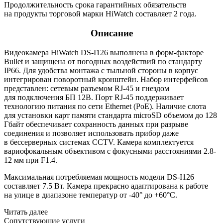
Продолжительность срока гарантийных обязательств
на продукты торговой марки HiWatch составляет 2 года.
Описание
Видеокамера HiWatch DS-I126 выполнена в форм-факторе
Bullet и защищена от погодных воздействий по стандарту
IP66. Для удобства монтажа с тыльной стороны в корпус
интегрирован поворотный кронштейн. Набор интерфейсов
представлен: сетевым разъемом RJ-45 и гнездом
для подключения БП 12В. Порт RJ-45 поддерживает
технологию питания по сети Ethernet
(PoE
). Наличие слота
для установки карт памяти стандарта microSD объемом до 128
Гбайт обеспечивает сохранность данных при разрыве
соединения и позволяет использовать прибор даже
в бессерверных системах CCTV. Камера комплектуется
вариофокальным объективом с фокусными расстояниями 2.8-
12 мм при F1.4.
Максимальная потребляемая мощность модели DS-I126
составляет 7.5 Вт. Камера прекрасно адаптирована к работе
на улице в диапазоне температур от -40° до +60°C.
Читать далее
Сопутствующие услуги