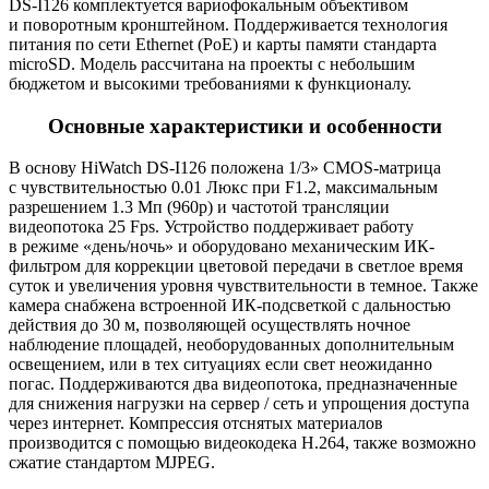
DS-I126 комплектуется вариофокальным объективом
и поворотным кронштейном. Поддерживается технология
питания по сети Ethernet
(PoE
) и карты памяти стандарта
microSD. Модель рассчитана на проекты с небольшим
бюджетом и высокими требованиями к функционалу.
Основные характеристики и особенности
В основу HiWatch DS-I126 положена 1/3» CMOS-матрица
с чувствительностью 0.01 Люкс при F1.2, максимальным
разрешением 1.3 Мп
(960p
) и частотой трансляции
видеопотока 25 Fps. Устройство поддерживает работу
в режиме
«день
/ночь» и оборудовано механическим ИК-
фильтром для коррекции цветовой передачи в светлое время
суток и увеличения уровня чувствительности в темное. Также
камера снабжена встроенной ИК-подсветкой с дальностью
действия до 30 м, позволяющей осуществлять ночное
наблюдение площадей, необорудованных дополнительным
освещением, или в тех ситуациях если свет неожиданно
погас. Поддерживаются два видеопотока, предназначенные
для снижения нагрузки на сервер / сеть и упрощения доступа
через интернет. Компрессия отснятых материалов
производится с помощью видеокодека H.264, также возможно
сжатие стандартом MJPEG.