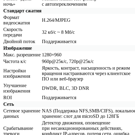
ночь»
с автопереключением
Стандарт сжатия
Формат
H.264/MJPEG
видеосжатия
Скорость
32 кб/с ~ 8 Мб/с
передачи
Двойной поток
Поддерживается
Изображение
Макс. разрешение
1280×960
Частота к/с
960p@25к/с, 720p@25к/с
Яркость, контраст, насыщенность и режим
Настройки
вращения настраиваются через клиентское
изображения
ПО или веб-браузер
Улучшение
DWDR, BLC, 3D DNR
изображения
ROI
Поддерживается
Сеть
Сетевое хранение
NAS
(Поддержка
NFS,SMB/CIFS), локально
данных
хранение: слот для microSD до 128ГБ
Детектор движения, оповещение
Срабатывание
при несанкционированных действиях,
тревоги
конфликт IP-адресов, потеря сети, ошибка