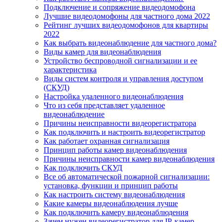
Подключение и сопряжение видеодомофона
Лучшие видеодомофоны для частного дома 2022
Рейтинг лучших видеодомофонов для квартиры
2022
Как выбрать видеонаблюдение для частного дома?
Виды камер для видеонаблюдения
Устройство беспроводной сигнализации и ее
характеристика
Виды систем контроля и управления доступом
(СКУД)
Настройка удаленного видеонаблюдения
Что из себя представляет удаленное
видеонаблюдение
Причины неисправности видеорегистратора
Как подключить и настроить видеорегистратор
Как работает охранная сигнализация
Принцип работы камер видеонаблюдения
Причины неисправности камер видеонаблюдения
Как подключить СКУД
Все об автоматической пожарной сигнализации:
установка, функции и принцип работы
Как настроить систему видеонаблюдения
Какие камеры видеонаблюдения лучше
Как подключить камеру видеонаблюдения
Зачем нужен видеорегистратор для IP-камер