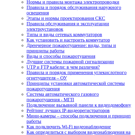
Нормы и правила монтажа электропроводки
Правила и порядок обслуживания наружного
освещения
Этапы и нормы проектирования СКС
Правила обслуживания и эксплуатации
электроустановок
Типы и виды сетевых коммутаторов
Как установить и настроить коммутатор
Дренчерное пожаротушение: виды, типы и
принципы работы
Виды и способы пожаротушения
Лучшие системы пожарной сигнализации
UTP и FTP кабели: в чем различия?
Правила и порядок применения углекислотного
огнетушителя – ОУ
Принципы установки автоматической системы
пожаротушения
Система автоматического газового
пожаротушения - МГП
Подключение вызывной панели к видеодомофону
Рейтинг лучших IP-видеорегистраторов
Мини-камеры – способы подключения и принцип
работы
Как подключить Wi-Fi видеонаблюдение
Как определиться с выбором видеонаблюдения на