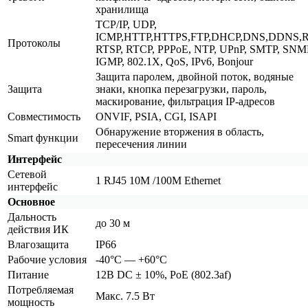
хранилища
TCP/IP, UDP,
ICMP,HTTP,HTTPS,FTP,DHCP,DNS,DDNS,R
Протоколы
RTSP, RTCP, PPPoE, NTP, UPnP, SMTP, SNM
IGMP, 802.1X, QoS, IPv6, Bonjour
Защита паролем, двойной поток, водяные
Защита
знаки, кнопка перезагрузки, пароль,
маскирование, фильтрация IP-адресов
Совместимость
ONVIF, PSIA, CGI, ISAPI
Обнаружение вторжения в область,
Smart функции
пересечения линии
Интерфейс
Сетевой
1 RJ45 10M /100M Ethernet
интерфейс
Основное
Дальность
до 30 м
действия ИК
Влагозащита
IP66
Рабочие условия
-40°С — +60°С
Питание
12В DC ± 10%, PoE
(802
.3af)
Потребляемая
Макс. 7.5 Вт
мощность