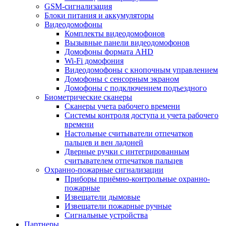
GSM-сигнализация
Блоки питания и аккумуляторы
Видеодомофоны
Комплекты видеодомофонов
Вызывные панели видеодомофонов
Домофоны формата AHD
Wi-Fi домофония
Видеодомофоны с кнопочным управлением
Домофоны с сенсорным экраном
Домофоны с подключением подъездного
Биометрические сканеры
Сканеры учета рабочего времени
Системы контроля доступа и учета рабочего
времени
Настольные считыватели отпечатков
пальцев и вен ладоней
Дверные ручки с интегрированным
считывателем отпечатков пальцев
Охранно-пожарные сигнализации
Приборы приёмно-контрольные охранно-
пожарные
Извещатели дымовые
Извещатели пожарные ручные
Сигнальные устройства
Партнеры