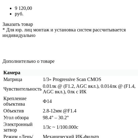
9 120,00
руб.
Заказать товар
* Для юр. лиц монтаж и установка систем рассчитывается
индивидуально
Дополнительно о товаре
Камера
Матрица
1/3» Progressive Scan CMOS
0.01лк @
(F1
.2, AGC вкл.), 0.014лк @
(F1
.4,
Чувствительность
AGC вкл.), 0лк с ИК
Крепление
Ф14
объектива
Объектив
2.8-12мм @F1.4
Угол обзора
98.4° – 30.2°
Электронный
1/3с ~ 1/100.000с
затвор
Режим
«День
/
Механический ИК-фильтр