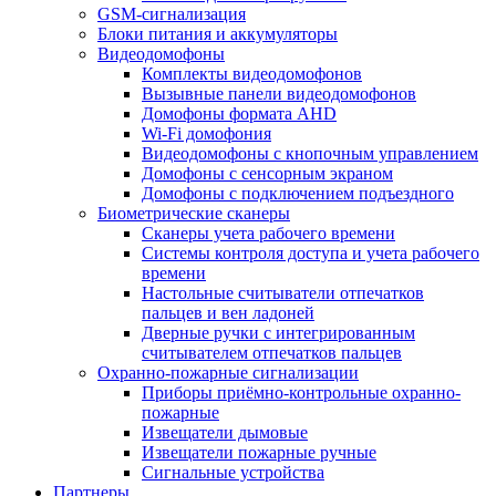
GSM-сигнализация
Блоки питания и аккумуляторы
Видеодомофоны
Комплекты видеодомофонов
Вызывные панели видеодомофонов
Домофоны формата AHD
Wi-Fi домофония
Видеодомофоны с кнопочным управлением
Домофоны с сенсорным экраном
Домофоны с подключением подъездного
Биометрические сканеры
Сканеры учета рабочего времени
Системы контроля доступа и учета рабочего
времени
Настольные считыватели отпечатков
пальцев и вен ладоней
Дверные ручки с интегрированным
считывателем отпечатков пальцев
Охранно-пожарные сигнализации
Приборы приёмно-контрольные охранно-
пожарные
Извещатели дымовые
Извещатели пожарные ручные
Сигнальные устройства
Партнеры