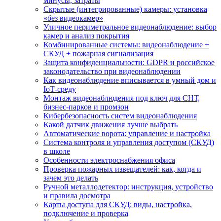
минусы, затраты
Скрытые (интегрированные) камеры: установка
«без видеокамер»
Уличное периметральное видеонаблюдение: выбор
камер и анализ покрытия
Комбинированные системы: видеонаблюдение +
СКУД + пожарная сигнализация
Защита конфиденциальности: GDPR и российское
законодательство при видеонаблюдении
Как видеонаблюдение вписывается в умный дом и
IoT‑среду
Монтаж видеонаблюдения под ключ для СНТ,
бизнес‑парков и промзон
Кибербезопасность систем видеонаблюдения
Какой датчик движения лучше выбрать
Автоматические ворота: управление и настройка
Система контроля и управления доступом (СКУД)
в школе
Особенности электроснабжения офиса
Проверка пожарных извещателей: как, когда и
зачем это делать
Ручной металлодетектор: инструкция, устройство
и правила досмотра
Карты доступа для СКУД: виды, настройка,
подключение и проверка