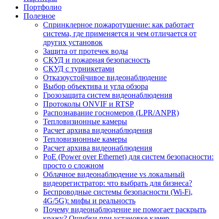
Портфолио
Полезное
Спринклерное пожаротушение: как работает
система, где применяется и чем отличается от
других установок
Защита от протечек воды
СКУД и пожарная безопасность
СКУД с турникетами
Отказоустойчивое видеонаблюдение
Выбор объектива и угла обзора
Грозозащита систем видеонаблюдения
Протоколы ONVIF и RTSP
Распознавание госномеров (LPR/ANPR)
Тепловизионные камеры
Расчет архива видеонаблюдения
Тепловизионные камеры
Расчет архива видеонаблюдения
PoE (Power over Ethernet) для систем безопасности:
просто о сложном
Облачное видеонаблюдение vs локальный
видеорегистратор: что выбрать для бизнеса?
Беспроводные системы безопасности (Wi-Fi,
4G/5G): мифы и реальность
Почему видеонаблюдение не помогает раскрыть
кражу? Ошибки при установке камер