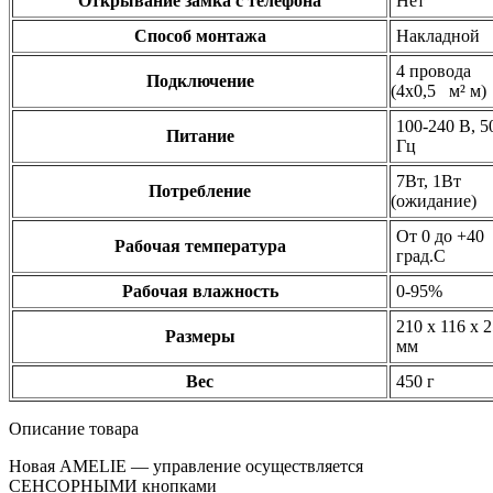
Открывание замка с телефона
Нет
Способ монтажа
Накладной
4 провода
Подключение
(4х0
,5 м² м)
100-240 В, 5
Питание
Гц
7Вт, 1Вт
Потребление
(ожидание
)
От 0 до +40
Рабочая температура
град.С
Рабочая влажность
0-95%
210 х 116 х 
Размеры
мм
Вес
450 г
Описание товара
Новая AMELIE — управление осуществляется
СЕНСОРНЫМИ кнопками