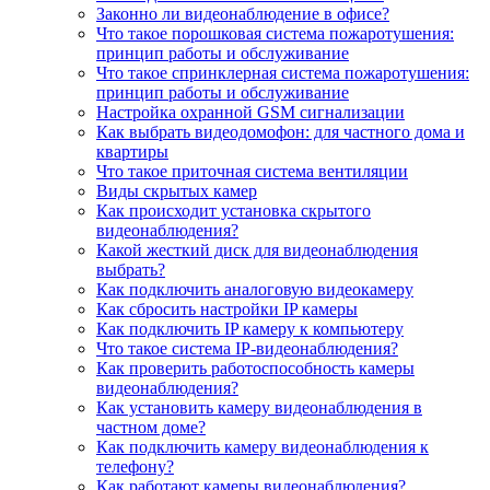
Законно ли видеонаблюдение в офисе?
Что такое порошковая система пожаротушения:
принцип работы и обслуживание
Что такое спринклерная система пожаротушения:
принцип работы и обслуживание
Настройка охранной GSM сигнализации
Как выбрать видеодомофон: для частного дома и
квартиры
Что такое приточная система вентиляции
Виды скрытых камер
Как происходит установка скрытого
видеонаблюдения?
Какой жесткий диск для видеонаблюдения
выбрать?
Как подключить аналоговую видеокамеру
Как сбросить настройки IP камеры
Как подключить IP камеру к компьютеру
Что такое система IP-видеонаблюдения?
Как проверить работоспособность камеры
видеонаблюдения?
Как установить камеру видеонаблюдения в
частном доме?
Как подключить камеру видеонаблюдения к
телефону?
Как работают камеры видеонаблюдения?