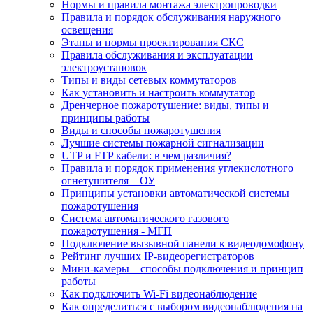
Нормы и правила монтажа электропроводки
Правила и порядок обслуживания наружного
освещения
Этапы и нормы проектирования СКС
Правила обслуживания и эксплуатации
электроустановок
Типы и виды сетевых коммутаторов
Как установить и настроить коммутатор
Дренчерное пожаротушение: виды, типы и
принципы работы
Виды и способы пожаротушения
Лучшие системы пожарной сигнализации
UTP и FTP кабели: в чем различия?
Правила и порядок применения углекислотного
огнетушителя – ОУ
Принципы установки автоматической системы
пожаротушения
Система автоматического газового
пожаротушения - МГП
Подключение вызывной панели к видеодомофону
Рейтинг лучших IP-видеорегистраторов
Мини-камеры – способы подключения и принцип
работы
Как подключить Wi-Fi видеонаблюдение
Как определиться с выбором видеонаблюдения на