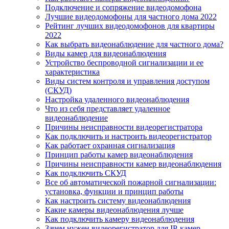
Подключение и сопряжение видеодомофона
Лучшие видеодомофоны для частного дома 2022
Рейтинг лучших видеодомофонов для квартиры
2022
Как выбрать видеонаблюдение для частного дома?
Виды камер для видеонаблюдения
Устройство беспроводной сигнализации и ее
характеристика
Виды систем контроля и управления доступом
(СКУД)
Настройка удаленного видеонаблюдения
Что из себя представляет удаленное
видеонаблюдение
Причины неисправности видеорегистратора
Как подключить и настроить видеорегистратор
Как работает охранная сигнализация
Принцип работы камер видеонаблюдения
Причины неисправности камер видеонаблюдения
Как подключить СКУД
Все об автоматической пожарной сигнализации:
установка, функции и принцип работы
Как настроить систему видеонаблюдения
Какие камеры видеонаблюдения лучше
Как подключить камеру видеонаблюдения
Зачем нужен видеорегистратор для IP-камер