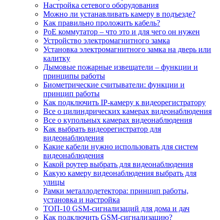
Настройка сетевого оборудования
Можно ли устанавливать камеру в подъезде?
Как правильно проложить кабель?
PoE коммутатор – что это и для чего он нужен
Устройство электромагнитного замка
Установка электромагнитного замка на дверь или
калитку
Дымовые пожарные извещатели – функции и
принципы работы
Биометрические считыватели: функции и
принцип работы
Как подключить IP-камеру к видеорегистратору
Все о цилиндрических камерах видеонаблюдения
Все о купольных камерах видеонаблюдения
Как выбрать видеорегистратор для
видеонаблюдения
Какие кабели нужно использовать для систем
видеонаблюдения
Какой роутер выбрать для видеонаблюдения
Какую камеру видеонаблюдения выбрать для
улицы
Рамки металлодетектора: принцип работы,
установка и настройка
ТОП-10 GSM-сигнализаций для дома и дач
Как подключить GSM-сигнализацию?