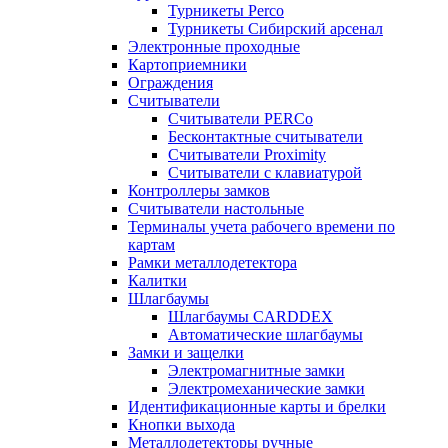
Турникеты Perco
Турникеты Сибирский арсенал
Электронные проходные
Картоприемники
Ограждения
Считыватели
Считыватели PERCo
Бесконтактные считыватели
Считыватели Proximity
Считыватели с клавиатурой
Контроллеры замков
Считыватели настольные
Терминалы учета рабочего времени по
картам
Рамки металлодетектора
Калитки
Шлагбаумы
Шлагбаумы CARDDEX
Автоматические шлагбаумы
Замки и защелки
Электромагнитные замки
Электромеханические замки
Идентификационные карты и брелки
Кнопки выхода
Металлодетекторы ручные