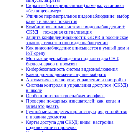
минусы, затраты
Скрытые (интегрированные) камеры: установка
«без видеокамер»
Уличное периметральное видеонаблюдение: выбор
камер и анализ покрытия
Комбинированные системы: видеонаблюдение +
СКУД + пожарная сигнализация
Защита конфиденциальности: GDPR и российское
законодательство при видеонаблюдении
Как видеонаблюдение вписывается в умный дом и
IoT‑среду
Монтаж видеонаблюдения под ключ для СНТ,
бизнес‑парков и промзон
Кибербезопасность систем видеонаблюдения
Какой датчик движения лучше выбрать
Автоматические ворота: управление и настройка
Система контроля и управления доступом (СКУД)
в школе
Особенности электроснабжения офиса
Проверка пожарных извещателей: как, когда и
зачем это делать
Ручной металлодетектор: инструкция, устройство
и правила досмотра
Карты доступа для СКУД: виды, настройка,
подключение и проверка