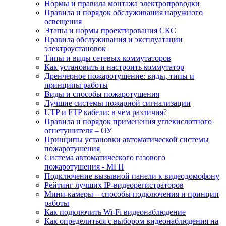
Нормы и правила монтажа электропроводки
Правила и порядок обслуживания наружного
освещения
Этапы и нормы проектирования СКС
Правила обслуживания и эксплуатации
электроустановок
Типы и виды сетевых коммутаторов
Как установить и настроить коммутатор
Дренчерное пожаротушение: виды, типы и
принципы работы
Виды и способы пожаротушения
Лучшие системы пожарной сигнализации
UTP и FTP кабели: в чем различия?
Правила и порядок применения углекислотного
огнетушителя – ОУ
Принципы установки автоматической системы
пожаротушения
Система автоматического газового
пожаротушения - МГП
Подключение вызывной панели к видеодомофону
Рейтинг лучших IP-видеорегистраторов
Мини-камеры – способы подключения и принцип
работы
Как подключить Wi-Fi видеонаблюдение
Как определиться с выбором видеонаблюдения на