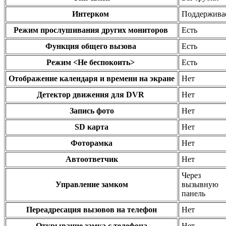
Интерком
Поддержива
Режим прослушивания других мониторов
Есть
Функция общего вызова
Есть
Режим <Не беспокоить>
Есть
Отображение календаря и времени на экране
Нет
Детектор движения для DVR
Нет
Запись фото
Нет
SD карта
Нет
Фоторамка
Нет
Автоответчик
Нет
Через
Управление замком
вызывную
панель
Переадресация вызовов на телефон
Нет
Открывание замка с телефона
Нет