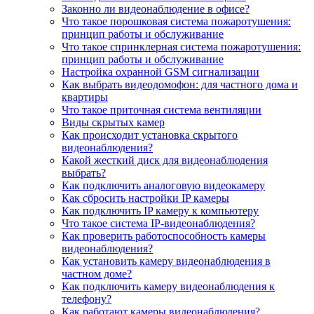
Законно ли видеонаблюдение в офисе?
Что такое порошковая система пожаротушения:
принцип работы и обслуживание
Что такое спринклерная система пожаротушения:
принцип работы и обслуживание
Настройка охранной GSM сигнализации
Как выбрать видеодомофон: для частного дома и
квартиры
Что такое приточная система вентиляции
Виды скрытых камер
Как происходит установка скрытого
видеонаблюдения?
Какой жесткий диск для видеонаблюдения
выбрать?
Как подключить аналоговую видеокамеру
Как сбросить настройки IP камеры
Как подключить IP камеру к компьютеру
Что такое система IP-видеонаблюдения?
Как проверить работоспособность камеры
видеонаблюдения?
Как установить камеру видеонаблюдения в
частном доме?
Как подключить камеру видеонаблюдения к
телефону?
Как работают камеры видеонаблюдения?