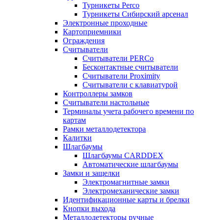
Турникеты Perco
Турникеты Сибирский арсенал
Электронные проходные
Картоприемники
Ограждения
Считыватели
Считыватели PERCo
Бесконтактные считыватели
Считыватели Proximity
Считыватели с клавиатурой
Контроллеры замков
Считыватели настольные
Терминалы учета рабочего времени по
картам
Рамки металлодетектора
Калитки
Шлагбаумы
Шлагбаумы CARDDEX
Автоматические шлагбаумы
Замки и защелки
Электромагнитные замки
Электромеханические замки
Идентификационные карты и брелки
Кнопки выхода
Металлодетекторы ручные