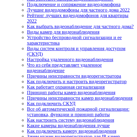
Подключение и сопряжение видеодомофона
Лучшие видеодомофоны для частного дома 2022
Рейтинг лучших видеодомофонов для квартиры
2022
Как выбрать видеонаблюдение для частного дома?
Виды камер для видеонаблюдения
Устройство беспроводной сигнализации и ее
характеристика
Виды систем контроля и управления доступом
(СКУД)
Настройка удаленного видеонаблюдения
Что из себя представляет удаленное
видеонаблюдение
Причины неисправности видеорегистратора
Как подключить и настроить видеорегистратор
Как работает охранная сигнализация
Принцип работы камер видеонаблюдения
Причины неисправности камер видеонаблюдения
Как подключить СКУД
Все об автоматической пожарной сигнализации:
установка, функции и принцип работы
Как настроить систему видеонаблюдения
Какие камеры видеонаблюдения лучше
Как подключить камеру видеонаблюдения
Зачем нужен видеорегистратор для IP-камер