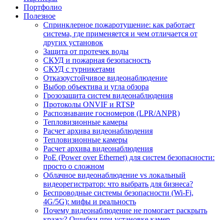
Портфолио
Полезное
Спринклерное пожаротушение: как работает
система, где применяется и чем отличается от
других установок
Защита от протечек воды
СКУД и пожарная безопасность
СКУД с турникетами
Отказоустойчивое видеонаблюдение
Выбор объектива и угла обзора
Грозозащита систем видеонаблюдения
Протоколы ONVIF и RTSP
Распознавание госномеров (LPR/ANPR)
Тепловизионные камеры
Расчет архива видеонаблюдения
Тепловизионные камеры
Расчет архива видеонаблюдения
PoE (Power over Ethernet) для систем безопасности:
просто о сложном
Облачное видеонаблюдение vs локальный
видеорегистратор: что выбрать для бизнеса?
Беспроводные системы безопасности (Wi-Fi,
4G/5G): мифы и реальность
Почему видеонаблюдение не помогает раскрыть
кражу? Ошибки при установке камер