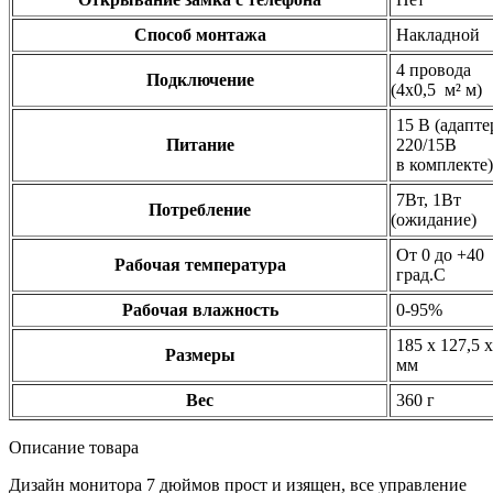
Способ монтажа
Накладной
4 провода
Подключение
(4х0
,5 м² м)
15 В
(адапте
Питание
220/15В
в комплекте)
7Вт, 1Вт
Потребление
(ожидание
)
От 0 до +40
Рабочая температура
град.С
Рабочая влажность
0-95%
185 х 127,5 х
Размеры
мм
Вес
360 г
Описание товара
Дизайн монитора 7 дюймов прост и изящен, все управление