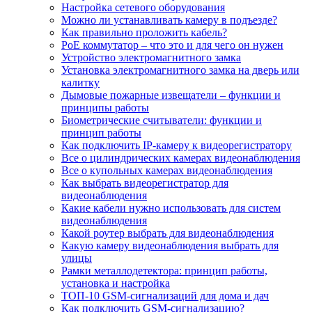
Настройка сетевого оборудования
Можно ли устанавливать камеру в подъезде?
Как правильно проложить кабель?
PoE коммутатор – что это и для чего он нужен
Устройство электромагнитного замка
Установка электромагнитного замка на дверь или
калитку
Дымовые пожарные извещатели – функции и
принципы работы
Биометрические считыватели: функции и
принцип работы
Как подключить IP-камеру к видеорегистратору
Все о цилиндрических камерах видеонаблюдения
Все о купольных камерах видеонаблюдения
Как выбрать видеорегистратор для
видеонаблюдения
Какие кабели нужно использовать для систем
видеонаблюдения
Какой роутер выбрать для видеонаблюдения
Какую камеру видеонаблюдения выбрать для
улицы
Рамки металлодетектора: принцип работы,
установка и настройка
ТОП-10 GSM-сигнализаций для дома и дач
Как подключить GSM-сигнализацию?