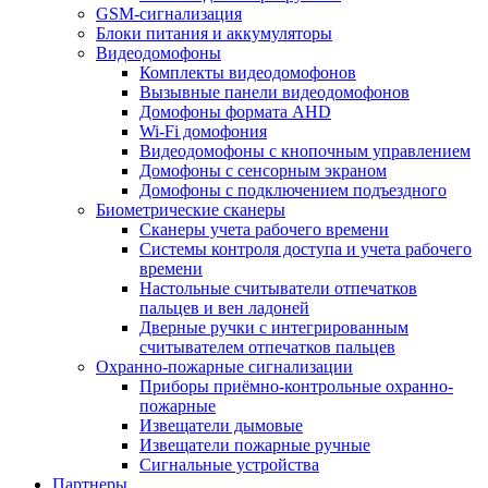
GSM-сигнализация
Блоки питания и аккумуляторы
Видеодомофоны
Комплекты видеодомофонов
Вызывные панели видеодомофонов
Домофоны формата AHD
Wi-Fi домофония
Видеодомофоны с кнопочным управлением
Домофоны с сенсорным экраном
Домофоны с подключением подъездного
Биометрические сканеры
Сканеры учета рабочего времени
Системы контроля доступа и учета рабочего
времени
Настольные считыватели отпечатков
пальцев и вен ладоней
Дверные ручки с интегрированным
считывателем отпечатков пальцев
Охранно-пожарные сигнализации
Приборы приёмно-контрольные охранно-
пожарные
Извещатели дымовые
Извещатели пожарные ручные
Сигнальные устройства
Партнеры