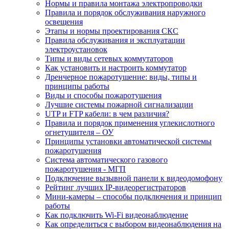
Нормы и правила монтажа электропроводки
Правила и порядок обслуживания наружного
освещения
Этапы и нормы проектирования СКС
Правила обслуживания и эксплуатации
электроустановок
Типы и виды сетевых коммутаторов
Как установить и настроить коммутатор
Дренчерное пожаротушение: виды, типы и
принципы работы
Виды и способы пожаротушения
Лучшие системы пожарной сигнализации
UTP и FTP кабели: в чем различия?
Правила и порядок применения углекислотного
огнетушителя – ОУ
Принципы установки автоматической системы
пожаротушения
Система автоматического газового
пожаротушения - МГП
Подключение вызывной панели к видеодомофону
Рейтинг лучших IP-видеорегистраторов
Мини-камеры – способы подключения и принцип
работы
Как подключить Wi-Fi видеонаблюдение
Как определиться с выбором видеонаблюдения на