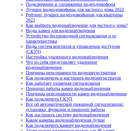
Подключение и сопряжение видеодомофона
Лучшие видеодомофоны для частного дома 2022
Рейтинг лучших видеодомофонов для квартиры
2022
Как выбрать видеонаблюдение для частного дома?
Виды камер для видеонаблюдения
Устройство беспроводной сигнализации и ее
характеристика
Виды систем контроля и управления доступом
(СКУД)
Настройка удаленного видеонаблюдения
Что из себя представляет удаленное
видеонаблюдение
Причины неисправности видеорегистратора
Как подключить и настроить видеорегистратор
Как работает охранная сигнализация
Принцип работы камер видеонаблюдения
Причины неисправности камер видеонаблюдения
Как подключить СКУД
Все об автоматической пожарной сигнализации:
установка, функции и принцип работы
Как настроить систему видеонаблюдения
Какие камеры видеонаблюдения лучше
Как подключить камеру видеонаблюдения
Зачем нужен видеорегистратор для IP-камер