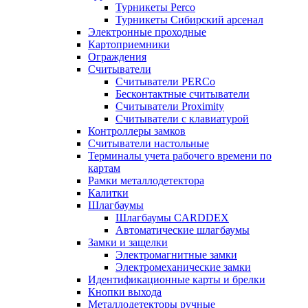
Турникеты Perco
Турникеты Сибирский арсенал
Электронные проходные
Картоприемники
Ограждения
Считыватели
Считыватели PERCo
Бесконтактные считыватели
Считыватели Proximity
Считыватели с клавиатурой
Контроллеры замков
Считыватели настольные
Терминалы учета рабочего времени по
картам
Рамки металлодетектора
Калитки
Шлагбаумы
Шлагбаумы CARDDEX
Автоматические шлагбаумы
Замки и защелки
Электромагнитные замки
Электромеханические замки
Идентификационные карты и брелки
Кнопки выхода
Металлодетекторы ручные