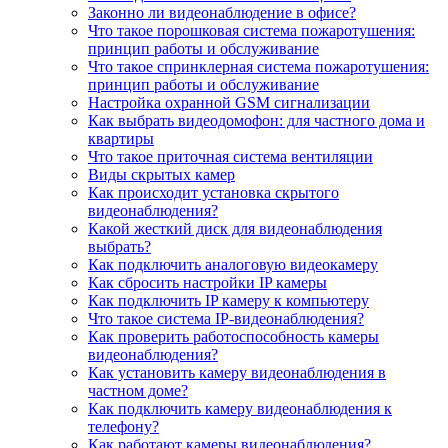
Законно ли видеонаблюдение в офисе?
Что такое порошковая система пожаротушения:
принцип работы и обслуживание
Что такое спринклерная система пожаротушения:
принцип работы и обслуживание
Настройка охранной GSM сигнализации
Как выбрать видеодомофон: для частного дома и
квартиры
Что такое приточная система вентиляции
Виды скрытых камер
Как происходит установка скрытого
видеонаблюдения?
Какой жесткий диск для видеонаблюдения
выбрать?
Как подключить аналоговую видеокамеру
Как сбросить настройки IP камеры
Как подключить IP камеру к компьютеру
Что такое система IP-видеонаблюдения?
Как проверить работоспособность камеры
видеонаблюдения?
Как установить камеру видеонаблюдения в
частном доме?
Как подключить камеру видеонаблюдения к
телефону?
Как работают камеры видеонаблюдения?