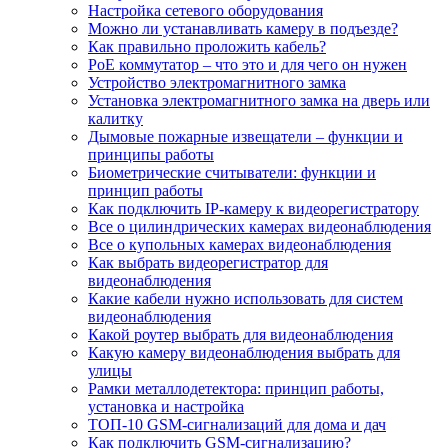
Настройка сетевого оборудования
Можно ли устанавливать камеру в подъезде?
Как правильно проложить кабель?
PoE коммутатор – что это и для чего он нужен
Устройство электромагнитного замка
Установка электромагнитного замка на дверь или
калитку
Дымовые пожарные извещатели – функции и
принципы работы
Биометрические считыватели: функции и
принцип работы
Как подключить IP-камеру к видеорегистратору
Все о цилиндрических камерах видеонаблюдения
Все о купольных камерах видеонаблюдения
Как выбрать видеорегистратор для
видеонаблюдения
Какие кабели нужно использовать для систем
видеонаблюдения
Какой роутер выбрать для видеонаблюдения
Какую камеру видеонаблюдения выбрать для
улицы
Рамки металлодетектора: принцип работы,
установка и настройка
ТОП-10 GSM-сигнализаций для дома и дач
Как подключить GSM-сигнализацию?