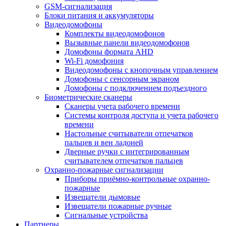
GSM-сигнализация
Блоки питания и аккумуляторы
Видеодомофоны
Комплекты видеодомофонов
Вызывные панели видеодомофонов
Домофоны формата AHD
Wi-Fi домофония
Видеодомофоны с кнопочным управлением
Домофоны с сенсорным экраном
Домофоны с подключением подъездного
Биометрические сканеры
Сканеры учета рабочего времени
Системы контроля доступа и учета рабочего
времени
Настольные считыватели отпечатков
пальцев и вен ладоней
Дверные ручки с интегрированным
считывателем отпечатков пальцев
Охранно-пожарные сигнализации
Приборы приёмно-контрольные охранно-
пожарные
Извещатели дымовые
Извещатели пожарные ручные
Сигнальные устройства
Партнеры