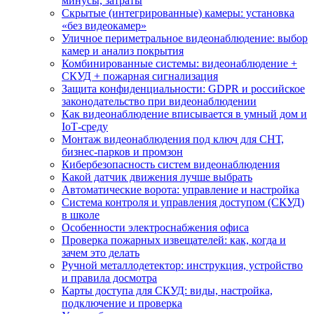
минусы, затраты
Скрытые (интегрированные) камеры: установка
«без видеокамер»
Уличное периметральное видеонаблюдение: выбор
камер и анализ покрытия
Комбинированные системы: видеонаблюдение +
СКУД + пожарная сигнализация
Защита конфиденциальности: GDPR и российское
законодательство при видеонаблюдении
Как видеонаблюдение вписывается в умный дом и
IoT‑среду
Монтаж видеонаблюдения под ключ для СНТ,
бизнес‑парков и промзон
Кибербезопасность систем видеонаблюдения
Какой датчик движения лучше выбрать
Автоматические ворота: управление и настройка
Система контроля и управления доступом (СКУД)
в школе
Особенности электроснабжения офиса
Проверка пожарных извещателей: как, когда и
зачем это делать
Ручной металлодетектор: инструкция, устройство
и правила досмотра
Карты доступа для СКУД: виды, настройка,
подключение и проверка