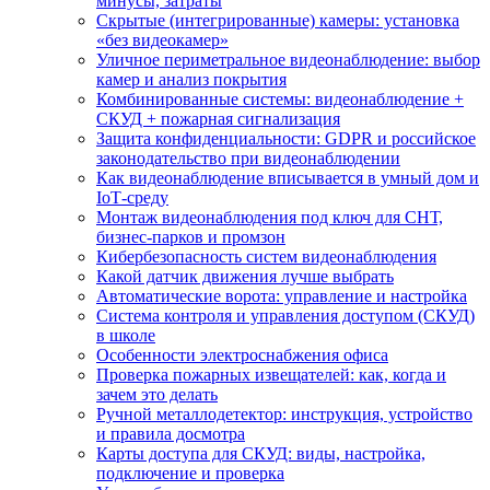
минусы, затраты
Скрытые (интегрированные) камеры: установка
«без видеокамер»
Уличное периметральное видеонаблюдение: выбор
камер и анализ покрытия
Комбинированные системы: видеонаблюдение +
СКУД + пожарная сигнализация
Защита конфиденциальности: GDPR и российское
законодательство при видеонаблюдении
Как видеонаблюдение вписывается в умный дом и
IoT‑среду
Монтаж видеонаблюдения под ключ для СНТ,
бизнес‑парков и промзон
Кибербезопасность систем видеонаблюдения
Какой датчик движения лучше выбрать
Автоматические ворота: управление и настройка
Система контроля и управления доступом (СКУД)
в школе
Особенности электроснабжения офиса
Проверка пожарных извещателей: как, когда и
зачем это делать
Ручной металлодетектор: инструкция, устройство
и правила досмотра
Карты доступа для СКУД: виды, настройка,
подключение и проверка