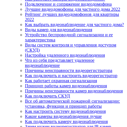
Подключение и сопряжение видеодомофона
Лучшие видеодомофоны для частного дома 2022
Рейтинг лучших видеодомофонов для квартиры
2022
Как выбрать видеонаблюдение для частного дома?
Виды камер для видеонаблюдения
Устройство беспроводной сигнализации и ее
характеристика
Виды систем контроля и управления доступом
(СКУД)
Настройка удаленного видеонаблюдения
Что из себя представляет удаленное
видеонаблюдение
Причины неисправности видеорегистратора
Как подключить и настроить видеорегистратор
Как работает охранная сигнализация
Принцип работы камер видеонаблюдения
Причины неисправности камер видеонаблюдения
Как подключить СКУД
Все об автоматической пожарной сигнализации:
установка, функции и принцип работы
Как настроить систему видеонаблюдения
Какие камеры видеонаблюдения лучше
Как подключить камеру видеонаблюдения
Зачем нужен видеорегистратор для IP-камер