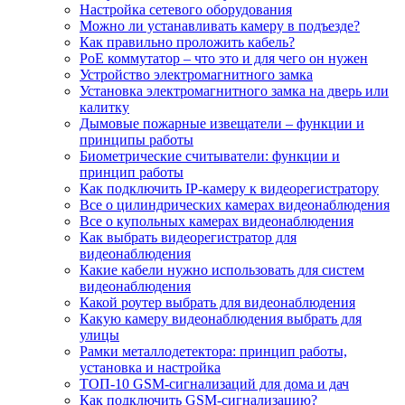
Настройка сетевого оборудования
Можно ли устанавливать камеру в подъезде?
Как правильно проложить кабель?
PoE коммутатор – что это и для чего он нужен
Устройство электромагнитного замка
Установка электромагнитного замка на дверь или
калитку
Дымовые пожарные извещатели – функции и
принципы работы
Биометрические считыватели: функции и
принцип работы
Как подключить IP-камеру к видеорегистратору
Все о цилиндрических камерах видеонаблюдения
Все о купольных камерах видеонаблюдения
Как выбрать видеорегистратор для
видеонаблюдения
Какие кабели нужно использовать для систем
видеонаблюдения
Какой роутер выбрать для видеонаблюдения
Какую камеру видеонаблюдения выбрать для
улицы
Рамки металлодетектора: принцип работы,
установка и настройка
ТОП-10 GSM-сигнализаций для дома и дач
Как подключить GSM-сигнализацию?