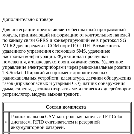
Дополнительно о товаре
Для интеграции предоставляется бесплатный программный
модуль, принимающий информацию от контрольных панелей
по каналу связи GPRS и конвертирующий ее в протокол SG-
MLR2 для передачи в СОМ порт ПО ПЦН. Возможность
удаленного управления с помощью SMS, удаленные
настройки конфигурации. Функционал прослушки
помещения, а также двухсторонняя аудио связь. Удаленное
управление электроприборами через радиоканальные розетки
TS-Socket. Широкий ассортимент дополнительных
радиоканальных устройств: клавиатура, датчики обнаружения
газов
(взрывоопасных
и угарный СО), датчик обнаружения
дыма, сирены, датчики открытия металлических дверей/ворот,
ретранслятор, модуль выхода тревоги.
Состав комплекта
Радиоканальная GSM контрольная панель с TFT Color
•
дисплеем, RFID считывателем и резервной
аккумуляторной батареей.