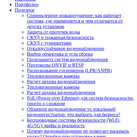
Портфолио
Полезное
Спринклерное пожаротушение: как работает
система, где применяется и чем отличается от
других установок
Защита от протечек воды
СКУД и пожарная безопасность
СКУД с турникетами
Отказоустойчивое видеонаблюдение
Выбор объектива и угла обзора
Грозозащита систем видеонаблюдения
Протоколы ONVIF и RTSP
Распознавание госномеров (LPR/ANPR)
Тепловизионные камеры
Расчет архива видеонаблюдения
Тепловизионные камеры
Расчет архива видеонаблюдения
PoE (Power over Ethernet) для систем безопасности:
просто о сложном
Облачное видеонаблюдение vs локальный
видеорегистратор: что выбрать для бизнеса?
Беспроводные системы безопасности (Wi-Fi,
4G/5G): мифы и реальность
Почему видеонаблюдение не помогает раскрыть
кражу? Ошибки при установке камер