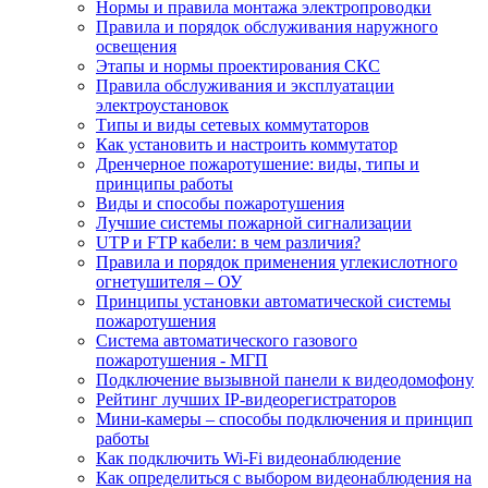
Нормы и правила монтажа электропроводки
Правила и порядок обслуживания наружного
освещения
Этапы и нормы проектирования СКС
Правила обслуживания и эксплуатации
электроустановок
Типы и виды сетевых коммутаторов
Как установить и настроить коммутатор
Дренчерное пожаротушение: виды, типы и
принципы работы
Виды и способы пожаротушения
Лучшие системы пожарной сигнализации
UTP и FTP кабели: в чем различия?
Правила и порядок применения углекислотного
огнетушителя – ОУ
Принципы установки автоматической системы
пожаротушения
Система автоматического газового
пожаротушения - МГП
Подключение вызывной панели к видеодомофону
Рейтинг лучших IP-видеорегистраторов
Мини-камеры – способы подключения и принцип
работы
Как подключить Wi-Fi видеонаблюдение
Как определиться с выбором видеонаблюдения на