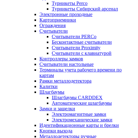
Турникеты Perco
Турникеты Сибирский арсенал
Электронные проходные
Картоприемники
Ограждения
Считыватели
Считыватели PERCo
Бесконтактные считыватели
Считыватели Proximity
Считыватели с клавиатурой
Контроллеры замков
Считыватели настольные
Терминалы учета рабочего времени по
картам
Рамки металлодетектора
Калитки
Шлагбаумы
Шлагбаумы CARDDEX
Автоматические шлагбаумы
Замки и защелки
Электромагнитные замки
Электромеханические замки
Идентификационные карты и брелки
Кнопки выхода
Металлодетекторы ручные