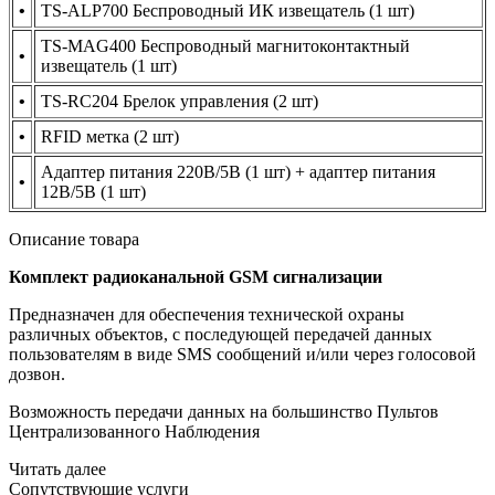
•
TS-ALP700 Беспроводный ИК извещатель
(1
шт)
TS-MAG400 Беспроводный магнитоконтактный
•
извещатель
(1
шт)
•
TS-RC204 Брелок управления
(2
шт)
•
RFID метка
(2
шт)
Адаптер питания 220В/5В
(1
шт) + адаптер питания
•
12В/5В
(1
шт)
Описание товара
Комплект радиоканальной GSM сигнализации
Предназначен для обеспечения технической охраны
различных объектов, с последующей передачей данных
пользователям в виде SMS сообщений и/или через голосовой
дозвон.
Возможность передачи данных на большинство Пультов
Централизованного Наблюдения
Читать далее
Сопутствующие услуги