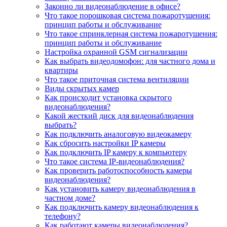
Законно ли видеонаблюдение в офисе?
Что такое порошковая система пожаротушения:
принцип работы и обслуживание
Что такое спринклерная система пожаротушения:
принцип работы и обслуживание
Настройка охранной GSM сигнализации
Как выбрать видеодомофон: для частного дома и
квартиры
Что такое приточная система вентиляции
Виды скрытых камер
Как происходит установка скрытого
видеонаблюдения?
Какой жесткий диск для видеонаблюдения
выбрать?
Как подключить аналоговую видеокамеру
Как сбросить настройки IP камеры
Как подключить IP камеру к компьютеру
Что такое система IP-видеонаблюдения?
Как проверить работоспособность камеры
видеонаблюдения?
Как установить камеру видеонаблюдения в
частном доме?
Как подключить камеру видеонаблюдения к
телефону?
Как работают камеры видеонаблюдения?