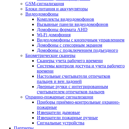
GSM-сигнализация
Блоки питания и аккумуляторы
Видеодомофоны
Комплекты видеодомофонов
Вызывные панели видеодомофонов
Домофоны формата AHD
Wi-Fi домофония
Видеодомофоны с кнопочным управлением
Домофоны с сенсорным экраном
Домофоны с подключением подъездного
Биометрические сканеры
Сканеры учета рабочего времени
Системы контроля доступа и учета рабочего
времени
Настольные считыватели отпечатков
пальцев и вен ладоней
Дверные ручки с интегрированным
считывателем отпечатков пальцев
Охранно-пожарные сигнализации
Приборы приёмно-контрольные охранно-
пожарные
Извещатели дымовые
Извещатели пожарные ручные
Сигнальные устройства
Партнеры