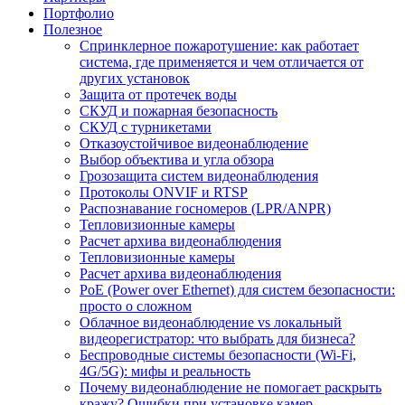
Портфолио
Полезное
Спринклерное пожаротушение: как работает
система, где применяется и чем отличается от
других установок
Защита от протечек воды
СКУД и пожарная безопасность
СКУД с турникетами
Отказоустойчивое видеонаблюдение
Выбор объектива и угла обзора
Грозозащита систем видеонаблюдения
Протоколы ONVIF и RTSP
Распознавание госномеров (LPR/ANPR)
Тепловизионные камеры
Расчет архива видеонаблюдения
Тепловизионные камеры
Расчет архива видеонаблюдения
PoE (Power over Ethernet) для систем безопасности:
просто о сложном
Облачное видеонаблюдение vs локальный
видеорегистратор: что выбрать для бизнеса?
Беспроводные системы безопасности (Wi-Fi,
4G/5G): мифы и реальность
Почему видеонаблюдение не помогает раскрыть
кражу? Ошибки при установке камер