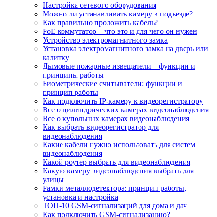
Настройка сетевого оборудования
Можно ли устанавливать камеру в подъезде?
Как правильно проложить кабель?
PoE коммутатор – что это и для чего он нужен
Устройство электромагнитного замка
Установка электромагнитного замка на дверь или
калитку
Дымовые пожарные извещатели – функции и
принципы работы
Биометрические считыватели: функции и
принцип работы
Как подключить IP-камеру к видеорегистратору
Все о цилиндрических камерах видеонаблюдения
Все о купольных камерах видеонаблюдения
Как выбрать видеорегистратор для
видеонаблюдения
Какие кабели нужно использовать для систем
видеонаблюдения
Какой роутер выбрать для видеонаблюдения
Какую камеру видеонаблюдения выбрать для
улицы
Рамки металлодетектора: принцип работы,
установка и настройка
ТОП-10 GSM-сигнализаций для дома и дач
Как подключить GSM-сигнализацию?