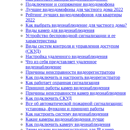
Подключение и сопряжение видеодомофона
Лучшие видеодомофоны для частного дома 2022
Рейтинг лучших видеодомофонов для квартиры
2022
Как выбрать видеонаблюдение для частного дома?
Виды камер для видеонаблюдения
Устройство беспроводной сигнализации и ее
характеристика
Виды систем контроля и управления доступом
(СКУД)
Настройка удаленного видеонаблюдения
Что из себя представляет удаленное
видеонаблюдение
Причины неисправности видеорегистратора
Как подключить и настроить видеорегистратор
Как работает охранная сигнализация
Принцип работы камер видеонаблюдения
Причины неисправности камер видеонаблюдения
Как подключить СКУД
Все об автоматической пожарной сигнализации:
установка, функции и принцип работы
Как настроить систему видеонаблюдения
Какие камеры видеонаблюдения лучше
Как подключить камеру видеонаблюдения
Зачем нужен видеорегистратор для IP-камер