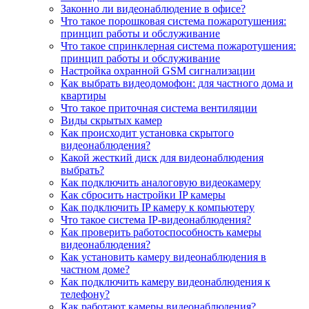
Законно ли видеонаблюдение в офисе?
Что такое порошковая система пожаротушения:
принцип работы и обслуживание
Что такое спринклерная система пожаротушения:
принцип работы и обслуживание
Настройка охранной GSM сигнализации
Как выбрать видеодомофон: для частного дома и
квартиры
Что такое приточная система вентиляции
Виды скрытых камер
Как происходит установка скрытого
видеонаблюдения?
Какой жесткий диск для видеонаблюдения
выбрать?
Как подключить аналоговую видеокамеру
Как сбросить настройки IP камеры
Как подключить IP камеру к компьютеру
Что такое система IP-видеонаблюдения?
Как проверить работоспособность камеры
видеонаблюдения?
Как установить камеру видеонаблюдения в
частном доме?
Как подключить камеру видеонаблюдения к
телефону?
Как работают камеры видеонаблюдения?