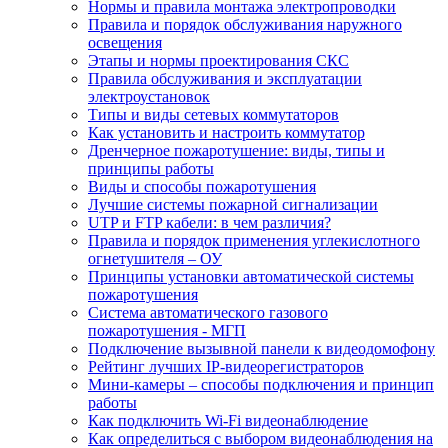
Нормы и правила монтажа электропроводки
Правила и порядок обслуживания наружного
освещения
Этапы и нормы проектирования СКС
Правила обслуживания и эксплуатации
электроустановок
Типы и виды сетевых коммутаторов
Как установить и настроить коммутатор
Дренчерное пожаротушение: виды, типы и
принципы работы
Виды и способы пожаротушения
Лучшие системы пожарной сигнализации
UTP и FTP кабели: в чем различия?
Правила и порядок применения углекислотного
огнетушителя – ОУ
Принципы установки автоматической системы
пожаротушения
Система автоматического газового
пожаротушения - МГП
Подключение вызывной панели к видеодомофону
Рейтинг лучших IP-видеорегистраторов
Мини-камеры – способы подключения и принцип
работы
Как подключить Wi-Fi видеонаблюдение
Как определиться с выбором видеонаблюдения на