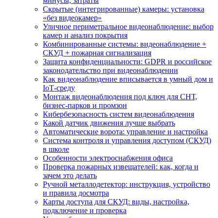
минусы, затраты
Скрытые (интегрированные) камеры: установка
«без видеокамер»
Уличное периметральное видеонаблюдение: выбор
камер и анализ покрытия
Комбинированные системы: видеонаблюдение +
СКУД + пожарная сигнализация
Защита конфиденциальности: GDPR и российское
законодательство при видеонаблюдении
Как видеонаблюдение вписывается в умный дом и
IoT‑среду
Монтаж видеонаблюдения под ключ для СНТ,
бизнес‑парков и промзон
Кибербезопасность систем видеонаблюдения
Какой датчик движения лучше выбрать
Автоматические ворота: управление и настройка
Система контроля и управления доступом (СКУД)
в школе
Особенности электроснабжения офиса
Проверка пожарных извещателей: как, когда и
зачем это делать
Ручной металлодетектор: инструкция, устройство
и правила досмотра
Карты доступа для СКУД: виды, настройка,
подключение и проверка