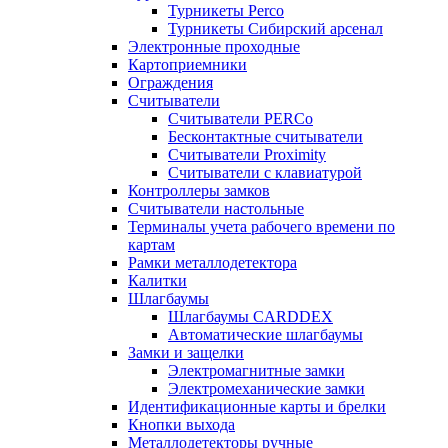
Турникеты Perco
Турникеты Сибирский арсенал
Электронные проходные
Картоприемники
Ограждения
Считыватели
Считыватели PERCo
Бесконтактные считыватели
Считыватели Proximity
Считыватели с клавиатурой
Контроллеры замков
Считыватели настольные
Терминалы учета рабочего времени по
картам
Рамки металлодетектора
Калитки
Шлагбаумы
Шлагбаумы CARDDEX
Автоматические шлагбаумы
Замки и защелки
Электромагнитные замки
Электромеханические замки
Идентификационные карты и брелки
Кнопки выхода
Металлодетекторы ручные