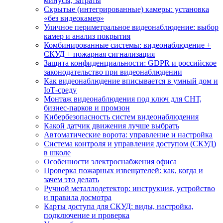
минусы, затраты
Скрытые (интегрированные) камеры: установка
«без видеокамер»
Уличное периметральное видеонаблюдение: выбор
камер и анализ покрытия
Комбинированные системы: видеонаблюдение +
СКУД + пожарная сигнализация
Защита конфиденциальности: GDPR и российское
законодательство при видеонаблюдении
Как видеонаблюдение вписывается в умный дом и
IoT‑среду
Монтаж видеонаблюдения под ключ для СНТ,
бизнес‑парков и промзон
Кибербезопасность систем видеонаблюдения
Какой датчик движения лучше выбрать
Автоматические ворота: управление и настройка
Система контроля и управления доступом (СКУД)
в школе
Особенности электроснабжения офиса
Проверка пожарных извещателей: как, когда и
зачем это делать
Ручной металлодетектор: инструкция, устройство
и правила досмотра
Карты доступа для СКУД: виды, настройка,
подключение и проверка