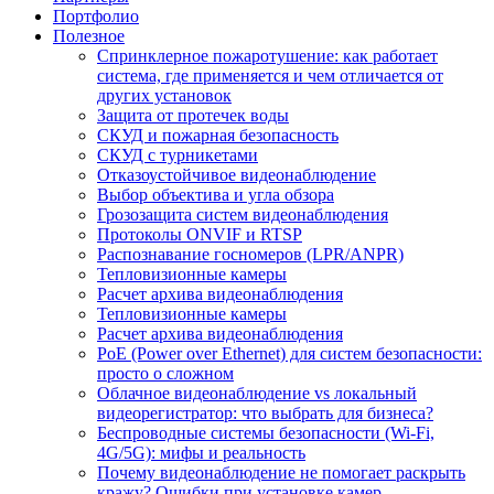
Портфолио
Полезное
Спринклерное пожаротушение: как работает
система, где применяется и чем отличается от
других установок
Защита от протечек воды
СКУД и пожарная безопасность
СКУД с турникетами
Отказоустойчивое видеонаблюдение
Выбор объектива и угла обзора
Грозозащита систем видеонаблюдения
Протоколы ONVIF и RTSP
Распознавание госномеров (LPR/ANPR)
Тепловизионные камеры
Расчет архива видеонаблюдения
Тепловизионные камеры
Расчет архива видеонаблюдения
PoE (Power over Ethernet) для систем безопасности:
просто о сложном
Облачное видеонаблюдение vs локальный
видеорегистратор: что выбрать для бизнеса?
Беспроводные системы безопасности (Wi-Fi,
4G/5G): мифы и реальность
Почему видеонаблюдение не помогает раскрыть
кражу? Ошибки при установке камер