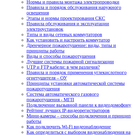
Нормы и правила монтажа электропроводки
Правила и порядок обслуживания наружного
освещения
Этапы и нормы проектирования СКС
Правила обслуживания и эксплуатации
электроустановок
Типы и виды сетевых коммутаторов
Как установить и настроить коммутатор
Дренчерное пожаротушение: виды, типы и
принципы работы
Виды и способы пожаротушения
Лучшие системы пожарной сигнализации
UTP и FTP кабели: в чем различия?
Правила и порядок применения углекислотного
огнетушителя – ОУ
Принципы установки автоматической системы
пожаротушения
Система автоматического газового
пожаротушения - МГП
Подключение вызывной панели к видеодомофону
Рейтинг лучших IP-видеорегистраторов
Мини-камеры – способы подключения и принцип
работы
Как подключить Wi-Fi видеонаблюдение
Как определиться с выбором видеонаблюдения на