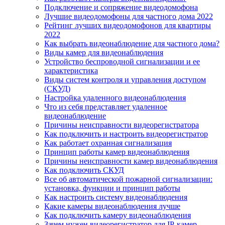
Подключение и сопряжение видеодомофона
Лучшие видеодомофоны для частного дома 2022
Рейтинг лучших видеодомофонов для квартиры
2022
Как выбрать видеонаблюдение для частного дома?
Виды камер для видеонаблюдения
Устройство беспроводной сигнализации и ее
характеристика
Виды систем контроля и управления доступом
(СКУД)
Настройка удаленного видеонаблюдения
Что из себя представляет удаленное
видеонаблюдение
Причины неисправности видеорегистратора
Как подключить и настроить видеорегистратор
Как работает охранная сигнализация
Принцип работы камер видеонаблюдения
Причины неисправности камер видеонаблюдения
Как подключить СКУД
Все об автоматической пожарной сигнализации:
установка, функции и принцип работы
Как настроить систему видеонаблюдения
Какие камеры видеонаблюдения лучше
Как подключить камеру видеонаблюдения
Зачем нужен видеорегистратор для IP-камер