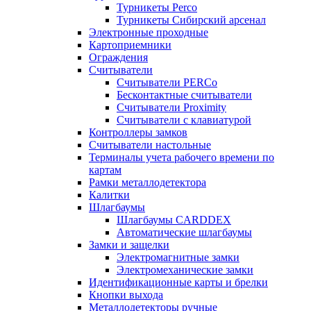
Турникеты Perco
Турникеты Сибирский арсенал
Электронные проходные
Картоприемники
Ограждения
Считыватели
Считыватели PERCo
Бесконтактные считыватели
Считыватели Proximity
Считыватели с клавиатурой
Контроллеры замков
Считыватели настольные
Терминалы учета рабочего времени по
картам
Рамки металлодетектора
Калитки
Шлагбаумы
Шлагбаумы CARDDEX
Автоматические шлагбаумы
Замки и защелки
Электромагнитные замки
Электромеханические замки
Идентификационные карты и брелки
Кнопки выхода
Металлодетекторы ручные