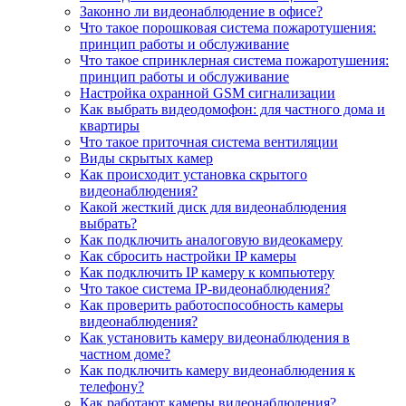
Законно ли видеонаблюдение в офисе?
Что такое порошковая система пожаротушения:
принцип работы и обслуживание
Что такое спринклерная система пожаротушения:
принцип работы и обслуживание
Настройка охранной GSM сигнализации
Как выбрать видеодомофон: для частного дома и
квартиры
Что такое приточная система вентиляции
Виды скрытых камер
Как происходит установка скрытого
видеонаблюдения?
Какой жесткий диск для видеонаблюдения
выбрать?
Как подключить аналоговую видеокамеру
Как сбросить настройки IP камеры
Как подключить IP камеру к компьютеру
Что такое система IP-видеонаблюдения?
Как проверить работоспособность камеры
видеонаблюдения?
Как установить камеру видеонаблюдения в
частном доме?
Как подключить камеру видеонаблюдения к
телефону?
Как работают камеры видеонаблюдения?