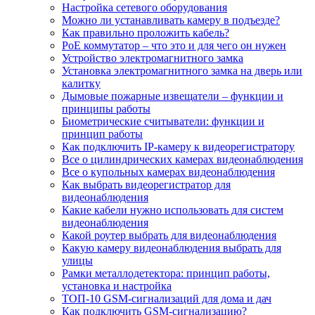
Настройка сетевого оборудования
Можно ли устанавливать камеру в подъезде?
Как правильно проложить кабель?
PoE коммутатор – что это и для чего он нужен
Устройство электромагнитного замка
Установка электромагнитного замка на дверь или
калитку
Дымовые пожарные извещатели – функции и
принципы работы
Биометрические считыватели: функции и
принцип работы
Как подключить IP-камеру к видеорегистратору
Все о цилиндрических камерах видеонаблюдения
Все о купольных камерах видеонаблюдения
Как выбрать видеорегистратор для
видеонаблюдения
Какие кабели нужно использовать для систем
видеонаблюдения
Какой роутер выбрать для видеонаблюдения
Какую камеру видеонаблюдения выбрать для
улицы
Рамки металлодетектора: принцип работы,
установка и настройка
ТОП-10 GSM-сигнализаций для дома и дач
Как подключить GSM-сигнализацию?