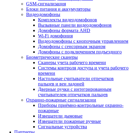
GSM-сигнализация
Блоки питания и аккумуляторы
Видеодомофоны
Комплекты видеодомофонов
Вызывные панели видеодомофонов
Домофоны формата AHD
Wi-Fi домофония
Видеодомофоны с кнопочным управлением
Домофоны с сенсорным экраном
Домофоны с подключением подъездного
Биометрические сканеры
Сканеры учета рабочего времени
Системы контроля доступа и учета рабочего
времени
Настольные считыватели отпечатков
пальцев и вен ладоней
Дверные ручки с интегрированным
считывателем отпечатков пальцев
Охранно-пожарные сигнализации
Приборы приёмно-контрольные охранно-
пожарные
Извещатели дымовые
Извещатели пожарные ручные
Сигнальные устройства
Партнеры