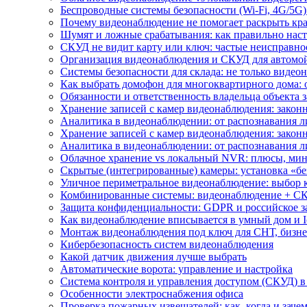
Беспроводные системы безопасности (Wi-Fi, 4G/5G)
Почему видеонаблюдение не помогает раскрыть кр
Шумят и ложные срабатывания: как правильно нас
СКУД не видит карту или ключ: частые неисправно
Организация видеонаблюдения и СКУД для автомой
Системы безопасности для склада: не только видеон
Как выбрать домофон для многоквартирного дома: 
Обязанности и ответственность владельца объекта 
Хранение записей с камер видеонаблюдения: законн
Аналитика в видеонаблюдении: от распознавания л
Хранение записей с камер видеонаблюдения: законн
Аналитика в видеонаблюдении: от распознавания л
Облачное хранение vs локальный NVR: плюсы, мин
Скрытые (интегрированные) камеры: установка «бе
Уличное периметральное видеонаблюдение: выбор 
Комбинированные системы: видеонаблюдение + СК
Защита конфиденциальности: GDPR и российское з
Как видеонаблюдение вписывается в умный дом и I
Монтаж видеонаблюдения под ключ для СНТ, бизне
Кибербезопасность систем видеонаблюдения
Какой датчик движения лучше выбрать
Автоматические ворота: управление и настройка
Система контроля и управления доступом (СКУД) в
Особенности электроснабжения офиса
Проверка пожарных извещателей: как, когда и зачем