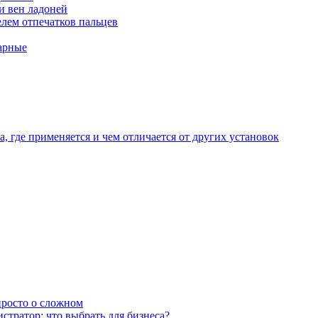
и вен ладоней
лем отпечатков пальцев
арные
, где применяется и чем отличается от других установок
 просто о сложном
тратор: что выбрать для бизнеса?