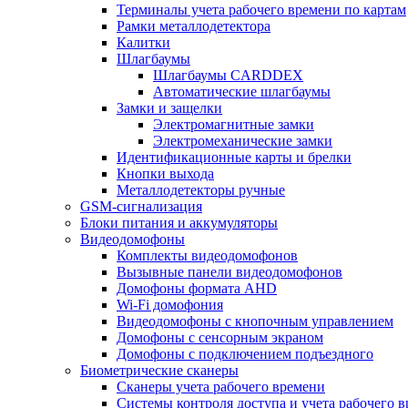
Терминалы учета рабочего времени по картам
Рамки металлодетектора
Калитки
Шлагбаумы
Шлагбаумы CARDDEX
Автоматические шлагбаумы
Замки и защелки
Электромагнитные замки
Электромеханические замки
Идентификационные карты и брелки
Кнопки выхода
Металлодетекторы ручные
GSM-сигнализация
Блоки питания и аккумуляторы
Видеодомофоны
Комплекты видеодомофонов
Вызывные панели видеодомофонов
Домофоны формата AHD
Wi-Fi домофония
Видеодомофоны с кнопочным управлением
Домофоны с сенсорным экраном
Домофоны с подключением подъездного
Биометрические сканеры
Сканеры учета рабочего времени
Системы контроля доступа и учета рабочего 