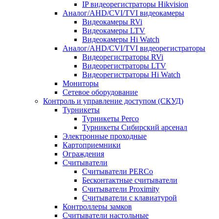
IP видеорегистраторы Hikvision
Аналог/AHD/CVI/TVI видеокамеры
Видеокамеры RVi
Видеокамеры LTV
Видеокамеры Hi Watch
Аналог/AHD/CVI/TVI видеорегистраторы
Видеорегистраторы RVi
Видеорегистраторы LTV
Видеорегистраторы Hi Watch
Мониторы
Сетевое оборудование
Контроль и управление доступом (СКУД)
Турникеты
Турникеты Perco
Турникеты Сибирский арсенал
Электронные проходные
Картоприемники
Ограждения
Считыватели
Считыватели PERCo
Бесконтактные считыватели
Считыватели Proximity
Считыватели с клавиатурой
Контроллеры замков
Считыватели настольные