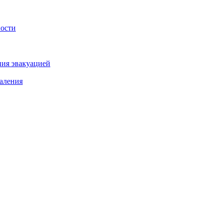
ности
ния эвакуацией
аления