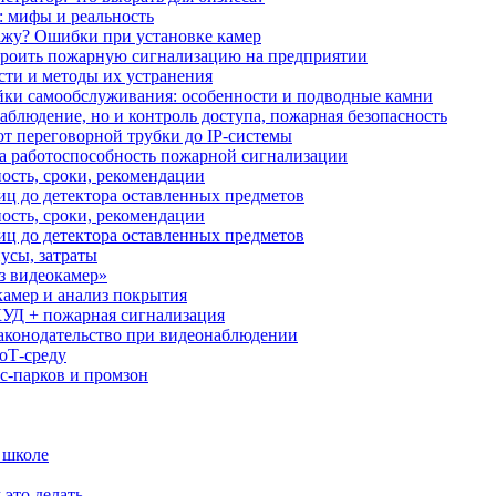
: мифы и реальность
ажу? Ошибки при установке камер
троить пожарную сигнализацию на предприятии
сти и методы их устранения
ки самообслуживания: особенности и подводные камни
аблюдение, но и контроль доступа, пожарная безопасность
от переговорной трубки до IP-системы
за работоспособность пожарной сигнализации
ость, сроки, рекомендации
иц до детектора оставленных предметов
ость, сроки, рекомендации
иц до детектора оставленных предметов
усы, затраты
з видеокамер»
камер и анализ покрытия
УД + пожарная сигнализация
аконодательство при видеонаблюдении
oT‑среду
с‑парков и промзон
 школе
 это делать