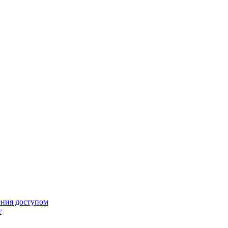
ения доступом
т