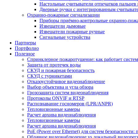
Настольные считыватели отпечатков пальцев 
Дверные ручки с интегрированным считывате
Охранно-пожарные сигнализации
Приборы приёмно-контрольные охранно-пож
Извещатели дымовые
Извещатели пожарные ручные
Сигнальные устройства
Партнеры
Портфолио
Полезное
Спринклерное пожаротушение: как работает система
Защита от протечек воды
СКУД и пожарная безопасность
СКУД с турникетами
Отказоустойчивое видеонаблюдение
Выбор объектива и угла обзора
Грозозащита систем видеонаблюдения
Протоколы ONVIF и RTSP
Распознавание госномеров (LPR/ANPR)
Тепловизионные камеры
Расчет архива видеонаблюдения
Тепловизионные камеры
Расчет архива видеонаблюдения
PoE (Power over Ethernet) для систем безопасности:
Облачное видеонаблюдение vs локальный видеорегис