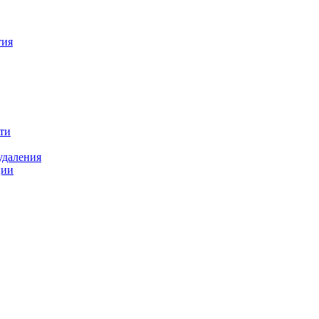
тия
ти
удаления
ции