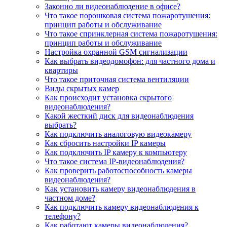
Законно ли видеонаблюдение в офисе?
Что такое порошковая система пожаротушения:
принцип работы и обслуживание
Что такое спринклерная система пожаротушения:
принцип работы и обслуживание
Настройка охранной GSM сигнализации
Как выбрать видеодомофон: для частного дома и
квартиры
Что такое приточная система вентиляции
Виды скрытых камер
Как происходит установка скрытого
видеонаблюдения?
Какой жесткий диск для видеонаблюдения
выбрать?
Как подключить аналоговую видеокамеру
Как сбросить настройки IP камеры
Как подключить IP камеру к компьютеру
Что такое система IP-видеонаблюдения?
Как проверить работоспособность камеры
видеонаблюдения?
Как установить камеру видеонаблюдения в
частном доме?
Как подключить камеру видеонаблюдения к
телефону?
Как работают камеры видеонаблюдения?