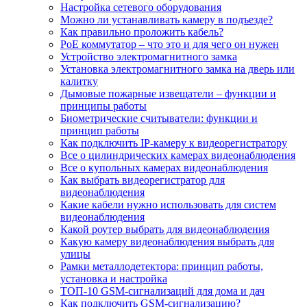
Настройка сетевого оборудования
Можно ли устанавливать камеру в подъезде?
Как правильно проложить кабель?
PoE коммутатор – что это и для чего он нужен
Устройство электромагнитного замка
Установка электромагнитного замка на дверь или
калитку
Дымовые пожарные извещатели – функции и
принципы работы
Биометрические считыватели: функции и
принцип работы
Как подключить IP-камеру к видеорегистратору
Все о цилиндрических камерах видеонаблюдения
Все о купольных камерах видеонаблюдения
Как выбрать видеорегистратор для
видеонаблюдения
Какие кабели нужно использовать для систем
видеонаблюдения
Какой роутер выбрать для видеонаблюдения
Какую камеру видеонаблюдения выбрать для
улицы
Рамки металлодетектора: принцип работы,
установка и настройка
ТОП-10 GSM-сигнализаций для дома и дач
Как подключить GSM-сигнализацию?