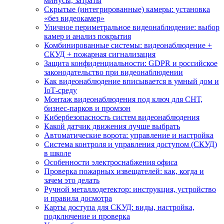
минусы, затраты
Скрытые (интегрированные) камеры: установка
«без видеокамер»
Уличное периметральное видеонаблюдение: выбор
камер и анализ покрытия
Комбинированные системы: видеонаблюдение +
СКУД + пожарная сигнализация
Защита конфиденциальности: GDPR и российское
законодательство при видеонаблюдении
Как видеонаблюдение вписывается в умный дом и
IoT‑среду
Монтаж видеонаблюдения под ключ для СНТ,
бизнес‑парков и промзон
Кибербезопасность систем видеонаблюдения
Какой датчик движения лучше выбрать
Автоматические ворота: управление и настройка
Система контроля и управления доступом (СКУД)
в школе
Особенности электроснабжения офиса
Проверка пожарных извещателей: как, когда и
зачем это делать
Ручной металлодетектор: инструкция, устройство
и правила досмотра
Карты доступа для СКУД: виды, настройка,
подключение и проверка