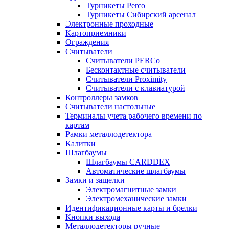
Турникеты Perco
Турникеты Сибирский арсенал
Электронные проходные
Картоприемники
Ограждения
Считыватели
Считыватели PERCo
Бесконтактные считыватели
Считыватели Proximity
Считыватели с клавиатурой
Контроллеры замков
Считыватели настольные
Терминалы учета рабочего времени по
картам
Рамки металлодетектора
Калитки
Шлагбаумы
Шлагбаумы CARDDEX
Автоматические шлагбаумы
Замки и защелки
Электромагнитные замки
Электромеханические замки
Идентификационные карты и брелки
Кнопки выхода
Металлодетекторы ручные