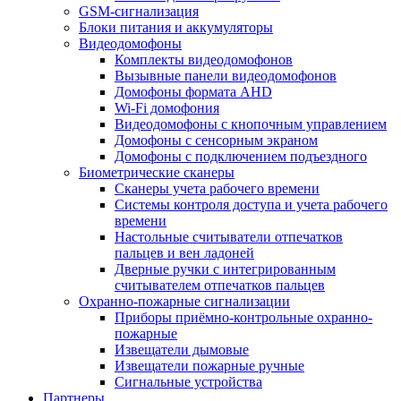
GSM-сигнализация
Блоки питания и аккумуляторы
Видеодомофоны
Комплекты видеодомофонов
Вызывные панели видеодомофонов
Домофоны формата AHD
Wi-Fi домофония
Видеодомофоны с кнопочным управлением
Домофоны с сенсорным экраном
Домофоны с подключением подъездного
Биометрические сканеры
Сканеры учета рабочего времени
Системы контроля доступа и учета рабочего
времени
Настольные считыватели отпечатков
пальцев и вен ладоней
Дверные ручки с интегрированным
считывателем отпечатков пальцев
Охранно-пожарные сигнализации
Приборы приёмно-контрольные охранно-
пожарные
Извещатели дымовые
Извещатели пожарные ручные
Сигнальные устройства
Партнеры