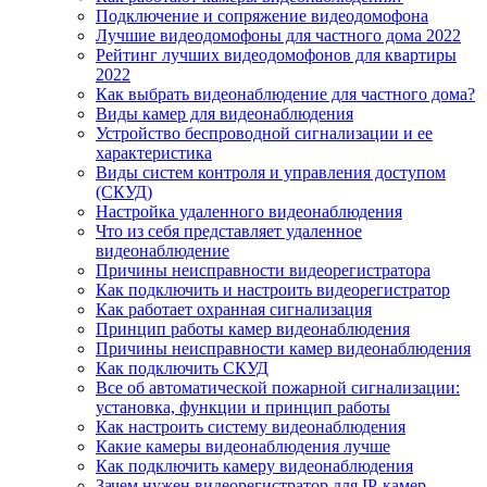
Подключение и сопряжение видеодомофона
Лучшие видеодомофоны для частного дома 2022
Рейтинг лучших видеодомофонов для квартиры
2022
Как выбрать видеонаблюдение для частного дома?
Виды камер для видеонаблюдения
Устройство беспроводной сигнализации и ее
характеристика
Виды систем контроля и управления доступом
(СКУД)
Настройка удаленного видеонаблюдения
Что из себя представляет удаленное
видеонаблюдение
Причины неисправности видеорегистратора
Как подключить и настроить видеорегистратор
Как работает охранная сигнализация
Принцип работы камер видеонаблюдения
Причины неисправности камер видеонаблюдения
Как подключить СКУД
Все об автоматической пожарной сигнализации:
установка, функции и принцип работы
Как настроить систему видеонаблюдения
Какие камеры видеонаблюдения лучше
Как подключить камеру видеонаблюдения
Зачем нужен видеорегистратор для IP-камер