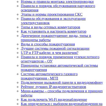
Нормы и правила монтажа электропроводки
Правила и порядок обслуживания наружного
освещения
Этапы и нормы проектирования СКС
Правила обслуживания и эксплуатации
электроустановок
Типы и виды сетевых коммутаторов
Как установить и настроить коммутатор
Дренчерное пожаротушение: виды, типы и
принципы работы
Виды и способы пожаротушения
Лучшие системы пожарной сигнализации
UTP и FTP кабели: в чем различия?
Правила и порядок применения углекислотного
огнетушителя – ОУ
Принципы установки автоматической системы
пожаротушения
Система автоматического газового
пожаротушения - МГП
Подключение вызывной панели к видеодомофону
Рейтинг лучших IP-видеорегистраторов
Мини-камеры – способы подключения и принцип
работы
Как подключить Wi-Fi видеонаблюдение
Как определиться с выбором видеонаблюдения на