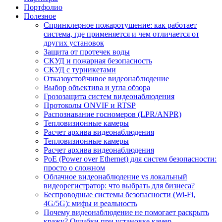
Портфолио
Полезное
Спринклерное пожаротушение: как работает
система, где применяется и чем отличается от
других установок
Защита от протечек воды
СКУД и пожарная безопасность
СКУД с турникетами
Отказоустойчивое видеонаблюдение
Выбор объектива и угла обзора
Грозозащита систем видеонаблюдения
Протоколы ONVIF и RTSP
Распознавание госномеров (LPR/ANPR)
Тепловизионные камеры
Расчет архива видеонаблюдения
Тепловизионные камеры
Расчет архива видеонаблюдения
PoE (Power over Ethernet) для систем безопасности:
просто о сложном
Облачное видеонаблюдение vs локальный
видеорегистратор: что выбрать для бизнеса?
Беспроводные системы безопасности (Wi-Fi,
4G/5G): мифы и реальность
Почему видеонаблюдение не помогает раскрыть
кражу? Ошибки при установке камер