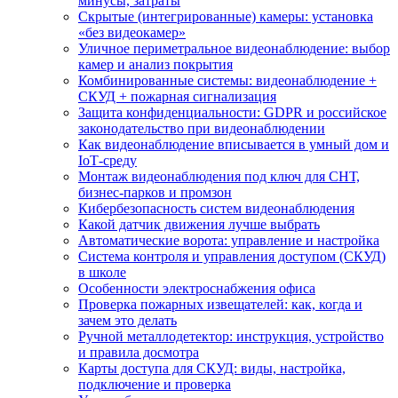
минусы, затраты
Скрытые (интегрированные) камеры: установка
«без видеокамер»
Уличное периметральное видеонаблюдение: выбор
камер и анализ покрытия
Комбинированные системы: видеонаблюдение +
СКУД + пожарная сигнализация
Защита конфиденциальности: GDPR и российское
законодательство при видеонаблюдении
Как видеонаблюдение вписывается в умный дом и
IoT‑среду
Монтаж видеонаблюдения под ключ для СНТ,
бизнес‑парков и промзон
Кибербезопасность систем видеонаблюдения
Какой датчик движения лучше выбрать
Автоматические ворота: управление и настройка
Система контроля и управления доступом (СКУД)
в школе
Особенности электроснабжения офиса
Проверка пожарных извещателей: как, когда и
зачем это делать
Ручной металлодетектор: инструкция, устройство
и правила досмотра
Карты доступа для СКУД: виды, настройка,
подключение и проверка