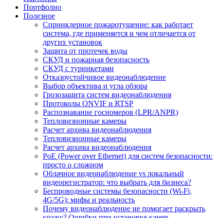
Портфолио
Полезное
Спринклерное пожаротушение: как работает
система, где применяется и чем отличается от
других установок
Защита от протечек воды
СКУД и пожарная безопасность
СКУД с турникетами
Отказоустойчивое видеонаблюдение
Выбор объектива и угла обзора
Грозозащита систем видеонаблюдения
Протоколы ONVIF и RTSP
Распознавание госномеров (LPR/ANPR)
Тепловизионные камеры
Расчет архива видеонаблюдения
Тепловизионные камеры
Расчет архива видеонаблюдения
PoE (Power over Ethernet) для систем безопасности:
просто о сложном
Облачное видеонаблюдение vs локальный
видеорегистратор: что выбрать для бизнеса?
Беспроводные системы безопасности (Wi-Fi,
4G/5G): мифы и реальность
Почему видеонаблюдение не помогает раскрыть
кражу? Ошибки при установке камер