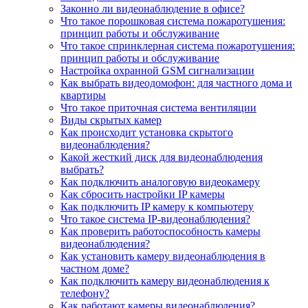
Законно ли видеонаблюдение в офисе?
Что такое порошковая система пожаротушения:
принцип работы и обслуживание
Что такое спринклерная система пожаротушения:
принцип работы и обслуживание
Настройка охранной GSM сигнализации
Как выбрать видеодомофон: для частного дома и
квартиры
Что такое приточная система вентиляции
Виды скрытых камер
Как происходит установка скрытого
видеонаблюдения?
Какой жесткий диск для видеонаблюдения
выбрать?
Как подключить аналоговую видеокамеру
Как сбросить настройки IP камеры
Как подключить IP камеру к компьютеру
Что такое система IP-видеонаблюдения?
Как проверить работоспособность камеры
видеонаблюдения?
Как установить камеру видеонаблюдения в
частном доме?
Как подключить камеру видеонаблюдения к
телефону?
Как работают камеры видеонаблюдения?