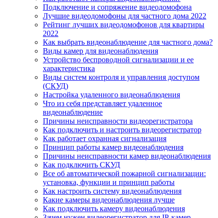
Подключение и сопряжение видеодомофона
Лучшие видеодомофоны для частного дома 2022
Рейтинг лучших видеодомофонов для квартиры
2022
Как выбрать видеонаблюдение для частного дома?
Виды камер для видеонаблюдения
Устройство беспроводной сигнализации и ее
характеристика
Виды систем контроля и управления доступом
(СКУД)
Настройка удаленного видеонаблюдения
Что из себя представляет удаленное
видеонаблюдение
Причины неисправности видеорегистратора
Как подключить и настроить видеорегистратор
Как работает охранная сигнализация
Принцип работы камер видеонаблюдения
Причины неисправности камер видеонаблюдения
Как подключить СКУД
Все об автоматической пожарной сигнализации:
установка, функции и принцип работы
Как настроить систему видеонаблюдения
Какие камеры видеонаблюдения лучше
Как подключить камеру видеонаблюдения
Зачем нужен видеорегистратор для IP-камер