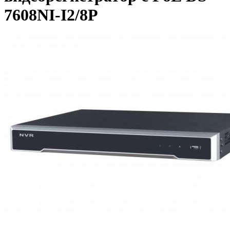
7608NI-I2/8P