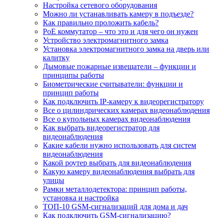
Настройка сетевого оборудования
Можно ли устанавливать камеру в подъезде?
Как правильно проложить кабель?
PoE коммутатор – что это и для чего он нужен
Устройство электромагнитного замка
Установка электромагнитного замка на дверь или
калитку
Дымовые пожарные извещатели – функции и
принципы работы
Биометрические считыватели: функции и
принцип работы
Как подключить IP-камеру к видеорегистратору
Все о цилиндрических камерах видеонаблюдения
Все о купольных камерах видеонаблюдения
Как выбрать видеорегистратор для
видеонаблюдения
Какие кабели нужно использовать для систем
видеонаблюдения
Какой роутер выбрать для видеонаблюдения
Какую камеру видеонаблюдения выбрать для
улицы
Рамки металлодетектора: принцип работы,
установка и настройка
ТОП-10 GSM-сигнализаций для дома и дач
Как подключить GSM-сигнализацию?