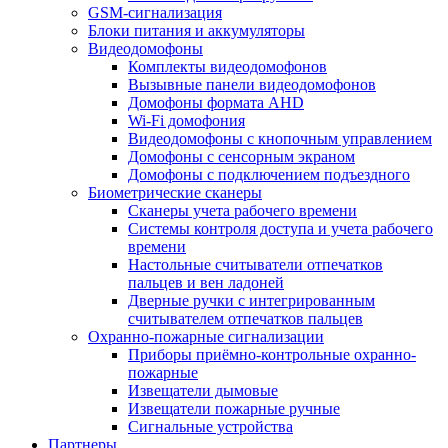
GSM-сигнализация
Блоки питания и аккумуляторы
Видеодомофоны
Комплекты видеодомофонов
Вызывные панели видеодомофонов
Домофоны формата AHD
Wi-Fi домофония
Видеодомофоны с кнопочным управлением
Домофоны с сенсорным экраном
Домофоны с подключением подъездного
Биометрические сканеры
Сканеры учета рабочего времени
Системы контроля доступа и учета рабочего
времени
Настольные считыватели отпечатков
пальцев и вен ладоней
Дверные ручки с интегрированным
считывателем отпечатков пальцев
Охранно-пожарные сигнализации
Приборы приёмно-контрольные охранно-
пожарные
Извещатели дымовые
Извещатели пожарные ручные
Сигнальные устройства
Партнеры