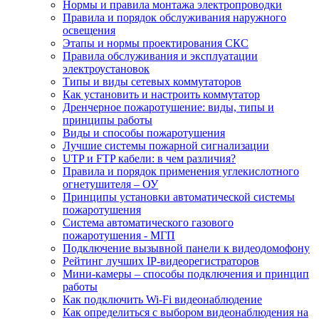
Нормы и правила монтажа электропроводки
Правила и порядок обслуживания наружного
освещения
Этапы и нормы проектирования СКС
Правила обслуживания и эксплуатации
электроустановок
Типы и виды сетевых коммутаторов
Как установить и настроить коммутатор
Дренчерное пожаротушение: виды, типы и
принципы работы
Виды и способы пожаротушения
Лучшие системы пожарной сигнализации
UTP и FTP кабели: в чем различия?
Правила и порядок применения углекислотного
огнетушителя – ОУ
Принципы установки автоматической системы
пожаротушения
Система автоматического газового
пожаротушения - МГП
Подключение вызывной панели к видеодомофону
Рейтинг лучших IP-видеорегистраторов
Мини-камеры – способы подключения и принцип
работы
Как подключить Wi-Fi видеонаблюдение
Как определиться с выбором видеонаблюдения на