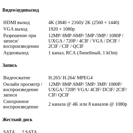
Видео/аудивыход
HDMI выход
4K (3840 × 2160)/ 2K (2560 × 1440)
VGA выход
1920 × 1080p
Разрешение при
12MP/ 8MP /6MP/ 5MP /3MP / 1080P /
записи/
UXGA / 720P / 4CIF / VGA / DCIF /
воспроизведении
2CIF / CIF / QCIF
Аудиовыход
1 канал, RCA (Линейный, 1 kOm)
Запись
Видеосжатие
H.265/ H.264/ MPEG4
Онлайн просмотр /
12MP/ 8MP /6MP/ 5MP/ 3MP/ 1080P/
воспроизведение
UXGA/ 720P/ VGA/ 4CIF/ DCIF/ 2CIF/
записи
CIF/ QCIF
Синхронное
2 канала @ 4K или 8 каналов @ 1080p
воспроизведение
Жесткий диск
SATA
2 SATA