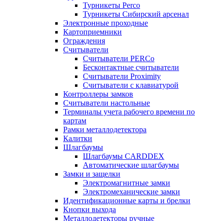
Турникеты Perco
Турникеты Сибирский арсенал
Электронные проходные
Картоприемники
Ограждения
Считыватели
Считыватели PERCo
Бесконтактные считыватели
Считыватели Proximity
Считыватели с клавиатурой
Контроллеры замков
Считыватели настольные
Терминалы учета рабочего времени по
картам
Рамки металлодетектора
Калитки
Шлагбаумы
Шлагбаумы CARDDEX
Автоматические шлагбаумы
Замки и защелки
Электромагнитные замки
Электромеханические замки
Идентификационные карты и брелки
Кнопки выхода
Металлодетекторы ручные