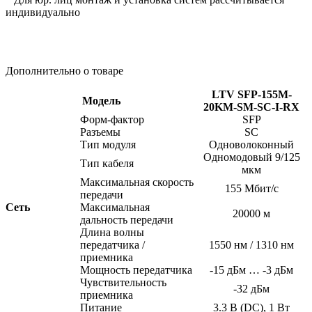
индивидуально
Дополнительно о товаре
LTV SFP-155M-
Модель
20KM-SM-SC-I-RX
Форм-фактор
SFP
Разъемы
SC
Тип модуля
Одноволоконный
Одномодовый 9/125
Тип кабеля
мкм
Максимальная скорость
155 Мбит/с
передачи
Сеть
Максимальная
20000 м
дальность передачи
Длина волны
передатчика /
1550 нм / 1310 нм
приемника
Мощность передатчика
-15 дБм … -3 дБм
Чувствительность
-32 дБм
приемника
Питание
3.3 В
(DC
), 1 Вт