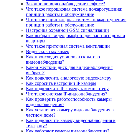
Законно ли видеонаблюдение в офисе?
Что такое порошковая система пожаротушения:
принцип работы и обслуживание
Что такое спринклерная система пожаротушения:
принцип работы и обслуживание
Настройка охранной GSM сигнализации
Как выбрать видеодомофон: для частного дома и
квартиры
Что такое приточная система вентиляции
Виды скрытых камер
Как происходит установка скрытого
видеонаблюдения?
Какой жесткий диск для видеонаблюдения
выбрать?
Как подключить аналоговую видеокамеру
Как сбросить настройки IP камеры
Как подключить IP камеру к компьютеру
Что такое система IP-видеонаблюдения?
Как проверить работоспособность камеры
видеонаблюдения?
Как установить камеру видеонаблюдения в
частном доме?
Как подключить камеру видеонаблюдения к
телефону?
Как работают камеры видеонаблюдения?