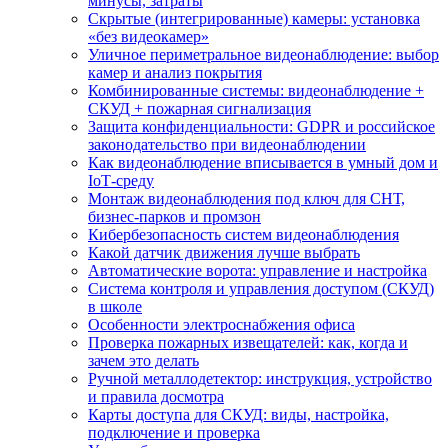
минусы, затраты
Скрытые (интегрированные) камеры: установка
«без видеокамер»
Уличное периметральное видеонаблюдение: выбор
камер и анализ покрытия
Комбинированные системы: видеонаблюдение +
СКУД + пожарная сигнализация
Защита конфиденциальности: GDPR и российское
законодательство при видеонаблюдении
Как видеонаблюдение вписывается в умный дом и
IoT‑среду
Монтаж видеонаблюдения под ключ для СНТ,
бизнес‑парков и промзон
Кибербезопасность систем видеонаблюдения
Какой датчик движения лучше выбрать
Автоматические ворота: управление и настройка
Система контроля и управления доступом (СКУД)
в школе
Особенности электроснабжения офиса
Проверка пожарных извещателей: как, когда и
зачем это делать
Ручной металлодетектор: инструкция, устройство
и правила досмотра
Карты доступа для СКУД: виды, настройка,
подключение и проверка