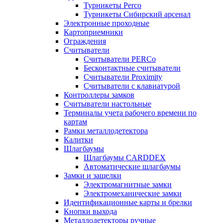
Турникеты Perco
Турникеты Сибирский арсенал
Электронные проходные
Картоприемники
Ограждения
Считыватели
Считыватели PERCo
Бесконтактные считыватели
Считыватели Proximity
Считыватели с клавиатурой
Контроллеры замков
Считыватели настольные
Терминалы учета рабочего времени по
картам
Рамки металлодетектора
Калитки
Шлагбаумы
Шлагбаумы CARDDEX
Автоматические шлагбаумы
Замки и защелки
Электромагнитные замки
Электромеханические замки
Идентификационные карты и брелки
Кнопки выхода
Металлодетекторы ручные