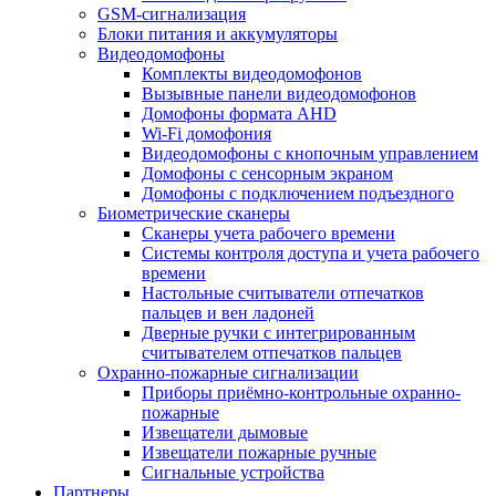
GSM-сигнализация
Блоки питания и аккумуляторы
Видеодомофоны
Комплекты видеодомофонов
Вызывные панели видеодомофонов
Домофоны формата AHD
Wi-Fi домофония
Видеодомофоны с кнопочным управлением
Домофоны с сенсорным экраном
Домофоны с подключением подъездного
Биометрические сканеры
Сканеры учета рабочего времени
Системы контроля доступа и учета рабочего
времени
Настольные считыватели отпечатков
пальцев и вен ладоней
Дверные ручки с интегрированным
считывателем отпечатков пальцев
Охранно-пожарные сигнализации
Приборы приёмно-контрольные охранно-
пожарные
Извещатели дымовые
Извещатели пожарные ручные
Сигнальные устройства
Партнеры