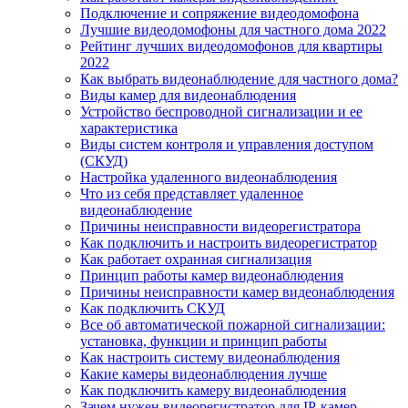
Подключение и сопряжение видеодомофона
Лучшие видеодомофоны для частного дома 2022
Рейтинг лучших видеодомофонов для квартиры
2022
Как выбрать видеонаблюдение для частного дома?
Виды камер для видеонаблюдения
Устройство беспроводной сигнализации и ее
характеристика
Виды систем контроля и управления доступом
(СКУД)
Настройка удаленного видеонаблюдения
Что из себя представляет удаленное
видеонаблюдение
Причины неисправности видеорегистратора
Как подключить и настроить видеорегистратор
Как работает охранная сигнализация
Принцип работы камер видеонаблюдения
Причины неисправности камер видеонаблюдения
Как подключить СКУД
Все об автоматической пожарной сигнализации:
установка, функции и принцип работы
Как настроить систему видеонаблюдения
Какие камеры видеонаблюдения лучше
Как подключить камеру видеонаблюдения
Зачем нужен видеорегистратор для IP-камер