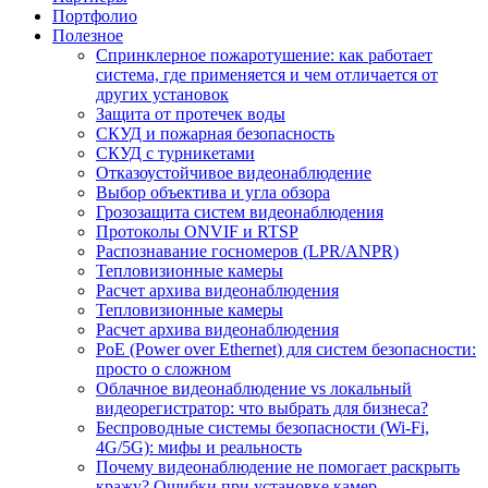
Портфолио
Полезное
Спринклерное пожаротушение: как работает
система, где применяется и чем отличается от
других установок
Защита от протечек воды
СКУД и пожарная безопасность
СКУД с турникетами
Отказоустойчивое видеонаблюдение
Выбор объектива и угла обзора
Грозозащита систем видеонаблюдения
Протоколы ONVIF и RTSP
Распознавание госномеров (LPR/ANPR)
Тепловизионные камеры
Расчет архива видеонаблюдения
Тепловизионные камеры
Расчет архива видеонаблюдения
PoE (Power over Ethernet) для систем безопасности:
просто о сложном
Облачное видеонаблюдение vs локальный
видеорегистратор: что выбрать для бизнеса?
Беспроводные системы безопасности (Wi-Fi,
4G/5G): мифы и реальность
Почему видеонаблюдение не помогает раскрыть
кражу? Ошибки при установке камер