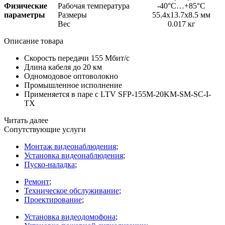
Физические
Рабочая температура
-40°C…+85°C
параметры
Размеры
55.4x13.7x8.5 мм
Вес
0.017 кг
Описание товара
Скорость передачи 155 Мбит/с
Длина кабеля до 20 км
Одномодовое оптоволокно
Промышленное исполнение
Применяется в паре с LTV SFP-155M-20KM-SM-SC-I-
TX
Читать далее
Сопутствующие услуги
Монтаж видеонаблюдения
;
Установка видеонаблюдения
;
Пуско-наладка
;
Ремонт
;
Техническое обслуживание
;
Проектирование
;
Установка видеодомофона
;