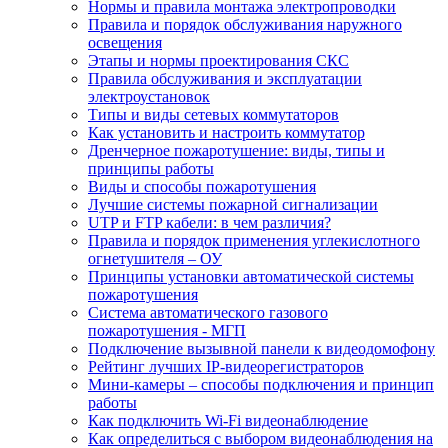
Нормы и правила монтажа электропроводки
Правила и порядок обслуживания наружного
освещения
Этапы и нормы проектирования СКС
Правила обслуживания и эксплуатации
электроустановок
Типы и виды сетевых коммутаторов
Как установить и настроить коммутатор
Дренчерное пожаротушение: виды, типы и
принципы работы
Виды и способы пожаротушения
Лучшие системы пожарной сигнализации
UTP и FTP кабели: в чем различия?
Правила и порядок применения углекислотного
огнетушителя – ОУ
Принципы установки автоматической системы
пожаротушения
Система автоматического газового
пожаротушения - МГП
Подключение вызывной панели к видеодомофону
Рейтинг лучших IP-видеорегистраторов
Мини-камеры – способы подключения и принцип
работы
Как подключить Wi-Fi видеонаблюдение
Как определиться с выбором видеонаблюдения на