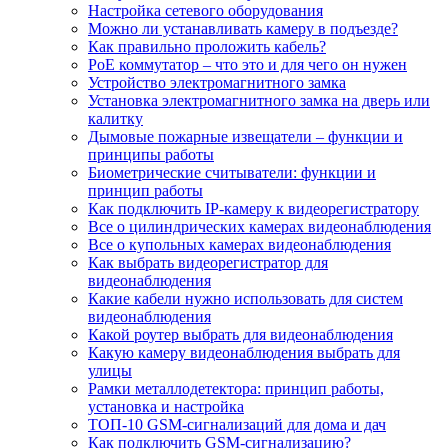
Настройка сетевого оборудования
Можно ли устанавливать камеру в подъезде?
Как правильно проложить кабель?
PoE коммутатор – что это и для чего он нужен
Устройство электромагнитного замка
Установка электромагнитного замка на дверь или
калитку
Дымовые пожарные извещатели – функции и
принципы работы
Биометрические считыватели: функции и
принцип работы
Как подключить IP-камеру к видеорегистратору
Все о цилиндрических камерах видеонаблюдения
Все о купольных камерах видеонаблюдения
Как выбрать видеорегистратор для
видеонаблюдения
Какие кабели нужно использовать для систем
видеонаблюдения
Какой роутер выбрать для видеонаблюдения
Какую камеру видеонаблюдения выбрать для
улицы
Рамки металлодетектора: принцип работы,
установка и настройка
ТОП-10 GSM-сигнализаций для дома и дач
Как подключить GSM-сигнализацию?