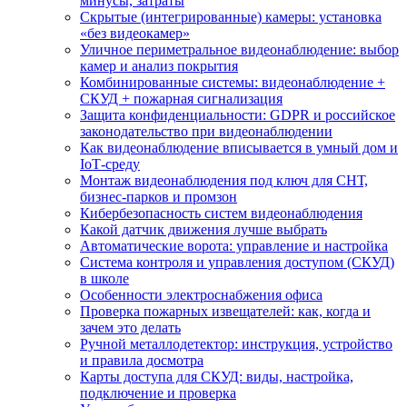
минусы, затраты
Скрытые (интегрированные) камеры: установка
«без видеокамер»
Уличное периметральное видеонаблюдение: выбор
камер и анализ покрытия
Комбинированные системы: видеонаблюдение +
СКУД + пожарная сигнализация
Защита конфиденциальности: GDPR и российское
законодательство при видеонаблюдении
Как видеонаблюдение вписывается в умный дом и
IoT‑среду
Монтаж видеонаблюдения под ключ для СНТ,
бизнес‑парков и промзон
Кибербезопасность систем видеонаблюдения
Какой датчик движения лучше выбрать
Автоматические ворота: управление и настройка
Система контроля и управления доступом (СКУД)
в школе
Особенности электроснабжения офиса
Проверка пожарных извещателей: как, когда и
зачем это делать
Ручной металлодетектор: инструкция, устройство
и правила досмотра
Карты доступа для СКУД: виды, настройка,
подключение и проверка