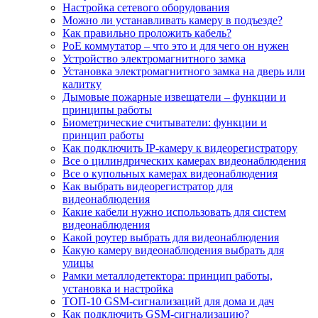
Настройка сетевого оборудования
Можно ли устанавливать камеру в подъезде?
Как правильно проложить кабель?
PoE коммутатор – что это и для чего он нужен
Устройство электромагнитного замка
Установка электромагнитного замка на дверь или
калитку
Дымовые пожарные извещатели – функции и
принципы работы
Биометрические считыватели: функции и
принцип работы
Как подключить IP-камеру к видеорегистратору
Все о цилиндрических камерах видеонаблюдения
Все о купольных камерах видеонаблюдения
Как выбрать видеорегистратор для
видеонаблюдения
Какие кабели нужно использовать для систем
видеонаблюдения
Какой роутер выбрать для видеонаблюдения
Какую камеру видеонаблюдения выбрать для
улицы
Рамки металлодетектора: принцип работы,
установка и настройка
ТОП-10 GSM-сигнализаций для дома и дач
Как подключить GSM-сигнализацию?