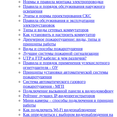
Нормы и правила монтажа электропроводки
Правила и порядок обслуживания наружного
освещения
Этапы и нормы проектирования СКС
Правила обслуживания и эксплуатации
электроустановок
Типы и виды сетевых коммутаторов
Как установить и настроить коммутатор
Дренчерное пожаротушение: виды, типы и
принципы работы
Виды и способы пожаротушения
Лучшие системы пожарной сигнализации
UTP и FTP кабели: в чем различия?
Правила и порядок применения углекислотного
огнетушителя – ОУ
Принципы установки автоматической системы
пожаротушения
Система автоматического газового
пожаротушения - МГП
Подключение вызывной панели к видеодомофону
Рейтинг лучших IP-видеорегистраторов
Мини-камеры – способы подключения и принцип
работы
Как подключить Wi-Fi видеонаблюдение
Как определиться с выбором видеонаблюдения на