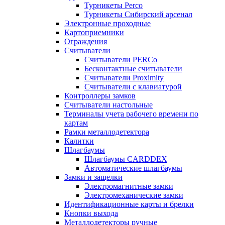
Турникеты Perco
Турникеты Сибирский арсенал
Электронные проходные
Картоприемники
Ограждения
Считыватели
Считыватели PERCo
Бесконтактные считыватели
Считыватели Proximity
Считыватели с клавиатурой
Контроллеры замков
Считыватели настольные
Терминалы учета рабочего времени по
картам
Рамки металлодетектора
Калитки
Шлагбаумы
Шлагбаумы CARDDEX
Автоматические шлагбаумы
Замки и защелки
Электромагнитные замки
Электромеханические замки
Идентификационные карты и брелки
Кнопки выхода
Металлодетекторы ручные