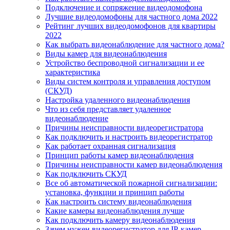
Подключение и сопряжение видеодомофона
Лучшие видеодомофоны для частного дома 2022
Рейтинг лучших видеодомофонов для квартиры
2022
Как выбрать видеонаблюдение для частного дома?
Виды камер для видеонаблюдения
Устройство беспроводной сигнализации и ее
характеристика
Виды систем контроля и управления доступом
(СКУД)
Настройка удаленного видеонаблюдения
Что из себя представляет удаленное
видеонаблюдение
Причины неисправности видеорегистратора
Как подключить и настроить видеорегистратор
Как работает охранная сигнализация
Принцип работы камер видеонаблюдения
Причины неисправности камер видеонаблюдения
Как подключить СКУД
Все об автоматической пожарной сигнализации:
установка, функции и принцип работы
Как настроить систему видеонаблюдения
Какие камеры видеонаблюдения лучше
Как подключить камеру видеонаблюдения
Зачем нужен видеорегистратор для IP-камер