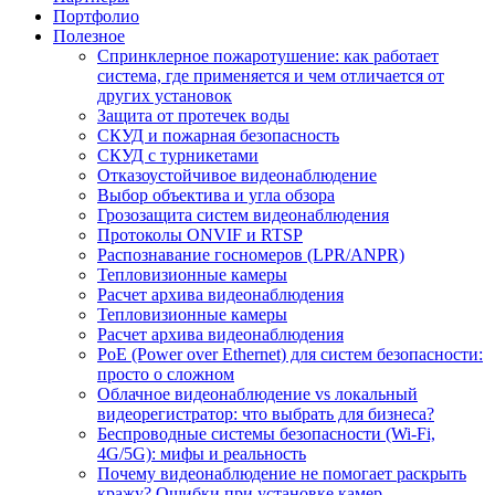
Портфолио
Полезное
Спринклерное пожаротушение: как работает
система, где применяется и чем отличается от
других установок
Защита от протечек воды
СКУД и пожарная безопасность
СКУД с турникетами
Отказоустойчивое видеонаблюдение
Выбор объектива и угла обзора
Грозозащита систем видеонаблюдения
Протоколы ONVIF и RTSP
Распознавание госномеров (LPR/ANPR)
Тепловизионные камеры
Расчет архива видеонаблюдения
Тепловизионные камеры
Расчет архива видеонаблюдения
PoE (Power over Ethernet) для систем безопасности:
просто о сложном
Облачное видеонаблюдение vs локальный
видеорегистратор: что выбрать для бизнеса?
Беспроводные системы безопасности (Wi-Fi,
4G/5G): мифы и реальность
Почему видеонаблюдение не помогает раскрыть
кражу? Ошибки при установке камер