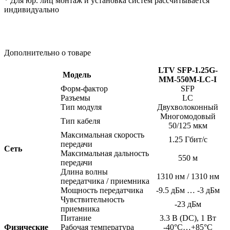
* Для юр. лиц монтаж и установка систем рассчитывается
индивидуально
Дополнительно о товаре
LTV SFP-1.25G-
Модель
MM-550M-LC-I
Форм-фактор
SFP
Разъемы
LC
Тип модуля
Двухволоконный
Многомодовый
Тип кабеля
50/125 мкм
Максимальная скорость
1.25 Гбит/с
передачи
Сеть
Максимальная дальность
550 м
передачи
Длина волны
1310 нм / 1310 нм
передатчика / приемника
Мощность передатчика
-9.5 дБм … -3 дБм
Чувствительность
-23 дБм
приемника
Питание
3.3 В
(DC
), 1 Вт
Физические
Рабочая температура
-40°C…+85°C