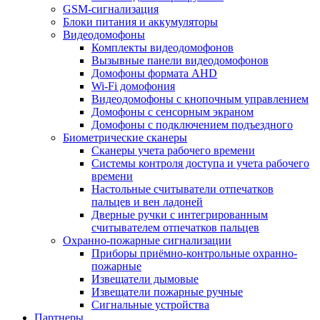
GSM-сигнализация
Блоки питания и аккумуляторы
Видеодомофоны
Комплекты видеодомофонов
Вызывные панели видеодомофонов
Домофоны формата AHD
Wi-Fi домофония
Видеодомофоны с кнопочным управлением
Домофоны с сенсорным экраном
Домофоны с подключением подъездного
Биометрические сканеры
Сканеры учета рабочего времени
Системы контроля доступа и учета рабочего
времени
Настольные считыватели отпечатков
пальцев и вен ладоней
Дверные ручки с интегрированным
считывателем отпечатков пальцев
Охранно-пожарные сигнализации
Приборы приёмно-контрольные охранно-
пожарные
Извещатели дымовые
Извещатели пожарные ручные
Сигнальные устройства
Партнеры