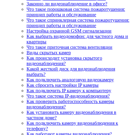
Законно ли видеонаблюдение в офисе?
Что такое порошковая система пожаротушения:
принцип работы и обслуживание
Что такое спринклерная система пожаротушения:
принцип работы и обслуживание
Настройка охранной GSM сигнализации
Как выбрать видеодомофон: для частного дома и
квартиры
Что такое приточная система вентиляции
Виды скрытых камер
Как происходит установка скрытого
видеонаблюдения?
Какой жесткий диск для видеонаблюдения
выбрать?
Как подключить аналоговую видеокамеру
Как сбросить настройки IP камеры
Как подключить IP камеру к компьютеру
Что такое система IP-видеонаблюдения?
Как проверить работоспособность камеры
видеонаблюдения?
Как установить камеру видеонаблюдения в
частном доме?
Как подключить камеру видеонаблюдения к
телефону?
Как работают камеры видеонаблюдения?