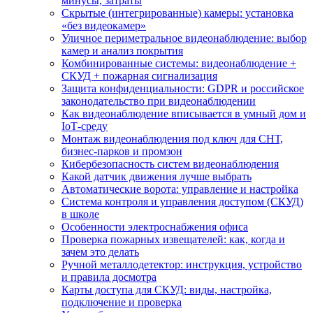
минусы, затраты
Скрытые (интегрированные) камеры: установка
«без видеокамер»
Уличное периметральное видеонаблюдение: выбор
камер и анализ покрытия
Комбинированные системы: видеонаблюдение +
СКУД + пожарная сигнализация
Защита конфиденциальности: GDPR и российское
законодательство при видеонаблюдении
Как видеонаблюдение вписывается в умный дом и
IoT‑среду
Монтаж видеонаблюдения под ключ для СНТ,
бизнес‑парков и промзон
Кибербезопасность систем видеонаблюдения
Какой датчик движения лучше выбрать
Автоматические ворота: управление и настройка
Система контроля и управления доступом (СКУД)
в школе
Особенности электроснабжения офиса
Проверка пожарных извещателей: как, когда и
зачем это делать
Ручной металлодетектор: инструкция, устройство
и правила досмотра
Карты доступа для СКУД: виды, настройка,
подключение и проверка