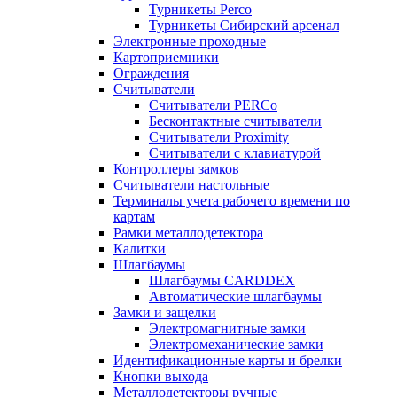
Турникеты Perco
Турникеты Сибирский арсенал
Электронные проходные
Картоприемники
Ограждения
Считыватели
Считыватели PERCo
Бесконтактные считыватели
Считыватели Proximity
Считыватели с клавиатурой
Контроллеры замков
Считыватели настольные
Терминалы учета рабочего времени по
картам
Рамки металлодетектора
Калитки
Шлагбаумы
Шлагбаумы CARDDEX
Автоматические шлагбаумы
Замки и защелки
Электромагнитные замки
Электромеханические замки
Идентификационные карты и брелки
Кнопки выхода
Металлодетекторы ручные