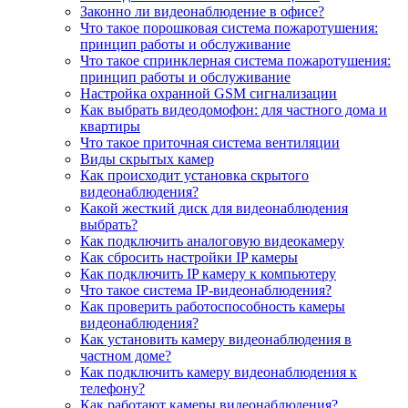
Законно ли видеонаблюдение в офисе?
Что такое порошковая система пожаротушения:
принцип работы и обслуживание
Что такое спринклерная система пожаротушения:
принцип работы и обслуживание
Настройка охранной GSM сигнализации
Как выбрать видеодомофон: для частного дома и
квартиры
Что такое приточная система вентиляции
Виды скрытых камер
Как происходит установка скрытого
видеонаблюдения?
Какой жесткий диск для видеонаблюдения
выбрать?
Как подключить аналоговую видеокамеру
Как сбросить настройки IP камеры
Как подключить IP камеру к компьютеру
Что такое система IP-видеонаблюдения?
Как проверить работоспособность камеры
видеонаблюдения?
Как установить камеру видеонаблюдения в
частном доме?
Как подключить камеру видеонаблюдения к
телефону?
Как работают камеры видеонаблюдения?