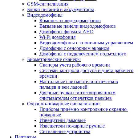
GSM-сигнализация
Блоки питания и аккумуляторы
Видеодомофоны
Комплекты видеодомофонов
Вызывные панели видеодомофонов
Домофоны формата AHD
Wi-Fi домофония
Видеодомофоны с кнопочным управлением
Домофоны с сенсорным экраном
Домофоны с подключением подъездного
Биометрические сканеры
Сканеры учета рабочего времени
Системы контроля доступа и учета рабочего
времени
Настольные считыватели отпечатков
пальцев и вен ладоней
Дверные ручки с интегрированным
считывателем отпечатков пальцев
Охранно-пожарные сигнализации
Приборы приёмно-контрольные охранно-
пожарные
Извещатели дымовые
Извещатели пожарные ручные
Сигнальные устройства
Партнеры