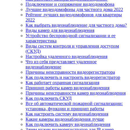
Подключение и сопряжение видеодомофона
Лучшие видеодомофоны для частного дома 2022
Рейтинг лучших видеодомофонов для квартиры
2022
Как выбрать видеонаблюдение для частного дома?
Виды камер для видеонаблюдения
Устройство беспроводной сигнализации и ее
характеристика
Виды систем контроля и управления доступом
(СКУД)
Настройка удаленного видеонаблюдения
Что из себя представляет удаленное
видеонаблюдение
Причины неисправности видеорегистратора
Как подключить и настроить видеорегистратор
Как работает охранная сигнализация
Принцип работы камер видеонаблюдения
Причины неисправности камер видеонаблюдения
Как подключить СКУД
Все об автоматической пожарной сигнализации:
установка, функции и принцип работы
Как настроить систему видеонаблюдения
Какие камеры видеонаблюдения лучше
Как подключить камеру видеонаблюдения
Зачем нужен видеорегистратор для IP-камер