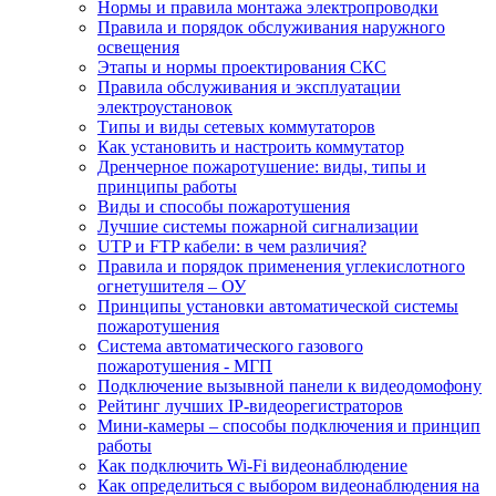
Нормы и правила монтажа электропроводки
Правила и порядок обслуживания наружного
освещения
Этапы и нормы проектирования СКС
Правила обслуживания и эксплуатации
электроустановок
Типы и виды сетевых коммутаторов
Как установить и настроить коммутатор
Дренчерное пожаротушение: виды, типы и
принципы работы
Виды и способы пожаротушения
Лучшие системы пожарной сигнализации
UTP и FTP кабели: в чем различия?
Правила и порядок применения углекислотного
огнетушителя – ОУ
Принципы установки автоматической системы
пожаротушения
Система автоматического газового
пожаротушения - МГП
Подключение вызывной панели к видеодомофону
Рейтинг лучших IP-видеорегистраторов
Мини-камеры – способы подключения и принцип
работы
Как подключить Wi-Fi видеонаблюдение
Как определиться с выбором видеонаблюдения на