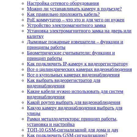
Настройка сетевого оборудования
Можно ли устанавливать камеру в подъезде?
Как правильно проложить кабель?
PoE коммутатор – что это и для чего он нужен
Устройство электромагнитного замка
Установка электромагнитного замка на дверь или
калитку
Дымовые пожарные извещатели – функции и
принципы работы
Биометрические считыватели: функции и
принцип работы
Как подключить IP-камеру к видеорегистратору
Все о цилиндрических камерах видеонаблюдения
Все о купольных камерах видеонаблюдения
Как выбрать видеорегистратор для
видеонаблюдения
Какие кабели нужно использовать для систем
видеонаблюдения
Какой роутер выбрать для видеонаблюдения
Какую камеру видеонаблюдения выбрать для
улицы
Рамки металлодетектора: принцип работы,
установка и настройка
ТОП-10 GSM-сигнализаций для дома и дач
Как подключить GSM-сигнализацию?