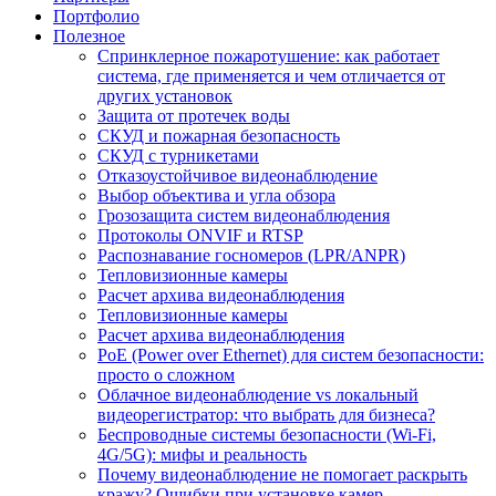
Портфолио
Полезное
Спринклерное пожаротушение: как работает
система, где применяется и чем отличается от
других установок
Защита от протечек воды
СКУД и пожарная безопасность
СКУД с турникетами
Отказоустойчивое видеонаблюдение
Выбор объектива и угла обзора
Грозозащита систем видеонаблюдения
Протоколы ONVIF и RTSP
Распознавание госномеров (LPR/ANPR)
Тепловизионные камеры
Расчет архива видеонаблюдения
Тепловизионные камеры
Расчет архива видеонаблюдения
PoE (Power over Ethernet) для систем безопасности:
просто о сложном
Облачное видеонаблюдение vs локальный
видеорегистратор: что выбрать для бизнеса?
Беспроводные системы безопасности (Wi-Fi,
4G/5G): мифы и реальность
Почему видеонаблюдение не помогает раскрыть
кражу? Ошибки при установке камер