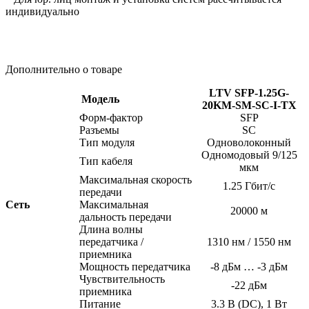
индивидуально
Дополнительно о товаре
LTV SFP-1.25G-
Модель
20KM-SM-SC-I-TX
Форм-фактор
SFP
Разъемы
SC
Тип модуля
Одноволоконный
Одномодовый 9/125
Тип кабеля
мкм
Максимальная скорость
1.25 Гбит/с
передачи
Сеть
Максимальная
20000 м
дальность передачи
Длина волны
передатчика /
1310 нм / 1550 нм
приемника
Мощность передатчика
-8 дБм … -3 дБм
Чувствительность
-22 дБм
приемника
Питание
3.3 В
(DC
), 1 Вт