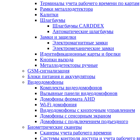
Терминалы учета рабочего времени по картам
Рамки металлодетектора
Калитки
Шлагбаумы
Шлагбаумы CARDDEX
Автоматические шлагбаумы
Замки и защелки
Электромагнитные замки
Электромеханические замки
Идентификационные карты и брелки
Кнопки выхода
Металлодетекторы ручные
GSM-сигнализация
Блоки питания и аккумуляторы
Видеодомофоны
Комплекты видеодомофонов
Вызывные панели видеодомофонов
Домофоны формата AHD
Wi-Fi домофония
Видеодомофоны с кнопочным управлением
Домофоны с сенсорным экраном
Домофоны с подключением подъездного
Биометрические сканеры
Сканеры учета рабочего времени
Системы контроля доступа и учета рабочего 