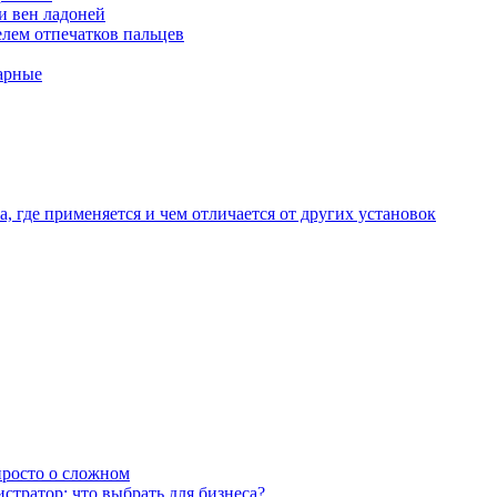
и вен ладоней
лем отпечатков пальцев
арные
, где применяется и чем отличается от других установок
 просто о сложном
тратор: что выбрать для бизнеса?