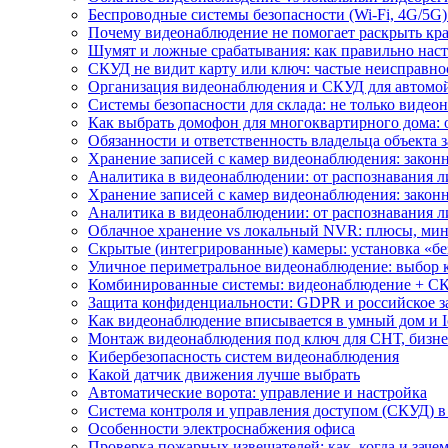
Беспроводные системы безопасности (Wi-Fi, 4G/5G)
Почему видеонаблюдение не помогает раскрыть кр
Шумят и ложные срабатывания: как правильно нас
СКУД не видит карту или ключ: частые неисправно
Организация видеонаблюдения и СКУД для автомой
Системы безопасности для склада: не только видеон
Как выбрать домофон для многоквартирного дома: 
Обязанности и ответственность владельца объекта 
Хранение записей с камер видеонаблюдения: законн
Аналитика в видеонаблюдении: от распознавания л
Хранение записей с камер видеонаблюдения: законн
Аналитика в видеонаблюдении: от распознавания л
Облачное хранение vs локальный NVR: плюсы, мин
Скрытые (интегрированные) камеры: установка «бе
Уличное периметральное видеонаблюдение: выбор 
Комбинированные системы: видеонаблюдение + СК
Защита конфиденциальности: GDPR и российское з
Как видеонаблюдение вписывается в умный дом и I
Монтаж видеонаблюдения под ключ для СНТ, бизне
Кибербезопасность систем видеонаблюдения
Какой датчик движения лучше выбрать
Автоматические ворота: управление и настройка
Система контроля и управления доступом (СКУД) в
Особенности электроснабжения офиса
Проверка пожарных извещателей: как, когда и зачем