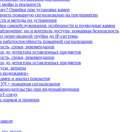
: мифы и реальность
ажу? Ошибки при установке камер
троить пожарную сигнализацию на предприятии
сти и методы их устранения
ки самообслуживания: особенности и подводные камни
аблюдение, но и контроль доступа, пожарная безопасность
от переговорной трубки до IP-системы
за работоспособность пожарной сигнализации
ость, сроки, рекомендации
иц до детектора оставленных предметов
ость, сроки, рекомендации
иц до детектора оставленных предметов
усы, затраты
з видеокамер»
камер и анализ покрытия
УД + пожарная сигнализация
аконодательство при видеонаблюдении
oT‑среду
с‑парков и промзон
 школе
 это делать