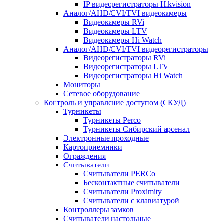
IP видеорегистраторы Hikvision
Аналог/AHD/CVI/TVI видеокамеры
Видеокамеры RVi
Видеокамеры LTV
Видеокамеры Hi Watch
Аналог/AHD/CVI/TVI видеорегистраторы
Видеорегистраторы RVi
Видеорегистраторы LTV
Видеорегистраторы Hi Watch
Мониторы
Сетевое оборудование
Контроль и управление доступом (СКУД)
Турникеты
Турникеты Perco
Турникеты Сибирский арсенал
Электронные проходные
Картоприемники
Ограждения
Считыватели
Считыватели PERCo
Бесконтактные считыватели
Считыватели Proximity
Считыватели с клавиатурой
Контроллеры замков
Считыватели настольные