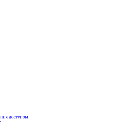
ения доступом
т