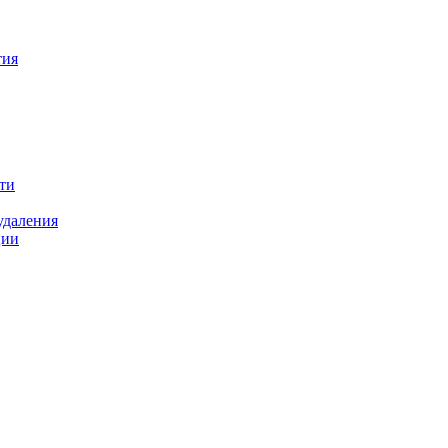
тия
ти
удаления
ции