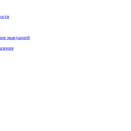
ности
ния эвакуацией
аления