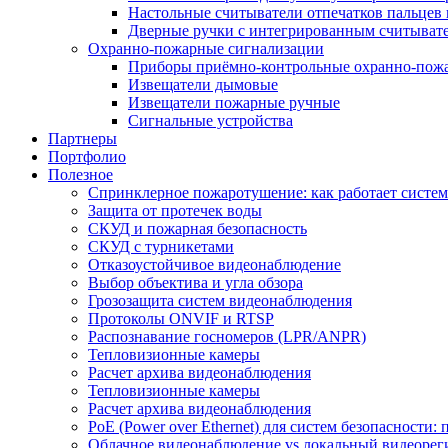
Настольные считыватели отпечатков пальцев 
Дверные ручки с интегрированным считывате
Охранно-пожарные сигнализации
Приборы приёмно-контрольные охранно-пож
Извещатели дымовые
Извещатели пожарные ручные
Сигнальные устройства
Партнеры
Портфолио
Полезное
Спринклерное пожаротушение: как работает система
Защита от протечек воды
СКУД и пожарная безопасность
СКУД с турникетами
Отказоустойчивое видеонаблюдение
Выбор объектива и угла обзора
Грозозащита систем видеонаблюдения
Протоколы ONVIF и RTSP
Распознавание госномеров (LPR/ANPR)
Тепловизионные камеры
Расчет архива видеонаблюдения
Тепловизионные камеры
Расчет архива видеонаблюдения
PoE (Power over Ethernet) для систем безопасности:
Облачное видеонаблюдение vs локальный видеорегис