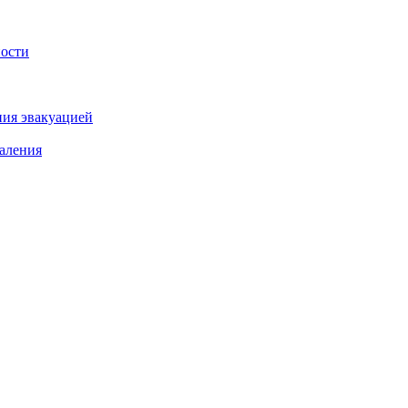
ности
ния эвакуацией
аления