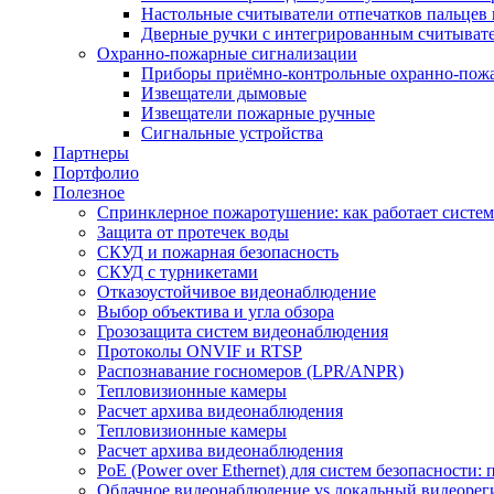
Настольные считыватели отпечатков пальцев 
Дверные ручки с интегрированным считывате
Охранно-пожарные сигнализации
Приборы приёмно-контрольные охранно-пож
Извещатели дымовые
Извещатели пожарные ручные
Сигнальные устройства
Партнеры
Портфолио
Полезное
Спринклерное пожаротушение: как работает система
Защита от протечек воды
СКУД и пожарная безопасность
СКУД с турникетами
Отказоустойчивое видеонаблюдение
Выбор объектива и угла обзора
Грозозащита систем видеонаблюдения
Протоколы ONVIF и RTSP
Распознавание госномеров (LPR/ANPR)
Тепловизионные камеры
Расчет архива видеонаблюдения
Тепловизионные камеры
Расчет архива видеонаблюдения
PoE (Power over Ethernet) для систем безопасности:
Облачное видеонаблюдение vs локальный видеорегис