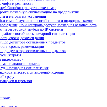
: мифы и реальность
ажу? Ошибки при установке камер
троить пожарную сигнализацию на предприятии
сти и методы их устранения
ки самообслуживания: особенности и подводные камни
аблюдение, но и контроль доступа, пожарная безопасность
от переговорной трубки до IP-системы
за работоспособность пожарной сигнализации
ость, сроки, рекомендации
иц до детектора оставленных предметов
ость, сроки, рекомендации
иц до детектора оставленных предметов
усы, затраты
з видеокамер»
камер и анализ покрытия
УД + пожарная сигнализация
аконодательство при видеонаблюдении
oT‑среду
с‑парков и промзон
 школе
 это делать