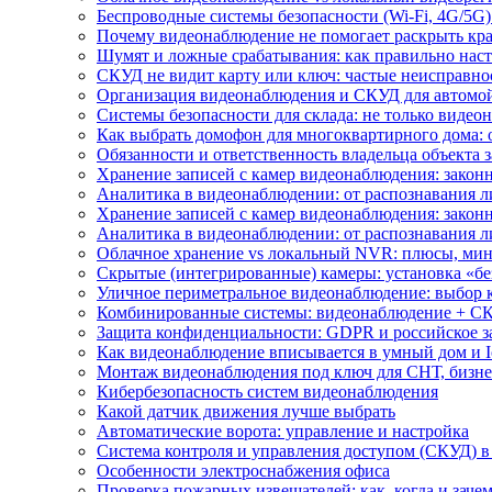
Беспроводные системы безопасности (Wi-Fi, 4G/5G)
Почему видеонаблюдение не помогает раскрыть кр
Шумят и ложные срабатывания: как правильно нас
СКУД не видит карту или ключ: частые неисправно
Организация видеонаблюдения и СКУД для автомой
Системы безопасности для склада: не только видеон
Как выбрать домофон для многоквартирного дома: 
Обязанности и ответственность владельца объекта 
Хранение записей с камер видеонаблюдения: законн
Аналитика в видеонаблюдении: от распознавания л
Хранение записей с камер видеонаблюдения: законн
Аналитика в видеонаблюдении: от распознавания л
Облачное хранение vs локальный NVR: плюсы, мин
Скрытые (интегрированные) камеры: установка «бе
Уличное периметральное видеонаблюдение: выбор 
Комбинированные системы: видеонаблюдение + СК
Защита конфиденциальности: GDPR и российское з
Как видеонаблюдение вписывается в умный дом и I
Монтаж видеонаблюдения под ключ для СНТ, бизне
Кибербезопасность систем видеонаблюдения
Какой датчик движения лучше выбрать
Автоматические ворота: управление и настройка
Система контроля и управления доступом (СКУД) в
Особенности электроснабжения офиса
Проверка пожарных извещателей: как, когда и зачем