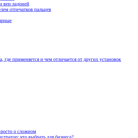
и вен ладоней
лем отпечатков пальцев
арные
, где применяется и чем отличается от других установок
 просто о сложном
тратор: что выбрать для бизнеса?