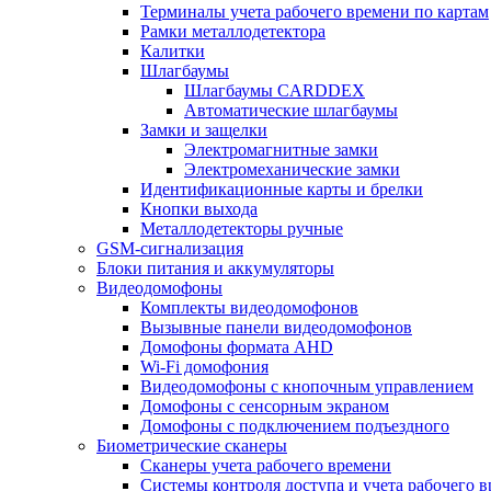
Терминалы учета рабочего времени по картам
Рамки металлодетектора
Калитки
Шлагбаумы
Шлагбаумы CARDDEX
Автоматические шлагбаумы
Замки и защелки
Электромагнитные замки
Электромеханические замки
Идентификационные карты и брелки
Кнопки выхода
Металлодетекторы ручные
GSM-сигнализация
Блоки питания и аккумуляторы
Видеодомофоны
Комплекты видеодомофонов
Вызывные панели видеодомофонов
Домофоны формата AHD
Wi-Fi домофония
Видеодомофоны с кнопочным управлением
Домофоны с сенсорным экраном
Домофоны с подключением подъездного
Биометрические сканеры
Сканеры учета рабочего времени
Системы контроля доступа и учета рабочего 