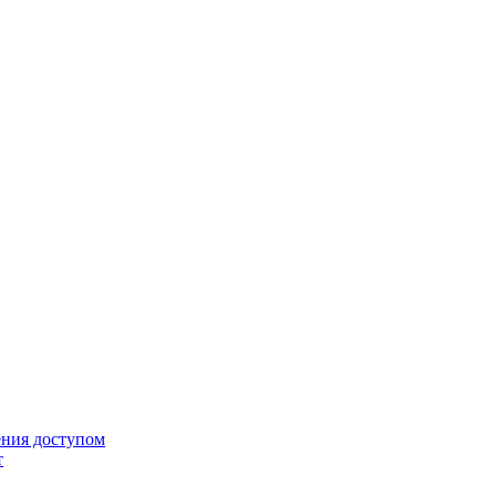
ения доступом
т