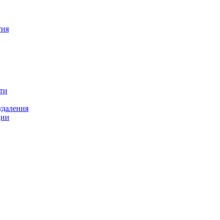
тия
ти
удаления
ции