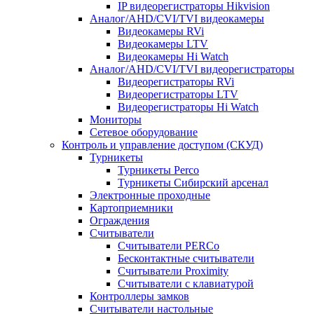
IP видеорегистраторы Hikvision
Аналог/AHD/CVI/TVI видеокамеры
Видеокамеры RVi
Видеокамеры LTV
Видеокамеры Hi Watch
Аналог/AHD/CVI/TVI видеорегистраторы
Видеорегистраторы RVi
Видеорегистраторы LTV
Видеорегистраторы Hi Watch
Мониторы
Сетевое оборудование
Контроль и управление доступом (СКУД)
Турникеты
Турникеты Perco
Турникеты Сибирский арсенал
Электронные проходные
Картоприемники
Ограждения
Считыватели
Считыватели PERCo
Бесконтактные считыватели
Считыватели Proximity
Считыватели с клавиатурой
Контроллеры замков
Считыватели настольные