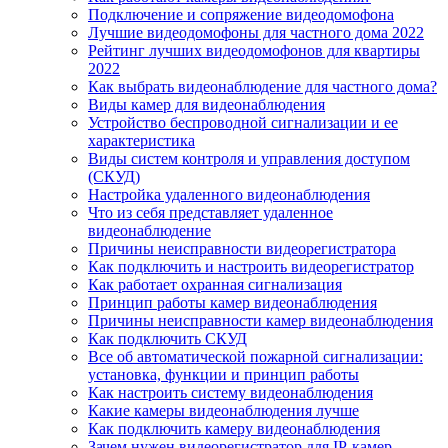
Подключение и сопряжение видеодомофона
Лучшие видеодомофоны для частного дома 2022
Рейтинг лучших видеодомофонов для квартиры
2022
Как выбрать видеонаблюдение для частного дома?
Виды камер для видеонаблюдения
Устройство беспроводной сигнализации и ее
характеристика
Виды систем контроля и управления доступом
(СКУД)
Настройка удаленного видеонаблюдения
Что из себя представляет удаленное
видеонаблюдение
Причины неисправности видеорегистратора
Как подключить и настроить видеорегистратор
Как работает охранная сигнализация
Принцип работы камер видеонаблюдения
Причины неисправности камер видеонаблюдения
Как подключить СКУД
Все об автоматической пожарной сигнализации:
установка, функции и принцип работы
Как настроить систему видеонаблюдения
Какие камеры видеонаблюдения лучше
Как подключить камеру видеонаблюдения
Зачем нужен видеорегистратор для IP-камер