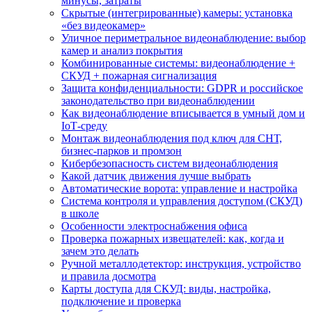
минусы, затраты
Скрытые (интегрированные) камеры: установка
«без видеокамер»
Уличное периметральное видеонаблюдение: выбор
камер и анализ покрытия
Комбинированные системы: видеонаблюдение +
СКУД + пожарная сигнализация
Защита конфиденциальности: GDPR и российское
законодательство при видеонаблюдении
Как видеонаблюдение вписывается в умный дом и
IoT‑среду
Монтаж видеонаблюдения под ключ для СНТ,
бизнес‑парков и промзон
Кибербезопасность систем видеонаблюдения
Какой датчик движения лучше выбрать
Автоматические ворота: управление и настройка
Система контроля и управления доступом (СКУД)
в школе
Особенности электроснабжения офиса
Проверка пожарных извещателей: как, когда и
зачем это делать
Ручной металлодетектор: инструкция, устройство
и правила досмотра
Карты доступа для СКУД: виды, настройка,
подключение и проверка