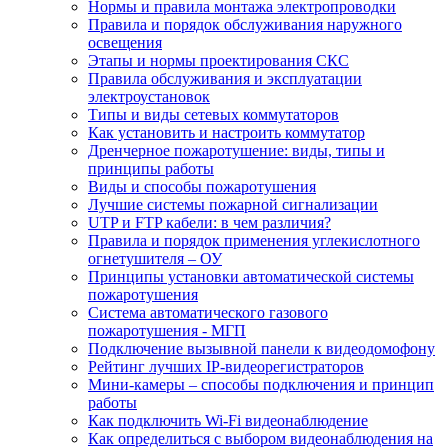
Нормы и правила монтажа электропроводки
Правила и порядок обслуживания наружного
освещения
Этапы и нормы проектирования СКС
Правила обслуживания и эксплуатации
электроустановок
Типы и виды сетевых коммутаторов
Как установить и настроить коммутатор
Дренчерное пожаротушение: виды, типы и
принципы работы
Виды и способы пожаротушения
Лучшие системы пожарной сигнализации
UTP и FTP кабели: в чем различия?
Правила и порядок применения углекислотного
огнетушителя – ОУ
Принципы установки автоматической системы
пожаротушения
Система автоматического газового
пожаротушения - МГП
Подключение вызывной панели к видеодомофону
Рейтинг лучших IP-видеорегистраторов
Мини-камеры – способы подключения и принцип
работы
Как подключить Wi-Fi видеонаблюдение
Как определиться с выбором видеонаблюдения на