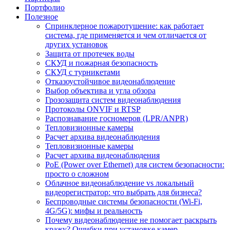
Портфолио
Полезное
Спринклерное пожаротушение: как работает
система, где применяется и чем отличается от
других установок
Защита от протечек воды
СКУД и пожарная безопасность
СКУД с турникетами
Отказоустойчивое видеонаблюдение
Выбор объектива и угла обзора
Грозозащита систем видеонаблюдения
Протоколы ONVIF и RTSP
Распознавание госномеров (LPR/ANPR)
Тепловизионные камеры
Расчет архива видеонаблюдения
Тепловизионные камеры
Расчет архива видеонаблюдения
PoE (Power over Ethernet) для систем безопасности:
просто о сложном
Облачное видеонаблюдение vs локальный
видеорегистратор: что выбрать для бизнеса?
Беспроводные системы безопасности (Wi-Fi,
4G/5G): мифы и реальность
Почему видеонаблюдение не помогает раскрыть
кражу? Ошибки при установке камер