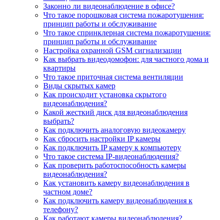
Законно ли видеонаблюдение в офисе?
Что такое порошковая система пожаротушения:
принцип работы и обслуживание
Что такое спринклерная система пожаротушения:
принцип работы и обслуживание
Настройка охранной GSM сигнализации
Как выбрать видеодомофон: для частного дома и
квартиры
Что такое приточная система вентиляции
Виды скрытых камер
Как происходит установка скрытого
видеонаблюдения?
Какой жесткий диск для видеонаблюдения
выбрать?
Как подключить аналоговую видеокамеру
Как сбросить настройки IP камеры
Как подключить IP камеру к компьютеру
Что такое система IP-видеонаблюдения?
Как проверить работоспособность камеры
видеонаблюдения?
Как установить камеру видеонаблюдения в
частном доме?
Как подключить камеру видеонаблюдения к
телефону?
Как работают камеры видеонаблюдения?