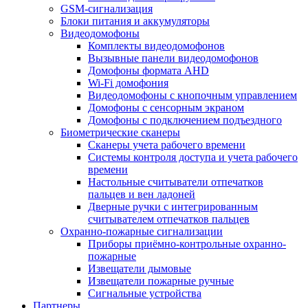
GSM-сигнализация
Блоки питания и аккумуляторы
Видеодомофоны
Комплекты видеодомофонов
Вызывные панели видеодомофонов
Домофоны формата AHD
Wi-Fi домофония
Видеодомофоны с кнопочным управлением
Домофоны с сенсорным экраном
Домофоны с подключением подъездного
Биометрические сканеры
Сканеры учета рабочего времени
Системы контроля доступа и учета рабочего
времени
Настольные считыватели отпечатков
пальцев и вен ладоней
Дверные ручки с интегрированным
считывателем отпечатков пальцев
Охранно-пожарные сигнализации
Приборы приёмно-контрольные охранно-
пожарные
Извещатели дымовые
Извещатели пожарные ручные
Сигнальные устройства
Партнеры