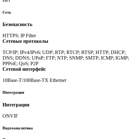
Нет
Сеть
Безопасность
HTTPS; IP Filter
Сетевые протоколы
TCP/IP; IPv4/IPv6; UDP; RTP; RTCP; RTSP; HTTP; DHCP;
DNS; DDNS; UPnP; FTP; NTP; SNMP; SMTP; ICMP; IGMP;
PPPoE; QoS; P2P
Сетевой интерфейс
10Base-T/100Base-TX Ethernet
Интеграция
Интеграция
ONVIF
Видеоаналитика