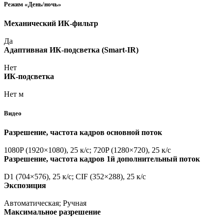
Режим
«День
/ночь»
Механический ИК-фильтр
Да
Адаптивная ИК-подсветка
(Smart
-IR)
Нет
ИК-подсветка
Нет м
Видео
Разрешение, частота кадров основной поток
1080P
(1920
×1080), 25 к/с; 720P
(1280
×720), 25 к/с
Разрешение, частота кадров 1й дополнительный поток
D1
(704
×576), 25 к/с; CIF
(352
×288), 25 к/с
Экспозиция
Автоматическая; Ручная
Максимальное разрешение