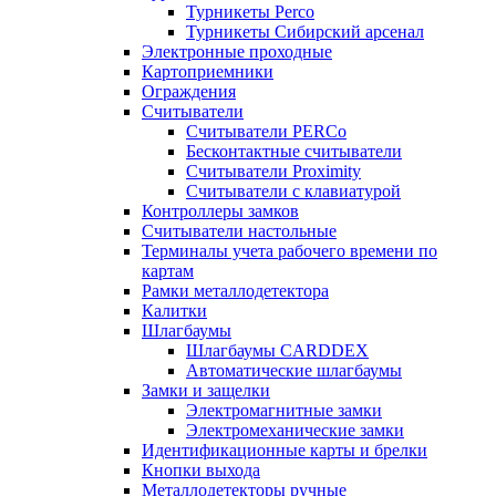
Турникеты Perco
Турникеты Сибирский арсенал
Электронные проходные
Картоприемники
Ограждения
Считыватели
Считыватели PERCo
Бесконтактные считыватели
Считыватели Proximity
Считыватели с клавиатурой
Контроллеры замков
Считыватели настольные
Терминалы учета рабочего времени по
картам
Рамки металлодетектора
Калитки
Шлагбаумы
Шлагбаумы CARDDEX
Автоматические шлагбаумы
Замки и защелки
Электромагнитные замки
Электромеханические замки
Идентификационные карты и брелки
Кнопки выхода
Металлодетекторы ручные