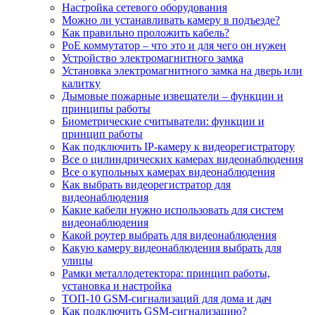
Настройка сетевого оборудования
Можно ли устанавливать камеру в подъезде?
Как правильно проложить кабель?
PoE коммутатор – что это и для чего он нужен
Устройство электромагнитного замка
Установка электромагнитного замка на дверь или
калитку
Дымовые пожарные извещатели – функции и
принципы работы
Биометрические считыватели: функции и
принцип работы
Как подключить IP-камеру к видеорегистратору
Все о цилиндрических камерах видеонаблюдения
Все о купольных камерах видеонаблюдения
Как выбрать видеорегистратор для
видеонаблюдения
Какие кабели нужно использовать для систем
видеонаблюдения
Какой роутер выбрать для видеонаблюдения
Какую камеру видеонаблюдения выбрать для
улицы
Рамки металлодетектора: принцип работы,
установка и настройка
ТОП-10 GSM-сигнализаций для дома и дач
Как подключить GSM-сигнализацию?