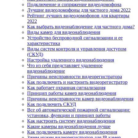
Подключение и сопряжение видеодомофона
Лучшие видеодомофоны для частного дома 2022
Рейтинг лучших видеодомофонов для квартиры
2022
Как выбрать видеонаблюдение для частного дома?
Виды камер для видеонаблюдения
Устройство беспроводной сигнализации и ее
характеристика
Виды систем контроля и управления доступом
(СКУД)
Настройка удаленного видеонаблюдения
Что из себя представляет удаленное
видеонаблюдение
Причины неисправности видеорегистратора
Как подключить и настроить видеорегистратор
Как работает охранная сигнализация
Принцип работы камер видеонаблюдения
Причины неисправности камер видеонаблюдения
Как подключить СКУД
Все об автоматической пожарной сигнализации:
установка, функции и принцип работы
Как настроить систему видеонаблюдения
Какие камеры видеонаблюдения лучше
Как подключить камеру видеонаблюдения
Зачем нужен видеорегистратор для IP-камер