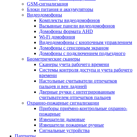
GSM-сигнализация
Блоки питания и аккумуляторы
Видеодомофоны
Комплекты видеодомофонов
Вызывные панели видеодомофонов
Домофоны формата AHD
Wi-Fi домофония
Видеодомофоны с кнопочным управлением
Домофоны с сенсорным экраном
Домофоны с подключением подъездного
Биометрические сканеры
Сканеры учета рабочего времени
Системы контроля доступа и учета рабочего
времени
Настольные считыватели отпечатков
пальцев и вен ладоней
Дверные ручки с интегрированным
считывателем отпечатков пальцев
Охранно-пожарные сигнализации
Приборы приёмно-контрольные охранно-
пожарные
Извещатели дымовые
Извещатели пожарные ручные
Сигнальные устройства
Партнеры