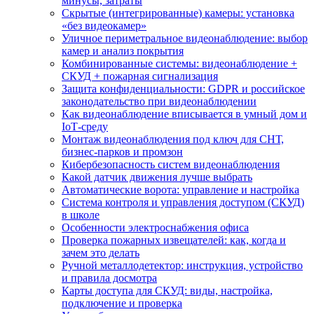
минусы, затраты
Скрытые (интегрированные) камеры: установка
«без видеокамер»
Уличное периметральное видеонаблюдение: выбор
камер и анализ покрытия
Комбинированные системы: видеонаблюдение +
СКУД + пожарная сигнализация
Защита конфиденциальности: GDPR и российское
законодательство при видеонаблюдении
Как видеонаблюдение вписывается в умный дом и
IoT‑среду
Монтаж видеонаблюдения под ключ для СНТ,
бизнес‑парков и промзон
Кибербезопасность систем видеонаблюдения
Какой датчик движения лучше выбрать
Автоматические ворота: управление и настройка
Система контроля и управления доступом (СКУД)
в школе
Особенности электроснабжения офиса
Проверка пожарных извещателей: как, когда и
зачем это делать
Ручной металлодетектор: инструкция, устройство
и правила досмотра
Карты доступа для СКУД: виды, настройка,
подключение и проверка