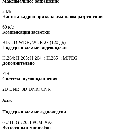
Максимальное разрешение
2 Мп
Частота кадров при максимальном разрешении
60 к/с
Компенсация засветки
BLC; D-WDR; WDR 2x
(120
дБ)
Поддерживаемые видеокодеки
H.264; H.265; H.264+; H.265+; MJPEG
Дополнительно
EIS
Система шумоподавления
2D DNR; 3D DNR; CNR
Аудио
Поддерживаемые аудиокодеки
G.711; G.726; LPCM; AAC
Встроенный микрофон