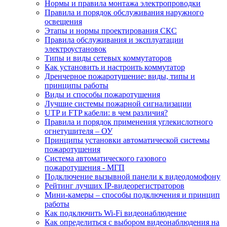
Нормы и правила монтажа электропроводки
Правила и порядок обслуживания наружного
освещения
Этапы и нормы проектирования СКС
Правила обслуживания и эксплуатации
электроустановок
Типы и виды сетевых коммутаторов
Как установить и настроить коммутатор
Дренчерное пожаротушение: виды, типы и
принципы работы
Виды и способы пожаротушения
Лучшие системы пожарной сигнализации
UTP и FTP кабели: в чем различия?
Правила и порядок применения углекислотного
огнетушителя – ОУ
Принципы установки автоматической системы
пожаротушения
Система автоматического газового
пожаротушения - МГП
Подключение вызывной панели к видеодомофону
Рейтинг лучших IP-видеорегистраторов
Мини-камеры – способы подключения и принцип
работы
Как подключить Wi-Fi видеонаблюдение
Как определиться с выбором видеонаблюдения на