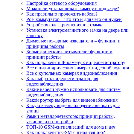
Настройка сетевого оборудования
Можно ли устанавливать камеру в подъезде?
Как правильно проложить кабель?
PoE коммутатор – что это и для чего он нужен
Устройство электромагнитного замка
Установка электромагнитного замка на дверь или
калитку
Дымовые пожарные извещатели – функции и
принципы работы
Биометрические считыватели: функции и
принцип работы
Как подключить IP-камеру к видеорегистратору
Все о цилиндрических камерах видеонаблюдения
Все о купольных камерах видеонаблюдения
Как выбрать видеорегистратор для
видеонаблюдения
Какие кабели нужно использовать для систем
видеонаблюдения
Какой роутер выбрать для видеонаблюдения
Какую камеру видеонаблюдения выбрать для
улицы
Рамки металлодетектора: принцип работы,
установка и настройка
ТОП-10 GSM-сигнализаций для дома и дач
Как подключить GSM-сигнализацию?