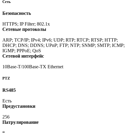
Сеть
Безопасность
HTTPS; IP Filter; 802.1x
Сетевые протоколы
ARP; TCP/IP; IPv4; IPv6; UDP; RTP; RTCP; RTSP; HTTP;
DHCP; DNS; DDNS; UPnP; FTP; NTP; SNMP; SMTP; ICMP;
IGMP; PPPoE; QoS
Сетевой интерфейс
10Base-T/100Base-TX Ethernet
PTZ
RS485
Есть
Предустановки
256
Патрулирование
8