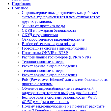
Портфолио
Полезное
Спринклерное пожаротушение: как работает
система, где применяется и чем отличается от
других установок
Защита от протечек воды
СКУД и пожарная безопасность
СКУД с турникетами
Отказоустойчивое видеонаблюдение
Выбор объектива и угла обзора
Грозозащита систем видеонаблюдения
Протоколы ONVIF и RTSP
Распознавание госномеров (LPR/ANPR)
Тепловизионные камеры
Расчет архива видеонаблюдения
Тепловизионные камеры
Расчет архива видеонаблюдения
PoE (Power over Ethernet) для систем безопасности:
просто о сложном
Облачное видеонаблюдение vs локальный
видеорегистратор: что выбрать для бизнеса?
Беспроводные системы безопасности (Wi-Fi,
4G/5G): мифы и реальность
Почему видеонаблюдение не помогает раскрыть
кражу? Ошибки при установке камер