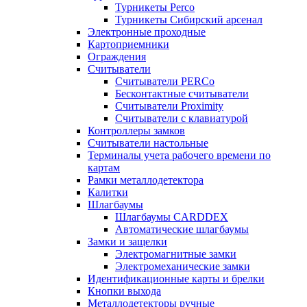
Турникеты Perco
Турникеты Сибирский арсенал
Электронные проходные
Картоприемники
Ограждения
Считыватели
Считыватели PERCo
Бесконтактные считыватели
Считыватели Proximity
Считыватели с клавиатурой
Контроллеры замков
Считыватели настольные
Терминалы учета рабочего времени по
картам
Рамки металлодетектора
Калитки
Шлагбаумы
Шлагбаумы CARDDEX
Автоматические шлагбаумы
Замки и защелки
Электромагнитные замки
Электромеханические замки
Идентификационные карты и брелки
Кнопки выхода
Металлодетекторы ручные