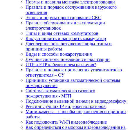
Нормы и правила монтажа электропроводки
Правила и порядок обслуживания наружного
освещения
Этапы и нормы проектирования СКС
Правила обслуживания и эксплуатации
электроустановок
Типы и виды сетевых коммутаторов
Как установить и настроить коммутатор
Дренчерное пожаротушение: виды, типы и
принципы работы
Виды и способы пожаротушения
Лучшие системы пожарной сигнализации
UTP и FTP кабели: в чем различия?
Правила и порядок применения углекислотного
огнетушителя – ОУ
Принципы установки автоматической системы
пожаротушения
Система автоматического газового
пожаротушения - МГП
Подключение вызывной панели к видеодомофону
Рейтинг лучших IP-видеорегистраторов
Мини-камеры – способы подключения и принцип
работы
Как подключить Wi-Fi видеонаблюдение
Как определиться с выбором видеонаблюдения на