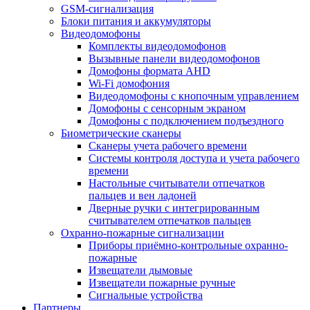
GSM-сигнализация
Блоки питания и аккумуляторы
Видеодомофоны
Комплекты видеодомофонов
Вызывные панели видеодомофонов
Домофоны формата AHD
Wi-Fi домофония
Видеодомофоны с кнопочным управлением
Домофоны с сенсорным экраном
Домофоны с подключением подъездного
Биометрические сканеры
Сканеры учета рабочего времени
Системы контроля доступа и учета рабочего
времени
Настольные считыватели отпечатков
пальцев и вен ладоней
Дверные ручки с интегрированным
считывателем отпечатков пальцев
Охранно-пожарные сигнализации
Приборы приёмно-контрольные охранно-
пожарные
Извещатели дымовые
Извещатели пожарные ручные
Сигнальные устройства
Партнеры