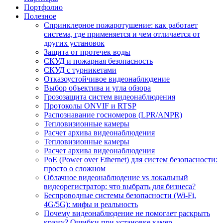
Портфолио
Полезное
Спринклерное пожаротушение: как работает
система, где применяется и чем отличается от
других установок
Защита от протечек воды
СКУД и пожарная безопасность
СКУД с турникетами
Отказоустойчивое видеонаблюдение
Выбор объектива и угла обзора
Грозозащита систем видеонаблюдения
Протоколы ONVIF и RTSP
Распознавание госномеров (LPR/ANPR)
Тепловизионные камеры
Расчет архива видеонаблюдения
Тепловизионные камеры
Расчет архива видеонаблюдения
PoE (Power over Ethernet) для систем безопасности:
просто о сложном
Облачное видеонаблюдение vs локальный
видеорегистратор: что выбрать для бизнеса?
Беспроводные системы безопасности (Wi-Fi,
4G/5G): мифы и реальность
Почему видеонаблюдение не помогает раскрыть
кражу? Ошибки при установке камер