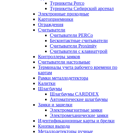
Турникеты Perco
Турникеты Сибирский арсенал
Электронные проходные
Картоприемники
Ограждения
Считыватели
Считыватели PERCo
Бесконтактные считыватели
Считыватели Proximity
Считыватели с клавиатурой
Контроллеры замков
Считыватели настольные
Терминалы учета рабочего времени по
картам
Рамки металлодетектора
Калитки
Шлагбаумы
Шлагбаумы CARDDEX
Автоматические шлагбаумы
Замки и защелки
Электромагнитные замки
Электромеханические замки
Идентификационные карты и брелки
Кнопки выхода
Металлодетекторы ручные