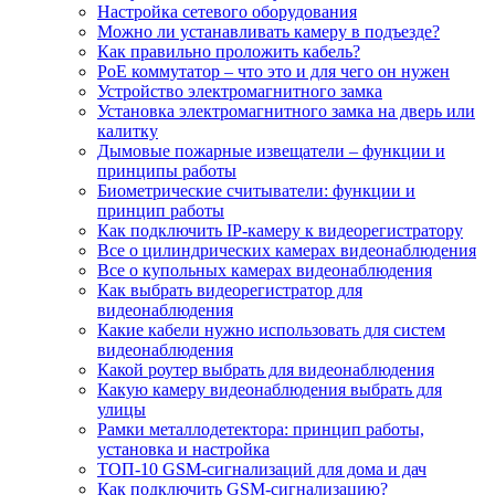
Настройка сетевого оборудования
Можно ли устанавливать камеру в подъезде?
Как правильно проложить кабель?
PoE коммутатор – что это и для чего он нужен
Устройство электромагнитного замка
Установка электромагнитного замка на дверь или
калитку
Дымовые пожарные извещатели – функции и
принципы работы
Биометрические считыватели: функции и
принцип работы
Как подключить IP-камеру к видеорегистратору
Все о цилиндрических камерах видеонаблюдения
Все о купольных камерах видеонаблюдения
Как выбрать видеорегистратор для
видеонаблюдения
Какие кабели нужно использовать для систем
видеонаблюдения
Какой роутер выбрать для видеонаблюдения
Какую камеру видеонаблюдения выбрать для
улицы
Рамки металлодетектора: принцип работы,
установка и настройка
ТОП-10 GSM-сигнализаций для дома и дач
Как подключить GSM-сигнализацию?