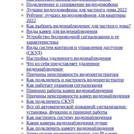
Подключение и сопряжение видеодомофона
Лучшие видеодомофоны для частного дома 2022
Рейтинг лучших видеодомофонов для квартиры
2022
Как выбрать видеонаблюдение для частного дома?
Виды камер для видеонаблюдения
Устройство беспроводной сигнализации и ее
характеристика
Виды систем контроля и управления доступом
(СКУД)
Настройка удаленного видеонаблюдения
Что из себя представляет удаленное
видеонаблюдение
Причины неисправности видеорегистратора
Как подключить и настроить видеорегистратор
Как работает охранная сигнализация
Принцип работы камер видеонаблюдения
Причины неисправности камер видеонаблюдения
Как подключить СКУД
Все об автоматической пожарной сигнализации:
установка, функции и принцип работы
Как настроить систему видеонаблюдения
Какие камеры видеонаблюдения лучше
Как подключить камеру видеонаблюдения
Зачем нужен видеорегистратор для IP-камер