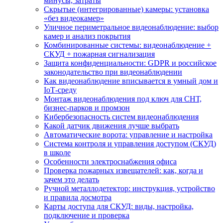
минусы, затраты
Скрытые (интегрированные) камеры: установка
«без видеокамер»
Уличное периметральное видеонаблюдение: выбор
камер и анализ покрытия
Комбинированные системы: видеонаблюдение +
СКУД + пожарная сигнализация
Защита конфиденциальности: GDPR и российское
законодательство при видеонаблюдении
Как видеонаблюдение вписывается в умный дом и
IoT‑среду
Монтаж видеонаблюдения под ключ для СНТ,
бизнес‑парков и промзон
Кибербезопасность систем видеонаблюдения
Какой датчик движения лучше выбрать
Автоматические ворота: управление и настройка
Система контроля и управления доступом (СКУД)
в школе
Особенности электроснабжения офиса
Проверка пожарных извещателей: как, когда и
зачем это делать
Ручной металлодетектор: инструкция, устройство
и правила досмотра
Карты доступа для СКУД: виды, настройка,
подключение и проверка