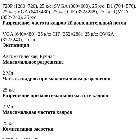
720P
(1280
×720), 25 к/с; SVGA
(800
×600), 25 к/с; D1
(704
×576),
25 к/с; VGA
(640
×480), 25 к/с; CIF
(352
×288), 25 к/с; QVGA
(352
×240), 25 к/с
Разрешение, частота кадров 2й дополнительный поток
VGA
(640
×480), 25 к/с; CIF
(352
×288), 25 к/с; QVGA
(352
×240), 25 к/с
Экспозиция
Автоматическая; Ручная
Максимальное разрешение
2 Мп
Частота кадров при максимальном разрешении
25 к/с
Разрешение при максимальной частоте кадров
2 Мп
Максимальная частота кадров
25 к/с
Компенсация засветки