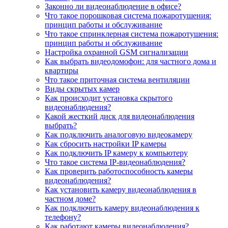
Законно ли видеонаблюдение в офисе?
Что такое порошковая система пожаротушения:
принцип работы и обслуживание
Что такое спринклерная система пожаротушения:
принцип работы и обслуживание
Настройка охранной GSM сигнализации
Как выбрать видеодомофон: для частного дома и
квартиры
Что такое приточная система вентиляции
Виды скрытых камер
Как происходит установка скрытого
видеонаблюдения?
Какой жесткий диск для видеонаблюдения
выбрать?
Как подключить аналоговую видеокамеру
Как сбросить настройки IP камеры
Как подключить IP камеру к компьютеру
Что такое система IP-видеонаблюдения?
Как проверить работоспособность камеры
видеонаблюдения?
Как установить камеру видеонаблюдения в
частном доме?
Как подключить камеру видеонаблюдения к
телефону?
Как работают камеры видеонаблюдения?