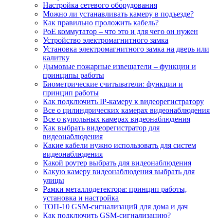
Настройка сетевого оборудования
Можно ли устанавливать камеру в подъезде?
Как правильно проложить кабель?
PoE коммутатор – что это и для чего он нужен
Устройство электромагнитного замка
Установка электромагнитного замка на дверь или
калитку
Дымовые пожарные извещатели – функции и
принципы работы
Биометрические считыватели: функции и
принцип работы
Как подключить IP-камеру к видеорегистратору
Все о цилиндрических камерах видеонаблюдения
Все о купольных камерах видеонаблюдения
Как выбрать видеорегистратор для
видеонаблюдения
Какие кабели нужно использовать для систем
видеонаблюдения
Какой роутер выбрать для видеонаблюдения
Какую камеру видеонаблюдения выбрать для
улицы
Рамки металлодетектора: принцип работы,
установка и настройка
ТОП-10 GSM-сигнализаций для дома и дач
Как подключить GSM-сигнализацию?