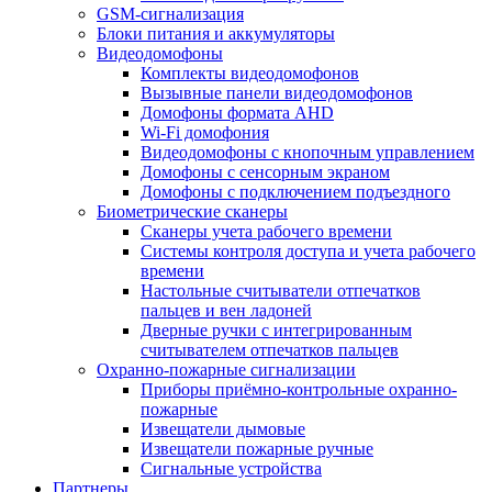
GSM-сигнализация
Блоки питания и аккумуляторы
Видеодомофоны
Комплекты видеодомофонов
Вызывные панели видеодомофонов
Домофоны формата AHD
Wi-Fi домофония
Видеодомофоны с кнопочным управлением
Домофоны с сенсорным экраном
Домофоны с подключением подъездного
Биометрические сканеры
Сканеры учета рабочего времени
Системы контроля доступа и учета рабочего
времени
Настольные считыватели отпечатков
пальцев и вен ладоней
Дверные ручки с интегрированным
считывателем отпечатков пальцев
Охранно-пожарные сигнализации
Приборы приёмно-контрольные охранно-
пожарные
Извещатели дымовые
Извещатели пожарные ручные
Сигнальные устройства
Партнеры