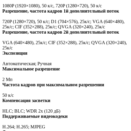
1080P
(1920
×1080), 50 к/с, 720P
(1280
×720), 50 к/с
Разрешение, частота кадров 1й дополнительный поток
720P
(1280
×720), 50 к/с; D1
(704
×576), 25к/с; VGA
(640
×480),
25к/с; CIF
(352
×288), 25к/с; QVGA
(320
×240), 25к/с
Разрешение, частота кадров 2й дополнительный поток
VGA
(640
×480), 25к/с; CIF
(352
×288), 25к/с; QVGA
(320
×240),
25к/с
Экспозиция
Автоматическая; Ручная
Максимальное разрешение
2 Мп
Частота кадров при максимальном разрешении
50 к/с
Компенсация засветки
HLC; BLC; WDR 2x
(120
дБ)
Поддерживаемые видеокодеки
H.264; H.265; MJPEG