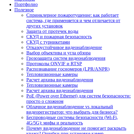
Портфолио
Полезное
Спринклерное пожаротушение: как работает
система, где применяется и чем отличается от
других установок
Защита от протечек воды
СКУД и пожарная безопасность
СКУД с турникетами
Отказоустойчивое видеонаблюдение
Выбор объектива и угла обзора
Грозозащита систем видеонаблюдения
Протоколы ONVIF и RTSP
Распознавание госномеров (LPR/ANPR)
Тепловизионные камеры
Расчет архива видеонаблюдения
Тепловизионные камеры
Расчет архива видеонаблюдения
PoE (Power over Ethernet) для систем безопасности:
просто о сложном
Облачное видеонаблюдение vs локальный
видеорегистратор: что выбрать для бизнеса?
Беспроводные системы безопасности (Wi-Fi,
4G/5G): мифы и реальность
Почему видеонаблюдение не помогает раскрыть
кражу? Ошибки при установке камер