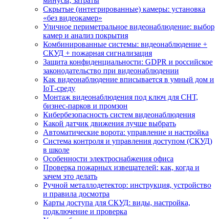
минусы, затраты
Скрытые (интегрированные) камеры: установка
«без видеокамер»
Уличное периметральное видеонаблюдение: выбор
камер и анализ покрытия
Комбинированные системы: видеонаблюдение +
СКУД + пожарная сигнализация
Защита конфиденциальности: GDPR и российское
законодательство при видеонаблюдении
Как видеонаблюдение вписывается в умный дом и
IoT‑среду
Монтаж видеонаблюдения под ключ для СНТ,
бизнес‑парков и промзон
Кибербезопасность систем видеонаблюдения
Какой датчик движения лучше выбрать
Автоматические ворота: управление и настройка
Система контроля и управления доступом (СКУД)
в школе
Особенности электроснабжения офиса
Проверка пожарных извещателей: как, когда и
зачем это делать
Ручной металлодетектор: инструкция, устройство
и правила досмотра
Карты доступа для СКУД: виды, настройка,
подключение и проверка