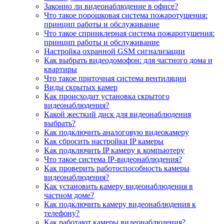
Законно ли видеонаблюдение в офисе?
Что такое порошковая система пожаротушения:
принцип работы и обслуживание
Что такое спринклерная система пожаротушения:
принцип работы и обслуживание
Настройка охранной GSM сигнализации
Как выбрать видеодомофон: для частного дома и
квартиры
Что такое приточная система вентиляции
Виды скрытых камер
Как происходит установка скрытого
видеонаблюдения?
Какой жесткий диск для видеонаблюдения
выбрать?
Как подключить аналоговую видеокамеру
Как сбросить настройки IP камеры
Как подключить IP камеру к компьютеру
Что такое система IP-видеонаблюдения?
Как проверить работоспособность камеры
видеонаблюдения?
Как установить камеру видеонаблюдения в
частном доме?
Как подключить камеру видеонаблюдения к
телефону?
Как работают камеры видеонаблюдения?