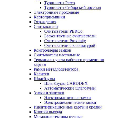
Турникеты Perco
Турникеты Сибирский арсенал
Электронные проходные
Картоприемники
Ограждения
Считыватели
Считыватели PERCo
Бесконтактные считыватели
Считыватели Proximity
Считыватели с клавиатурой
Контроллеры замков
Считыватели настольные
Терминалы учета рабочего времени по
картам
Рамки металлодетектора
Калитки
Шлагбаумы
Шлагбаумы CARDDEX
Автоматические шлагбаумы
Замки и защелки
Электромагнитные замки
Электромеханические замки
Идентификационные карты и брелки
Кнопки выхода
Металлодетекторы ручные