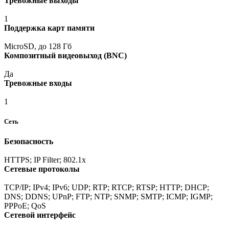
Тревожные выходы
1
Поддержка карт памяти
MicroSD, до 128 Гб
Композитный видеовыход
(BNC
)
Да
Тревожные входы
1
Сеть
Безопасность
HTTPS; IP Filter; 802.1x
Сетевые протоколы
TCP/IP; IPv4; IPv6; UDP; RTP; RTCP; RTSP; HTTP; DHCP;
DNS; DDNS; UPnP; FTP; NTP; SNMP; SMTP; ICMP; IGMP;
PPPoE; QoS
Сетевой интерфейс