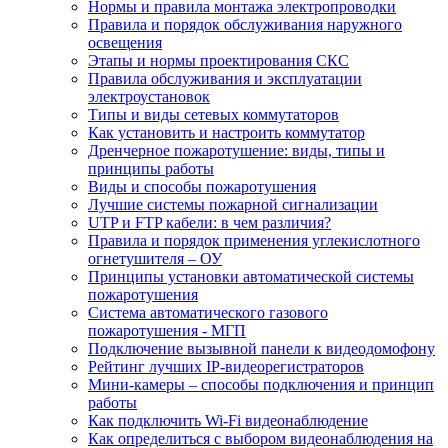
Нормы и правила монтажа электропроводки
Правила и порядок обслуживания наружного
освещения
Этапы и нормы проектирования СКС
Правила обслуживания и эксплуатации
электроустановок
Типы и виды сетевых коммутаторов
Как установить и настроить коммутатор
Дренчерное пожаротушение: виды, типы и
принципы работы
Виды и способы пожаротушения
Лучшие системы пожарной сигнализации
UTP и FTP кабели: в чем различия?
Правила и порядок применения углекислотного
огнетушителя – ОУ
Принципы установки автоматической системы
пожаротушения
Система автоматического газового
пожаротушения - МГП
Подключение вызывной панели к видеодомофону
Рейтинг лучших IP-видеорегистраторов
Мини-камеры – способы подключения и принцип
работы
Как подключить Wi-Fi видеонаблюдение
Как определиться с выбором видеонаблюдения на