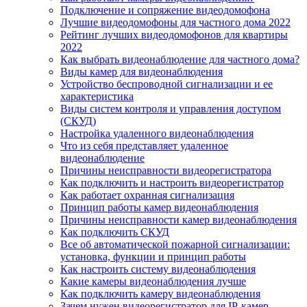
Подключение и сопряжение видеодомофона
Лучшие видеодомофоны для частного дома 2022
Рейтинг лучших видеодомофонов для квартиры
2022
Как выбрать видеонаблюдение для частного дома?
Виды камер для видеонаблюдения
Устройство беспроводной сигнализации и ее
характеристика
Виды систем контроля и управления доступом
(СКУД)
Настройка удаленного видеонаблюдения
Что из себя представляет удаленное
видеонаблюдение
Причины неисправности видеорегистратора
Как подключить и настроить видеорегистратор
Как работает охранная сигнализация
Принцип работы камер видеонаблюдения
Причины неисправности камер видеонаблюдения
Как подключить СКУД
Все об автоматической пожарной сигнализации:
установка, функции и принцип работы
Как настроить систему видеонаблюдения
Какие камеры видеонаблюдения лучше
Как подключить камеру видеонаблюдения
Зачем нужен видеорегистратор для IP-камер