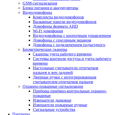
GSM-сигнализация
Блоки питания и аккумуляторы
Видеодомофоны
Комплекты видеодомофонов
Вызывные панели видеодомофонов
Домофоны формата AHD
Wi-Fi домофония
Видеодомофоны с кнопочным управлением
Домофоны с сенсорным экраном
Домофоны с подключением подъездного
Биометрические сканеры
Сканеры учета рабочего времени
Системы контроля доступа и учета рабочего
времени
Настольные считыватели отпечатков
пальцев и вен ладоней
Дверные ручки с интегрированным
считывателем отпечатков пальцев
Охранно-пожарные сигнализации
Приборы приёмно-контрольные охранно-
пожарные
Извещатели дымовые
Извещатели пожарные ручные
Сигнальные устройства
Партнеры