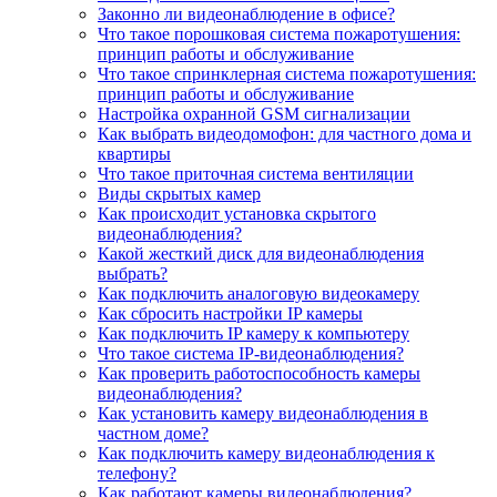
Законно ли видеонаблюдение в офисе?
Что такое порошковая система пожаротушения:
принцип работы и обслуживание
Что такое спринклерная система пожаротушения:
принцип работы и обслуживание
Настройка охранной GSM сигнализации
Как выбрать видеодомофон: для частного дома и
квартиры
Что такое приточная система вентиляции
Виды скрытых камер
Как происходит установка скрытого
видеонаблюдения?
Какой жесткий диск для видеонаблюдения
выбрать?
Как подключить аналоговую видеокамеру
Как сбросить настройки IP камеры
Как подключить IP камеру к компьютеру
Что такое система IP-видеонаблюдения?
Как проверить работоспособность камеры
видеонаблюдения?
Как установить камеру видеонаблюдения в
частном доме?
Как подключить камеру видеонаблюдения к
телефону?
Как работают камеры видеонаблюдения?