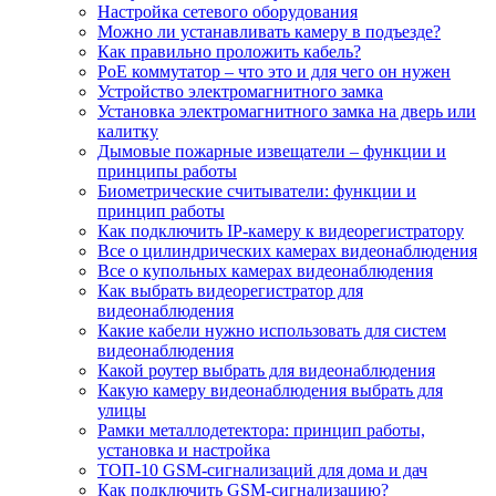
Настройка сетевого оборудования
Можно ли устанавливать камеру в подъезде?
Как правильно проложить кабель?
PoE коммутатор – что это и для чего он нужен
Устройство электромагнитного замка
Установка электромагнитного замка на дверь или
калитку
Дымовые пожарные извещатели – функции и
принципы работы
Биометрические считыватели: функции и
принцип работы
Как подключить IP-камеру к видеорегистратору
Все о цилиндрических камерах видеонаблюдения
Все о купольных камерах видеонаблюдения
Как выбрать видеорегистратор для
видеонаблюдения
Какие кабели нужно использовать для систем
видеонаблюдения
Какой роутер выбрать для видеонаблюдения
Какую камеру видеонаблюдения выбрать для
улицы
Рамки металлодетектора: принцип работы,
установка и настройка
ТОП-10 GSM-сигнализаций для дома и дач
Как подключить GSM-сигнализацию?