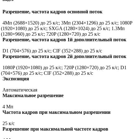
Разрешение, частота кадров основной поток
4Мп
(2688
×1520) до 25 к/с; 3Мп
(2304
×1296) до 25 к/с; 1080P
(1920
×1080) до 25 к/с; SXGA
(1280
×1024) до 25 к/с; 1.3Мп
(1280
×960) до 25 к/с; 720P
(1280
×720) до 25 к/с
Разрешение, частота кадров 1й дополнительный поток
D1
(704
×576) до 25 к/с; CIF
(352
×288) до 25 к/с
Разрешение, частота кадров 2й дополнительный поток
1080P
(1920
×1080) до 25 к/с; 720P
(1280
×720) до 25 к/с; D1
(704
×576) до 25 к/с; CIF
(352
×288) до 25 к/с
Экспозиция
Автоматическая
Максимальное разрешение
4 Мп
Частота кадров при максимальном разрешении
25 к/с
Разрешение при максимальной частоте кадров