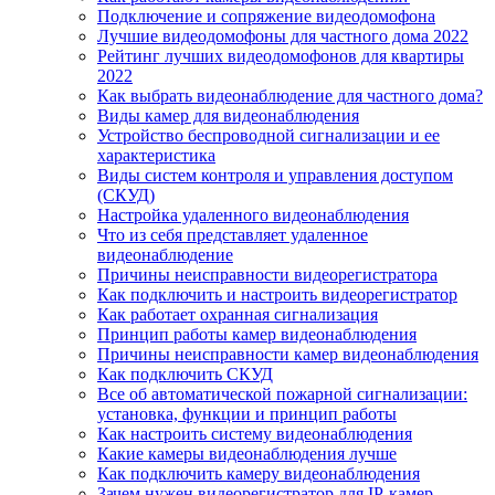
Подключение и сопряжение видеодомофона
Лучшие видеодомофоны для частного дома 2022
Рейтинг лучших видеодомофонов для квартиры
2022
Как выбрать видеонаблюдение для частного дома?
Виды камер для видеонаблюдения
Устройство беспроводной сигнализации и ее
характеристика
Виды систем контроля и управления доступом
(СКУД)
Настройка удаленного видеонаблюдения
Что из себя представляет удаленное
видеонаблюдение
Причины неисправности видеорегистратора
Как подключить и настроить видеорегистратор
Как работает охранная сигнализация
Принцип работы камер видеонаблюдения
Причины неисправности камер видеонаблюдения
Как подключить СКУД
Все об автоматической пожарной сигнализации:
установка, функции и принцип работы
Как настроить систему видеонаблюдения
Какие камеры видеонаблюдения лучше
Как подключить камеру видеонаблюдения
Зачем нужен видеорегистратор для IP-камер