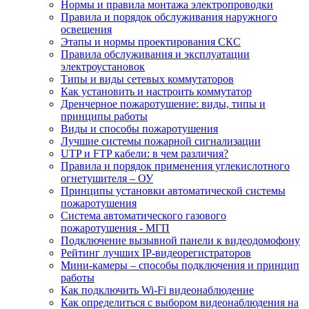
Нормы и правила монтажа электропроводки
Правила и порядок обслуживания наружного
освещения
Этапы и нормы проектирования СКС
Правила обслуживания и эксплуатации
электроустановок
Типы и виды сетевых коммутаторов
Как установить и настроить коммутатор
Дренчерное пожаротушение: виды, типы и
принципы работы
Виды и способы пожаротушения
Лучшие системы пожарной сигнализации
UTP и FTP кабели: в чем различия?
Правила и порядок применения углекислотного
огнетушителя – ОУ
Принципы установки автоматической системы
пожаротушения
Система автоматического газового
пожаротушения - МГП
Подключение вызывной панели к видеодомофону
Рейтинг лучших IP-видеорегистраторов
Мини-камеры – способы подключения и принцип
работы
Как подключить Wi-Fi видеонаблюдение
Как определиться с выбором видеонаблюдения на