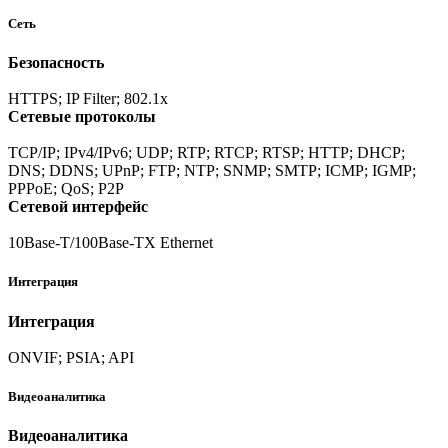
Сеть
Безопасность
HTTPS; IP Filter; 802.1x
Сетевые протоколы
TCP/IP; IPv4/IPv6; UDP; RTP; RTCP; RTSP; HTTP; DHCP;
DNS; DDNS; UPnP; FTP; NTP; SNMP; SMTP; ICMP; IGMP;
PPPoE; QoS; P2P
Сетевой интерфейс
10Base-T/100Base-TX Ethernet
Интеграция
Интеграция
ONVIF; PSIA; API
Видеоаналитика
Видеоаналитика