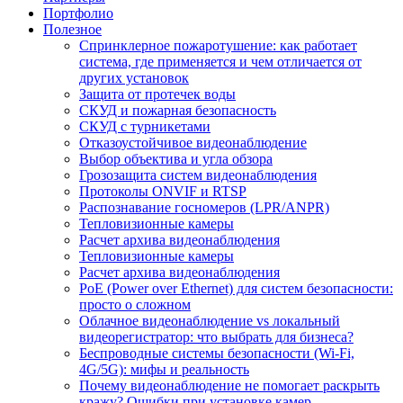
Портфолио
Полезное
Спринклерное пожаротушение: как работает
система, где применяется и чем отличается от
других установок
Защита от протечек воды
СКУД и пожарная безопасность
СКУД с турникетами
Отказоустойчивое видеонаблюдение
Выбор объектива и угла обзора
Грозозащита систем видеонаблюдения
Протоколы ONVIF и RTSP
Распознавание госномеров (LPR/ANPR)
Тепловизионные камеры
Расчет архива видеонаблюдения
Тепловизионные камеры
Расчет архива видеонаблюдения
PoE (Power over Ethernet) для систем безопасности:
просто о сложном
Облачное видеонаблюдение vs локальный
видеорегистратор: что выбрать для бизнеса?
Беспроводные системы безопасности (Wi-Fi,
4G/5G): мифы и реальность
Почему видеонаблюдение не помогает раскрыть
кражу? Ошибки при установке камер