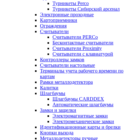
Турникеты Perco
Турникеты Сибирский арсенал
Электронные проходные
Картоприемники
Ограждения
Считыватели
Считыватели PERCo
Бесконтактные считыватели
Считыватели Proximity
Считыватели с клавиатурой
Контроллеры замков
Считыватели настольные
Терминалы учета рабочего времени по
картам
Рамки металлодетектора
Калитки
Шлагбаумы
Шлагбаумы CARDDEX
Автоматические шлагбаумы
Замки и защелки
Электромагнитные замки
Электромеханические замки
Идентификационные карты и брелки
Кнопки выхода
Металлодетекторы ручные