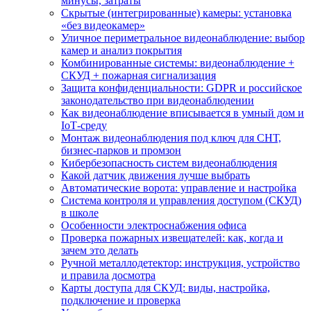
минусы, затраты
Скрытые (интегрированные) камеры: установка
«без видеокамер»
Уличное периметральное видеонаблюдение: выбор
камер и анализ покрытия
Комбинированные системы: видеонаблюдение +
СКУД + пожарная сигнализация
Защита конфиденциальности: GDPR и российское
законодательство при видеонаблюдении
Как видеонаблюдение вписывается в умный дом и
IoT‑среду
Монтаж видеонаблюдения под ключ для СНТ,
бизнес‑парков и промзон
Кибербезопасность систем видеонаблюдения
Какой датчик движения лучше выбрать
Автоматические ворота: управление и настройка
Система контроля и управления доступом (СКУД)
в школе
Особенности электроснабжения офиса
Проверка пожарных извещателей: как, когда и
зачем это делать
Ручной металлодетектор: инструкция, устройство
и правила досмотра
Карты доступа для СКУД: виды, настройка,
подключение и проверка