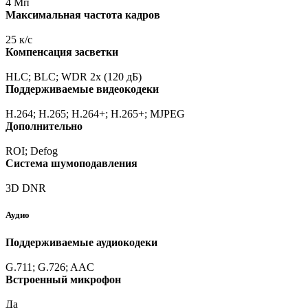
4 Мп
Максимальная частота кадров
25 к/с
Компенсация засветки
HLC; BLC; WDR 2x
(120
дБ)
Поддерживаемые видеокодеки
H.264; H.265; H.264+; H.265+; MJPEG
Дополнительно
ROI; Defog
Система шумоподавления
3D DNR
Аудио
Поддерживаемые аудиокодеки
G.711; G.726; AAC
Встроенный микрофон
Да