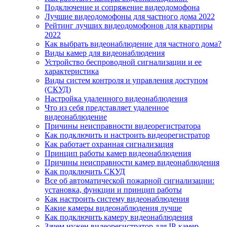
Подключение и сопряжение видеодомофона
Лучшие видеодомофоны для частного дома 2022
Рейтинг лучших видеодомофонов для квартиры
2022
Как выбрать видеонаблюдение для частного дома?
Виды камер для видеонаблюдения
Устройство беспроводной сигнализации и ее
характеристика
Виды систем контроля и управления доступом
(СКУД)
Настройка удаленного видеонаблюдения
Что из себя представляет удаленное
видеонаблюдение
Причины неисправности видеорегистратора
Как подключить и настроить видеорегистратор
Как работает охранная сигнализация
Принцип работы камер видеонаблюдения
Причины неисправности камер видеонаблюдения
Как подключить СКУД
Все об автоматической пожарной сигнализации:
установка, функции и принцип работы
Как настроить систему видеонаблюдения
Какие камеры видеонаблюдения лучше
Как подключить камеру видеонаблюдения
Зачем нужен видеорегистратор для IP-камер