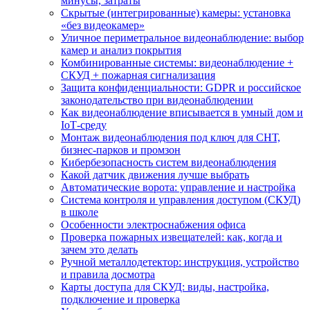
минусы, затраты
Скрытые (интегрированные) камеры: установка
«без видеокамер»
Уличное периметральное видеонаблюдение: выбор
камер и анализ покрытия
Комбинированные системы: видеонаблюдение +
СКУД + пожарная сигнализация
Защита конфиденциальности: GDPR и российское
законодательство при видеонаблюдении
Как видеонаблюдение вписывается в умный дом и
IoT‑среду
Монтаж видеонаблюдения под ключ для СНТ,
бизнес‑парков и промзон
Кибербезопасность систем видеонаблюдения
Какой датчик движения лучше выбрать
Автоматические ворота: управление и настройка
Система контроля и управления доступом (СКУД)
в школе
Особенности электроснабжения офиса
Проверка пожарных извещателей: как, когда и
зачем это делать
Ручной металлодетектор: инструкция, устройство
и правила досмотра
Карты доступа для СКУД: виды, настройка,
подключение и проверка