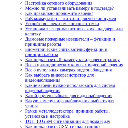
Настройка сетевого оборудования
Можно ли устанавливать камеру в подъезде?
Как правильно проложить кабель?
PoE коммутатор – что это и для чего он нужен
Устройство электромагнитного замка
Установка электромагнитного замка на дверь или
калитку
Дымовые пожарные извещатели – функции и
принципы работы
Биометрические считыватели: функции и
принцип работы
Как подключить IP-камеру к видеорегистратору
Все о цилиндрических камерах видеонаблюдения
Все о купольных камерах видеонаблюдения
Как выбрать видеорегистратор для
видеонаблюдения
Какие кабели нужно использовать для систем
видеонаблюдения
Какой роутер выбрать для видеонаблюдения
Какую камеру видеонаблюдения выбрать для
улицы
Рамки металлодетектора: принцип работы,
установка и настройка
ТОП-10 GSM-сигнализаций для дома и дач
Как подключить GSM-сигнализацию?