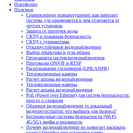
Портфолио
Полезное
Спринклерное пожаротушение: как работает
система, где применяется и чем отличается от
других установок
Защита от протечек воды
СКУД и пожарная безопасность
СКУД с турникетами
Отказоустойчивое видеонаблюдение
Выбор объектива и угла обзора
Грозозащита систем видеонаблюдения
Протоколы ONVIF и RTSP
Распознавание госномеров (LPR/ANPR)
Тепловизионные камеры
Расчет архива видеонаблюдения
Тепловизионные камеры
Расчет архива видеонаблюдения
PoE (Power over Ethernet) для систем безопасности:
просто о сложном
Облачное видеонаблюдение vs локальный
видеорегистратор: что выбрать для бизнеса?
Беспроводные системы безопасности (Wi-Fi,
4G/5G): мифы и реальность
Почему видеонаблюдение не помогает раскрыть
кражу? Ошибки при установке камер