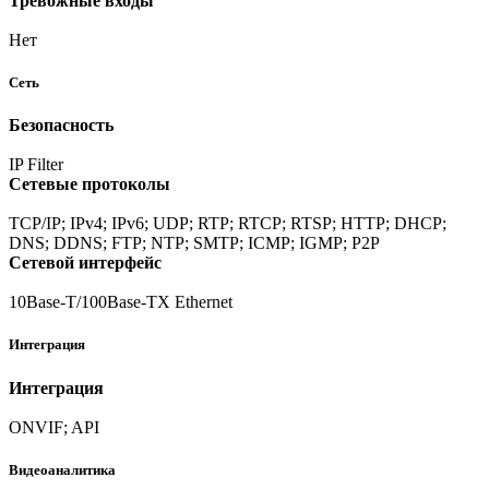
Тревожные входы
Нет
Сеть
Безопасность
IP Filter
Сетевые протоколы
TCP/IP; IPv4; IPv6; UDP; RTP; RTCP; RTSP; HTTP; DHCP;
DNS; DDNS; FTP; NTP; SMTP; ICMP; IGMP; P2P
Сетевой интерфейс
10Base-T/100Base-TX Ethernet
Интеграция
Интеграция
ONVIF; API
Видеоаналитика