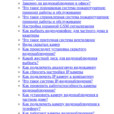
Законно ли видеонаблюдение в офисе?
Что такое порошковая система пожаротушения:
принцип работы и обслуживание
Что такое спринклерная система пожаротушения:
принцип работы и обслуживание
Настройка охранной GSM сигнализации
Как выбрать видеодомофон: для частного дома и
квартиры
Что такое приточная система вентиляции
Виды скрытых камер
Как происходит установка скрытого
видеонаблюдения?
Какой жесткий диск для видеонаблюдения
выбрать?
Как подключить аналоговую видеокамеру
Как сбросить настройки IP камеры
Как подключить IP камеру к компьютеру
Что такое система IP-видеонаблюдения?
Как проверить работоспособность камеры
видеонаблюдения?
Как установить камеру видеонаблюдения в
частном доме?
Как подключить камеру видеонаблюдения к
телефону?
Как работают камеры видеонаблюдения?