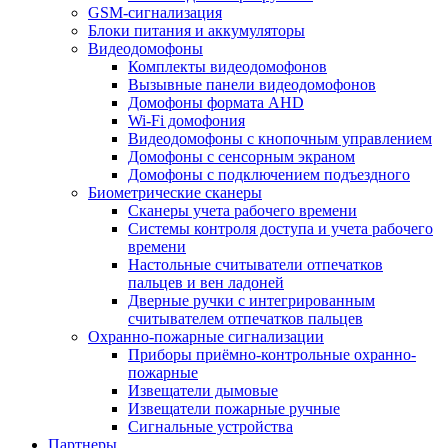
GSM-сигнализация
Блоки питания и аккумуляторы
Видеодомофоны
Комплекты видеодомофонов
Вызывные панели видеодомофонов
Домофоны формата AHD
Wi-Fi домофония
Видеодомофоны с кнопочным управлением
Домофоны с сенсорным экраном
Домофоны с подключением подъездного
Биометрические сканеры
Сканеры учета рабочего времени
Системы контроля доступа и учета рабочего
времени
Настольные считыватели отпечатков
пальцев и вен ладоней
Дверные ручки с интегрированным
считывателем отпечатков пальцев
Охранно-пожарные сигнализации
Приборы приёмно-контрольные охранно-
пожарные
Извещатели дымовые
Извещатели пожарные ручные
Сигнальные устройства
Партнеры