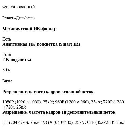
Фиксированный
Режим
«День
/ночь»
Механический ИК-фильтр
Есть
Адаптивная ИК-подсветка
(Smart
-IR)
Есть
ИК-подсветка
30 м
Видео
Разрешение, частота кадров основной поток
1080P
(1920
× 1080), 25к/с; 960P
(1280
× 960), 25к/с; 720P
(1280
× 720), 25к/с
Разрешение, частота кадров 1й дополнительный поток
D1
(704
×576), 25к/с; VGA
(640
×480), 25к/с; CIF
(352
×288), 25к/