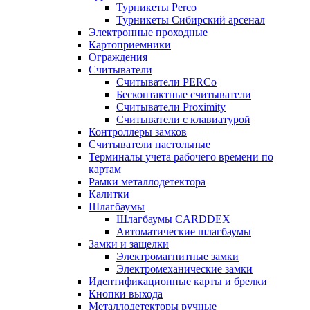
Турникеты Perco
Турникеты Сибирский арсенал
Электронные проходные
Картоприемники
Ограждения
Считыватели
Считыватели PERCo
Бесконтактные считыватели
Считыватели Proximity
Считыватели с клавиатурой
Контроллеры замков
Считыватели настольные
Терминалы учета рабочего времени по
картам
Рамки металлодетектора
Калитки
Шлагбаумы
Шлагбаумы CARDDEX
Автоматические шлагбаумы
Замки и защелки
Электромагнитные замки
Электромеханические замки
Идентификационные карты и брелки
Кнопки выхода
Металлодетекторы ручные