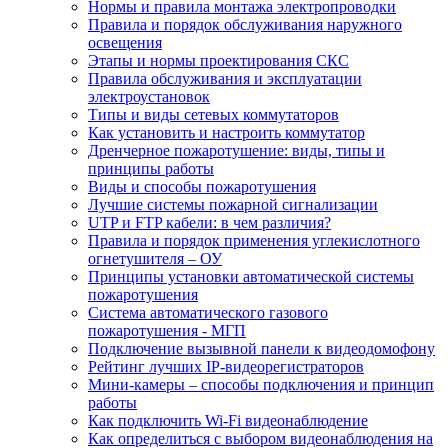
Нормы и правила монтажа электропроводки
Правила и порядок обслуживания наружного
освещения
Этапы и нормы проектирования СКС
Правила обслуживания и эксплуатации
электроустановок
Типы и виды сетевых коммутаторов
Как установить и настроить коммутатор
Дренчерное пожаротушение: виды, типы и
принципы работы
Виды и способы пожаротушения
Лучшие системы пожарной сигнализации
UTP и FTP кабели: в чем различия?
Правила и порядок применения углекислотного
огнетушителя – ОУ
Принципы установки автоматической системы
пожаротушения
Система автоматического газового
пожаротушения - МГП
Подключение вызывной панели к видеодомофону
Рейтинг лучших IP-видеорегистраторов
Мини-камеры – способы подключения и принцип
работы
Как подключить Wi-Fi видеонаблюдение
Как определиться с выбором видеонаблюдения на