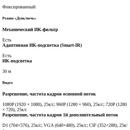
Фиксированный
Режим
«День
/ночь»
Механический ИК-фильтр
Есть
Адаптивная ИК-подсветка
(Smart
-IR)
Есть
ИК-подсветка
30 м
Видео
Разрешение, частота кадров основной поток
1080P
(1920
× 1080), 25к/с; 960P
(1280
× 960), 25к/с; 720P
(1280
× 720), 25к/с
Разрешение, частота кадров 1й дополнительный поток
D1
(704
×576), 25к/с; VGA
(640
×480), 25к/с; CIF
(352
×288), 25к/