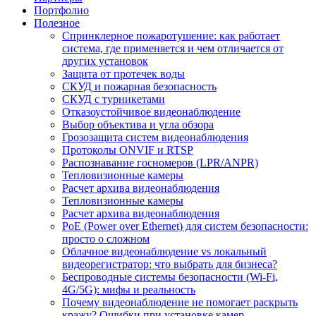
Портфолио
Полезное
Спринклерное пожаротушение: как работает
система, где применяется и чем отличается от
других установок
Защита от протечек воды
СКУД и пожарная безопасность
СКУД с турникетами
Отказоустойчивое видеонаблюдение
Выбор объектива и угла обзора
Грозозащита систем видеонаблюдения
Протоколы ONVIF и RTSP
Распознавание госномеров (LPR/ANPR)
Тепловизионные камеры
Расчет архива видеонаблюдения
Тепловизионные камеры
Расчет архива видеонаблюдения
PoE (Power over Ethernet) для систем безопасности:
просто о сложном
Облачное видеонаблюдение vs локальный
видеорегистратор: что выбрать для бизнеса?
Беспроводные системы безопасности (Wi-Fi,
4G/5G): мифы и реальность
Почему видеонаблюдение не помогает раскрыть
кражу? Ошибки при установке камер