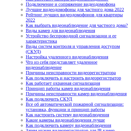
Подключение и сопряжение видеодомофона
Лучшие видеодомофоны для частного дома 2022
Рейтинг лучших видеодомофонов для квартиры
2022
Как выбрать видеонаблюдение для частного дома?
Виды камер для видеонаблюдения
Устройство беспроводной сигнализации и ее
характеристика
Виды систем контроля и управления доступом
(СКУД)
Настройка удаленного видеонаблюдения
Что из себя представляет удаленное
видеонаблюдение
Причины неисправности видеорегистратора
Как подключить и настроить видеорегистратор
Как работает охранная сигнализация
Принцип работы камер видеонаблюдения
Причины неисправности камер видеонаблюдения
Как подключить СКУД
Все об автоматической пожарной сигнализации:
установка, функции и принцип работы
Как настроить систему видеонаблюдения
Какие камеры видеонаблюдения лучше
Как подключить камеру видеонаблюдения
Зачем нужен видеорегистратор для IP-камер