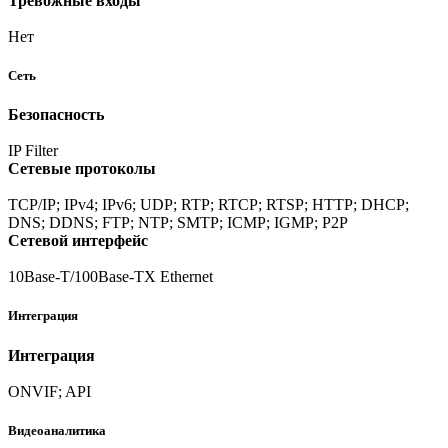
Тревожные входы
Нет
Сеть
Безопасность
IP Filter
Сетевые протоколы
TCP/IP; IPv4; IPv6; UDP; RTP; RTCP; RTSP; HTTP; DHCP;
DNS; DDNS; FTP; NTP; SMTP; ICMP; IGMP; P2P
Сетевой интерфейс
10Base-T/100Base-TX Ethernet
Интеграция
Интеграция
ONVIF; API
Видеоаналитика