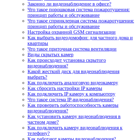
Законно ли видеонаблюдение в офисе?
Что такое порошковая система пожаротушения:
принцип работы и обслуживание
Что такое спринклерная система пожаротушения:
принцип работы и обслуживание
Настройка охранной GSM сигнализации
Как выбрать видеодомофон: для частного дома и
квартиры
Что такое приточная система вентиляции
Виды скрытых камер
Как происходит установка скрытого
видеонаблюдения?
Какой жесткий диск для видеонаблюдения
выбрать?
Как подключить аналоговую видеокамеру
Как сбросить настройки IP камеры
Как подключить IP камеру к компьютеру
Что такое система IP-видеонаблюдения?
Как проверить работоспособность камеры
видеонаблюдения?
Как установить камеру видеонаблюдения в
частном доме?
Как подключить камеру видеонаблюдения к
телефону?
Как работают камеры видеонаблюдения?