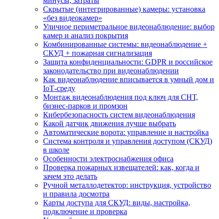
минусы, затраты
Скрытые (интегрированные) камеры: установка
«без видеокамер»
Уличное периметральное видеонаблюдение: выбор
камер и анализ покрытия
Комбинированные системы: видеонаблюдение +
СКУД + пожарная сигнализация
Защита конфиденциальности: GDPR и российское
законодательство при видеонаблюдении
Как видеонаблюдение вписывается в умный дом и
IoT‑среду
Монтаж видеонаблюдения под ключ для СНТ,
бизнес‑парков и промзон
Кибербезопасность систем видеонаблюдения
Какой датчик движения лучше выбрать
Автоматические ворота: управление и настройка
Система контроля и управления доступом (СКУД)
в школе
Особенности электроснабжения офиса
Проверка пожарных извещателей: как, когда и
зачем это делать
Ручной металлодетектор: инструкция, устройство
и правила досмотра
Карты доступа для СКУД: виды, настройка,
подключение и проверка