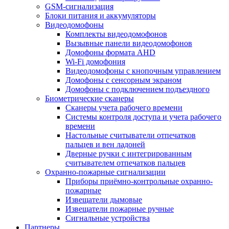
GSM-сигнализация
Блоки питания и аккумуляторы
Видеодомофоны
Комплекты видеодомофонов
Вызывные панели видеодомофонов
Домофоны формата AHD
Wi-Fi домофония
Видеодомофоны с кнопочным управлением
Домофоны с сенсорным экраном
Домофоны с подключением подъездного
Биометрические сканеры
Сканеры учета рабочего времени
Системы контроля доступа и учета рабочего
времени
Настольные считыватели отпечатков
пальцев и вен ладоней
Дверные ручки с интегрированным
считывателем отпечатков пальцев
Охранно-пожарные сигнализации
Приборы приёмно-контрольные охранно-
пожарные
Извещатели дымовые
Извещатели пожарные ручные
Сигнальные устройства
Партнеры