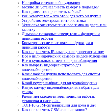
Настройка сетевого оборудования
Можно ли устанавливать камеру в подъезде?
Как правильно проложить кабель?
PoE коммутатор – что это и для чего он нужен
Устройство электромагнитного замка
Установка электромагнитного замка на дверь или
калитку
Дымовые пожарные извещатели – функции и
принципы работы
Биометрические считыватели: функции и
принцип работы
Как подключить IP-камеру к видеорегистратору
Все о цилиндрических камерах видеонаблюдения
Все о купольных камерах видеонаблюдения
Как выбрать видеорегистратор для
видеонаблюдения
Какие кабели нужно использовать для систем
видеонаблюдения
Какой роутер выбрать для видеонаблюдения
Какую камеру видеонаблюдения выбрать для
улицы
Рамки металлодетектора: принцип работы,
установка и настройка
ТОП-10 GSM-сигнализаций для дома и дач
Как подключить GSM-сигнализацию?