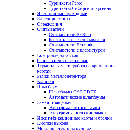
Турникеты Perco
Турникеты Сибирский арсенал
Электронные проходные
Картоприемники
Ограждения
Считыватели
Считыватели PERCo
Бесконтактные считыватели
Считыватели Proximity
Считыватели с клавиатурой
Контроллеры замков
Считыватели настольные
Терминалы учета рабочего времени по
картам
Рамки металлодетектора
Калитки
Шлагбаумы
Шлагбаумы CARDDEX
Автоматические шлагбаумы
Замки и защелки
Электромагнитные замки
Электромеханические замки
Идентификационные карты и брелки
Кнопки выхода
Металлодетекторы ручные