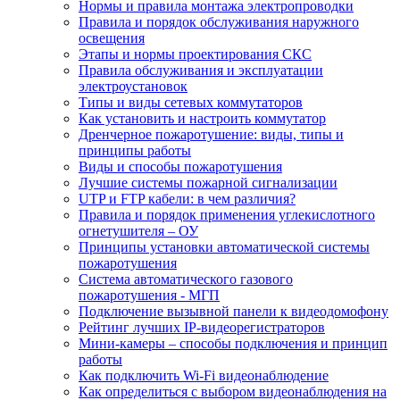
Нормы и правила монтажа электропроводки
Правила и порядок обслуживания наружного
освещения
Этапы и нормы проектирования СКС
Правила обслуживания и эксплуатации
электроустановок
Типы и виды сетевых коммутаторов
Как установить и настроить коммутатор
Дренчерное пожаротушение: виды, типы и
принципы работы
Виды и способы пожаротушения
Лучшие системы пожарной сигнализации
UTP и FTP кабели: в чем различия?
Правила и порядок применения углекислотного
огнетушителя – ОУ
Принципы установки автоматической системы
пожаротушения
Система автоматического газового
пожаротушения - МГП
Подключение вызывной панели к видеодомофону
Рейтинг лучших IP-видеорегистраторов
Мини-камеры – способы подключения и принцип
работы
Как подключить Wi-Fi видеонаблюдение
Как определиться с выбором видеонаблюдения на