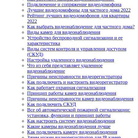
Подключение и сопряжение видеодомофона
Лучшие видеодомофоны для частного дома 2022
Рейтинг лучших видеодомофонов для квартиры
2022
Как выбрать видеонаблюдение для частного дома?
Виды камер для видеонаблюдения
Устройство беспроводной сигнализации и ее
характеристика
Виды систем контроля и управления доступом
(СКУД)
Настройка удаленного видеонаблюдения
Что из себя представляет удаленное
видеонаблюдение
Причины неисправности видеорегистратора
Как подключить и настроить видеорегистратор
Как работает охранная сигнализация
Принцип работы камер видеонаблюдения
Причины неисправности камер видеонаблюдения
Как подключить СКУД
Все об автоматической пожарной сигнализации:
установка, функции и принцип работы
Как настроить систему видеонаблюдения
Какие камеры видеонаблюдения лучше
Как подключить камеру видеонаблюдения
Зачем нужен видеорегистратор для IP-камер