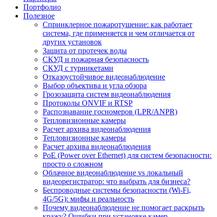
Портфолио
Полезное
Спринклерное пожаротушение: как работает
система, где применяется и чем отличается от
других установок
Защита от протечек воды
СКУД и пожарная безопасность
СКУД с турникетами
Отказоустойчивое видеонаблюдение
Выбор объектива и угла обзора
Грозозащита систем видеонаблюдения
Протоколы ONVIF и RTSP
Распознавание госномеров (LPR/ANPR)
Тепловизионные камеры
Расчет архива видеонаблюдения
Тепловизионные камеры
Расчет архива видеонаблюдения
PoE (Power over Ethernet) для систем безопасности:
просто о сложном
Облачное видеонаблюдение vs локальный
видеорегистратор: что выбрать для бизнеса?
Беспроводные системы безопасности (Wi-Fi,
4G/5G): мифы и реальность
Почему видеонаблюдение не помогает раскрыть
кражу? Ошибки при установке камер