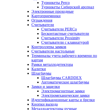
Турникеты Perco
Турникеты Сибирский арсенал
Электронные проходные
Картоприемники
Ограждения
Считыватели
Считыватели PERCo
Бесконтактные считыватели
Считыватели Proximity
Считыватели с клавиатурой
Контроллеры замков
Считыватели настольные
Терминалы учета рабочего времени по
картам
Рамки металлодетектора
Калитки
Шлагбаумы
Шлагбаумы CARDDEX
Автоматические шлагбаумы
Замки и защелки
Электромагнитные замки
Электромеханические замки
Идентификационные карты и брелки
Кнопки выхода
Металлодетекторы ручные