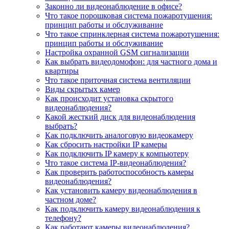
Законно ли видеонаблюдение в офисе?
Что такое порошковая система пожаротушения:
принцип работы и обслуживание
Что такое спринклерная система пожаротушения:
принцип работы и обслуживание
Настройка охранной GSM сигнализации
Как выбрать видеодомофон: для частного дома и
квартиры
Что такое приточная система вентиляции
Виды скрытых камер
Как происходит установка скрытого
видеонаблюдения?
Какой жесткий диск для видеонаблюдения
выбрать?
Как подключить аналоговую видеокамеру
Как сбросить настройки IP камеры
Как подключить IP камеру к компьютеру
Что такое система IP-видеонаблюдения?
Как проверить работоспособность камеры
видеонаблюдения?
Как установить камеру видеонаблюдения в
частном доме?
Как подключить камеру видеонаблюдения к
телефону?
Как работают камеры видеонаблюдения?