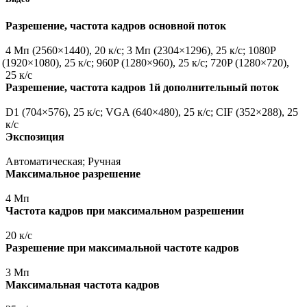
Разрешение, частота кадров основной поток
4 Мп
(2560
×1440), 20 к/с; 3 Мп
(2304
×1296), 25 к/с; 1080P
(1920
×1080), 25 к/с; 960P
(1280
×960), 25 к/с; 720P
(1280
×720),
25 к/с
Разрешение, частота кадров 1й дополнительный поток
D1
(704
×576), 25 к/с; VGA
(640
×480), 25 к/с; CIF
(352
×288), 25
к/с
Экспозиция
Автоматическая; Ручная
Максимальное разрешение
4 Мп
Частота кадров при максимальном разрешении
20 к/с
Разрешение при максимальной частоте кадров
3 Мп
Максимальная частота кадров