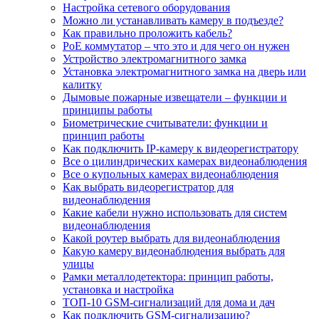
Настройка сетевого оборудования
Можно ли устанавливать камеру в подъезде?
Как правильно проложить кабель?
PoE коммутатор – что это и для чего он нужен
Устройство электромагнитного замка
Установка электромагнитного замка на дверь или
калитку
Дымовые пожарные извещатели – функции и
принципы работы
Биометрические считыватели: функции и
принцип работы
Как подключить IP-камеру к видеорегистратору
Все о цилиндрических камерах видеонаблюдения
Все о купольных камерах видеонаблюдения
Как выбрать видеорегистратор для
видеонаблюдения
Какие кабели нужно использовать для систем
видеонаблюдения
Какой роутер выбрать для видеонаблюдения
Какую камеру видеонаблюдения выбрать для
улицы
Рамки металлодетектора: принцип работы,
установка и настройка
ТОП-10 GSM-сигнализаций для дома и дач
Как подключить GSM-сигнализацию?