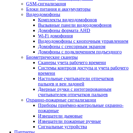
GSM-сигнализация
Блоки питания и аккумуляторы
Видеодомофоны
Комплекты видеодомофонов
Вызывные панели видеодомофонов
Домофоны формата AHD
Wi-Fi домофония
Видеодомофоны с кнопочным управлением
Домофоны с сенсорным экраном
Домофоны с подключением подъездного
Биометрические сканеры
Сканеры учета рабочего времени
Системы контроля доступа и учета рабочего
времени
Настольные считыватели отпечатков
пальцев и вен ладоней
Дверные ручки с интегрированным
считывателем отпечатков пальцев
Охранно-пожарные сигнализации
Приборы приёмно-контрольные охранно-
пожарные
Извещатели дымовые
Извещатели пожарные ручные
Сигнальные устройства
Партнеры