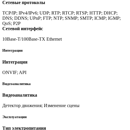
Сетевые протоколы
TCP/IP; IPv4/IPv6; UDP; RTP; RTCP; RTSP; HTTP; DHCP;
DNS; DDNS; UPnP; FTP; NTP; SNMP; SMTP; ICMP; IGMP;
QoS; P2P
Сетевой интерфейс
10Base-T/100Base-TX Ethernet
Интеграция
Интеграция
ONVIF; API
Видеоаналитика
Видеоаналитика
Детектор движения; Изменение сцены
Эксплуатация
Тип электропитания