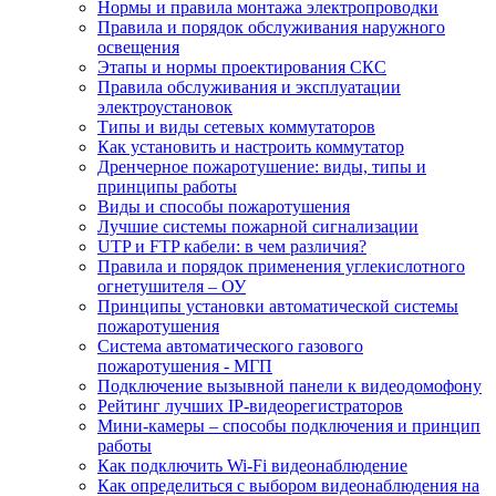
Нормы и правила монтажа электропроводки
Правила и порядок обслуживания наружного
освещения
Этапы и нормы проектирования СКС
Правила обслуживания и эксплуатации
электроустановок
Типы и виды сетевых коммутаторов
Как установить и настроить коммутатор
Дренчерное пожаротушение: виды, типы и
принципы работы
Виды и способы пожаротушения
Лучшие системы пожарной сигнализации
UTP и FTP кабели: в чем различия?
Правила и порядок применения углекислотного
огнетушителя – ОУ
Принципы установки автоматической системы
пожаротушения
Система автоматического газового
пожаротушения - МГП
Подключение вызывной панели к видеодомофону
Рейтинг лучших IP-видеорегистраторов
Мини-камеры – способы подключения и принцип
работы
Как подключить Wi-Fi видеонаблюдение
Как определиться с выбором видеонаблюдения на