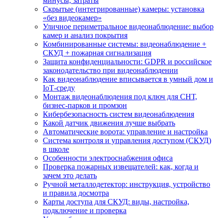
минусы, затраты
Скрытые (интегрированные) камеры: установка
«без видеокамер»
Уличное периметральное видеонаблюдение: выбор
камер и анализ покрытия
Комбинированные системы: видеонаблюдение +
СКУД + пожарная сигнализация
Защита конфиденциальности: GDPR и российское
законодательство при видеонаблюдении
Как видеонаблюдение вписывается в умный дом и
IoT‑среду
Монтаж видеонаблюдения под ключ для СНТ,
бизнес‑парков и промзон
Кибербезопасность систем видеонаблюдения
Какой датчик движения лучше выбрать
Автоматические ворота: управление и настройка
Система контроля и управления доступом (СКУД)
в школе
Особенности электроснабжения офиса
Проверка пожарных извещателей: как, когда и
зачем это делать
Ручной металлодетектор: инструкция, устройство
и правила досмотра
Карты доступа для СКУД: виды, настройка,
подключение и проверка