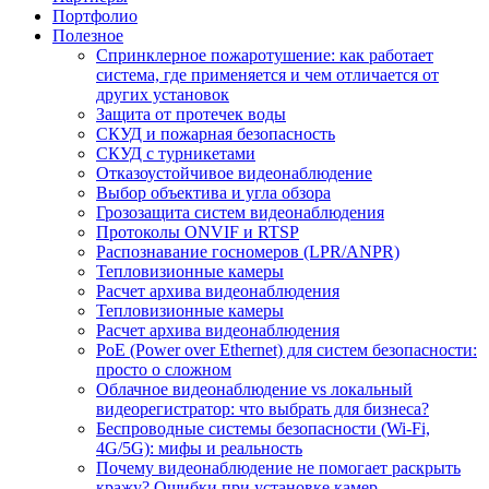
Портфолио
Полезное
Спринклерное пожаротушение: как работает
система, где применяется и чем отличается от
других установок
Защита от протечек воды
СКУД и пожарная безопасность
СКУД с турникетами
Отказоустойчивое видеонаблюдение
Выбор объектива и угла обзора
Грозозащита систем видеонаблюдения
Протоколы ONVIF и RTSP
Распознавание госномеров (LPR/ANPR)
Тепловизионные камеры
Расчет архива видеонаблюдения
Тепловизионные камеры
Расчет архива видеонаблюдения
PoE (Power over Ethernet) для систем безопасности:
просто о сложном
Облачное видеонаблюдение vs локальный
видеорегистратор: что выбрать для бизнеса?
Беспроводные системы безопасности (Wi-Fi,
4G/5G): мифы и реальность
Почему видеонаблюдение не помогает раскрыть
кражу? Ошибки при установке камер