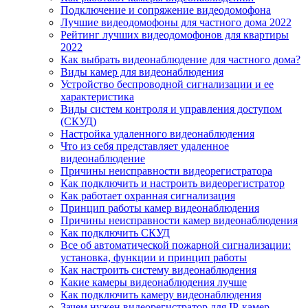
Подключение и сопряжение видеодомофона
Лучшие видеодомофоны для частного дома 2022
Рейтинг лучших видеодомофонов для квартиры
2022
Как выбрать видеонаблюдение для частного дома?
Виды камер для видеонаблюдения
Устройство беспроводной сигнализации и ее
характеристика
Виды систем контроля и управления доступом
(СКУД)
Настройка удаленного видеонаблюдения
Что из себя представляет удаленное
видеонаблюдение
Причины неисправности видеорегистратора
Как подключить и настроить видеорегистратор
Как работает охранная сигнализация
Принцип работы камер видеонаблюдения
Причины неисправности камер видеонаблюдения
Как подключить СКУД
Все об автоматической пожарной сигнализации:
установка, функции и принцип работы
Как настроить систему видеонаблюдения
Какие камеры видеонаблюдения лучше
Как подключить камеру видеонаблюдения
Зачем нужен видеорегистратор для IP-камер