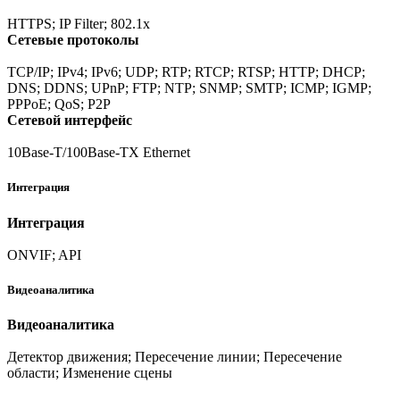
HTTPS; IP Filter; 802.1x
Сетевые протоколы
TCP/IP; IPv4; IPv6; UDP; RTP; RTCP; RTSP; HTTP; DHCP;
DNS; DDNS; UPnP; FTP; NTP; SNMP; SMTP; ICMP; IGMP;
PPPoE; QoS; P2P
Сетевой интерфейс
10Base-T/100Base-TX Ethernet
Интеграция
Интеграция
ONVIF; API
Видеоаналитика
Видеоаналитика
Детектор движения; Пересечение линии; Пересечение
области; Изменение сцены