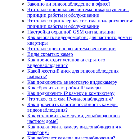
Законно ли видеонаблюдение в офисе?
Что такое порошковая система пожаротушения:
принцип работы и обслуживание
Что такое спринклерная система пожаротушения:
принцип работы и обслуживание
Настройка охранной GSM сигнализации
Как выбрать видеодомофон: для частного дома и
квартиры
Что такое приточная система вентиляции
Виды скрытых камер
Как происходит установка скрытого
видеонаблюдения?
Какой жесткий диск для видеонаблюдения
выбрать?
Как подключить аналоговую видеокамеру
Как сбросить настройки IP камеры
Как подключить IP камеру к компьютеру
Что такое система IP-видеонаблюдения?
Как проверить работоспособность камеры
видеонаблюдения?
Как установить камеру видеонаблюдения в
частном доме?
Как подключить камеру видеонаблюдения к
телефону?
Как работают камеры видеонаблюдения?