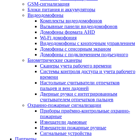
GSM-сигнализация
Блоки питания и аккумуляторы
Видеодомофоны
Комплекты видеодомофонов
Вызывные панели видеодомофонов
Домофоны формата AHD
Wi-Fi домофония
Видеодомофоны с кнопочным управлением
Домофоны с сенсорным экраном
Домофоны с подключением подъездного
Биометрические сканеры
Сканеры учета рабочего времени
Системы контроля доступа и учета рабочего
времени
Настольные считыватели отпечатков
пальцев и вен ладоней
Дверные ручки с интегрированным
считывателем отпечатков пальцев
Охранно-пожарные сигнализации
Приборы приёмно-контрольные охранно-
пожарные
Извещатели дымовые
Извещатели пожарные ручные
Сигнальные устройства
Партнеры