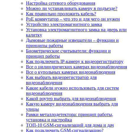
Настройка сетевого оборудования
Можно ли устанавливать камеру в подъезде?
Как правильно проложить кабель?
PoE коммутатор – что это и для чего он нужен
Устройство электромагнитного замка
Установка электромагнитного замка на дверь или
калитку
Дымовые пожарные извещатели – функции и
принципы работы
Биометрические считыватели: функции и
принцип работы
Как подключить IP-камеру к видеорегистратору
Все о цилиндрических камерах видеонаблюдения
Все о купольных камерах видеонаблюдения
Как выбрать видеорегистратор для
видеонаблюдения
Какие кабели нужно использовать для систем
видеонаблюдения
Какой роутер выбрать для видеонаблюдения
Какую камеру видеонаблюдения выбрать для
улицы
Рамки металлодетектора: принцип работы,
установка и настройка
ТОП-10 GSM-сигнализаций для дома и дач
Как подключить GSM-сигнализацию?