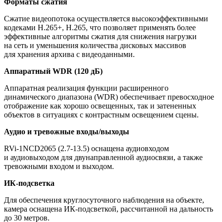
Форматы сжатия
Сжатие видеопотока осуществляется высокоэффективными
кодеками H.265+, H.265, что позволяет применять более
эффективные алгоритмы сжатия для снижения нагрузки
на сеть и уменьшения количества дисковых массивов
для хранения архива с видеоданными.
Аппаратный WDR
(120
дБ)
Аппаратная реализация функции расширенного
динамического диапазона
(WDR
) обеспечивает превосходное
отображение как хорошо освещенных, так и затененных
объектов в ситуациях с контрастным освещением сцены.
Аудио и тревожные входы/выходы
RVi-1NCD2065
(2
.7-13.5) оснащена аудиовходом
и аудиовыходом для двунаправленной аудиосвязи, а также
тревожными входом и выходом.
ИК-подсветка
Для обеспечения круглосуточного наблюдения на объекте,
камера оснащена ИК-подсветкой, рассчитанной на дальность
до 30 метров.