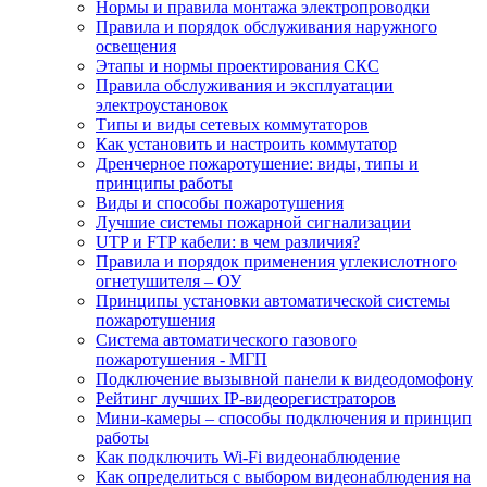
Нормы и правила монтажа электропроводки
Правила и порядок обслуживания наружного
освещения
Этапы и нормы проектирования СКС
Правила обслуживания и эксплуатации
электроустановок
Типы и виды сетевых коммутаторов
Как установить и настроить коммутатор
Дренчерное пожаротушение: виды, типы и
принципы работы
Виды и способы пожаротушения
Лучшие системы пожарной сигнализации
UTP и FTP кабели: в чем различия?
Правила и порядок применения углекислотного
огнетушителя – ОУ
Принципы установки автоматической системы
пожаротушения
Система автоматического газового
пожаротушения - МГП
Подключение вызывной панели к видеодомофону
Рейтинг лучших IP-видеорегистраторов
Мини-камеры – способы подключения и принцип
работы
Как подключить Wi-Fi видеонаблюдение
Как определиться с выбором видеонаблюдения на