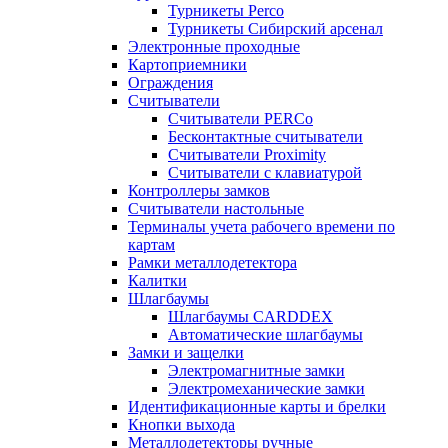
Турникеты Perco
Турникеты Сибирский арсенал
Электронные проходные
Картоприемники
Ограждения
Считыватели
Считыватели PERCo
Бесконтактные считыватели
Считыватели Proximity
Считыватели с клавиатурой
Контроллеры замков
Считыватели настольные
Терминалы учета рабочего времени по
картам
Рамки металлодетектора
Калитки
Шлагбаумы
Шлагбаумы CARDDEX
Автоматические шлагбаумы
Замки и защелки
Электромагнитные замки
Электромеханические замки
Идентификационные карты и брелки
Кнопки выхода
Металлодетекторы ручные