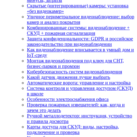
минусы, затраты
Скрытые (интегрированные) камеры: установка
«без видеокамер»
Уличное периметральное видеонаблюдение: выбор
камер и анализ покрытия
Комбинированные системы: видеонаблюдение +
СКУД + пожарная сигнализация
Защита конфиденциальности: GDPR и российское
законодательство при видеонаблюдении
Как видеонаблюдение вписывается в умный дом и
IoT‑среду
Монтаж видеонаблюдения под ключ для СНТ,
бизнес‑парков и промзон
Кибербезопасность систем видеонаблюдения
Какой датчик движения лучше выбрать
Автоматические ворота: управление и настройка
Система контроля и управления доступом (СКУД)
в школе
Особенности электроснабжения офиса
Проверка пожарных извещателей: как, когда и
зачем это делать
Ручной металлодетектор: инструкция, устройство
и правила досмотра
Карты доступа для СКУД: виды, настройка,
подключение и проверка