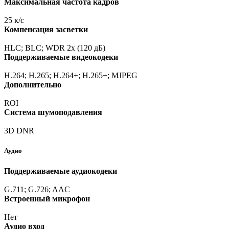
Максимальная частота кадров
25 к/с
Компенсация засветки
HLC; BLC; WDR 2x
(120
дБ)
Поддерживаемые видеокодеки
H.264; H.265; H.264+; H.265+; MJPEG
Дополнительно
ROI
Система шумоподавления
3D DNR
Аудио
Поддерживаемые аудиокодеки
G.711; G.726; AAC
Встроенный микрофон
Нет
Аудио вход