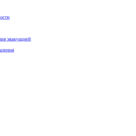
ности
ния эвакуацией
аления