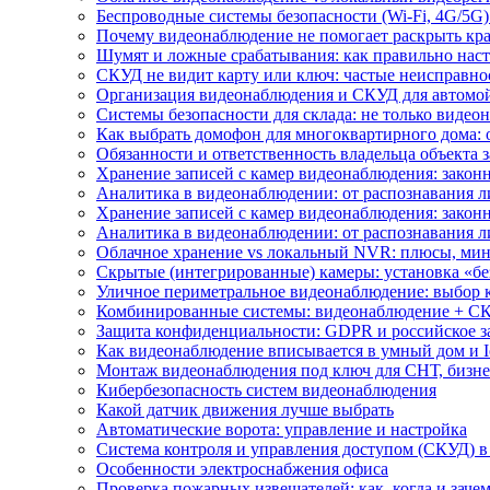
Беспроводные системы безопасности (Wi-Fi, 4G/5G)
Почему видеонаблюдение не помогает раскрыть кр
Шумят и ложные срабатывания: как правильно нас
СКУД не видит карту или ключ: частые неисправно
Организация видеонаблюдения и СКУД для автомой
Системы безопасности для склада: не только видеон
Как выбрать домофон для многоквартирного дома: 
Обязанности и ответственность владельца объекта 
Хранение записей с камер видеонаблюдения: законн
Аналитика в видеонаблюдении: от распознавания л
Хранение записей с камер видеонаблюдения: законн
Аналитика в видеонаблюдении: от распознавания л
Облачное хранение vs локальный NVR: плюсы, мин
Скрытые (интегрированные) камеры: установка «бе
Уличное периметральное видеонаблюдение: выбор 
Комбинированные системы: видеонаблюдение + СК
Защита конфиденциальности: GDPR и российское з
Как видеонаблюдение вписывается в умный дом и I
Монтаж видеонаблюдения под ключ для СНТ, бизне
Кибербезопасность систем видеонаблюдения
Какой датчик движения лучше выбрать
Автоматические ворота: управление и настройка
Система контроля и управления доступом (СКУД) в
Особенности электроснабжения офиса
Проверка пожарных извещателей: как, когда и зачем