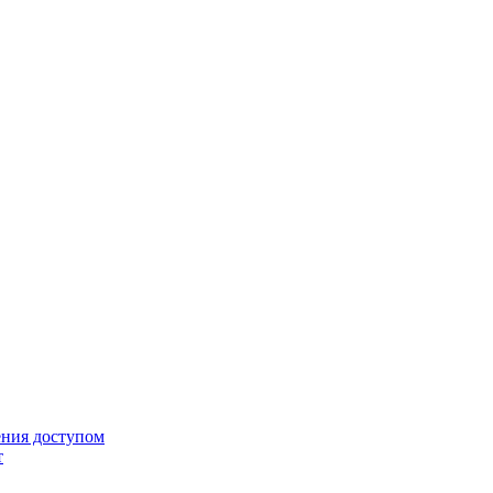
ения доступом
т