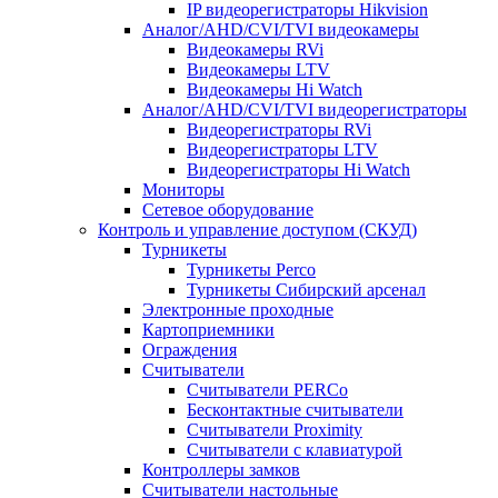
IP видеорегистраторы Hikvision
Аналог/AHD/CVI/TVI видеокамеры
Видеокамеры RVi
Видеокамеры LTV
Видеокамеры Hi Watch
Аналог/AHD/CVI/TVI видеорегистраторы
Видеорегистраторы RVi
Видеорегистраторы LTV
Видеорегистраторы Hi Watch
Мониторы
Сетевое оборудование
Контроль и управление доступом (СКУД)
Турникеты
Турникеты Perco
Турникеты Сибирский арсенал
Электронные проходные
Картоприемники
Ограждения
Считыватели
Считыватели PERCo
Бесконтактные считыватели
Считыватели Proximity
Считыватели с клавиатурой
Контроллеры замков
Считыватели настольные