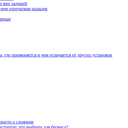
и вен ладоней
лем отпечатков пальцев
арные
, где применяется и чем отличается от других установок
 просто о сложном
тратор: что выбрать для бизнеса?