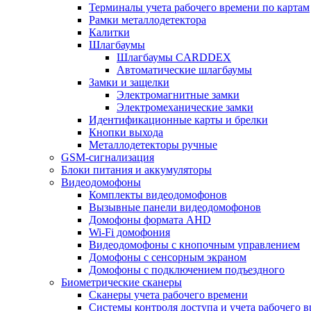
Терминалы учета рабочего времени по картам
Рамки металлодетектора
Калитки
Шлагбаумы
Шлагбаумы CARDDEX
Автоматические шлагбаумы
Замки и защелки
Электромагнитные замки
Электромеханические замки
Идентификационные карты и брелки
Кнопки выхода
Металлодетекторы ручные
GSM-сигнализация
Блоки питания и аккумуляторы
Видеодомофоны
Комплекты видеодомофонов
Вызывные панели видеодомофонов
Домофоны формата AHD
Wi-Fi домофония
Видеодомофоны с кнопочным управлением
Домофоны с сенсорным экраном
Домофоны с подключением подъездного
Биометрические сканеры
Сканеры учета рабочего времени
Системы контроля доступа и учета рабочего 