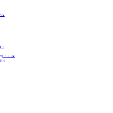
тия
ти
удаления
ции