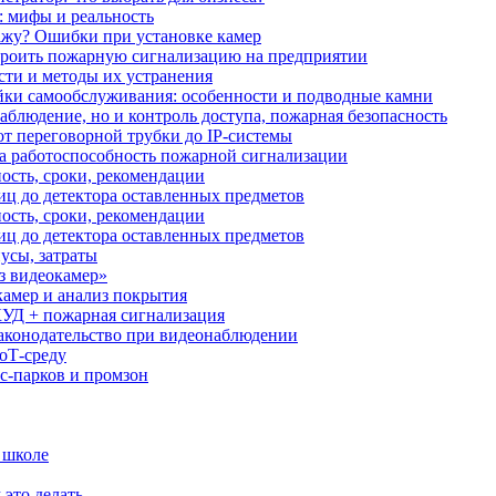
: мифы и реальность
ажу? Ошибки при установке камер
троить пожарную сигнализацию на предприятии
сти и методы их устранения
ки самообслуживания: особенности и подводные камни
аблюдение, но и контроль доступа, пожарная безопасность
от переговорной трубки до IP-системы
за работоспособность пожарной сигнализации
ость, сроки, рекомендации
иц до детектора оставленных предметов
ость, сроки, рекомендации
иц до детектора оставленных предметов
усы, затраты
з видеокамер»
камер и анализ покрытия
УД + пожарная сигнализация
аконодательство при видеонаблюдении
oT‑среду
с‑парков и промзон
 школе
 это делать