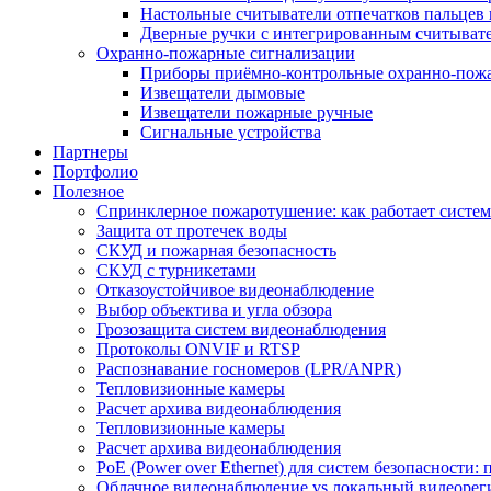
Настольные считыватели отпечатков пальцев 
Дверные ручки с интегрированным считывате
Охранно-пожарные сигнализации
Приборы приёмно-контрольные охранно-пож
Извещатели дымовые
Извещатели пожарные ручные
Сигнальные устройства
Партнеры
Портфолио
Полезное
Спринклерное пожаротушение: как работает система
Защита от протечек воды
СКУД и пожарная безопасность
СКУД с турникетами
Отказоустойчивое видеонаблюдение
Выбор объектива и угла обзора
Грозозащита систем видеонаблюдения
Протоколы ONVIF и RTSP
Распознавание госномеров (LPR/ANPR)
Тепловизионные камеры
Расчет архива видеонаблюдения
Тепловизионные камеры
Расчет архива видеонаблюдения
PoE (Power over Ethernet) для систем безопасности:
Облачное видеонаблюдение vs локальный видеорегис