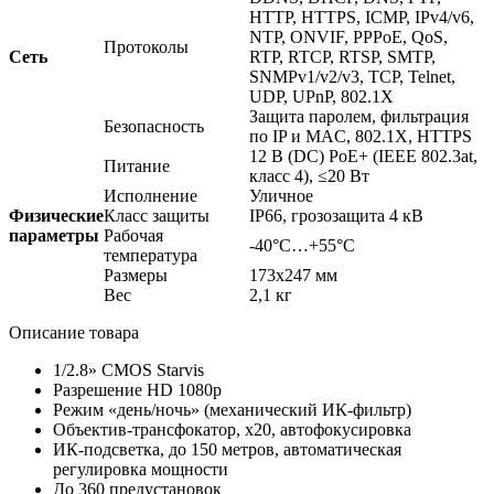
HTTP, HTTPS, ICMP, IPv4/v6,
NTP, ONVIF, PPPoE, QoS,
Протоколы
Сеть
RTP, RTCP, RTSP, SMTP,
SNMPv1/v2/v3, TCP, Telnet,
UDP, UPnP, 802.1X
Защита паролем, фильтрация
Безопасность
по IP и MAC, 802.1X, HTTPS
12 В
(DC
) PoE+
(IEEE
802.3at,
Питание
класс 4), ≤20 Вт
Исполнение
Уличное
Физические
Класс защиты
IP66, грозозащита 4 кВ
параметры
Рабочая
-40°C…+55°C
температура
Размеры
173x247 мм
Вес
2,1 кг
Описание товара
1/2.8» CMOS Starvis
Разрешение HD 1080p
Режим
«день
/ночь»
(механический
ИК-фильтр)
Объектив-трансфокатор, х20, автофокусировка
ИК-подсветка, до 150 метров, автоматическая
регулировка мощности
До 360 предустановок