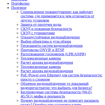
Портфолио
Полезное
Спринклерное пожаротушение: как работает
система, где применяется и чем отличается от
других установок
Защита от протечек воды
СКУД и пожарная безопасность
СКУД с турникетами
Отказоустойчивое видеонаблюдение
Выбор объектива и угла обзора
Грозозащита систем видеонаблюдения
Протоколы ONVIF и RTSP
Распознавание госномеров (LPR/ANPR)
Тепловизионные камеры
Расчет архива видеонаблюдения
Тепловизионные камеры
Расчет архива видеонаблюдения
PoE (Power over Ethernet) для систем безопасности:
просто о сложном
Облачное видеонаблюдение vs локальный
видеорегистратор: что выбрать для бизнеса?
Беспроводные системы безопасности (Wi-Fi,
4G/5G): мифы и реальность
Почему видеонаблюдение не помогает раскрыть
кражу? Ошибки при установке камер