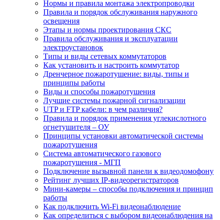
Нормы и правила монтажа электропроводки
Правила и порядок обслуживания наружного
освещения
Этапы и нормы проектирования СКС
Правила обслуживания и эксплуатации
электроустановок
Типы и виды сетевых коммутаторов
Как установить и настроить коммутатор
Дренчерное пожаротушение: виды, типы и
принципы работы
Виды и способы пожаротушения
Лучшие системы пожарной сигнализации
UTP и FTP кабели: в чем различия?
Правила и порядок применения углекислотного
огнетушителя – ОУ
Принципы установки автоматической системы
пожаротушения
Система автоматического газового
пожаротушения - МГП
Подключение вызывной панели к видеодомофону
Рейтинг лучших IP-видеорегистраторов
Мини-камеры – способы подключения и принцип
работы
Как подключить Wi-Fi видеонаблюдение
Как определиться с выбором видеонаблюдения на