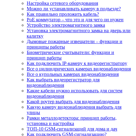
Настройка сетевого оборудования
Можно ли устанавливать камеру в подъезде?
Как правильно проложить кабель?
PoE коммутатор – что это и для чего он нужен
Устройство электромагнитного замка
Установка электромагнитного замка на дверь или
калитку
Дымовые пожарные извещатели – функции и
принципы работы
Биометрические считыватели: функции и
принцип работы
Как подключить IP-камеру к видеорегистратору
Все о цилиндрических камерах видеонаблюдения
Все о купольных камерах видеонаблюдения
Как выбрать видеорегистратор для
видеонаблюдения
Какие кабели нужно использовать для систем
видеонаблюдения
Какой роутер выбрать для видеонаблюдения
Какую камеру видеонаблюдения выбрать для
улицы
Рамки металлодетектора: принцип работы,
установка и настройка
ТОП-10 GSM-сигнализаций для дома и дач
Как подключить GSM-сигнализацию?