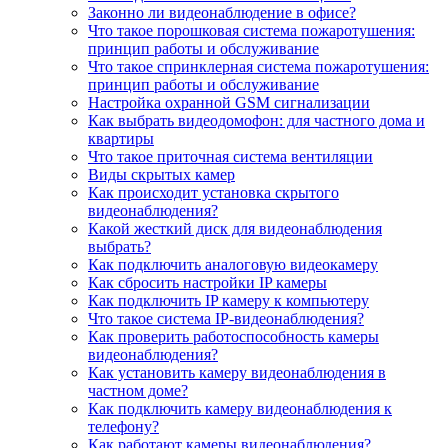
Законно ли видеонаблюдение в офисе?
Что такое порошковая система пожаротушения:
принцип работы и обслуживание
Что такое спринклерная система пожаротушения:
принцип работы и обслуживание
Настройка охранной GSM сигнализации
Как выбрать видеодомофон: для частного дома и
квартиры
Что такое приточная система вентиляции
Виды скрытых камер
Как происходит установка скрытого
видеонаблюдения?
Какой жесткий диск для видеонаблюдения
выбрать?
Как подключить аналоговую видеокамеру
Как сбросить настройки IP камеры
Как подключить IP камеру к компьютеру
Что такое система IP-видеонаблюдения?
Как проверить работоспособность камеры
видеонаблюдения?
Как установить камеру видеонаблюдения в
частном доме?
Как подключить камеру видеонаблюдения к
телефону?
Как работают камеры видеонаблюдения?