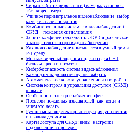
минусы, затраты
Скрытые (интегрированные) камеры: установка
«без видеокамер»
Уличное периметральное видеонаблюдение: выбор
камер и анализ покрытия
Комбинированные системы: видеонаблюдение +
СКУД + пожарная сигнализация
Защита конфиденциальности: GDPR и российское
законодательство при видеонаблюдении
Как видеонаблюдение вписывается в умный дом и
IoT‑среду
Монтаж видеонаблюдения под ключ для СНТ,
бизнес‑парков и промзон
Кибербезопасность систем видеонаблюдения
Какой датчик движения лучше выбрать
Автоматические ворота: управление и настройка
Система контроля и управления доступом (СКУД)
в школе
Особенности электроснабжения офиса
Проверка пожарных извещателей: как, когда и
зачем это делать
Ручной металлодетектор: инструкция, устройство
и правила досмотра
Карты доступа для СКУД: виды, настройка,
подключение и проверка