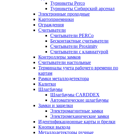
Турникеты Perco
Турникеты Сибирский арсенал
Электронные проходные
Картоприемники
Ограждения
Считыватели
Считыватели PERCo
Бесконтактные считыватели
Считыватели Proximity
Считыватели с клавиатурой
Контроллеры замков
Считыватели настольные
Терминалы учета рабочего времени по
картам
Рамки металлодетектора
Калитки
Шлагбаумы
Шлагбаумы CARDDEX
Автоматические шлагбаумы
Замки и защелки
Электромагнитные замки
Электромеханические замки
Идентификационные карты и брелки
Кнопки выхода
Металлодетекторы ручные