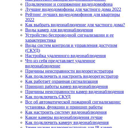
Подключение и сопряжение видеодомофона
Лучшие видеодомофоны для частного дома 2022
Рейтинг лучших видеодомофонов для квартиры
2022
Как выбрать видеонаблюдение для частного дома?
Виды камер для видеонаблюдения
Устройство беспроводной сигнализации и ее
характеристика
Виды систем контроля и управления доступом
(СКУД)
Настройка удаленного видеонаблюдения
Что из себя представляет удаленное
видеонаблюдение
Причины неисправности видеорегистратора
Как подключить и настроить видеорегистратор
Как работает охранная сигнализация
Принцип работы камер видеонаблюдения
Причины неисправности камер видеонаблюдения
Как подключить СКУД
Все об автоматической пожарной сигнализации:
установка, функции и принцип работы
Как настроить систему видеонаблюдения
Какие камеры видеонаблюдения лучше
Как подключить камеру видеонаблюдения
Зачем нужен видеорегистратор для IP-камер