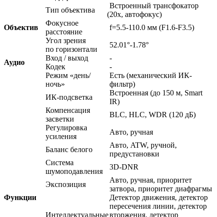
Встроенный трансфокатор
Тип объектива
(20x
, автофокус)
Фокусное
Объектив
f=5.5-110.0 мм
(F1
.6-F3.5)
расстояние
Угол зрения
52.01°-1.78°
по горизонтали
Вход / выход
-
Аудио
Кодек
-
Режим
«день
/
Есть
(механический
ИК-
ночь»
фильтр)
Встроенная
(до
150 м, Smart
ИК-подсветка
IR)
Компенсация
BLC, HLC, WDR
(120
дБ)
засветки
Регулировка
Авто, ручная
усиления
Авто, ATW, ручной,
Баланс белого
предустановки
Система
3D-DNR
шумоподавления
Авто, ручная, приоритет
Экспозиция
затвора, приоритет диафрагмы
Функции
Детектор движения, детектор
пересечения линии, детектор
Интеллектуальные
вторжения, детектор