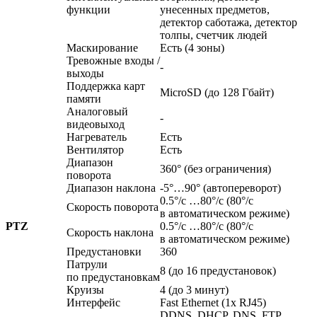
функции
унесенных предметов,
детектор саботажа, детектор
толпы, счетчик людей
Маскирование
Есть
(4
зоны)
Тревожные входы /
-
выходы
Поддержка карт
MicroSD
(до
128 Гбайт)
памяти
Аналоговый
-
видеовыход
Нагреватель
Есть
Вентилятор
Есть
Диапазон
360°
(без
ограничения)
поворота
Диапазон наклона
-5°…90°
(автопереворот
)
0.5°/с …80°/с
(80
°/с
Скорость поворота
в автоматическом режиме)
PTZ
0.5°/с …80°/с
(80
°/с
Скорость наклона
в автоматическом режиме)
Предустановки
360
Патрули
8
(до
16 предустановок)
по предустановкам
Круизы
4
(до
3 минут)
Интерфейс
Fast Ethernet
(1x
RJ45)
DDNS, DHCP, DNS, FTP,