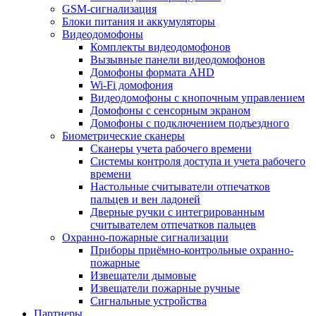
GSM-сигнализация
Блоки питания и аккумуляторы
Видеодомофоны
Комплекты видеодомофонов
Вызывные панели видеодомофонов
Домофоны формата AHD
Wi-Fi домофония
Видеодомофоны с кнопочным управлением
Домофоны с сенсорным экраном
Домофоны с подключением подъездного
Биометрические сканеры
Сканеры учета рабочего времени
Системы контроля доступа и учета рабочего
времени
Настольные считыватели отпечатков
пальцев и вен ладоней
Дверные ручки с интегрированным
считывателем отпечатков пальцев
Охранно-пожарные сигнализации
Приборы приёмно-контрольные охранно-
пожарные
Извещатели дымовые
Извещатели пожарные ручные
Сигнальные устройства
Партнеры