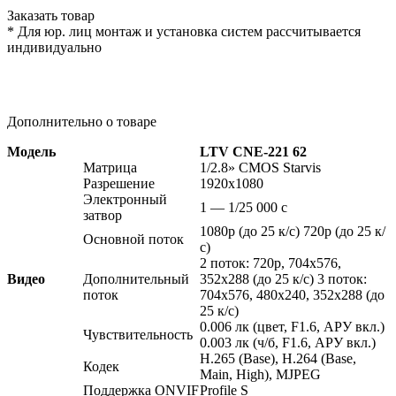
Заказать товар
* Для юр. лиц монтаж и установка систем рассчитывается
индивидуально
Дополнительно о товаре
Модель
LTV CNE-221 62
Матрица
1/2.8» CMOS Starvis
Разрешение
1920x1080
Электронный
1 — 1/25 000 c
затвор
1080p
(до
25 к/с) 720p
(до
25 к/
Основной поток
с)
2 поток: 720p, 704x576,
Видео
Дополнительный
352x288
(до
25 к/с) 3 поток:
поток
704x576, 480x240, 352x288
(до
25 к/с)
0.006 лк
(цвет
, F1.6, АРУ вкл.)
Чувствительность
0.003 лк
(ч
/б, F1.6, АРУ вкл.)
H.265
(Base
), H.264
(Base
,
Кодек
Main, High), MJPEG
Поддержка ONVIF
Profile S