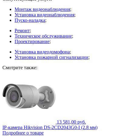
Монтаж видеонаблюдения
;
Установка видеонаблюдения
;
Пуско-наладка
;
Ремонт
;
Техническое обслуживание
;
Проектирование
;
Установка видеодомофона
;
Установка пожарной сигнализации
;
Смотрите также:
13 581,00 руб.
IP-камера Hikvision DS-2CD2043G0-I (2.8 мм)
Подробнее о товаре