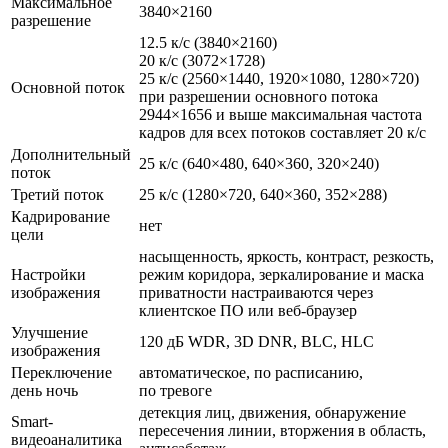
Максимальное
3840×2160
разрешение
12.5 к/с
(3840
×2160)
20 к/с
(3072
×1728)
25 к/с
(2560
×1440, 1920×1080, 1280×720)
Основной поток
при разрешении основного потока
2944×1656 и выше максимальная частота
кадров для всех потоков составляет 20 к/с
Дополнительный
25 к/с
(640
×480, 640×360, 320×240)
поток
Третий поток
25 к/с
(1280
×720, 640×360, 352×288)
Кадрирование
нет
цели
насыщенность, яркость, контраст, резкость,
Настройки
режим коридора, зеркалирование и маска
изображения
приватности настраиваются через
клиентское ПО или веб-браузер
Улучшение
120 дБ WDR, 3D DNR, BLC, HLC
изображения
Переключение
автоматическое, по расписанию,
день ночь
по тревоге
детекция лиц, движения, обнаружение
Smart-
пересечения линии, вторжения в область,
видеоаналитика