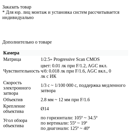
Заказать товар
* Для юр. лиц монтаж и установка систем рассчитывается
индивидуально
Дополнительно о товаре
Камера
Матрица
1/2.5» Progressive Scan CMOS
цвет: 0.01 лк при F/1.2, AGC вкл.
Чувствительность
ч/б: 0.018 лк при F/1.6, AGC вкл., 0
лк с ИК
Скорость
1/3 с ~ 1/100 000 с, поддержка медленного
электронного
затвора
затвора
Объектив
2.8 мм ~ 12 мм при F/1.6
Крепление
Ø14
объектива
по горизонтали: 105º ~ 34.5º
Угол обзора
по вертикали: 55º ~ 19º
объектива
по диагонали: 125º ~ 40º