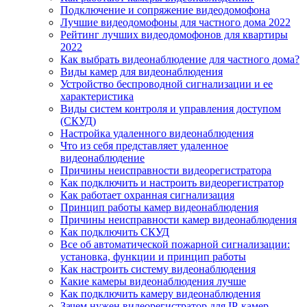
Подключение и сопряжение видеодомофона
Лучшие видеодомофоны для частного дома 2022
Рейтинг лучших видеодомофонов для квартиры
2022
Как выбрать видеонаблюдение для частного дома?
Виды камер для видеонаблюдения
Устройство беспроводной сигнализации и ее
характеристика
Виды систем контроля и управления доступом
(СКУД)
Настройка удаленного видеонаблюдения
Что из себя представляет удаленное
видеонаблюдение
Причины неисправности видеорегистратора
Как подключить и настроить видеорегистратор
Как работает охранная сигнализация
Принцип работы камер видеонаблюдения
Причины неисправности камер видеонаблюдения
Как подключить СКУД
Все об автоматической пожарной сигнализации:
установка, функции и принцип работы
Как настроить систему видеонаблюдения
Какие камеры видеонаблюдения лучше
Как подключить камеру видеонаблюдения
Зачем нужен видеорегистратор для IP-камер