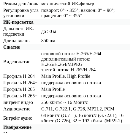
Режим день/ночь
механический ИК-фильтр
Регулировка угла
поворот: 0° ~ 355°; наклон: 0° ~ 90°;
установки
вращение: 0° ~ 355°
ИК-подсветка
Дальность ИК-
до 50 м
подсветки
Длина волны
850 нм
Сжатие
основной поток: H.265/H.264
дополнительный поток:
Видеосжатие
H.265/H.264/MJPEG
третий поток: H.265/H.264
Профиль H.264
Main Profile, High Profile
Профиль H.264+
поддержка основного потока
Профиль H.265
Main Profile
Профиль H.265+
поддержка основного потока
Битрейт видео
256 кбит/с ~ 16 Мбит/с
Аудиосжатие
G.711, G.722.1, G.726, MP2L2, PCM
64 кбит/с
(G
.711), 16 кбит/с
(G
.722.1), 16
Битрейт аудио
кбит/с
(G
.726), 32 ~ 192 кбит/с
(MP2L2
)
Изображение