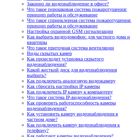
Законно ли видеонаблюдение в офисе?
Что такое порошковая система пожаротушения:
принцип работы и обслуживание
Что такое спринклерная система пожаротушения:
принцип работы и обслуживание
Настройка охранной GSM сигнализации
Как выбрать видеодомофон: для частного дома и
квартиры
Что такое приточная система вентиляции
Виды скрытых камер
Как происходит установка скрытого
видеонаблюдения?
Какой жесткий диск для видеонаблюдения
выбрать?
Как подключить аналоговую видеокамеру
Как сбросить настройки IP камеры
Как подключить IP камеру к компьютеру
Что такое система IP-видеонаблюдения?
Как проверить работоспособность камеры
видеонаблюдения?
Как установить камеру видеонаблюдения в
частном доме?
Как подключить камеру видеонаблюдения к
телефону?
Как работают камеры видеонаблюдения?