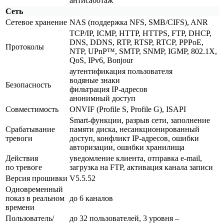
антисаботаж
Сеть
Сетевое хранение
NAS
(поддержка
NFS, SMB/CIFS), ANR
TCP/IP, ICMP, HTTP, HTTPS, FTP, DHCP,
DNS, DDNS, RTP, RTSP, RTCP, PPPoE,
Протоколы
NTP, UPnP™, SMTP, SNMP, IGMP, 802.1X,
QoS, IPv6, Bonjour
аутентификация пользователя
водяные знаки
Безопасность
фильтрация IP-адресов
анонимный доступ
Совместимость
ONVIF
(Profile
S, Profile G), ISAPI
Smart-функции, разрыв сети, заполнение
Срабатывание
памяти диска, несанкционированный
тревоги
доступ, конфликт IP-адресов, ошибки
авторизации, ошибки хранилища
Действия
уведомление клиента, отправка e-mail,
по тревоге
загрузка на FTP, активация канала записи
Версия прошивки
V5.5.52
Одновременный
показ в реальном
до 6 каналов
времени
Пользователь/
до 32 пользователей, 3 уровня –