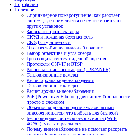
Портфолио
Полезное
Спринклерное пожаротушение: как работает
система, где применяется и чем отличается от
других установок
Защита от протечек воды
СКУД и пожарная безопасность
СКУД с турникетами
Отказоустойчивое видеонаблюдение
Выбор объектива и угла обзора
Грозозащита систем видеонаблюдения
Протоколы ONVIF и RTSP
Распознавание госномеров (LPR/ANPR)
Тепловизионные камеры
Расчет архива видеонаблюдения
Тепловизионные камеры
Расчет архива видеонаблюдения
PoE (Power over Ethernet) для систем безопасности:
просто о сложном
Облачное видеонаблюдение vs локальный
видеорегистратор: что выбрать для бизнеса?
Беспроводные системы безопасности (Wi-Fi,
4G/5G): мифы и реальность
Почему видеонаблюдение не помогает раскрыть
кражу? Ошибки при установке камер