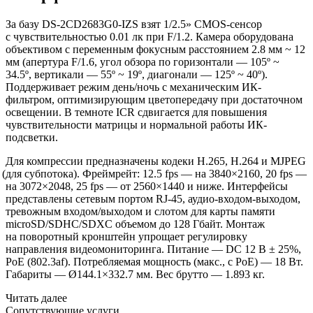
За базу DS-2CD2683G0-IZS взят 1/2.5» CMOS-сенсор
с чувствительностью 0.01 лк при F/1.2. Камера оборудована
объективом с переменным фокусным расстоянием 2.8 мм ~ 12
мм
(апертура
F/1.6, угол обзора по горизонтали — 105º ~
34.5º, вертикали — 55º ~ 19º, диагонали — 125º ~ 40º).
Поддерживает режим день/ночь с механическим ИК-
фильтром, оптимизирующим цветопередачу при достаточном
освещении. В темноте ICR сдвигается для повышения
чувствительности матрицы и нормальной работы ИК-
подсветки.
Для компрессии предназначены кодеки H.265, H.264 и MJPEG
(для
субпотока). Фреймрейт: 12.5 fps — на 3840×2160, 20 fps —
на 3072×2048, 25 fps — от 2560×1440 и ниже. Интерфейсы
представлены сетевым портом RJ-45, аудио-входом-выходом,
тревожным входом/выходом и слотом для карты памяти
microSD/SDHC/SDXC объемом до 128 Гбайт. Монтаж
на поворотный кронштейн упрощает регулировку
направления видеомониторинга. Питание — DC 12 В ± 25%,
PoE
(802
.3af). Потребляемая мощность
(макс
., с РоЕ) — 18 Вт.
Габариты — Ø144.1×332.7 мм. Вес брутто — 1.893 кг.
Читать далее
Сопутствующие услуги