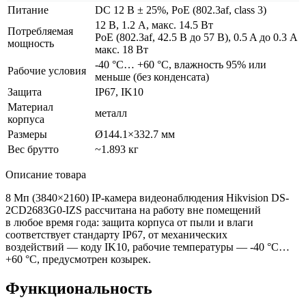
Питание
DC 12 В ± 25%, PoE
(802
.3af, class 3)
12 В, 1.2 А, макс. 14.5 Вт
Потребляемая
PoE
(802
.3af, 42.5 В до 57 В), 0.5 A до 0.3 A
мощность
макс. 18 Вт
-40 °C… +60 °C, влажность 95% или
Рабочие условия
меньше
(без
конденсата)
Защита
IP67, IK10
Материал
металл
корпуса
Размеры
Ø144.1×332.7 мм
Вес брутто
~1.893 кг
Описание товара
8 Мп
(3840
×2160) IP-камера видеонаблюдения Hikvision DS-
2CD2683G0-IZS рассчитана на работу вне помещений
в любое время года: защита корпуса от пыли и влаги
соответствует стандарту IP67, от механических
воздействий — коду IK10, рабочие температуры — -40 °C…
+60 °C, предусмотрен козырек.
Функциональность