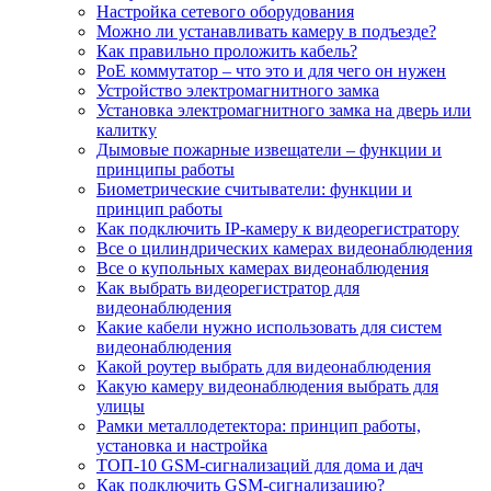
Настройка сетевого оборудования
Можно ли устанавливать камеру в подъезде?
Как правильно проложить кабель?
PoE коммутатор – что это и для чего он нужен
Устройство электромагнитного замка
Установка электромагнитного замка на дверь или
калитку
Дымовые пожарные извещатели – функции и
принципы работы
Биометрические считыватели: функции и
принцип работы
Как подключить IP-камеру к видеорегистратору
Все о цилиндрических камерах видеонаблюдения
Все о купольных камерах видеонаблюдения
Как выбрать видеорегистратор для
видеонаблюдения
Какие кабели нужно использовать для систем
видеонаблюдения
Какой роутер выбрать для видеонаблюдения
Какую камеру видеонаблюдения выбрать для
улицы
Рамки металлодетектора: принцип работы,
установка и настройка
ТОП-10 GSM-сигнализаций для дома и дач
Как подключить GSM-сигнализацию?