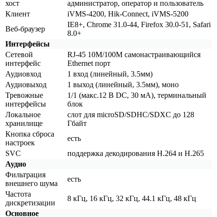
хост
администратор, оператор и пользователь
Клиент
iVMS-4200, Hik-Connect, iVMS-5200
IE8+, Chrome 31.0-44, Firefox 30.0-51, Safari
Веб-браузер
8.0+
Интерфейсы
Сетевой
RJ-45 10M/100M самонастраивающийся
интерфейс
Ethernet порт
Аудиовход
1 вход
(линейный
, 3.5мм)
Аудиовыход
1 выход
(линейный
, 3.5мм), моно
Тревожные
1/1
(макс
.12 В DC, 30 мА), терминальный
интерфейсы
блок
Локальное
слот для microSD/SDHC/SDXC до 128
хранилище
Гбайт
Кнопка сброса
есть
настроек
SVC
поддержка декодирования H.264 и H.265
Аудио
Фильтрация
есть
внешнего шума
Частота
8 кГц, 16 кГц, 32 кГц, 44.1 кГц, 48 кГц
дискретизации
Основное