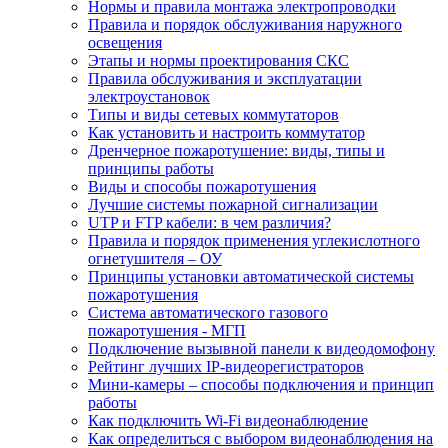
Нормы и правила монтажа электропроводки
Правила и порядок обслуживания наружного
освещения
Этапы и нормы проектирования СКС
Правила обслуживания и эксплуатации
электроустановок
Типы и виды сетевых коммутаторов
Как установить и настроить коммутатор
Дренчерное пожаротушение: виды, типы и
принципы работы
Виды и способы пожаротушения
Лучшие системы пожарной сигнализации
UTP и FTP кабели: в чем различия?
Правила и порядок применения углекислотного
огнетушителя – ОУ
Принципы установки автоматической системы
пожаротушения
Система автоматического газового
пожаротушения - МГП
Подключение вызывной панели к видеодомофону
Рейтинг лучших IP-видеорегистраторов
Мини-камеры – способы подключения и принцип
работы
Как подключить Wi-Fi видеонаблюдение
Как определиться с выбором видеонаблюдения на