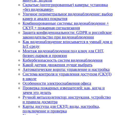
минусы, затраты
Скрытые (интегрированные) камеры: установка
«без видеокамер»
Уличное периметральное видеонаблюдение: выбор
камер и анализ покрытия
Комбинированные системы: видеонаблюдение +
СКУД + пожарная сигнализация
Защита конфиденциальности: GDPR и российское
законодательство при видеонаблюдении
Как видеонаблюдение вписывается в умный дом и
IoT‑среду
Монтаж видеонаблюдения под ключ для СНТ,
бизнес‑парков и промзон
Кибербезопасность систем видеонаблюдения
Какой датчик движения лучше выбрать
Автоматические ворота: управление и настройка
Система контроля и управления доступом (СКУД)
в школе
Особенности электроснабжения офиса
Проверка пожарных извещателей: как, когда и
зачем это делать
Ручной металлодетектор: инструкция, устройство
и правила досмотра
Карты доступа для СКУД: виды, настройка,
подключение и проверка