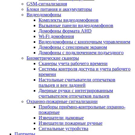
GSM-сигнализация
Блоки питания и аккумуляторы
Видеодомофоны
Комплекты видеодомофонов
Вызывные панели видеодомофонов
Домофоны формата AHD
Wi-Fi домофония
Видеодомофоны с кнопочным управлением
Домофоны с сенсорным экраном
Домофоны с подключением подъездного
Биометрические сканеры
Сканеры учета рабочего времени
Системы контроля доступа и учета рабочего
времени
Настольные считыватели отпечатков
пальцев и вен ладоней
Дверные ручки с интегрированным
считывателем отпечатков пальцев
Охранно-пожарные сигнализации
Приборы приёмно-контрольные охранно-
пожарные
Извещатели дымовые
Извещатели пожарные ручные
Сигнальные устройства
Партнеры