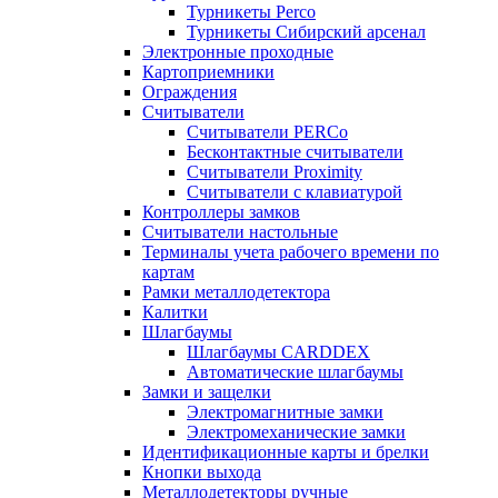
Турникеты Perco
Турникеты Сибирский арсенал
Электронные проходные
Картоприемники
Ограждения
Считыватели
Считыватели PERCo
Бесконтактные считыватели
Считыватели Proximity
Считыватели с клавиатурой
Контроллеры замков
Считыватели настольные
Терминалы учета рабочего времени по
картам
Рамки металлодетектора
Калитки
Шлагбаумы
Шлагбаумы CARDDEX
Автоматические шлагбаумы
Замки и защелки
Электромагнитные замки
Электромеханические замки
Идентификационные карты и брелки
Кнопки выхода
Металлодетекторы ручные