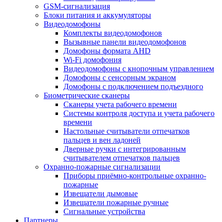
GSM-сигнализация
Блоки питания и аккумуляторы
Видеодомофоны
Комплекты видеодомофонов
Вызывные панели видеодомофонов
Домофоны формата AHD
Wi-Fi домофония
Видеодомофоны с кнопочным управлением
Домофоны с сенсорным экраном
Домофоны с подключением подъездного
Биометрические сканеры
Сканеры учета рабочего времени
Системы контроля доступа и учета рабочего
времени
Настольные считыватели отпечатков
пальцев и вен ладоней
Дверные ручки с интегрированным
считывателем отпечатков пальцев
Охранно-пожарные сигнализации
Приборы приёмно-контрольные охранно-
пожарные
Извещатели дымовые
Извещатели пожарные ручные
Сигнальные устройства
Партнеры