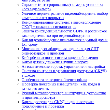
минусы, затраты
Скрытые (интегрированные) камеры: установка
«без видеокамер»
Уличное периметральное видеонаблюдение: выбор
камер и анализ покрытия
Комбинированные системы: видеонаблюдение +
СКУД + пожарная сигнализация
Защита конфиденциальности: GDPR и российское
законодательство при видеонаблюдении
Как видеонаблюдение вписывается в умный дом и
IoT‑среду
Монтаж видеонаблюдения под ключ для СНТ,
бизнес‑парков и промзон
Кибербезопасность систем видеонаблюдения
Какой датчик движения лучше выбрать
Автоматические ворота: управление и настройка
Система контроля и управления доступом (СКУД)
в школе
Особенности электроснабжения офиса
Проверка пожарных извещателей: как, когда и
зачем это делать
Ручной металлодетектор: инструкция, устройство
и правила досмотра
Карты доступа для СКУД: виды, настройка,
подключение и проверка