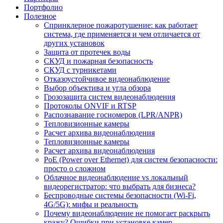
Портфолио
Полезное
Спринклерное пожаротушение: как работает
система, где применяется и чем отличается от
других установок
Защита от протечек воды
СКУД и пожарная безопасность
СКУД с турникетами
Отказоустойчивое видеонаблюдение
Выбор объектива и угла обзора
Грозозащита систем видеонаблюдения
Протоколы ONVIF и RTSP
Распознавание госномеров (LPR/ANPR)
Тепловизионные камеры
Расчет архива видеонаблюдения
Тепловизионные камеры
Расчет архива видеонаблюдения
PoE (Power over Ethernet) для систем безопасности:
просто о сложном
Облачное видеонаблюдение vs локальный
видеорегистратор: что выбрать для бизнеса?
Беспроводные системы безопасности (Wi-Fi,
4G/5G): мифы и реальность
Почему видеонаблюдение не помогает раскрыть
кражу? Ошибки при установке камер