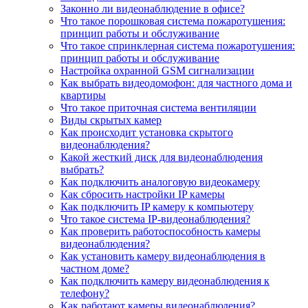
Законно ли видеонаблюдение в офисе?
Что такое порошковая система пожаротушения:
принцип работы и обслуживание
Что такое спринклерная система пожаротушения:
принцип работы и обслуживание
Настройка охранной GSM сигнализации
Как выбрать видеодомофон: для частного дома и
квартиры
Что такое приточная система вентиляции
Виды скрытых камер
Как происходит установка скрытого
видеонаблюдения?
Какой жесткий диск для видеонаблюдения
выбрать?
Как подключить аналоговую видеокамеру
Как сбросить настройки IP камеры
Как подключить IP камеру к компьютеру
Что такое система IP-видеонаблюдения?
Как проверить работоспособность камеры
видеонаблюдения?
Как установить камеру видеонаблюдения в
частном доме?
Как подключить камеру видеонаблюдения к
телефону?
Как работают камеры видеонаблюдения?