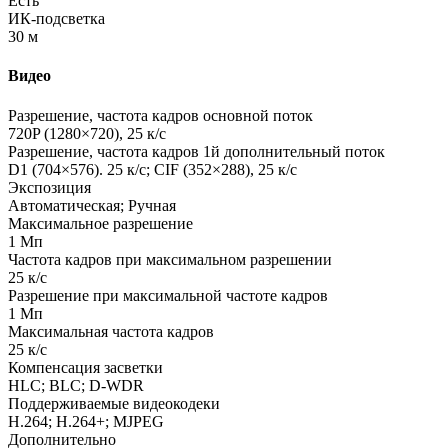
Есть
ИК-подсветка
30 м
Видео
Разрешение, частота кадров основной поток
720P
(1280
×720), 25 к/с
Разрешение, частота кадров 1й дополнительный поток
D1
(704
×576). 25 к/с; CIF
(352
×288), 25 к/с
Экспозиция
Автоматическая; Ручная
Максимальное разрешение
1 Мп
Частота кадров при максимальном разрешении
25 к/с
Разрешение при максимальной частоте кадров
1 Мп
Максимальная частота кадров
25 к/с
Компенсация засветки
HLC; BLC; D-WDR
Поддерживаемые видеокодеки
H.264; H.264+; MJPEG
Дополнительно