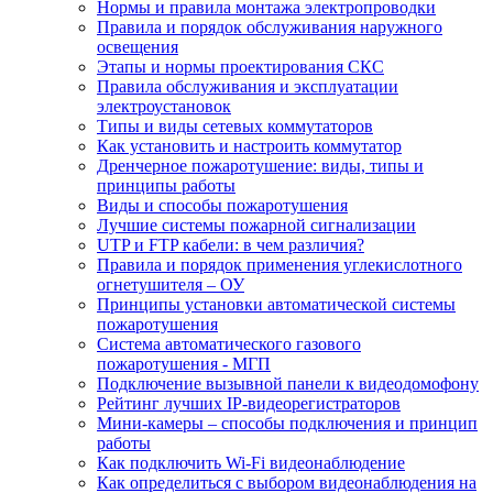
Нормы и правила монтажа электропроводки
Правила и порядок обслуживания наружного
освещения
Этапы и нормы проектирования СКС
Правила обслуживания и эксплуатации
электроустановок
Типы и виды сетевых коммутаторов
Как установить и настроить коммутатор
Дренчерное пожаротушение: виды, типы и
принципы работы
Виды и способы пожаротушения
Лучшие системы пожарной сигнализации
UTP и FTP кабели: в чем различия?
Правила и порядок применения углекислотного
огнетушителя – ОУ
Принципы установки автоматической системы
пожаротушения
Система автоматического газового
пожаротушения - МГП
Подключение вызывной панели к видеодомофону
Рейтинг лучших IP-видеорегистраторов
Мини-камеры – способы подключения и принцип
работы
Как подключить Wi-Fi видеонаблюдение
Как определиться с выбором видеонаблюдения на