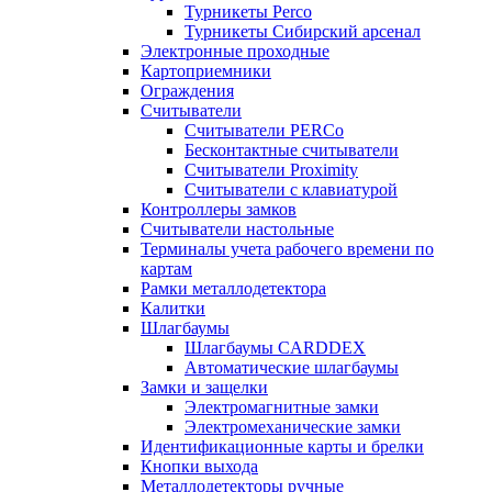
Турникеты Perco
Турникеты Сибирский арсенал
Электронные проходные
Картоприемники
Ограждения
Считыватели
Считыватели PERCo
Бесконтактные считыватели
Считыватели Proximity
Считыватели с клавиатурой
Контроллеры замков
Считыватели настольные
Терминалы учета рабочего времени по
картам
Рамки металлодетектора
Калитки
Шлагбаумы
Шлагбаумы CARDDEX
Автоматические шлагбаумы
Замки и защелки
Электромагнитные замки
Электромеханические замки
Идентификационные карты и брелки
Кнопки выхода
Металлодетекторы ручные