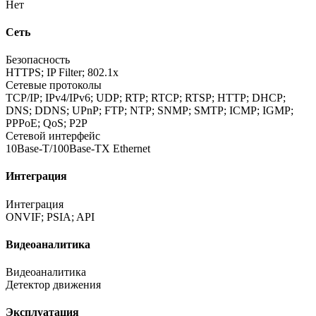
Нет
Сеть
Безопасность
HTTPS; IP Filter; 802.1x
Сетевые протоколы
TCP/IP; IPv4/IPv6; UDP; RTP; RTCP; RTSP; HTTP; DHCP;
DNS; DDNS; UPnP; FTP; NTP; SNMP; SMTP; ICMP; IGMP;
PPPoE; QoS; P2P
Сетевой интерфейс
10Base-T/100Base-TX Ethernet
Интеграция
Интеграция
ONVIF; PSIA; API
Видеоаналитика
Видеоаналитика
Детектор движения
Эксплуатация