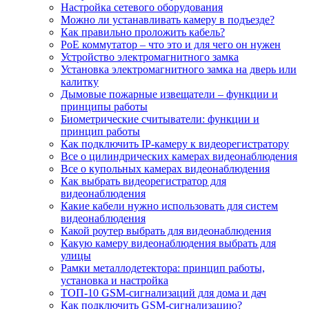
Настройка сетевого оборудования
Можно ли устанавливать камеру в подъезде?
Как правильно проложить кабель?
PoE коммутатор – что это и для чего он нужен
Устройство электромагнитного замка
Установка электромагнитного замка на дверь или
калитку
Дымовые пожарные извещатели – функции и
принципы работы
Биометрические считыватели: функции и
принцип работы
Как подключить IP-камеру к видеорегистратору
Все о цилиндрических камерах видеонаблюдения
Все о купольных камерах видеонаблюдения
Как выбрать видеорегистратор для
видеонаблюдения
Какие кабели нужно использовать для систем
видеонаблюдения
Какой роутер выбрать для видеонаблюдения
Какую камеру видеонаблюдения выбрать для
улицы
Рамки металлодетектора: принцип работы,
установка и настройка
ТОП-10 GSM-сигнализаций для дома и дач
Как подключить GSM-сигнализацию?