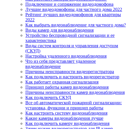
Подключение и сопряжение видеодомофона
Лучшие видеодомофоны для частного дома 2022
Рейтинг лучших видеодомофонов для квартиры
2022
Как выбрать видеонаблюдение для частного дома?
Виды камер для видеонаблюдения
Устройство беспроводной сигнализации и ее
характеристика
Виды систем контроля и управления доступом
(СКУД)
Настройка удаленного видеонаблюдения
Что из себя представляет удаленное
видеонаблюдение
Причины неисправности видеорегистратора
Как подключить и настроить видеорегистратор
Как работает охранная сигнализация
Принцип работы камер видеонаблюдения
Причины неисправности камер видеонаблюдения
Как подключить СКУД
Все об автоматической пожарной сигнализации:
установка, функции и принцип работы
Как настроить систему видеонаблюдения
Какие камеры видеонаблюдения лучше
Как подключить камеру видеонаблюдения
Зачем нужен видеорегистратор для IP-камер